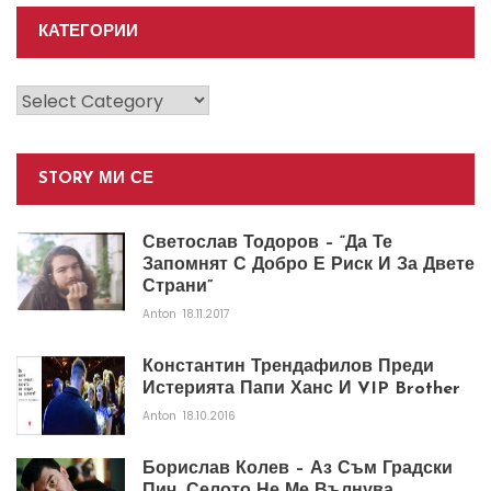
КАТЕГОРИИ
Категории
STORY МИ СЕ
Светослав Тодоров – “Да Те
Запомнят С Добро Е Риск И За Двете
Страни”
Anton
18.11.2017
Константин Трендафилов Преди
Истерията Папи Ханс И VIP Brother
Anton
18.10.2016
Борислав Колев – Аз Съм Градски