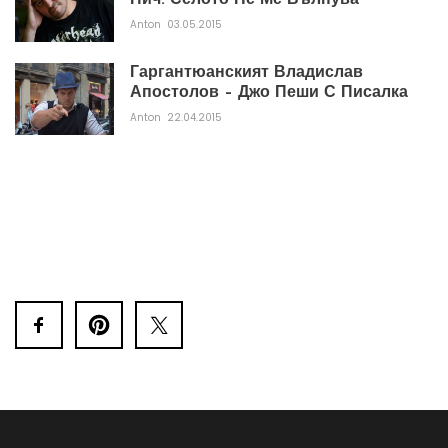
Пич. Селото Не Ме Вълнува
Anton
03.05.2015
Гаргантюанският Владислав
Апостолов – Джо Пеши С Писалка
Anton
22.04.2015