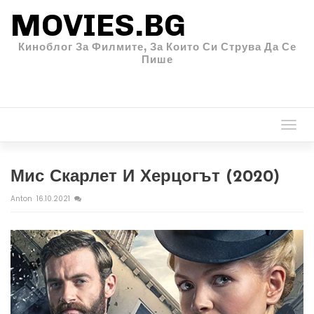
MOVIES.BG
Киноблог За Филмите, За Които Си Струва Да Се
Пише
Togg
navi
Мис Скарлет И Херцогът (2020)
Anton
16.10.2021