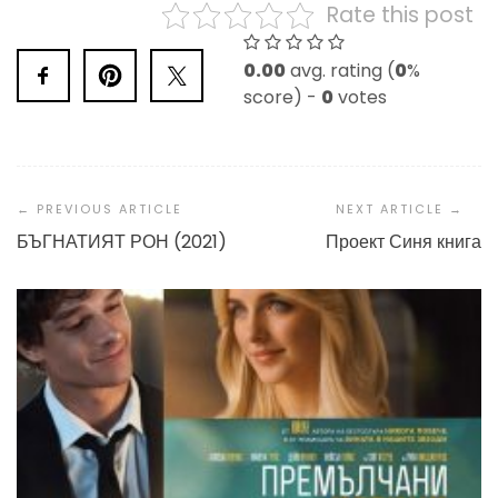
Rate this post
0.00
avg. rating (
0
%
score) -
0
votes
Post
Navigation
БЪГНАТИЯТ РОН (2021)
Проект Синя книга