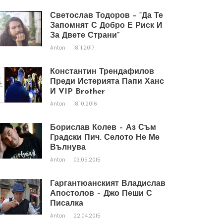
Светослав Тодоров – “Да Те
Запомнят С Добро Е Риск И
За Двете Страни”
Anton
18.11.2017
Константин Трендафилов
Преди Истерията Папи Ханс
И VIP Brother
Anton
18.10.2016
Борислав Колев – Аз Съм
Градски Пич. Селото Не Ме
Вълнува
Anton
03.05.2015
Гаргантюанският Владислав
Апостолов – Джо Пеши С
Писалка
Anton
22.04.2015