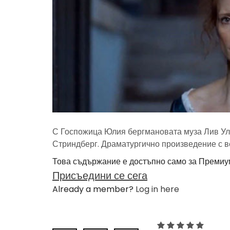
С Госпожица Юлия бергмановата муза Лив Ул
Стриндберг. Драматургично произведение с веч
Това съдържание е достъпно само за Премиу
Присъедини се сега
Already a member?
Log in here