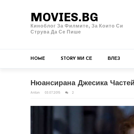
MOVIES.BG
Киноблог За Филмите, За Които Си
Струва Да Се Пише
HOME
STORY МИ СЕ
ВЛЕЗ
Нюансирана Джесика Частей
Anton
03.07.2015
2