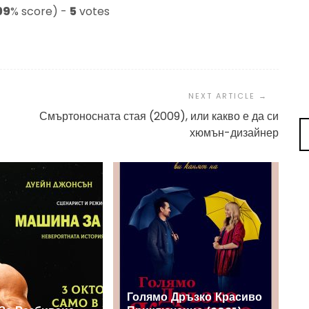
99
% score) -
5
votes
Смъртоносната стая (2009), или какво е да си
хюмън-дизайнер
Голямо Дръзко Красиво