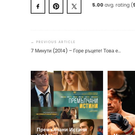
5.00
avg. rating (
Post
Navigation
7 Минути (2014) – Горе ръцете! Това е…
Премълчани Истини