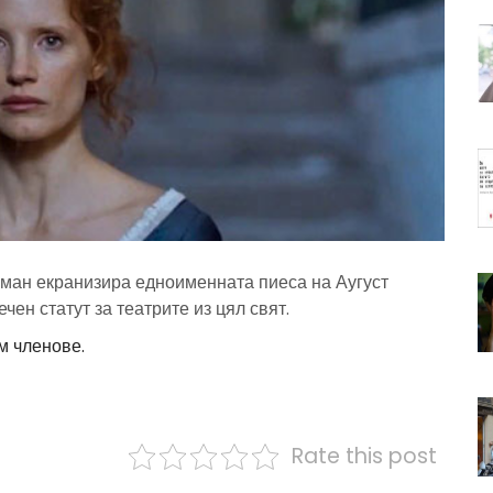
ман екранизира едноименната пиеса на Аугуст
ен статут за театрите из цял свят.
м членове.
Rate this post