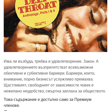
Има ли възбуда, трябва и удовлетворение. Закон. А
удовлетворението възпрепятстват всевъзможни
обективни и субективни бариери. Бариери, които,
внимание, порно бизнесът услужливо премахва.
Щастливият, свободният от зависимости човек е
нежелано неудобство, смъртна заплаха за обществото.
Това съдържание е достъпно само за Премиум
членове.