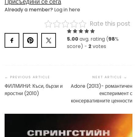
Присъедини се сега
Already a member?
Log in here
Rate this post
5.00
avg. rating (
98
%
score) -
2
votes
Post
Navigation
ФИЛМИНИ: Къси, бързи и
Adore (2013)- романтичен
яростни (2010)
експеримент с
консервативните ценности