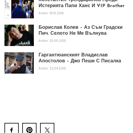
Истерията Папи Ханс И VIP Brother
Anton
18.10.2016
Борислав Колев – Аз Съм Градски
Пич. Селото Не Ме Вълнува
Anton
03.05.2015
Гаргантюанският Владислав
Апостолов – Джо Пеши С Писалка
Anton
22.04.2015