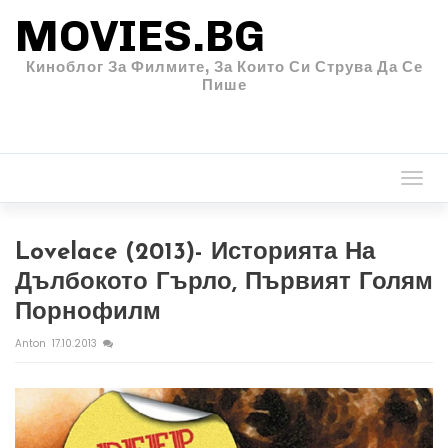
MOVIES.BG
Киноблог За Филмите, За Които Си Струва Да Се
Пише
Togg
navi
Lovelace (2013)- Историята На
Дълбокото Гърло, Първият Голям
Порнофилм
Anton
17.10.2013