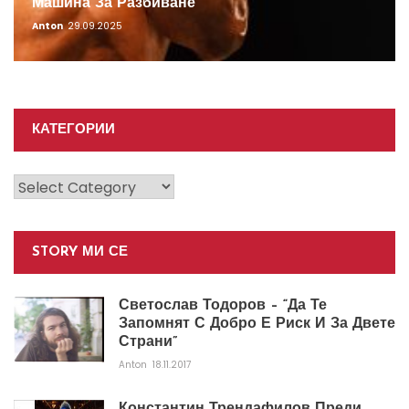
Машина За Разбиване
Anton
29.09.2025
КАТЕГОРИИ
Категории
STORY МИ СЕ
Светослав Тодоров – “Да Те
Запомнят С Добро Е Риск И За Двете
Страни”
Anton
18.11.2017
Константин Трендафилов Преди