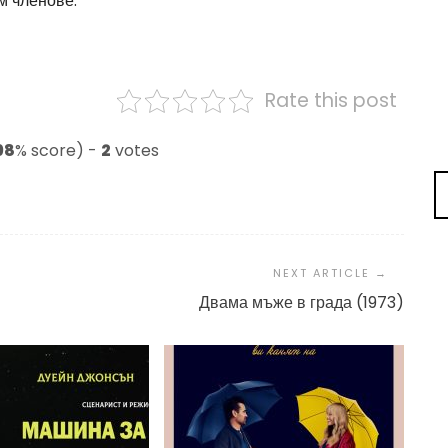
м членове.
Rate this post
98
% score) -
2
votes
Двама мъже в града (1973)