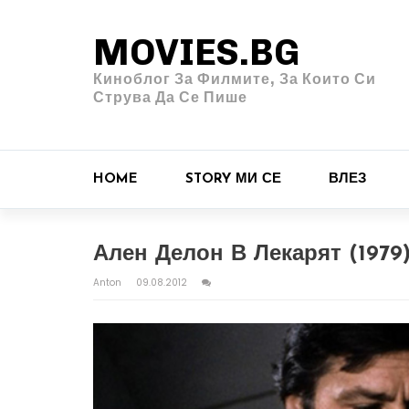
MOVIES.BG
Киноблог За Филмите, За Които Си
Струва Да Се Пише
HOME
STORY МИ СЕ
ВЛЕЗ
Ален Делон В Лекарят (1979
Anton
09.08.2012