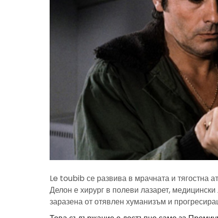
Le toubib се развива в мрачната и тягостна 
Делон е хирург в полеви лазарет, медицински
заразена от отявлен хуманизъм и прогресира