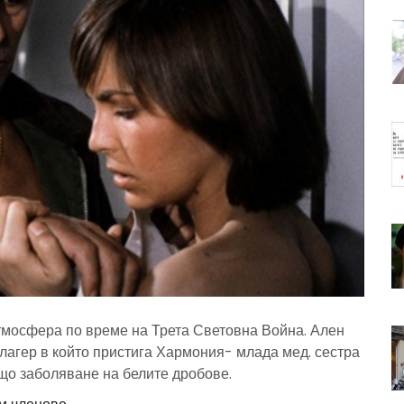
атмосфера по време на Трета Световна Война. Ален
 лагер в който пристига Хармония- млада мед. сестра
що заболяване на белите дробове.