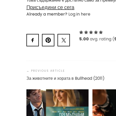
Това съдържание е достъпно само за Премиу
Присъедини се сега
Already a member?
Log in here
5.00
avg. rating (
Post
Navigation
За животните и хората в Bullhead (2011)