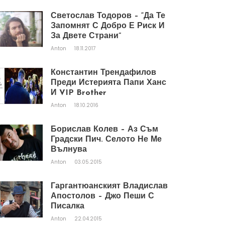
Светослав Тодоров – “Да Те
Запомнят С Добро Е Риск И
За Двете Страни”
Anton
18.11.2017
Константин Трендафилов
Преди Истерията Папи Ханс
И VIP Brother
Anton
18.10.2016
Борислав Колев – Аз Съм
Градски Пич. Селото Не Ме
Вълнува
Anton
03.05.2015
Гаргантюанският Владислав
Апостолов – Джо Пеши С
Писалка
Anton
22.04.2015