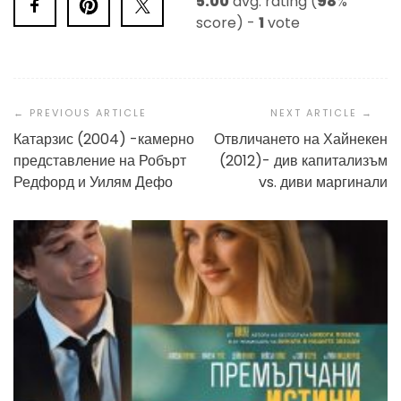
5.00
avg. rating (
98
%
score) -
1
vote
Post
Navigation
Катарзис (2004) -камерно
Отвличането на Хайнекен
представление на Робърт
(2012)- див капитализъм
Редфорд и Уилям Дефо
vs. диви маргинали