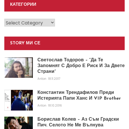
КАТЕГОРИИ
Категории
STORY МИ СЕ
Светослав Тодоров – “Да Те
Запомнят С Добро Е Риск И За Двете
Страни”
Anton
18.11.2017
Константин Трендафилов Преди
Истерията Папи Ханс И VIP Brother
Anton
18.10.2016
Борислав Колев – Аз Съм Градски
Пич. Селото Не Ме Вълнува