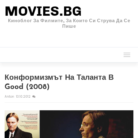
MOVIES.BG
Киноблог За Филмите, За Които Си Струва Да Се
Пише
Togg
navi
Конформизмът На Таланта В
Good (2008)
Anton
13.10.2012