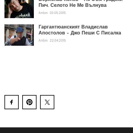
Пич. Селото Не Ме Вълнува
Anton
03.05.2015
Гаргантюанският Владислав
Апостолов – Джо Пеши С Писалка
Anton
22.04.2015