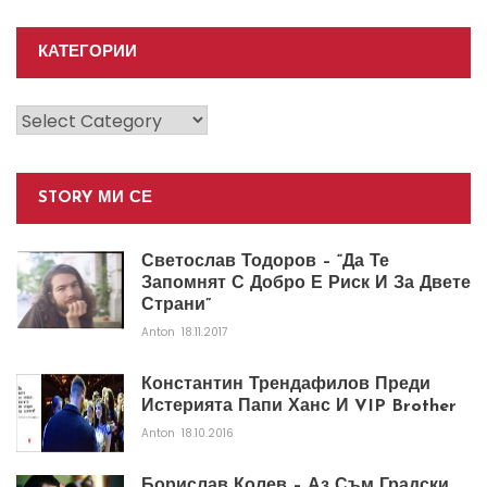
КАТЕГОРИИ
Категории
STORY МИ СЕ
Светослав Тодоров – “Да Те
Запомнят С Добро Е Риск И За Двете
Страни”
Anton
18.11.2017
Константин Трендафилов Преди
Истерията Папи Ханс И VIP Brother
Anton
18.10.2016
Борислав Колев – Аз Съм Градски