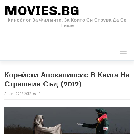
MOVIES.BG
Киноблог За Филмите, За Които Си Струва Да Се
Пише
Togg
navi
Корейски Апокалипсис В Книга На
Страшния Съд (2012)
Anton
22.12.2012
1