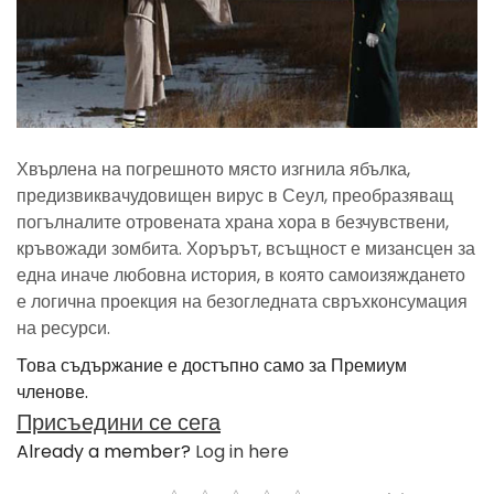
Хвърлена на погрешното място изгнила ябълка,
предизвиквачудовищен вирус в Сеул, преобразяващ
погълналите отровената храна хора в безчувствени,
кръвожади зомбита. Хорърът, всъщност е мизансцен за
една иначе любовна история, в която самоизяждането
е логична проекция на безогледната свръхконсумация
на ресурси.
Това съдържание е достъпно само за Премиум
членове.
Присъедини се сега
Already a member?
Log in here