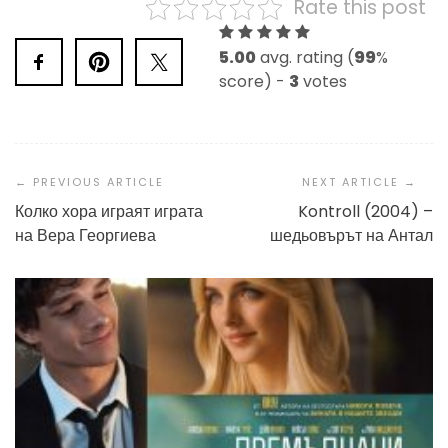
Rate this post
5.00
avg. rating (
99
%
score) -
3
votes
Post
Navigation
Колко хора играят играта
Kontroll (2004) –
на Вера Георгиева
шедьовърът на Антал