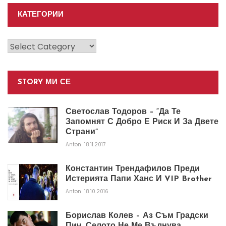
КАТЕГОРИИ
Категории
STORY МИ СЕ
Светослав Тодоров – “Да Те
Запомнят С Добро Е Риск И За Двете
Страни”
Anton
18.11.2017
Константин Трендафилов Преди
Истерията Папи Ханс И VIP Brother
Anton
18.10.2016
Борислав Колев – Аз Съм Градски