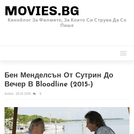
MOVIES.BG
Киноблог За Филмите, За Които Си Струва Да Се
Пише
Togg
navi
Бен Менделсън От Сутрин До
Вечер В Bloodline (2015-)
Anton
25.10.2015
5