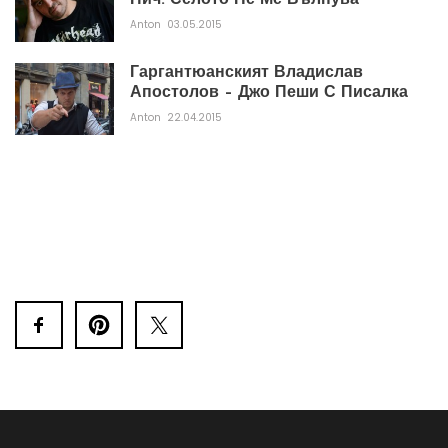
Пич. Селото Не Ме Вълнува
Anton
03.05.2015
Гаргантюанският Владислав
Апостолов – Джо Пеши С Писалка
Anton
22.04.2015