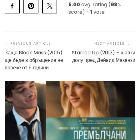
5.00
avg. rating (
98
%
score) -
1
vote
Post
Navigation
Защо Black Mass (2015)
Starred Up (2013) – шапки
ще бъде в обръщение не
долу пред Дейвид Макензи
повече от 5 години