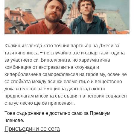
Кълкин изглежда като точния партньор на Джеси за
тази кинопиеса – не случайно взе и оскар тази година
за участието си. Биполярната, но харизматична
комбинация от екстравагантна клоунада и
хиперболезнена саморефлексия на героя му, освен че
са спойката между всички елементи, е и веществено
доказателство за емоциона диагноза, в която
предполагам мнозина със същия на неговия социален
статус лесно ще се припознаят.
Това съдържание е достъпно само за Премиум
членове.
Присъедини се сега