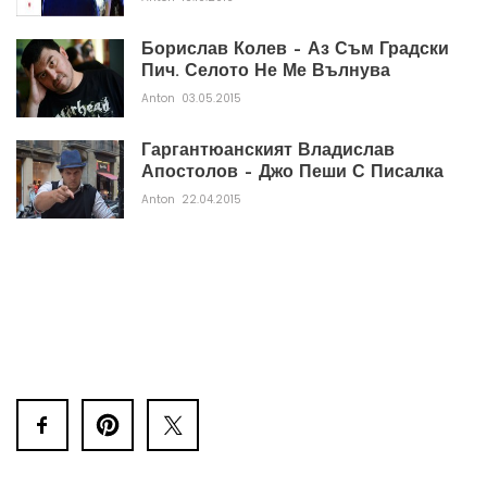
Борислав Колев – Аз Съм Градски
Пич. Селото Не Ме Вълнува
Anton
03.05.2015
Гаргантюанският Владислав
Апостолов – Джо Пеши С Писалка
Anton
22.04.2015