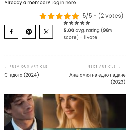
Already a member?
Log in here
5/5 - (2 votes)
5.00
avg. rating (
98
%
score) -
1
vote
Post
Navigation
Стадото (2024)
Анатомия на едно падане
(2023)