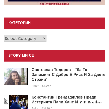
КАТЕГОРИИ
Категории
STORY МИ СЕ
Светослав Тодоров – “Да Те
Запомнят С Добро Е Риск И За Двете
Страни”
Anton
18.11.2017
Константин Трендафилов Преди
Истерията Папи Ханс И VIP Brother
Anton
18.10.2016