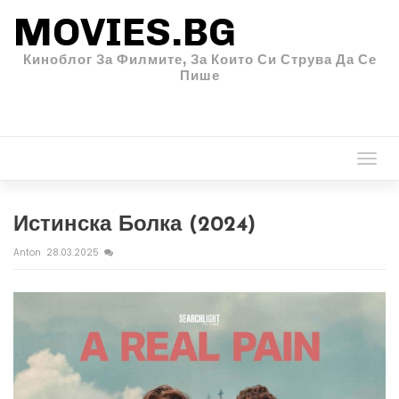
MOVIES.BG
Киноблог За Филмите, За Които Си Струва Да Се
Пише
Togg
navi
Истинска Болка (2024)
Anton
28.03.2025