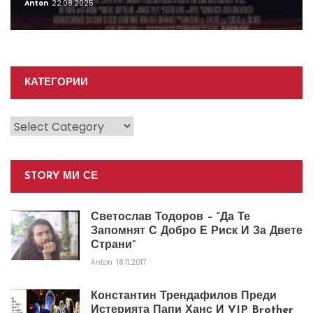
Anton
22.08.2025
КАТЕГОРИИ
Категории
STORY МИ СЕ
Светослав Тодоров – “Да Те
Запомнят С Добро Е Риск И За Двете
Страни”
Anton
18.11.2017
Константин Трендафилов Преди
Истерията Папи Ханс И VIP Brother