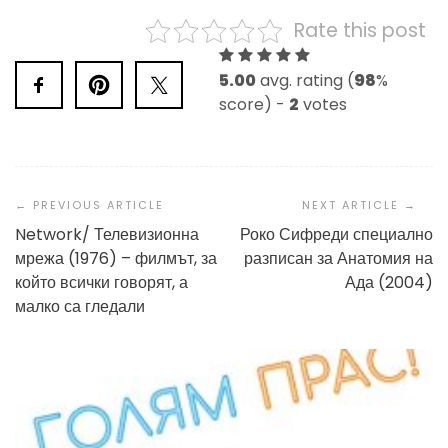
Rate this post
5.00
avg. rating (
98
%
score) -
2
votes
Post
Navigation
Network/ Телевизионна
Роко Сифреди специално
мрежа (1976) – филмът, за
разписан за Анатомия на
който всички говорят, а
Ада (2004)
малко са гледали