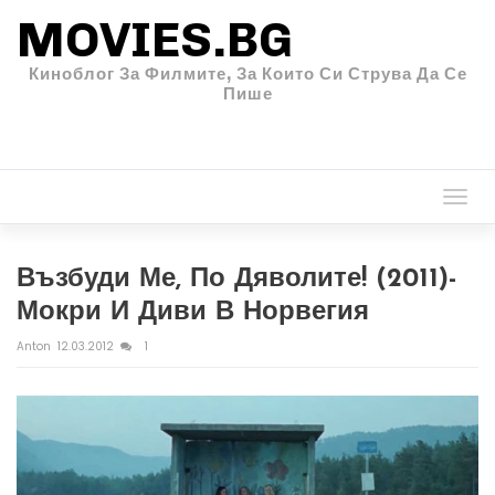
MOVIES.BG
Киноблог За Филмите, За Които Си Струва Да Се
Пише
Togg
navi
Възбуди Ме, По Дяволите! (2011)-
Мокри И Диви В Норвегия
Anton
12.03.2012
1