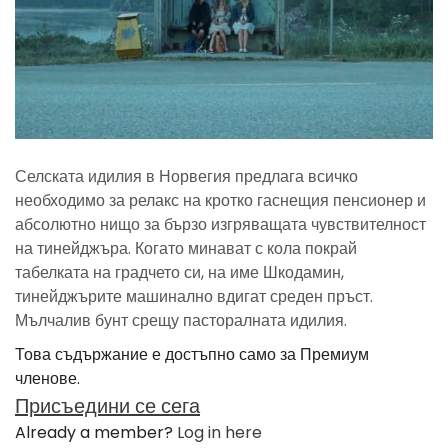
Селската идилия в Норвегия предлага всичко
необходимо за релакс на кротко гаснещия пенсионер и
абсолютно нищо за бързо изгряващата чувствителност
на тинейджъра. Когато минават с кола покрай
табелката на градчето си, на име Шкодамин,
тинейджърите машинално вдигат среден пръст.
Мълчалив бунт срещу пасторалната идилия.
Това съдържание е достъпно само за Премиум
членове.
Присъедини се сега
Already a member?
Log in here