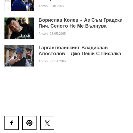
Anton
18.10.2016
Борислав Колев – Аз Съм Градски
Пич. Селото Не Ме Вълнува
Anton
03.05.2015
Гаргантюанският Владислав
Апостолов – Джо Пеши С Писалка
Anton
22.04.2015