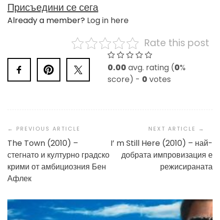
Присъедини се сега
Already a member?
Log in here
Rate this post
0.00
avg. rating (
0
%
score) -
0
votes
Post
Navigation
The Town (2010) –
I’ m Still Here (2010) – най-
стегнато и културно градско
добрата импровизация е
крими от амбициозния Бен
режисираната
Афлек