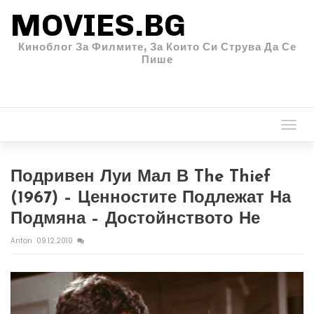
MOVIES.BG
Киноблог За Филмите, За Които Си Струва Да Се
Пише
Togg
navi
Подривен Луи Мал В The Thief
(1967) – Ценностите Подлежат На
Подмяна – Достойнството Не
Anton
09.12.2010