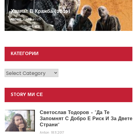
Хванат В Кражба (2025)
Anton
22.08.2025
КАТЕГОРИИ
Категории
STORY МИ СЕ
Светослав Тодоров – “Да Те
Запомнят С Добро Е Риск И За Двете
Страни”
Anton
18.11.2017