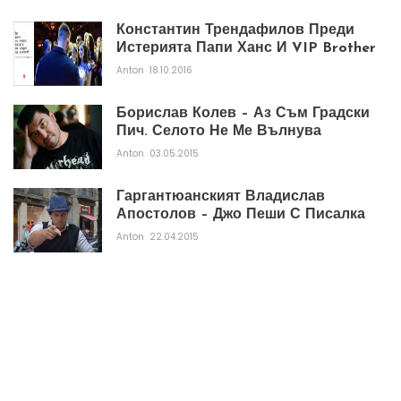
Константин Трендафилов Преди
Истерията Папи Ханс И VIP Brother
Anton
18.10.2016
Борислав Колев – Аз Съм Градски
Пич. Селото Не Ме Вълнува
Anton
03.05.2015
Гаргантюанският Владислав
Апостолов – Джо Пеши С Писалка
Anton
22.04.2015