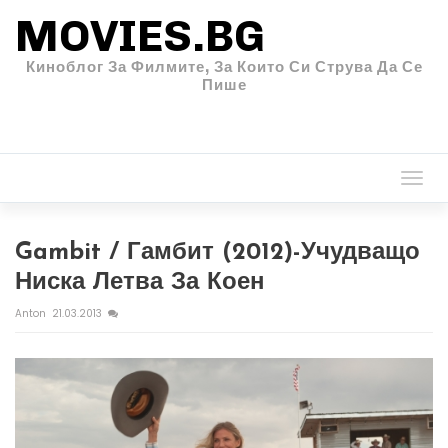
MOVIES.BG
Киноблог За Филмите, За Които Си Струва Да Се
Пише
Togg
navi
Gambit / Гамбит (2012)-Учудващо
Ниска Летва За Коен
Anton
21.03.2013