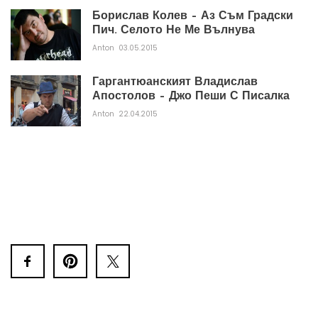
Борислав Колев – Аз Съм Градски
Пич. Селото Не Ме Вълнува
Anton
03.05.2015
Гаргантюанският Владислав
Апостолов – Джо Пеши С Писалка
Anton
22.04.2015