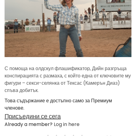
С помоща на олдскул флашификатор, Дийн разгръща
конспирацията с размаха, с който една от ключовите му
фигури – секси-селянка от Тексас (Камерън Диаз)
спъва добитък.
Това съдържание е достъпно само за Премиум
членове.
Присъедини се сега
Already a member?
Log in here