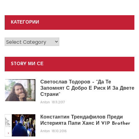
КАТЕГОРИИ
Категории
STORY МИ СЕ
Светослав Тодоров – “Да Те
Запомнят С Добро Е Риск И За Двете
Страни”
Anton
18.11.2017
Константин Трендафилов Преди
Истерията Папи Ханс И VIP Brother
Anton
18.10.2016