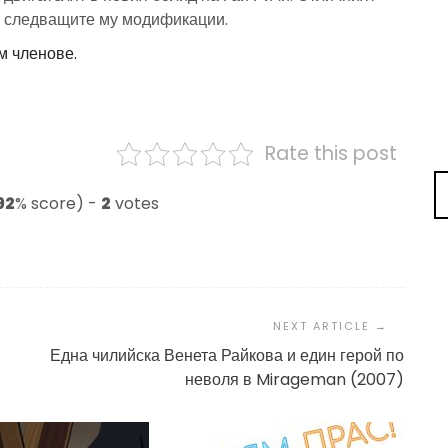
 в следващите му модификации.
м членове.
Rate this post
92
% score) -
2
votes
Една чилийска Венета Райкова и един герой по
неволя в Mirageman (2007)