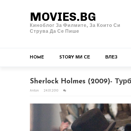
MOVIES.BG
Киноблог За Филмите, За Които Си
Струва Да Се Пише
HOME
STORY МИ СЕ
ВЛЕЗ
Sherlock Holmes (2009)- Ту
Anton
24.01.2010