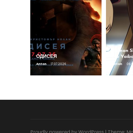
Demon Sl
ОДИСЕЯ
No Yaiba 
Anton
17.07.2026
Anton
06.
Proudly powered by WordPress
|
Theme: Ma