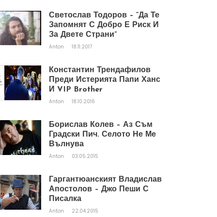
Светослав Тодоров – “Да Те
Запомнят С Добро Е Риск И
За Двете Страни”
Anton
18.11.2017
Константин Трендафилов
Преди Истерията Папи Ханс
И VIP Brother
Anton
18.10.2016
Борислав Колев – Аз Съм
Градски Пич. Селото Не Ме
Вълнува
Anton
03.05.2015
Гаргантюанският Владислав
Апостолов – Джо Пеши С
Писалка
Anton
22.04.2015