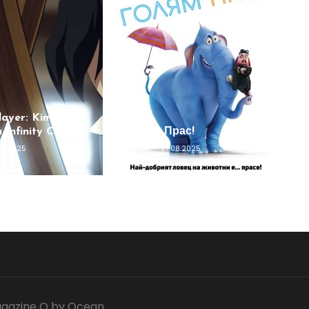
ayer: Kimetsu
Infinity Castle
Голям Прас!
09.2025
Anton
27.08.2025
gazine O by
Ocean