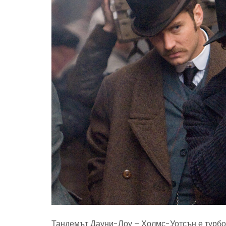
Тандемът Дауни-Лоу – Холмс-Уотсън е турбо 