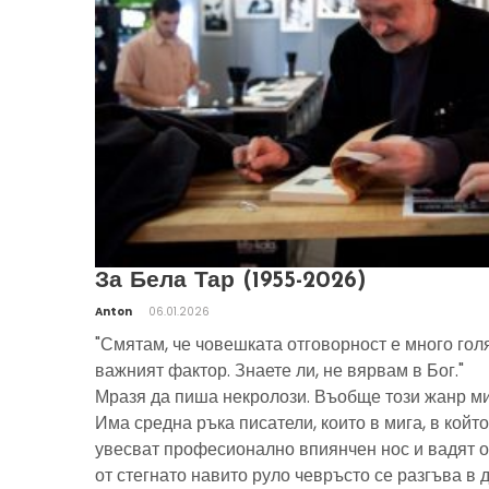
За Бела Тар (1955-2026)
Anton
06.01.2026
"Смятам, че човешката отговорност е много гол
важният фактор. Знаете ли, не вярвам в Бог."
Мразя да пиша некролози. Въобще този жанр ми
Има средна ръка писатели, които в мига, в който
увесват професионално впиянчен нос и вадят о
от стегнато навито руло чевръсто се разгъва в 