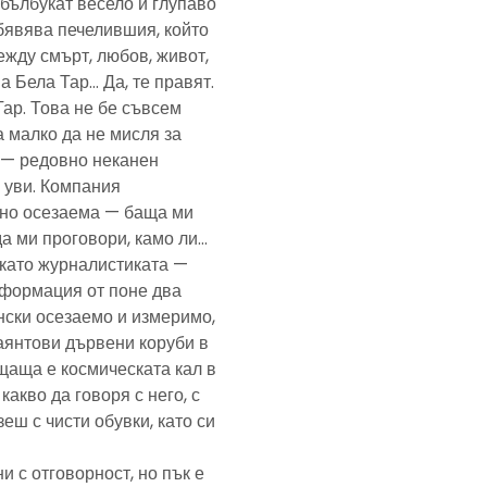
— бълбукат весело и глупаво
обявява печелившия, който
ежду смърт, любов, живот,
а Бела Тар… Да, те правят.
Тар. Това не бе съвсем
а малко да не мисля за
и — редовно неканен
, уви. Компания
ено осезаема — баща ми
да ми проговори, камо ли…
е като журналистиката —
формация от поне два
нски осезаемо и измеримо,
аянтови дървени коруби в
щаща е космическата кал в
какво да говоря с него, с
еш с чисти обувки, като си
и с отговорност, но пък е