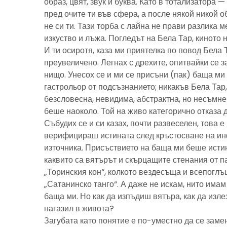
образ, цвят, звук и буква. Като в тотализатора 
пред очите ти във сфера, а после някой никой 
не си ти. Тази торба с лайна не прави разлика м
изкуство и лъжа. Погледът на Бела Тар, киното н
И ти осиротя, каза ми приятелка по повод Бела 
преувеличено. Легнах с дрехите, опитвайки се з
нищо. Унесох се и ми се присъни (пак) баща м
гастрольор от подсъзнанието; никакъв Бела Тар
безсловесна, невидима, абстрактна, но несъмн
беше наоколо. Той на живо категорично отказа 
Събудих се и си казах, почти развеселен, това 
верифицираш истината след кръстосване на ин
източника. Присъствието на баща ми беше исти
каквито са вятърът и скърцащите стенания от п
„Торинския кон“, колкото вездесъща и всепоглъ
„Сатанинско танго“. А даже не искам, нито имам 
баща ми. Но как да изпъдиш вятъра, как да излез
нагазил в живота?
Загубата като понятие е по-уместно да се замен