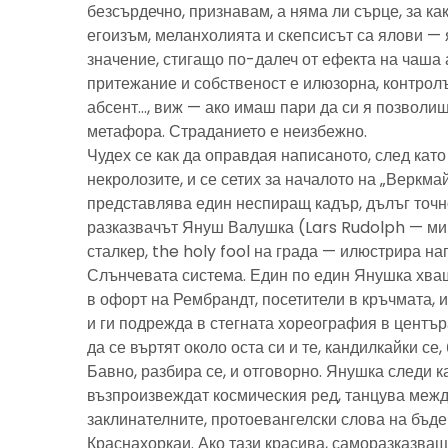
безсърдечно, признавам, а няма ли сърце, за ка
егоизъм, меланхолията и скепсисът са ялови — 
значение, стигащо по-далеч от ефекта на чаша 
притежание и собственост е илюзорна, контролъ
абсент…, виж — ако имаш пари да си я позволиш
метафора. Страданието е неизбежно.
Чудех се как да оправдая написаното, след като 
некролозите, и се сетих за началото на „Веркма
представлява един неспиращ кадър, дълъг точно
разказвачът Януш Валушка (Lars Rudolph — ми
сталкер, the holy fool на града — илюстрира н
Слънчевата система. Един по един Янушка хващ
в офорт на Рембрандт, посетители в кръчмата, 
и ги подрежда в стегната хореография в центъ
да се въртят около оста си и те, кандилкайки се
Бавно, разбира се, и отговорно. Янушка следи к
възпроизвеждат космическия ред, танцува межд
заклинателните, протоевангелски слова на бъд
Краснахоркаи. Ако тази красива, саморазказва