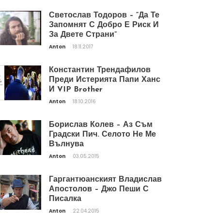
Светослав Тодоров – “Да Те
Запомнят С Добро Е Риск И
За Двете Страни”
Anton
18.11.2017
Константин Трендафилов
Преди Истерията Папи Ханс
И VIP Brother
Anton
18.10.2016
Борислав Колев – Аз Съм
Градски Пич. Селото Не Ме
Вълнува
Anton
03.05.2015
Гаргантюанският Владислав
Апостолов – Джо Пеши С
Писалка
Anton
22.04.2015