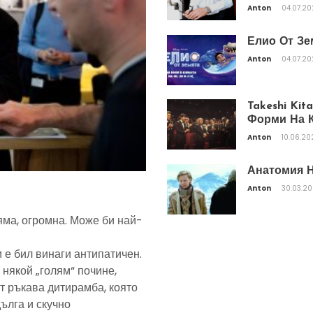
Anton
04.07.2
Елио От Зе
Anton
04.07.2
Takeshi Ki
Форми На К
Anton
10.06.20
Анатомия Н
Anton
30.03.2
яма, огромна. Може би най-
 е бил винаги антипатичен.
 някой „голям“ почине,
т ръкава дитирамба, която
дълга и скучно