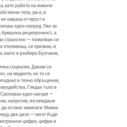
а, като работа на живите
обствени тяло, ум и, в
а не омраза от ярост и
злизаш едно напред. Око за
а буквална реципрочност, а
пак страхотно — помилван си
о откликваш, си призван, и
, както я разбира Булгаков,
лична социалка. Давам си
с, на медиите, но то се
попаднал в тяхно обръщение,
тиводейства. Гледах тъпо в
. Сролирах едно нагоре —
ени, напротив, изглеждаше
 да остане завинаги. Мамка
ежду две дати — него! Къде
електроннно цифри, цифри в