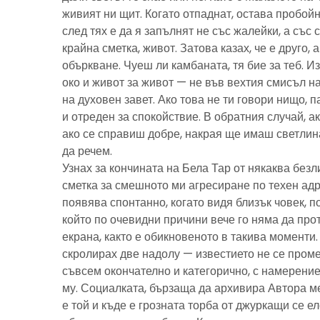
живият ни щит. Когато отпаднат, остава пробойн
след тях е да я запълнят не със жалейки, а със с
крайна сметка, живот. Затова казах, че е друго, 
объркване. Чуеш ли камбаната, тя бие за теб. И
око и живот за живот — не във вехтия смисъл н
на духовен завет. Ако това не ти говори нищо, 
и отреден за спокойствие. В обратния случай, ак
ако се справиш добре, накрая ще имаш светлина
да речем.
Узнах за кончината на Бела Тар от някаква без
сметка за смешното ми агресиране по техен адре
появява спонтанно, когато видя близък човек, 
който по очевидни причини вече го няма да про
екрана, както е обикновеното в такива моменти
скролирах две надолу — известието не се пром
съвсем окончателно и категорично, с намерение
му. Социалката, бързаща да архивира Автора м
е той и къде е грозната торба от джуркащи се 