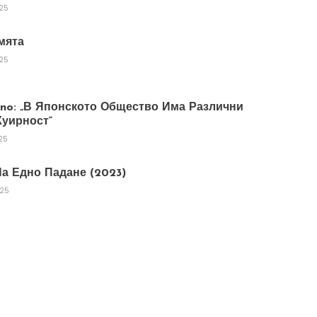
025
мята
025
tano: „В Японското Общество Има Различни
уирност“
25
а Едно Падане (2023)
025