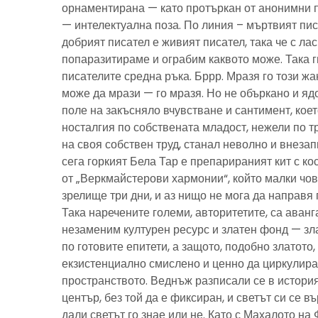
орнаментирана — като протъркан от анонимни 
— интелектуална поза. По линия – мъртвият пис
добрият писател е живият писател, така че с ла
попаразитираме и ограбим каквото може. Така г
писателите средна ръка. Бррр. Мразя го този ж
може да мрази — го мразя. Но не объркано и ядо
поле на закъсняло вчувстване и сантимент, кое
носталгия по собствената младост, нежели по тр
на своя собствен труд, станал неволно и внезап
сега горкият Бела Тар е препарираният кит с к
от „Веркмайстерови хармонии“, който малки чов
зрелище три дни, и аз нищо не мога да направя 
Така наречените големи, авторитетите, са аванг
незаменим културен ресурс и златен фонд — зла
по готовите епитети, а защото, подобно златото
екзистенциално смислено и ценно да циркулира
пространството. Веднъж разписали се в история
център, без той да е фиксиран, и светът си се въ
дали светът го знае или не. Като с Махалото на 