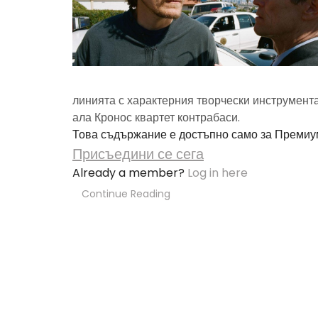
линията с характерния творчески инструмент
ала Кронос квартет контрабаси.
Това съдържание е достъпно само за Премиу
Присъедини се сега
Already a member?
Log in here
Continue Reading