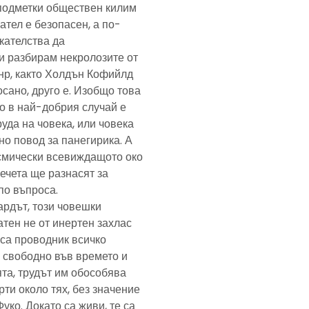
подметки обществен килим
ател е безопасен, а по-
скателства да
и разбирам некролозите от
анр, както Холдън Кофийлд
сано, друго е. Изобщо това
то в най-добрия случай е
уда на човека, или човека
но повод за панегирика. А
осмически всевиждащото око
ечета ще разнасят за
по въпроса.
ардът, този човешки
тен не от инертен захлас
, са проводник всичко
 свободно във времето и
та, трудът им обособява
рти около тях, без значение
Фуко. Докато са живи, те са