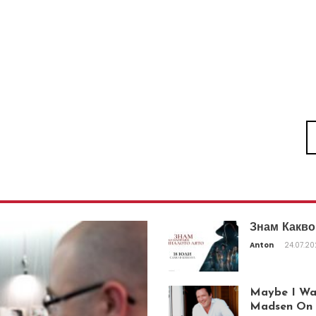
Знам Какво
Anton
24.07.2
Maybe I Was
Madsen On T