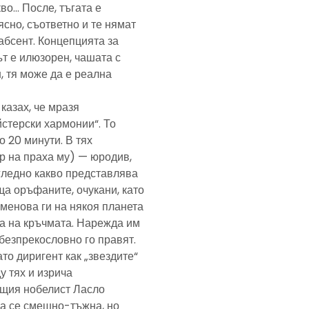
кво… После, тъгата е
ясно, съответно и те нямат
абсент. Концепцията за
т е илюзорен, чашата с
, тя може да е реална
казах, че мразя
йстерски хармонии“. То
 20 минути. В тях
р на праха му) — юродив,
агледно какво представлява
а оръфаните, очукани, като
именова ги на някоя планета
ра на кръчмата. Нарежда им
, безпрекословно го правят.
ато диригент как „звездите“
у тях и изрича
ещия нобелист Ласло
ща се смешно-тъжна, но