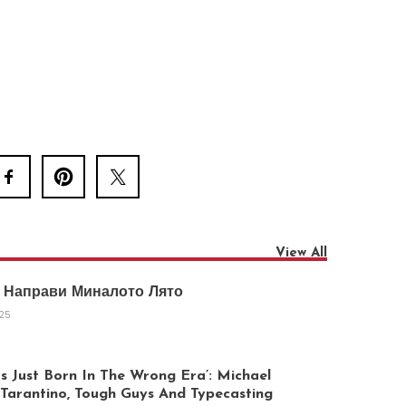
View All
 Направи Миналото Лято
025
 Just Born In The Wrong Era’: Michael
arantino, Tough Guys And Typecasting