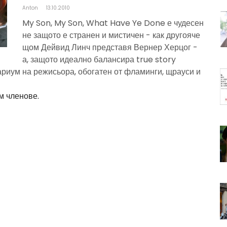
Anton
13.10.2010
My Son, My Son, What Have Ye Done е чудесен
не защото е странен и мистичен - как другояче
щом Дейвид Линч представя Вернер Херцог -
а, защото идеално балансира true story
ариум на режисьора, обогатен от фламинги, щрауси и
м членове.