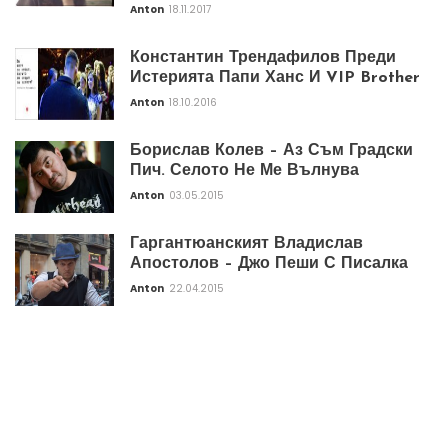
Anton
18.11.2017
Константин Трендафилов Преди
Истерията Папи Ханс И VIP Brother
Anton
18.10.2016
Борислав Колев – Аз Съм Градски
Пич. Селото Не Ме Вълнува
Anton
03.05.2015
Гаргантюанският Владислав
Апостолов – Джо Пеши С Писалка
Anton
22.04.2015