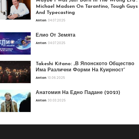
Maybe I Was Just Born In The Wrong Era’:
Michael Madsen On Tarantino, Tough Guys
And Typecasting
Anton
04.07.2025
Елио От Земята
Anton
04.07.2025
Takeshi Kitano: „В Японското Общество
Има Различни Форми На Куирност“
Anton
10.06.2025
Анатомия На Едно Падане (2023)
Anton
30.03.2025