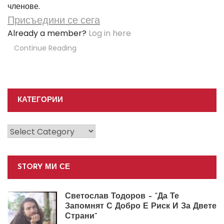
членове.
Присъедини се сега
Already a member?
Log in here
Continue Reading
КАТЕГОРИИ
Категории
STORY МИ СЕ
Светослав Тодоров – “Да Те
Запомнят С Добро Е Риск И За Двете
Страни”