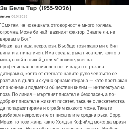
За Бела Тар (1955-2026)
Anton
06.01.2026
"Смятам, че човешката отговорност е много голяма,
огромна. Може би най-важният фактор. Знаете ли, не
вярвам в Бог."
Мразя да пиша некролози. Въобще този жанр ми е бил
винаги антипатичен. Има средна ръка писатели, които в
мига, в който някой „голям“ почине, увесват
професионално впиянчен нос и вадят от ръкава
дитирамба, която от стегнато навито руло чевръсто се
разгъва в дълга и скучно орнаментирана — като протъркан
от анонимни подметки обществен килим — интелектуална
поза. По линия – мъртвият писател е безопасен, а по-
добрият писател е живият писател, така че с ласкателства
да попаразитираме и ограбим каквото може. Така ги
разбирам некролозите от писателите средна ръка. Бррр.
Мразя го този жанр, както Холдън Кофийлд може да мрази
— го мразя. Но не объркано и ядосано, друго е. Изобщо