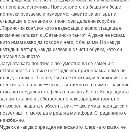
от поне два източника. Присъствието на баща ми беше
истински осезаемо и измеримо, каквито са вятърът и
скърцащите стенания от паянтови дървени коруби в
„Торинския кон“, колкото вездесъща и всепоглъщаща е
космическата кал в „Сатанинско танго“. А даже не искам,
нито имам какво да говоря с него, с баща ми. Но как да
изпъдиш вятъра, как да излезеш с чисти обувки, като си
нагазил в живота?
Загубата като понятие е по-уместно да се замени с
отговорност, но пък е безсърдечно, признавам, а няма ли
сърце, за какво… После, тъгата е егоизъм, меланхолията и
скепсисът са ялови — ясно, съответно и те нямат значение,
стигащо по-далеч от ефекта на чаша абсент. Концепцията
за притежание и собственост е илюзорна, контролът е
илюзорен, чашата с абсент…, виж — ако имаш пари да си я
позволиш, тя може да е реална метафора. Страданието е
неизбежно.
Чудех се как да оправдая написаното, след като казах, че