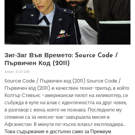
Зиг-Заг Във Времето: Source Code /
Първичен Код (2011)
Anton
10.07.2011
Source Code / Първичен код (2011) Source Code /
Първичен код (2011) e качествен техно-трилър, в който
Колтър Стивънс -американски пилот на хеликоптер, се
събужда в купе на влак с идентичността на друг човек,
в разговор с жена, която не познава. Последните му
спомени са за неясно-как-завършила мисия в
Афганистан. 8 минути по-късно влакът експлоадира...
Това съдържание е достъпно само за Премиум