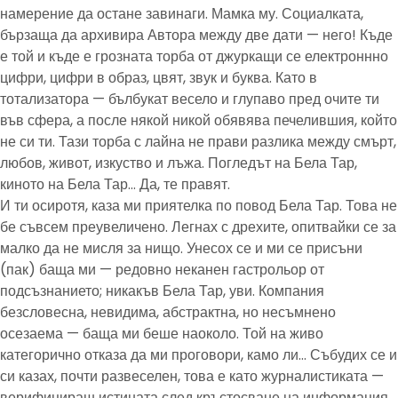
намерение да остане завинаги. Мамка му. Социалката,
бързаща да архивира Автора между две дати — него! Къде
е той и къде е грозната торба от джуркащи се електроннно
цифри, цифри в образ, цвят, звук и буква. Като в
тотализатора — бълбукат весело и глупаво пред очите ти
във сфера, а после някой никой обявява печелившия, който
не си ти. Тази торба с лайна не прави разлика между смърт,
любов, живот, изкуство и лъжа. Погледът на Бела Тар,
киното на Бела Тар… Да, те правят.
И ти осиротя, каза ми приятелка по повод Бела Тар. Това не
бе съвсем преувеличено. Легнах с дрехите, опитвайки се за
малко да не мисля за нищо. Унесох се и ми се присъни
(пак) баща ми — редовно неканен гастрольор от
подсъзнанието; никакъв Бела Тар, уви. Компания
безсловесна, невидима, абстрактна, но несъмнено
осезаема — баща ми беше наоколо. Той на живо
категорично отказа да ми проговори, камо ли… Събудих се и
си казах, почти развеселен, това е като журналистиката —
верифицираш истината след кръстосване на информация