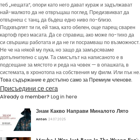
теб „нещата“, опори като него дават кураж и задължават
най-малкото да не отвръщаш поглед. Предизвикват да
отвърнеш с танц, да бъдеш едно ниво по-близо.
Подхвърлят ти ги, ей така, като обелен, още парещ сварен
картоф през масата. Да се справиш, ако може по-тихо да
си свършиш работата и да не ги посрамваш по възможност.
Не че на някой му пука, но защо да замърсяваме
допълнително с шум. Та смисълът на написаното е в
подсещане за мястото и реда на човек — в опашката, в
системата, в хронотопа на собствения му филм. Или пък не.
Това съдържание е достъпно само за Премиум членове.
Присъедини се сега
Already a member?
Log in here
Знам Какво Направи Миналото Лято
Anton
24.07.2025