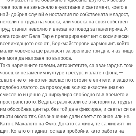
това поле на закъсняло вчувстване и сантимент, което в
най-добрия случай е носталгия по собствената младост,
нежели по труда на човека, или човека на своя собствен
труд, станал неволно и внезапно повод за панегирика. А
сега горкият Бела Тар е препарираният кит с космически
всевиждащото око от „Веркмайстерови хармонии“, който
малки човечета ще разнасят за зрелище три дни, и аз нищо
не мога да направя по въпроса.
Така наречените големи, авторитетите, са авангардът, този
човешки незаменим културен ресурс и златен фонд —
златен не от инертен захлас по готовите епитети, а защото,
подобно златото, са проводник всичко екзистенциално
смислено и ценно да циркулира свободно във времето и
пространството. Веднъж разписали се в историята, трудът
им обособява център, без той да е фиксиран, и светът си се
върти около тях, без значение дали светът го знае или не.
Като с Махалото на Фуко. Докато са живи, те са живият ни
щит. Когато отпаднат, остава пробойна, като работа на