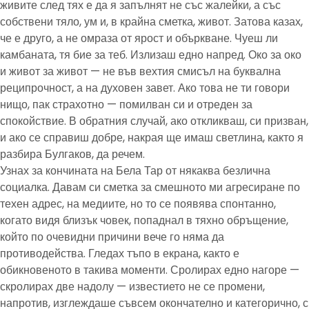
живите след тях е да я запълнят не със жалейки, а със
собствени тяло, ум и, в крайна сметка, живот. Затова казах,
че е друго, а не омраза от ярост и объркване. Чуеш ли
камбаната, тя бие за теб. Излизаш едно напред. Око за око
и живот за живот — не във вехтия смисъл на буквална
реципрочност, а на духовен завет. Ако това не ти говори
нищо, пак страхотно — помилван си и отреден за
спокойствие. В обратния случай, ако откликваш, си призван,
и ако се справиш добре, накрая ще имаш светлина, както я
разбира Булгаков, да речем.
Узнах за кончината на Бела Тар от някаква безлична
социалка. Давам си сметка за смешното ми агресиране по
техен адрес, на медиите, но то се появява спонтанно,
когато видя близък човек, попаднал в тяхно обръщение,
който по очевидни причини вече го няма да
противодейства. Гледах тъпо в екрана, както е
обикновеното в такива моменти. Сролирах едно нагоре —
скролирах две надолу — известието не се промени,
напротив, изглеждаше съвсем окончателно и категорично, с