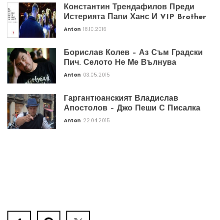
Константин Трендафилов Преди
Истерията Папи Ханс И VIP Brother
Anton
18.10.2016
Борислав Колев – Аз Съм Градски
Пич. Селото Не Ме Вълнува
Anton
03.05.2015
Гаргантюанският Владислав
Апостолов – Джо Пеши С Писалка
Anton
22.04.2015