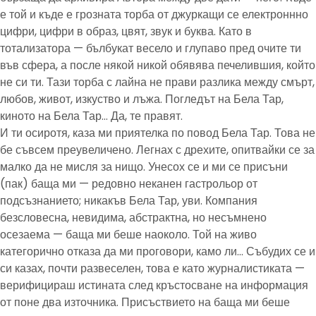
е той и къде е грозната торба от джуркащи се електроннно
цифри, цифри в образ, цвят, звук и буква. Като в
тотализатора — бълбукат весело и глупаво пред очите ти
във сфера, а после някой никой обявява печелившия, който
не си ти. Тази торба с лайна не прави разлика между смърт,
любов, живот, изкуство и лъжа. Погледът на Бела Тар,
киното на Бела Тар… Да, те правят.
И ти осиротя, каза ми приятелка по повод Бела Тар. Това не
бе съвсем преувеличено. Легнах с дрехите, опитвайки се за
малко да не мисля за нищо. Унесох се и ми се присъни
(пак) баща ми — редовно неканен гастрольор от
подсъзнанието; никакъв Бела Тар, уви. Компания
безсловесна, невидима, абстрактна, но несъмнено
осезаема — баща ми беше наоколо. Той на живо
категорично отказа да ми проговори, камо ли… Събудих се и
си казах, почти развеселен, това е като журналистиката —
верифицираш истината след кръстосване на информация
от поне два източника. Присъствието на баща ми беше