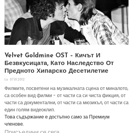
Velvet Goldmine OST – Кичът И
Безвкусицата, Като Наследство От
Предното Хипарско Десетилетие
Lu
07.01.2012
Филмите, посветени на музикалната сцена от миналото,
са особен вид филми - от части са си чиста фикция, от
части са документални, от части са мюзикъл, от части са
един голям видеоклип.
Това съдържание е достъпно само за Премиум
членове.
Присъедини се сега