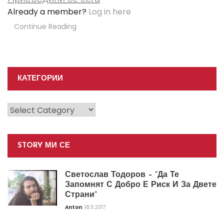
Already a member?
Log in here
Continue Reading
КАТЕГОРИИ
Категории
STORY МИ СЕ
Светослав Тодоров – “Да Те
Запомнят С Добро Е Риск И За Двете
Страни”
Anton
18.11.2017