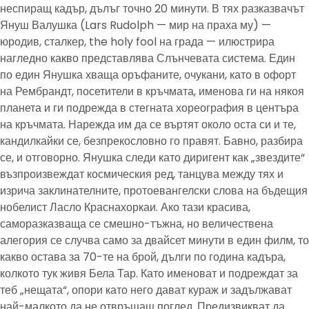
неспиращ кадър, дълъг точно 20 минути. В тях разказвачът
Януш Валушка (Lars Rudolph — мир на праха му) —
юродив, сталкер, the holy fool на града — илюстрира
нагледно какво представлява Слънчевата система. Един
по един Янушка хваща оръфаните, очукани, като в офорт
на Рембрандт, посетители в кръчмата, именова ги на някоя
планета и ги подрежда в стегната хореография в центъра
на кръчмата. Нарежда им да се въртят около оста си и те,
кандилкайки се, безпрекословно го правят. Бавно, разбира
се, и отговорно. Янушка следи като диригент как „звездите“
възпроизвеждат космическия ред, танцува между тях и
изрича заклинателните, протоевангелски слова на бъдещия
нобелист Ласло Краснахоркаи. Ако тази красива,
саморазказваща се смешно-тъжна, но величествена
алегория се случва само за двайсет минути в един филм, то
какво остава за 70-те на брой, дълги по година кадъра,
колкото тук живя Бела Тар. Като именоват и подреждат за
теб „нещата“, опори като него дават кураж и задължават
най-малкото да не отвръщаш поглед. Предизвикват да