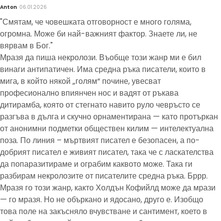
Anton
06.01.2026
"Смятам, че човешката отговорност е много голяма,
огромна. Може би най-важният фактор. Знаете ли, не
вярвам в Бог."
Мразя да пиша некролози. Въобще този жанр ми е бил
винаги антипатичен. Има средна ръка писатели, които в
мига, в който някой „голям“ почине, увесват
професионално впиянчен нос и вадят от ръкава
дитирамба, която от стегнато навито руло чевръсто се
разгъва в дълга и скучно орнаментирана — като протъркан
от анонимни подметки обществен килим — интелектуална
поза. По линия – мъртвият писател е безопасен, а по-
добрият писател е живият писател, така че с ласкателства
да попаразитираме и ограбим каквото може. Така ги
разбирам некролозите от писателите средна ръка. Бррр.
Мразя го този жанр, както Холдън Кофийлд може да мрази
— го мразя. Но не объркано и ядосано, друго е. Изобщо
това поле на закъсняло вчувстване и сантимент, което в