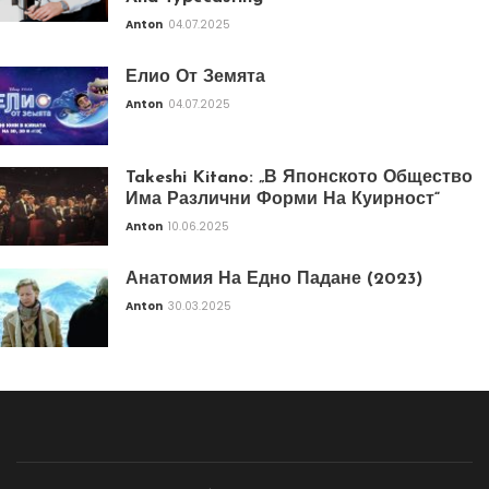
Anton
04.07.2025
Елио От Земята
Anton
04.07.2025
Takeshi Kitano: „В Японското Общество
Има Различни Форми На Куирност“
Anton
10.06.2025
Анатомия На Едно Падане (2023)
Anton
30.03.2025