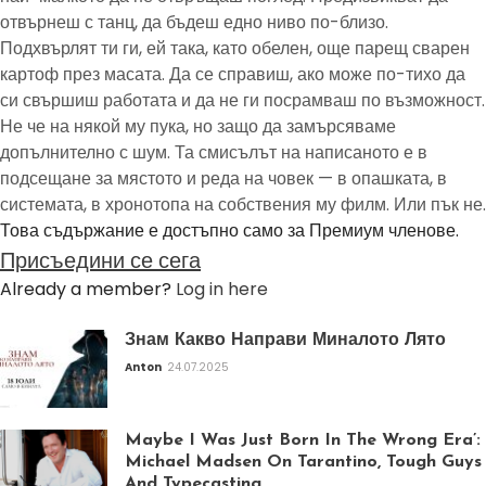
отвърнеш с танц, да бъдеш едно ниво по-близо.
Подхвърлят ти ги, ей така, като обелен, още парещ сварен
картоф през масата. Да се справиш, ако може по-тихо да
си свършиш работата и да не ги посрамваш по възможност.
Не че на някой му пука, но защо да замърсяваме
допълнително с шум. Та смисълът на написаното е в
подсещане за мястото и реда на човек — в опашката, в
системата, в хронотопа на собствения му филм. Или пък не.
Това съдържание е достъпно само за Премиум членове.
Присъедини се сега
Already a member?
Log in here
Знам Какво Направи Миналото Лято
Anton
24.07.2025
Maybe I Was Just Born In The Wrong Era’:
Michael Madsen On Tarantino, Tough Guys
And Typecasting