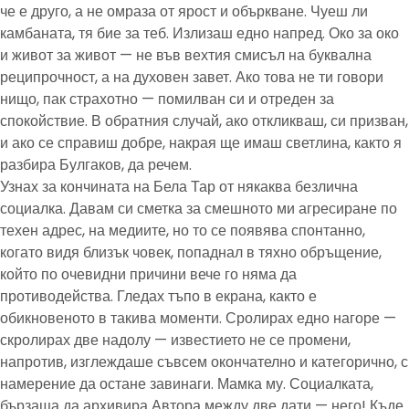
че е друго, а не омраза от ярост и объркване. Чуеш ли
камбаната, тя бие за теб. Излизаш едно напред. Око за око
и живот за живот — не във вехтия смисъл на буквална
реципрочност, а на духовен завет. Ако това не ти говори
нищо, пак страхотно — помилван си и отреден за
спокойствие. В обратния случай, ако откликваш, си призван,
и ако се справиш добре, накрая ще имаш светлина, както я
разбира Булгаков, да речем.
Узнах за кончината на Бела Тар от някаква безлична
социалка. Давам си сметка за смешното ми агресиране по
техен адрес, на медиите, но то се появява спонтанно,
когато видя близък човек, попаднал в тяхно обръщение,
който по очевидни причини вече го няма да
противодейства. Гледах тъпо в екрана, както е
обикновеното в такива моменти. Сролирах едно нагоре —
скролирах две надолу — известието не се промени,
напротив, изглеждаше съвсем окончателно и категорично, с
намерение да остане завинаги. Мамка му. Социалката,
бързаща да архивира Автора между две дати — него! Къде