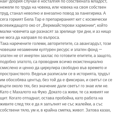
най-добрия случай е носталгия по собствената младост,
нежели по труда на човека, или човека на своя собствен
труд, станал неволно и внезапно повод за панегирика. А
сега горкият Бела Тар е препарираният кит с космически
всевиждащото око от „Веркмайстерови хармонии“, който
малки човечета ще разнасят за зрелище три дни, и аз нищо
не мога да направя по въпроса.
Така наречените големи, авторитетите, са авангардът, този
човешки незаменим културен ресурс и златен фонд —
златен не от инертен захлас по готовите епитети, а защото,
подобно златото, са проводник всичко екзистенциално
смислено и ценно да циркулира свободно във времето и
пространството. Веднъж разписали се в историята, трудът
им обособява център, без той да е фиксиран, и светът си се
върти около тях, без значение дали светът го знае или не.
Като с Махалото на Фуко. Докато са живи, те са живият ни
щит. Когато отпаднат, остава пробойна, като работа на
живите след тях е да я запълнят не със жалейки, а със
собствени тяло, ум и, в крайна сметка, живот. Затова казах,