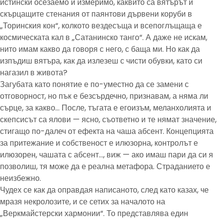
истински осезаемо и измеримо, каквито са вятърът и
скърцащите стенания от паянтови дървени коруби в
„Торинския кон“, колкото вездесъща и всепоглъщаща е
космическата кал в „Сатанинско танго“. А даже не искам,
нито имам какво да говоря с него, с баща ми. Но как да
изпъдиш вятъра, как да излезеш с чисти обувки, като си
нагазил в живота?
Загубата като понятие е по-уместно да се замени с
отговорност, но пък е безсърдечно, признавам, а няма ли
сърце, за какво… После, тъгата е егоизъм, меланхолията и
скепсисът са ялови — ясно, съответно и те нямат значение,
стигащо по-далеч от ефекта на чаша абсент. Концепцията
за притежание и собственост е илюзорна, контролът е
илюзорен, чашата с абсент…, виж — ако имаш пари да си я
позволиш, тя може да е реална метафора. Страданието е
неизбежно.
Чудех се как да оправдая написаното, след като казах, че
мразя некролозите, и се сетих за началото на
„Веркмайстерски хармонии“. То представлява един