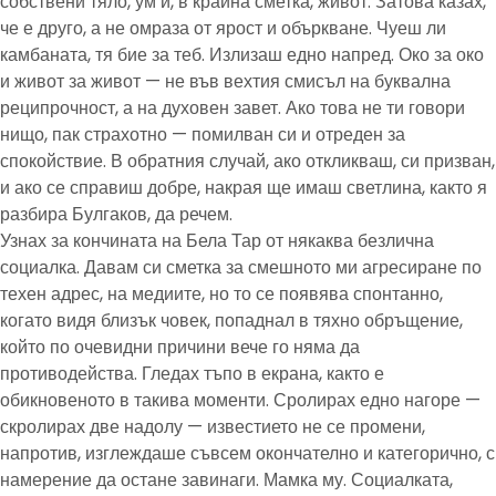
собствени тяло, ум и, в крайна сметка, живот. Затова казах,
че е друго, а не омраза от ярост и объркване. Чуеш ли
камбаната, тя бие за теб. Излизаш едно напред. Око за око
и живот за живот — не във вехтия смисъл на буквална
реципрочност, а на духовен завет. Ако това не ти говори
нищо, пак страхотно — помилван си и отреден за
спокойствие. В обратния случай, ако откликваш, си призван,
и ако се справиш добре, накрая ще имаш светлина, както я
разбира Булгаков, да речем.
Узнах за кончината на Бела Тар от някаква безлична
социалка. Давам си сметка за смешното ми агресиране по
техен адрес, на медиите, но то се появява спонтанно,
когато видя близък човек, попаднал в тяхно обръщение,
който по очевидни причини вече го няма да
противодейства. Гледах тъпо в екрана, както е
обикновеното в такива моменти. Сролирах едно нагоре —
скролирах две надолу — известието не се промени,
напротив, изглеждаше съвсем окончателно и категорично, с
намерение да остане завинаги. Мамка му. Социалката,