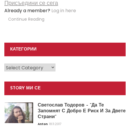
Присъедини се сега
Already a member?
Log in here
Continue Reading
КАТЕГОРИИ
Категории
STORY МИ СЕ
Светослав Тодоров – “Да Те
Запомнят С Добро Е Риск И За Двете
Страни”
Anton
18.11.2017