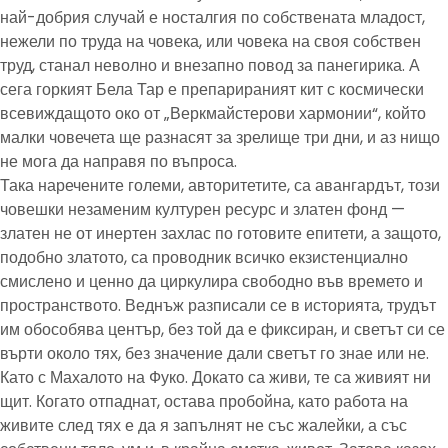
най-добрия случай е носталгия по собствената младост,
нежели по труда на човека, или човека на своя собствен
труд, станал неволно и внезапно повод за панегирика. А
сега горкият Бела Тар е препарираният кит с космически
всевиждащото око от „Веркмайстерови хармонии“, който
малки човечета ще разнасят за зрелище три дни, и аз нищо
не мога да направя по въпроса.
Така наречените големи, авторитетите, са авангардът, този
човешки незаменим културен ресурс и златен фонд —
златен не от инертен захлас по готовите епитети, а защото,
подобно златото, са проводник всичко екзистенциално
смислено и ценно да циркулира свободно във времето и
пространството. Веднъж разписали се в историята, трудът
им обособява център, без той да е фиксиран, и светът си се
върти около тях, без значение дали светът го знае или не.
Като с Махалото на Фуко. Докато са живи, те са живият ни
щит. Когато отпаднат, остава пробойна, като работа на
живите след тях е да я запълнят не със жалейки, а със