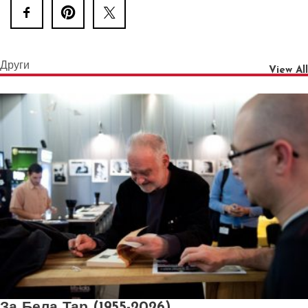
Други
View All
За Бела Тар (1955-2026)