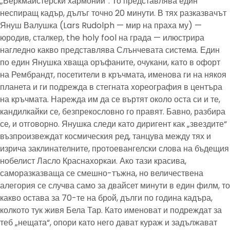
„Веркмайстерски хармонии“. То представлява един
неспиращ кадър, дълъг точно 20 минути. В тях разказвачът
Януш Валушка (Lars Rudolph — мир на праха му) —
юродив, сталкер, the holy fool на града — илюстрира
нагледно какво представлява Слънчевата система. Един
по един Янушка хваща оръфаните, очукани, като в офорт
на Рембрандт, посетители в кръчмата, именова ги на някоя
планета и ги подрежда в стегната хореография в центъра
на кръчмата. Нарежда им да се въртят около оста си и те,
кандилкайки се, безпрекословно го правят. Бавно, разбира
се, и отговорно. Янушка следи като диригент как „звездите“
възпроизвеждат космическия ред, танцува между тях и
изрича заклинателните, протоевангелски слова на бъдещия
нобелист Ласло Краснахоркаи. Ако тази красива,
саморазказваща се смешно-тъжна, но величествена
алегория се случва само за двайсет минути в един филм, то
какво остава за 70-те на брой, дълги по година кадъра,
колкото тук живя Бела Тар. Като именоват и подреждат за
теб „нещата“, опори като него дават кураж и задължават