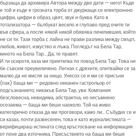
бързаща да архивира Автора между две дати — него! Къде
е той и къде е грозната торба от джуркащи се електроннно
цифри, цифри в образ, цвят, звук и буква. Като в
тотализатора — бълбукат весело и глупаво пред очите ти
във сфера, а после някой никой обявява печелившия, който
не си ти. Тази торба с лайна не прави разлика между смърт,
любов, живот, изкуство и лъжа. Погледът на Бела Тар,
киното на Бела Тар… Да, те правят.
И ти осиротя, каза ми приятелка по повод Бела Тар. Това не
бе съвсем преувеличено. Легнах с дрехите, опитвайки се за
малко да не мисля за нищо. Унесох се и ми се присъни
(пак) баща ми — редовно неканен гастрольор от
подсъзнанието; никакъв Бела Тар, уви. Компания
безсловесна, невидима, абстрактна, но несъмнено
осезаема — баща ми беше наоколо. Той на живо
категорично отказа да ми проговори, камо ли… Събудих се и
си казах, почти развеселен, това е като журналистиката —
верифицираш истината след кръстосване на информация
от поне два източника. Присъствието на баща ми беше