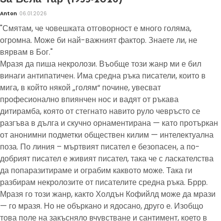
Anton
06.01.2026
"Смятам, че човешката отговорност е много голяма,
огромна. Може би най-важният фактор. Знаете ли, не
вярвам в Бог."
Мразя да пиша некролози. Въобще този жанр ми е бил
винаги антипатичен. Има средна ръка писатели, които в
мига, в който някой „голям“ почине, увесват
професионално впиянчен нос и вадят от ръкава
дитирамба, която от стегнато навито руло чевръсто се
разгъва в дълга и скучно орнаментирана — като протъркан
от анонимни подметки обществен килим — интелектуална
поза. По линия – мъртвият писател е безопасен, а по-
добрият писател е живият писател, така че с ласкателства
да попаразитираме и ограбим каквото може. Така ги
разбирам некролозите от писателите средна ръка. Бррр.
Мразя го този жанр, както Холдън Кофийлд може да мрази
— го мразя. Но не объркано и ядосано, друго е. Изобщо
това поле на закъсняло вчувстване и сантимент, което в