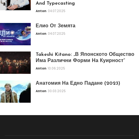
And Typecasting
Anton
04.07.2025
Елио От Земята
Anton
04.07.2025
Takeshi Kitano: „В Японското Общество
Има Различни Форми На Куирност“
Anton
10.06.2025
Анатомия На Едно Падане (2023)
Anton
30.03.2025