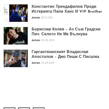
Константин Трендафилов Преди
Истерията Папи Ханс И VIP Brother
Anton
18.10.2016
Борислав Колев – Аз Съм Градски
Пич. Селото Не Ме Вълнува
Anton
03.05.2015
Гаргантюанският Владислав
Апостолов – Джо Пеши С Писалка
Anton
22.04.2015