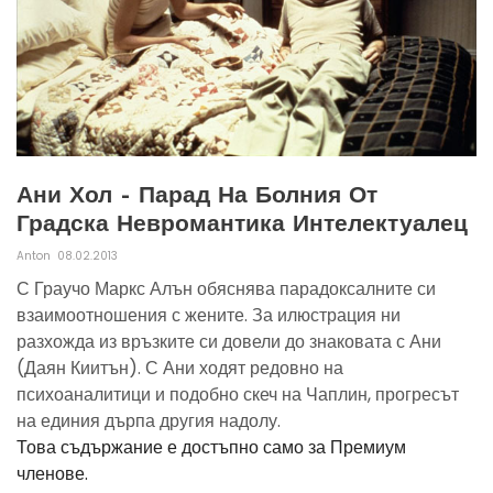
Ани Хол – Парад На Болния От
Градска Невромантика Интелектуалец
Anton
08.02.2013
С Граучо Маркс Алън обяснява парадоксалните си
взаимоотношения с жените. За илюстрация ни
разхожда из връзките си довели до знаковата с Ани
(Даян Киитън). С Ани ходят редовно на
психоаналитици и подобно скеч на Чаплин, прогресът
на единия дърпа другия надолу.
Това съдържание е достъпно само за Премиум
членове.