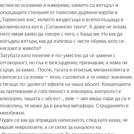
истински осезаемо и измеримо, каквито са вятърът и
скърцащите стенания от паянтови дървени коруби в
„Торинския кон“, колкото вездесъща и всепоглъщаща е
космическата кал в „Сатанинско танго“. А даже не искам,
нито имам какво да говоря с него, с баща ми. Но как да
изпъдиш вятъра, как да излезеш с чисти обувки, като си
нагазил в живота?
Загубата като понятие е по-уместно да се замени с
отговорност, но пък е безсърдечно, признавам, а няма ли
сърце, за какво… После, тъгата е егоизъм, меланхолията и
скепсисът са ялови — ясно, съответно и те нямат значение,
стигащо по-далеч от ефекта на чаша абсент. Концепцията
за притежание и собственост е илюзорна, контролът е
илюзорен, чашата с абсент…, виж — ако имаш пари да си я
позволиш, тя може да е реална метафора. Страданието е
неизбежно.
Чудех се как да оправдая написаното, след като казах, че
мразя некролозите, и се сетих за началото на