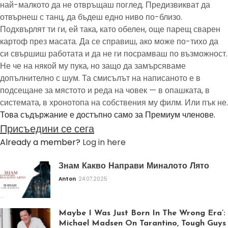
най-малкото да не отвръщаш поглед. Предизвикват да
отвърнеш с танц, да бъдеш едно ниво по-близо.
Подхвърлят ти ги, ей така, като обелен, още парещ сварен
картоф през масата. Да се справиш, ако може по-тихо да
си свършиш работата и да не ги посрамваш по възможност.
Не че на някой му пука, но защо да замърсяваме
допълнително с шум. Та смисълът на написаното е в
подсещане за мястото и реда на човек — в опашката, в
системата, в хронотопа на собствения му филм. Или пък не.
Това съдържание е достъпно само за Премиум членове.
Присъедини се сега
Already a member?
Log in here
Знам Какво Направи Миналото Лято
Anton
24.07.2025
Maybe I Was Just Born In The Wrong Era’:
Michael Madsen On Tarantino, Tough Guys