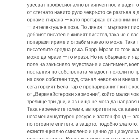
увесват професионално впиянчен нос и вадят о
от стегнато навито руло чевръсто се разгъва в 
орнаментирана — като протъркан от анонимни 
— интелектуална поза. По линия – мъртвият пис
добрият писател е живият писател, така че с ла
попаразитираме и ограбим каквото може. Така г
писателите средна ръка. Бррр. Мразя го този ж
може да мрази — го мразя. Но не объркано и ядо
поле на закъсняло вчувстване и сантимент, кое
носталгия по собствената младост, нежели по тр
на своя собствен труд, станал неволно и внезап
сега горкият Бела Тар е препарираният кит с к
от „Веркмайстерови хармонии“, който малки чов
зрелище три дни, и аз нищо не мога да направя 
Така наречените големи, авторитетите, са аванг
незаменим културен ресурс и златен фонд — зла
по готовите епитети, а защото, подобно златото
екзистенциално смислено и ценно да циркулира
пространството. Веднъж разписали се в история