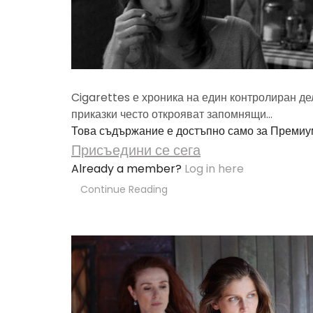
Cigarettes е хроника на един контролиран де
приказки често открояват запомнящи...
Това съдържание е достъпно само за Премиу
Присъедини се сега
Already a member?
Log in here
Continue Reading