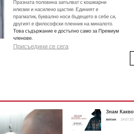
Празната половина запълват с кошмарни
илюзии и насилено щастие. Единият е
прагматик, буквално носи бъдещето в себе си,
другият е философски пленник на миналото.
Това съдържание е достъпно само за Премиум
членове.
Присъедини се сега
Знам Какво
Anton
24.07.2