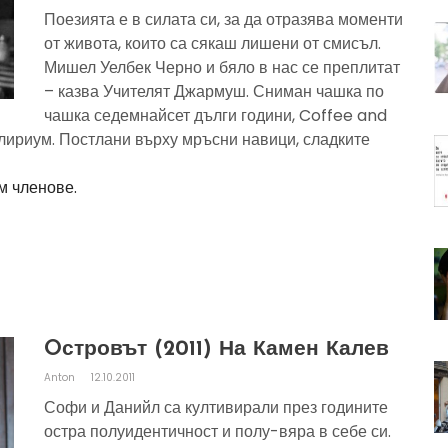
Поезията е в силата си, за да отразява моменти
от живота, които са сякаш лишени от смисъл.
Мишел Уелбек Черно и бяло в нас се преплитат
– казва Учителят Джармуш. Сниман чашка по
чашка седемнайсет дълги години, Coffee and
лириум. Постлани върху мръсни навици, сладките
м членове.
Oстровът (2011) На Камен Калев
Anton
12.10.2011
Софи и Данийл са култивирали през годините
остра полуидентичност и полу-вяра в себе си.