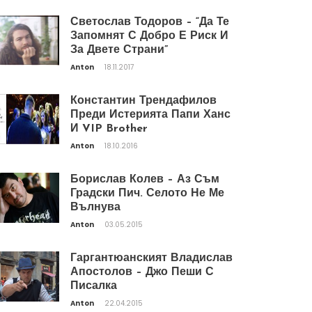
Светослав Тодоров – “Да Те
Запомнят С Добро Е Риск И
За Двете Страни”
Anton
18.11.2017
Константин Трендафилов
Преди Истерията Папи Ханс
И VIP Brother
Anton
18.10.2016
Борислав Колев – Аз Съм
Градски Пич. Селото Не Ме
Вълнува
Anton
03.05.2015
Гаргантюанският Владислав
Апостолов – Джо Пеши С
Писалка
Anton
22.04.2015