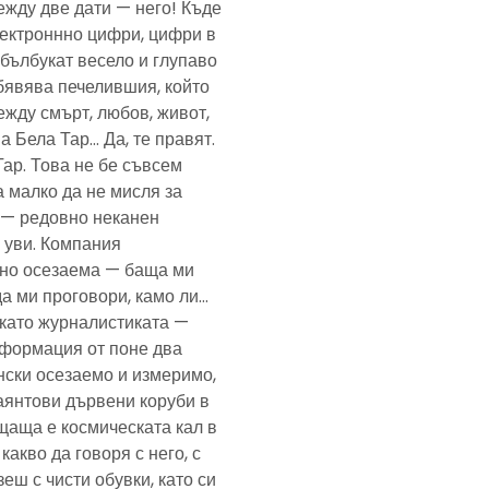
ежду две дати — него! Къде
електроннно цифри, цифри в
— бълбукат весело и глупаво
обявява печелившия, който
ежду смърт, любов, живот,
а Бела Тар… Да, те правят.
Тар. Това не бе съвсем
а малко да не мисля за
и — редовно неканен
, уви. Компания
ено осезаема — баща ми
да ми проговори, камо ли…
е като журналистиката —
формация от поне два
нски осезаемо и измеримо,
аянтови дървени коруби в
щаща е космическата кал в
какво да говоря с него, с
еш с чисти обувки, като си