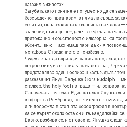
нагазил в живота?
Загубата като понятие е по-уместно да се замен
безсърдечно, признавам, а няма ли сърце, за ка
егоизъм, меланхолията и скепсисът са ялови — 
значение, стигащо по-далеч от ефекта на чаша 
притежание и собственост е илюзорна, контролъ
абсент…, виж — ако имаш пари да си я позволиш
метафора. Страданието е неизбежно.
Чудех се как да оправдая написаното, след като 
некролозите, и се сетих за началото на „Веркма
представлява един неспиращ кадър, дълъг точно
разказвачът Януш Валушка (Lars Rudolph — ми
сталкер, the holy fool на града — илюстрира н
Слънчевата система. Един по един Янушка хващ
в офорт на Рембрандт, посетители в кръчмата, 
и ги подрежда в стегната хореография в центъ
да се въртят около оста си и те, кандилкайки се
Бавно, разбира се, и отговорно. Янушка следи к
възпроизвеждат космическия ред, танцува межд