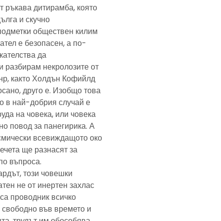
т ръкава дитирамба, която
дълга и скучно
подметки обществен килим
ател е безопасен, а по-
скателства да
и разбирам некролозите от
анр, както Холдън Кофийлд
сано, друго е. Изобщо това
то в най-добрия случай е
уда на човека, или човека
но повод за панегирика. А
осмически всевиждащото око
ечета ще разнасят за
по въпроса.
ардът, този човешки
тен не от инертен захлас
, са проводник всичко
 свободно във времето и
та, трудът им обособява