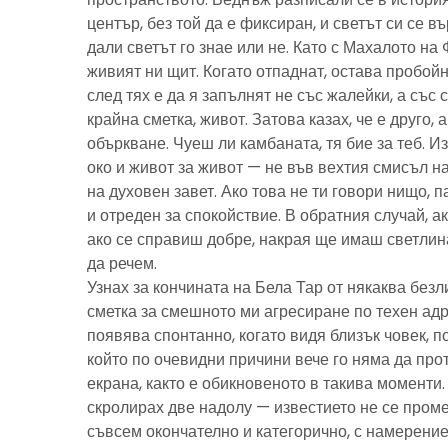
център, без той да е фиксиран, и светът си се въ
дали светът го знае или не. Като с Махалото на 
живият ни щит. Когато отпаднат, остава пробойн
след тях е да я запълнят не със жалейки, а със с
крайна сметка, живот. Затова казах, че е друго, 
объркване. Чуеш ли камбаната, тя бие за теб. И
око и живот за живот — не във вехтия смисъл н
на духовен завет. Ако това не ти говори нищо, 
и отреден за спокойствие. В обратния случай, ак
ако се справиш добре, накрая ще имаш светлина
да речем.
Узнах за кончината на Бела Тар от някаква без
сметка за смешното ми агресиране по техен адре
появява спонтанно, когато видя близък човек, 
който по очевидни причини вече го няма да про
екрана, както е обикновеното в такива моменти
скролирах две надолу — известието не се пром
съвсем окончателно и категорично, с намерение