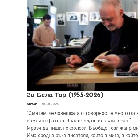
За Бела Тар (1955-2026)
Anton
06.01.2026
"Смятам, че човешката отговорност е много гол
важният фактор. Знаете ли, не вярвам в Бог."
Мразя да пиша некролози. Въобще този жанр ми
Има средна ръка писатели, които в мига, в който