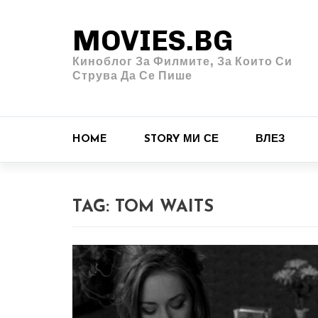
MOVIES.BG
Киноблог За Филмите, За Които Си
Струва Да Се Пише
HOME
STORY МИ СЕ
ВЛЕЗ
TAG:
TOM WAITS