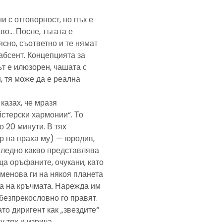
и с отговорност, но пък е
кво… После, тъгата е
ясно, съответно и те нямат
абсент. Концепцията за
т е илюзорен, чашата с
, тя може да е реална
казах, че мразя
йстерски хармонии“. То
 20 минути. В тях
р на праха му) — юродив,
агледно какво представлява
а оръфаните, очукани, като
именова ги на някоя планета
ра на кръчмата. Нарежда им
, безпрекословно го правят.
ато диригент как „звездите“
у тях и изрича