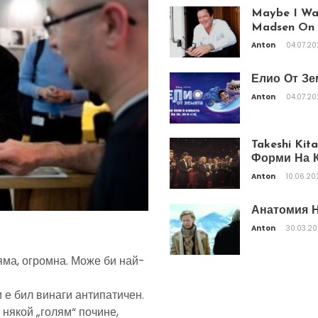
Maybe I Was
Madsen On T
Anton
04.07.2
Елио От Зе
Anton
04.07.2
Takeshi Ki
Форми На К
Anton
10.06.20
Анатомия Н
Anton
30.03.2
яма, огромна. Може би най-
 е бил винаги антипатичен.
 някой „голям“ почине,