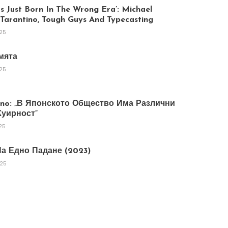
 Just Born In The Wrong Era’: Michael
arantino, Tough Guys And Typecasting
025
мята
025
tano: „В Японското Общество Има Различни
уирност“
25
а Едно Падане (2023)
025