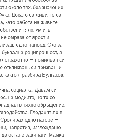
рти около тях, без значение
Фуко. Докато са живи, те са
а, като работа на живите
обствени тяло, ум и, в
а не омраза от ярост и
злизаш едно напред. Око за
а буквална реципрочност, а
пак страхотно — помилван си
о откликваш, си призван, и
, както я разбира Булгаков,
лична социалка. Давам си
с, на медиите, но то се
попаднал в тяхно обръщение,
тиводейства. Гледах тъпо в
. Сролирах едно нагоре —
ени, напротив, изглеждаше
 да остане завинаги. Мамка