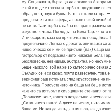
му. Социалката, бързаща да архивира Автора м
е той и къде е грозната торба от джуркащи се 
образ, цвят, звук и буква. Като в тотализатора 
пред очите ти във сфера, а после някой никой 
не си ти. Тази торба с лайна не прави разлика м
изкуство и лъжа. Погледът на Бела Тар, киното н
И ти осиротя, каза ми приятелка по повод Бела 
преувеличено. Легнах с дрехите, опитвайки се з
нищо. Унесох се и ми се присъни (пак) баща м
гастрольор от подсъзнанието; никакъв Бела Тар
безсловесна, невидима, абстрактна, но несъмн
беше наоколо. Той на живо категорично отказа 
Събудих се и си казах, почти развеселен, това 
верифицираш истината след кръстосване на ин
източника. Присъствието на баща ми беше исти
каквито са вятърът и скърцащите стенания от п
„Торинския кон“, колкото вездесъща и всепоглъ
„Сатанинско танго“. А даже не искам, нито имам 
баща ми. Но как да изпъдиш вятъра, как да излез