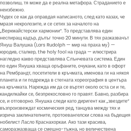
позволиш, тя може да е реална метафора. Страданието е
неизбежно.
Чудех се как да оправдая написаното, след като казах, че
мразя некролозите, и се сетих за началото на
„Веркмайстерски хармонии“. То представлява един
неспиращ кадър, дълъг точно 20 минути. В тях разказвачът
Януш Валушка (Lars Rudolph — мир на праха му) —
юродив, сталкер, the holy fool на града — илюстрира
нагледно какво представлява Слънчевата система. Един
по един Янушка хваща оръфаните, очукани, като в офорт
на Рембрандт, посетители в кръчмата, именова ги на някоя
планета и ги подрежда в стегната хореография в центъра
на кръчмата. Нарежда им да се въртят около оста си и те,
кандилкайки се, безпрекословно го правят. Бавно, разбира
се, и отговорно. Янушка следи като диригент как „звездите“
възпроизвеждат космическия ред, танцува между тях и
изрича заклинателните, протоевангелски слова на бъдещия
нобелист Ласло Краснахоркаи. Ако тази красива,
саморазказваща се смешно-тъжна, но величествена