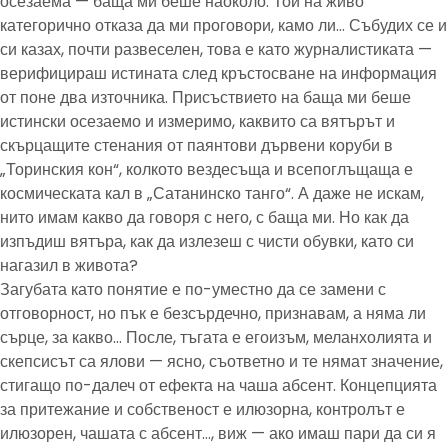
осезаема — баща ми беше наоколо. Той на живо
категорично отказа да ми проговори, камо ли… Събудих се и
си казах, почти развеселен, това е като журналистиката —
верифицираш истината след кръстосване на информация
от поне два източника. Присъствието на баща ми беше
истински осезаемо и измеримо, каквито са вятърът и
скърцащите стенания от паянтови дървени коруби в
„Торинския кон“, колкото вездесъща и всепоглъщаща е
космическата кал в „Сатанинско танго“. А даже не искам,
нито имам какво да говоря с него, с баща ми. Но как да
изпъдиш вятъра, как да излезеш с чисти обувки, като си
нагазил в живота?
Загубата като понятие е по-уместно да се замени с
отговорност, но пък е безсърдечно, признавам, а няма ли
сърце, за какво… После, тъгата е егоизъм, меланхолията и
скепсисът са ялови — ясно, съответно и те нямат значение,
стигащо по-далеч от ефекта на чаша абсент. Концепцията
за притежание и собственост е илюзорна, контролът е
илюзорен, чашата с абсент…, виж — ако имаш пари да си я