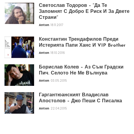
Светослав Тодоров – “Да Те
Запомнят С Добро Е Риск И За Двете
Страни”
Anton
18.11.2017
Константин Трендафилов Преди
Истерията Папи Ханс И VIP Brother
Anton
18.10.2016
Борислав Колев – Аз Съм Градски
Пич. Селото Не Ме Вълнува
Anton
03.05.2015
Гаргантюанският Владислав
Апостолов – Джо Пеши С Писалка
Anton
22.04.2015