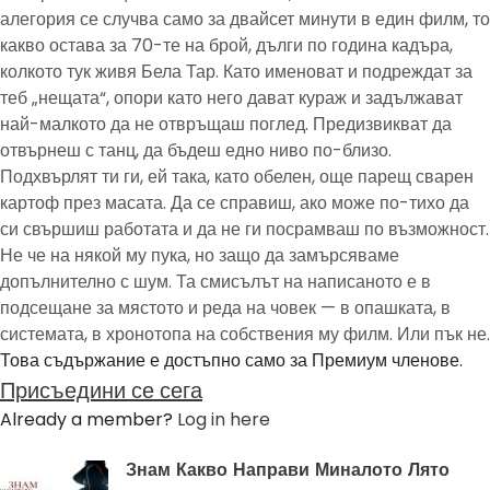
алегория се случва само за двайсет минути в един филм, то
какво остава за 70-те на брой, дълги по година кадъра,
колкото тук живя Бела Тар. Като именоват и подреждат за
теб „нещата“, опори като него дават кураж и задължават
най-малкото да не отвръщаш поглед. Предизвикват да
отвърнеш с танц, да бъдеш едно ниво по-близо.
Подхвърлят ти ги, ей така, като обелен, още парещ сварен
картоф през масата. Да се справиш, ако може по-тихо да
си свършиш работата и да не ги посрамваш по възможност.
Не че на някой му пука, но защо да замърсяваме
допълнително с шум. Та смисълът на написаното е в
подсещане за мястото и реда на човек — в опашката, в
системата, в хронотопа на собствения му филм. Или пък не.
Това съдържание е достъпно само за Премиум членове.
Присъедини се сега
Already a member?
Log in here
Знам Какво Направи Миналото Лято