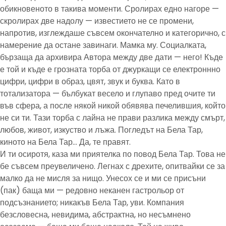
обикновеното в такива моменти. Сролирах едно нагоре —
скролирах две надолу — известието не се промени,
напротив, изглеждаше съвсем окончателно и категорично, с
намерение да остане завинаги. Мамка му. Социалката,
бързаща да архивира Автора между две дати — него! Къде
е той и къде е грозната торба от джуркащи се електроннно
цифри, цифри в образ, цвят, звук и буква. Като в
тотализатора — бълбукат весело и глупаво пред очите ти
във сфера, а после някой никой обявява печелившия, който
не си ти. Тази торба с лайна не прави разлика между смърт,
любов, живот, изкуство и лъжа. Погледът на Бела Тар,
киното на Бела Тар… Да, те правят.
И ти осиротя, каза ми приятелка по повод Бела Тар. Това не
бе съвсем преувеличено. Легнах с дрехите, опитвайки се за
малко да не мисля за нищо. Унесох се и ми се присъни
(пак) баща ми — редовно неканен гастрольор от
подсъзнанието; никакъв Бела Тар, уви. Компания
безсловесна, невидима, абстрактна, но несъмнено