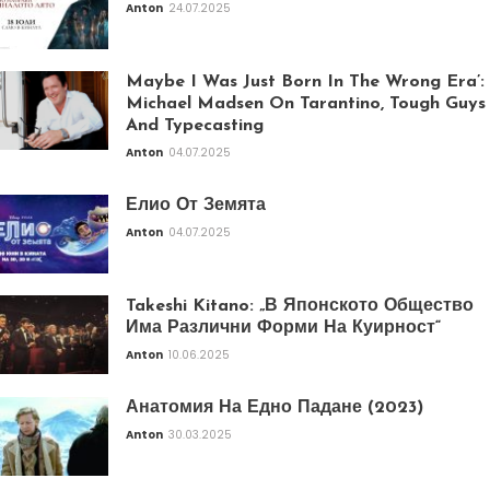
Anton
24.07.2025
Maybe I Was Just Born In The Wrong Era’:
Michael Madsen On Tarantino, Tough Guys
And Typecasting
Anton
04.07.2025
Елио От Земята
Anton
04.07.2025
Takeshi Kitano: „В Японското Общество
Има Различни Форми На Куирност“
Anton
10.06.2025
Анатомия На Едно Падане (2023)
Anton
30.03.2025