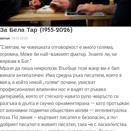
За Бела Тар (1955-2026)
Anton
06.01.2026
"Смятам, че човешката отговорност е много голяма,
огромна. Може би най-важният фактор. Знаете ли, не
вярвам в Бог."
Мразя да пиша некролози. Въобще този жанр ми е бил
винаги антипатичен. Има средна ръка писатели, които в
мига, в който някой „голям“ почине, увесват
професионално впиянчен нос и вадят от ръкава
дитирамба, която от стегнато навито руло чевръсто се
разгъва в дълга и скучно орнаментирана — като протъркан
от анонимни подметки обществен килим — интелектуална
поза. По линия – мъртвият писател е безопасен, а по-
добрият писател е живият писател, така че с ласкателства