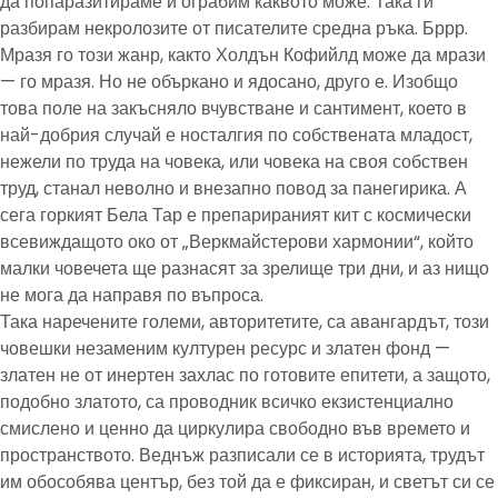
да попаразитираме и ограбим каквото може. Така ги
разбирам некролозите от писателите средна ръка. Бррр.
Мразя го този жанр, както Холдън Кофийлд може да мрази
— го мразя. Но не объркано и ядосано, друго е. Изобщо
това поле на закъсняло вчувстване и сантимент, което в
най-добрия случай е носталгия по собствената младост,
нежели по труда на човека, или човека на своя собствен
труд, станал неволно и внезапно повод за панегирика. А
сега горкият Бела Тар е препарираният кит с космически
всевиждащото око от „Веркмайстерови хармонии“, който
малки човечета ще разнасят за зрелище три дни, и аз нищо
не мога да направя по въпроса.
Така наречените големи, авторитетите, са авангардът, този
човешки незаменим културен ресурс и златен фонд —
златен не от инертен захлас по готовите епитети, а защото,
подобно златото, са проводник всичко екзистенциално
смислено и ценно да циркулира свободно във времето и
пространството. Веднъж разписали се в историята, трудът
им обособява център, без той да е фиксиран, и светът си се