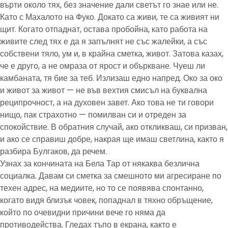
върти около тях, без значение дали светът го знае или не.
Като с Махалото на Фуко. Докато са живи, те са живият ни
щит. Когато отпаднат, остава пробойна, като работа на
живите след тях е да я запълнят не със жалейки, а със
собствени тяло, ум и, в крайна сметка, живот. Затова казах,
че е друго, а не омраза от ярост и объркване. Чуеш ли
камбаната, тя бие за теб. Излизаш едно напред. Око за око
и живот за живот — не във вехтия смисъл на буквална
реципрочност, а на духовен завет. Ако това не ти говори
нищо, пак страхотно — помилван си и отреден за
спокойствие. В обратния случай, ако откликваш, си призван,
и ако се справиш добре, накрая ще имаш светлина, както я
разбира Булгаков, да речем.
Узнах за кончината на Бела Тар от някаква безлична
социалка. Давам си сметка за смешното ми агресиране по
техен адрес, на медиите, но то се появява спонтанно,
когато видя близък човек, попаднал в тяхно обръщение,
който по очевидни причини вече го няма да
противодейства. Гледах тъпо в екрана, както е