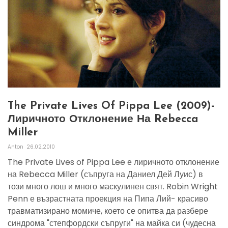
The Private Lives Of Pippa Lee (2009)-
Лиричното Отклонение На Rebecca
Miller
Anton
26.02.2010
The Private Lives of Pippa Lee е лиричното отклонение
на Rebecca Miller (съпруга на Даниел Дей Луис) в
този много лош и много маскулинен свят. Robin Wright
Penn е възрастната проекция на Пипа Лий- красиво
травматизирано момиче, което се опитва да разбере
синдрома "степфордски съпруги" на майка си (чудесна