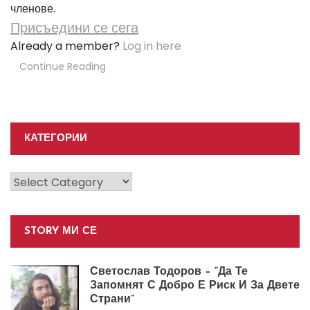
членове.
Присъедини се сега
Already a member?
Log in here
Continue Reading
КАТЕГОРИИ
Категории
STORY МИ СЕ
Светослав Тодоров – “Да Те
Запомнят С Добро Е Риск И За Двете
Страни”