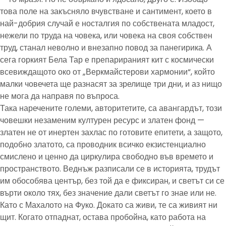
това поле на закъсняло вчувстване и сантимент, което в
най-добрия случай е носталгия по собствената младост,
нежели по труда на човека, или човека на своя собствен
труд, станал неволно и внезапно повод за панегирика. А
сега горкият Бела Тар е препарираният кит с космически
всевиждащото око от „Веркмайстерови хармонии“, който
малки човечета ще разнасят за зрелище три дни, и аз нищо
не мога да направя по въпроса.
Така наречените големи, авторитетите, са авангардът, този
човешки незаменим културен ресурс и златен фонд —
златен не от инертен захлас по готовите епитети, а защото,
подобно златото, са проводник всичко екзистенциално
смислено и ценно да циркулира свободно във времето и
пространството. Веднъж разписали се в историята, трудът
им обособява център, без той да е фиксиран, и светът си се
върти около тях, без значение дали светът го знае или не.
Като с Махалото на Фуко. Докато са живи, те са живият ни
щит. Когато отпаднат, остава пробойна, като работа на