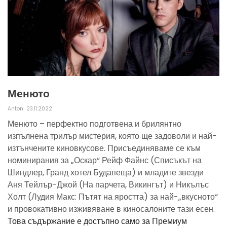
Менюто
Anton
23.11.2022
Менюто – перфектно подготвена и брилянтно
изпълнена трилър мистерия, която ще задоволи и най-
изтънчените киновкусове. Присъединяваме се към
номинирания за „Оскар“ Рейф Файнс (Списъкът на
Шиндлер, Гранд хотел Будапеща) и младите звезди
Аня Тейлър-Джой (На парчета, Викингът) и Никълъс
Холт (Лудия Макс: Пътят на яростта) за най-„вкусното“
и провокативно изживяване в киносалоните тази есен.
Това съдържание е достъпно само за Премиум