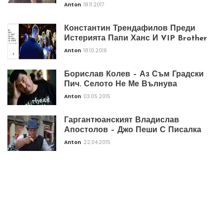
Anton
18.11.2017
Константин Трендафилов Преди
Истерията Папи Ханс И VIP Brother
Anton
18.10.2016
Борислав Колев – Аз Съм Градски
Пич. Селото Не Ме Вълнува
Anton
03.05.2015
Гаргантюанският Владислав
Апостолов – Джо Пеши С Писалка
Anton
22.04.2015