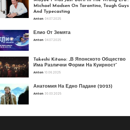
Maybe I Was Just Born In The Wrong Era’:
Michael Madsen On Tarantino, Tough Guys
And Typecasting
Anton
04.07.2025
Елио От Земята
Anton
04.07.2025
Takeshi Kitano: „В Японското Общество
Има Различни Форми На Куирност“
Anton
10.06.2025
Анатомия На Едно Падане (2023)
Anton
30.03.2025