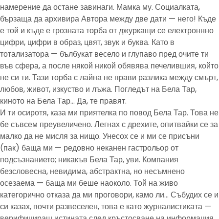
намерение да остане завинаги. Мамка му. Социалката,
бързаща да архивира Автора между две дати — него! Къде
е той и къде е грозната торба от джуркащи се електроннно
цифри, цифри в образ, цвят, звук и буква. Като в
тотализатора — бълбукат весело и глупаво пред очите ти
във сфера, а после някой никой обявява печелившия, който
не си ти. Тази торба с лайна не прави разлика между смърт,
любов, живот, изкуство и лъжа. Погледът на Бела Тар,
киното на Бела Тар… Да, те правят.
И ти осиротя, каза ми приятелка по повод Бела Тар. Това не
бе съвсем преувеличено. Легнах с дрехите, опитвайки се за
малко да не мисля за нищо. Унесох се и ми се присъни
(пак) баща ми — редовно неканен гастрольор от
подсъзнанието; никакъв Бела Тар, уви. Компания
безсловесна, невидима, абстрактна, но несъмнено
осезаема — баща ми беше наоколо. Той на живо
категорично отказа да ми проговори, камо ли… Събудих се и
си казах, почти развеселен, това е като журналистиката —
верифицираш истината след кръстосване на информация