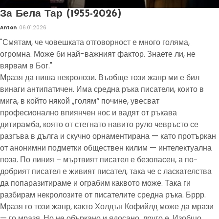
За Бела Тар (1955-2026)
Anton
06.01.2026
"Смятам, че човешката отговорност е много голяма,
огромна. Може би най-важният фактор. Знаете ли, не
вярвам в Бог."
Мразя да пиша некролози. Въобще този жанр ми е бил
винаги антипатичен. Има средна ръка писатели, които в
мига, в който някой „голям“ почине, увесват
професионално впиянчен нос и вадят от ръкава
дитирамба, която от стегнато навито руло чевръсто се
разгъва в дълга и скучно орнаментирана — като протъркан
от анонимни подметки обществен килим — интелектуална
поза. По линия – мъртвият писател е безопасен, а по-
добрият писател е живият писател, така че с ласкателства
да попаразитираме и ограбим каквото може. Така ги
разбирам некролозите от писателите средна ръка. Бррр.
Мразя го този жанр, както Холдън Кофийлд може да мрази
— го мразя. Но не объркано и ядосано, друго е. Изобщо