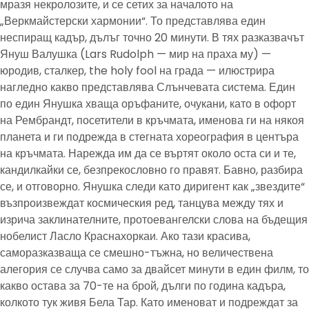
мразя некролозите, и се сетих за началото на
„Веркмайстерски хармонии“. То представлява един
неспиращ кадър, дълъг точно 20 минути. В тях разказвачът
Януш Валушка (Lars Rudolph — мир на праха му) —
юродив, сталкер, the holy fool на града — илюстрира
нагледно какво представлява Слънчевата система. Един
по един Янушка хваща оръфаните, очукани, като в офорт
на Рембрандт, посетители в кръчмата, именова ги на някоя
планета и ги подрежда в стегната хореография в центъра
на кръчмата. Нарежда им да се въртят около оста си и те,
кандилкайки се, безпрекословно го правят. Бавно, разбира
се, и отговорно. Янушка следи като диригент как „звездите“
възпроизвеждат космическия ред, танцува между тях и
изрича заклинателните, протоевангелски слова на бъдещия
нобелист Ласло Краснахоркаи. Ако тази красива,
саморазказваща се смешно-тъжна, но величествена
алегория се случва само за двайсет минути в един филм, то
какво остава за 70-те на брой, дълги по година кадъра,
колкото тук живя Бела Тар. Като именоват и подреждат за