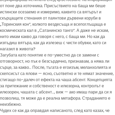
от поне два източника. Присъствието на баща ми беше
истински осезаемо и измеримо, каквито са вятърът и
скърцащите стенания от паянтови дървени коруби в
„Торинския кон“, колкото вездесъща и всепоглъщаща е
космическата кал в „Сатанинско танго“. А даже не искам,
нито имам какво да говоря с него, с баща ми. Но как да
изпъдиш вятъра, как да излезеш с чисти обувки, като си
нагазил в живота?
Загубата като понятие е по-уместно да се замени с
отговорност, но пък е безсърдечно, признавам, а няма ли
сърце, за какво… После, тъгата е егоизъм, меланхолията и
скепсисът са ялови — ясно, съответно и те нямат значение,
стигащо по-далеч от ефекта на чаша абсент. Концепцията
за притежание и собственост е илюзорна, контролът е
илюзорен, чашата с абсент…, виж — ако имаш пари да си я
позволиш, тя може да е реална метафора. Страданието е
неизбежно.
Чудех се как да оправдая написаното, след като казах, че