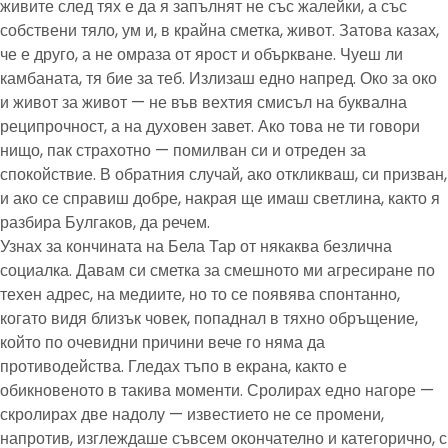
живите след тях е да я запълнят не със жалейки, а със
собствени тяло, ум и, в крайна сметка, живот. Затова казах,
че е друго, а не омраза от ярост и объркване. Чуеш ли
камбаната, тя бие за теб. Излизаш едно напред. Око за око
и живот за живот — не във вехтия смисъл на буквална
реципрочност, а на духовен завет. Ако това не ти говори
нищо, пак страхотно — помилван си и отреден за
спокойствие. В обратния случай, ако откликваш, си призван,
и ако се справиш добре, накрая ще имаш светлина, както я
разбира Булгаков, да речем.
Узнах за кончината на Бела Тар от някаква безлична
социалка. Давам си сметка за смешното ми агресиране по
техен адрес, на медиите, но то се появява спонтанно,
когато видя близък човек, попаднал в тяхно обръщение,
който по очевидни причини вече го няма да
противодейства. Гледах тъпо в екрана, както е
обикновеното в такива моменти. Сролирах едно нагоре —
скролирах две надолу — известието не се промени,
напротив, изглеждаше съвсем окончателно и категорично, с