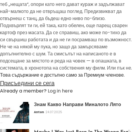
теб „нещата“, опори като него дават кураж и задължават
най-малкото да не отвръщаш поглед. Предизвикват да
отвърнеш с танц, да бъдеш едно ниво по-близо.
Подхвърлят ти ги, ей така, като обелен, още парещ сварен
картоф през масата. Да се справиш, ако може по-тихо да
си свършиш работата и да не ги посрамваш по възможност.
Не че на някой му пука, но защо да замърсяваме
допълнително с шум. Та смисълът на написаното е в
подсещане за мястото и реда на човек — в опашката, в
системата, в хронотопа на собствения му филм. Или пък не.
Това съдържание е достъпно само за Премиум членове.
Присъедини се сега
Already a member?
Log in here
Знам Какво Направи Миналото Лято
Anton
24.07.2025