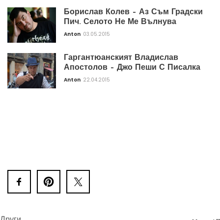
Борислав Колев – Аз Съм Градски
Пич. Селото Не Ме Вълнува
Anton
03.05.2015
Гаргантюанският Владислав
Апостолов – Джо Пеши С Писалка
Anton
22.04.2015
Други