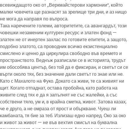
всевиждащото око от „Веркмайстерови хармонии“, който
малки човечета ще разнасят за зрелище три дни, и аз нищо
не мога да направя по въпроса.
Така наречените големи, авторитетите, са авангардът, този
човешки незаменим културен ресурс и златен фонд —
златен не от инертен захлас по готовите епитети, а защото,
подобно златото, са проводник всичко екзистенциално
смислено и ценно да циркулира свободно във времето и
пространството. Веднъж разписали се в историята, трудът
им обособява център, без той да е фиксиран, и светът си се
върти около тях, без значение дали светът го знае или не.
Като с Махалото на Фуко. Докато са живи, те са живият ни
щит. Когато отпаднат, остава пробойна, като работа на
живите след тях е да я запълнят не със жалейки, а със
собствени тяло, ум и, в крайна сметка, живот. Затова казах,
че е друго, а не омраза от ярост и объркване. Чуеш ли
камбаната, тя бие за теб. Излизаш едно напред. Око за око
и живот за живот — не във вехтия смисъл на буквална