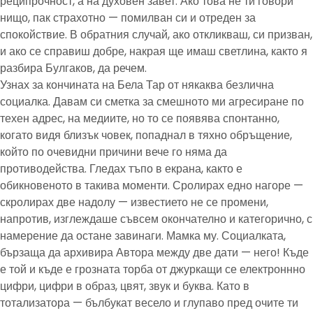
реципрочност, а на духовен завет. Ако това не ти говори
нищо, пак страхотно — помилван си и отреден за
спокойствие. В обратния случай, ако откликваш, си призван,
и ако се справиш добре, накрая ще имаш светлина, както я
разбира Булгаков, да речем.
Узнах за кончината на Бела Тар от някаква безлична
социалка. Давам си сметка за смешното ми агресиране по
техен адрес, на медиите, но то се появява спонтанно,
когато видя близък човек, попаднал в тяхно обръщение,
който по очевидни причини вече го няма да
противодейства. Гледах тъпо в екрана, както е
обикновеното в такива моменти. Сролирах едно нагоре —
скролирах две надолу — известието не се промени,
напротив, изглеждаше съвсем окончателно и категорично, с
намерение да остане завинаги. Мамка му. Социалката,
бързаща да архивира Автора между две дати — него! Къде
е той и къде е грозната торба от джуркащи се електроннно
цифри, цифри в образ, цвят, звук и буква. Като в
тотализатора — бълбукат весело и глупаво пред очите ти