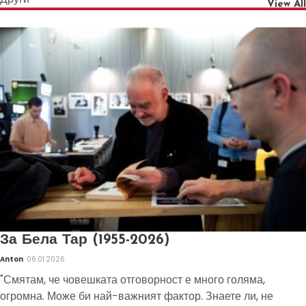
View All
За Бела Тар (1955-2026)
Anton
06.01.2026
"Смятам, че човешката отговорност е много голяма,
огромна. Може би най-важният фактор. Знаете ли, не