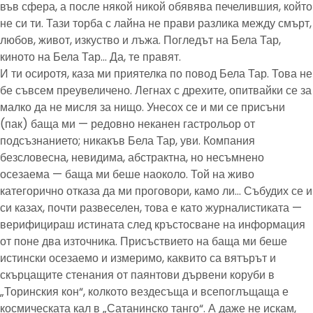
във сфера, а после някой никой обявява печелившия, който
не си ти. Тази торба с лайна не прави разлика между смърт,
любов, живот, изкуство и лъжа. Погледът на Бела Тар,
киното на Бела Тар… Да, те правят.
И ти осиротя, каза ми приятелка по повод Бела Тар. Това не
бе съвсем преувеличено. Легнах с дрехите, опитвайки се за
малко да не мисля за нищо. Унесох се и ми се присъни
(пак) баща ми — редовно неканен гастрольор от
подсъзнанието; никакъв Бела Тар, уви. Компания
безсловесна, невидима, абстрактна, но несъмнено
осезаема — баща ми беше наоколо. Той на живо
категорично отказа да ми проговори, камо ли… Събудих се и
си казах, почти развеселен, това е като журналистиката —
верифицираш истината след кръстосване на информация
от поне два източника. Присъствието на баща ми беше
истински осезаемо и измеримо, каквито са вятърът и
скърцащите стенания от паянтови дървени коруби в
„Торинския кон“, колкото вездесъща и всепоглъщаща е
космическата кал в „Сатанинско танго“. А даже не искам,