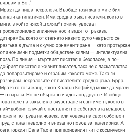
вярвам в Бог."
Мразя да пиша некролози. Въобще този жанр ми е бил
винаги антипатичен. Има средна ръка писатели, които в
мига, в който някой „голям“ почине, увесват
професионално впиянчен нос и вадят от ръкава
дитирамба, която от стегнато навито руло чевръсто се
разгъва в дълга и скучно орнаментирана — като протъркан
от анонимни подметки обществен килим — интелектуална
поза. По линия – мъртвият писател е безопасен, а по-
добрият писател е живият писател, така че с ласкателства
да попаразитираме и ограбим каквото може. Така ги
разбирам некролозите от писателите средна ръка. Бррр.
Мразя го този жанр, както Холдън Кофийлд може да мрази
— го мразя. Но не объркано и ядосано, друго е. Изобщо
това поле на закъсняло вчувстване и сантимент, което в
най-добрия случай е носталгия по собствената младост,
нежели по труда на човека, или човека на своя собствен
труд, станал неволно и внезапно повод за панегирика. А
сега горкият Бела Тар е препарираният кит с космически