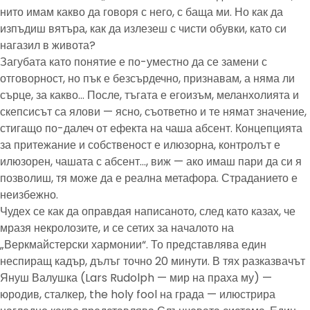
нито имам какво да говоря с него, с баща ми. Но как да
изпъдиш вятъра, как да излезеш с чисти обувки, като си
нагазил в живота?
Загубата като понятие е по-уместно да се замени с
отговорност, но пък е безсърдечно, признавам, а няма ли
сърце, за какво… После, тъгата е егоизъм, меланхолията и
скепсисът са ялови — ясно, съответно и те нямат значение,
стигащо по-далеч от ефекта на чаша абсент. Концепцията
за притежание и собственост е илюзорна, контролът е
илюзорен, чашата с абсент…, виж — ако имаш пари да си я
позволиш, тя може да е реална метафора. Страданието е
неизбежно.
Чудех се как да оправдая написаното, след като казах, че
мразя некролозите, и се сетих за началото на
„Веркмайстерски хармонии“. То представлява един
неспиращ кадър, дълъг точно 20 минути. В тях разказвачът
Януш Валушка (Lars Rudolph — мир на праха му) —
юродив, сталкер, the holy fool на града — илюстрира