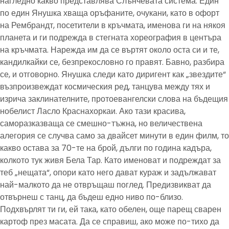
нагледно какво представлява Слънчевата система. Един
по един Янушка хваща оръфаните, очукани, като в офорт
на Рембрандт, посетители в кръчмата, именова ги на някоя
планета и ги подрежда в стегната хореография в центъра
на кръчмата. Нарежда им да се въртят около оста си и те,
кандилкайки се, безпрекословно го правят. Бавно, разбира
се, и отговорно. Янушка следи като диригент как „звездите“
възпроизвеждат космическия ред, танцува между тях и
изрича заклинателните, протоевангелски слова на бъдещия
нобелист Ласло Краснахоркаи. Ако тази красива,
саморазказваща се смешно-тъжна, но величествена
алегория се случва само за двайсет минути в един филм, то
какво остава за 70-те на брой, дълги по година кадъра,
колкото тук живя Бела Тар. Като именоват и подреждат за
теб „нещата“, опори като него дават кураж и задължават
най-малкото да не отвръщаш поглед. Предизвикват да
отвърнеш с танц, да бъдеш едно ниво по-близо.
Подхвърлят ти ги, ей така, като обелен, още парещ сварен
картоф през масата. Да се справиш, ако може по-тихо да