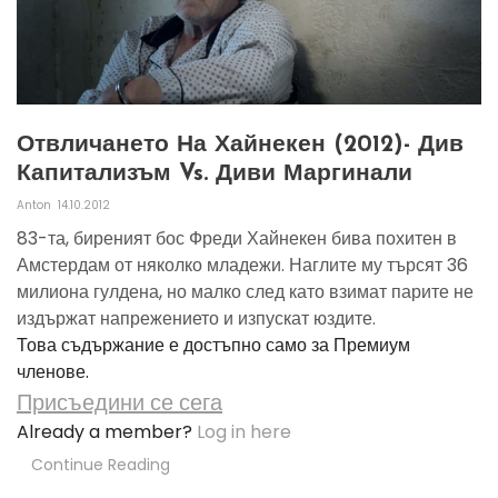
Отвличането На Хайнекен (2012)- Див
Капитализъм Vs. Диви Маргинали
Anton
14.10.2012
83-та, биреният бос Фреди Хайнекен бива похитен в
Амстердам от няколко младежи. Наглите му търсят 36
милиона гулдена, но малко след като взимат парите не
издържат напрежението и изпускат юздите.
Това съдържание е достъпно само за Премиум
членове.
Присъедини се сега
Already a member?
Log in here
Continue Reading