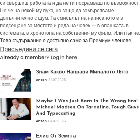
си свършиш работата и да не ги посрамваш по възможност.
Не че на някой му пука, но защо да замърсяваме
допълнително с шум. Та смисълът на написаното е в
подсещане за мястото и реда на човек — в опашката, в
системата, в хронотопа на собствения му филм. Или пък не.
Това съдържание е достъпно само за Премиум членове.
Присъедини се сега
Already a member?
Log in here
Знам Какво Направи Миналото Лято
Anton
24.07.2025
Maybe I Was Just Born In The Wrong Era’:
Michael Madsen On Tarantino, Tough Guys
And Typecasting
Anton
04.07.2025
Елио От Земята