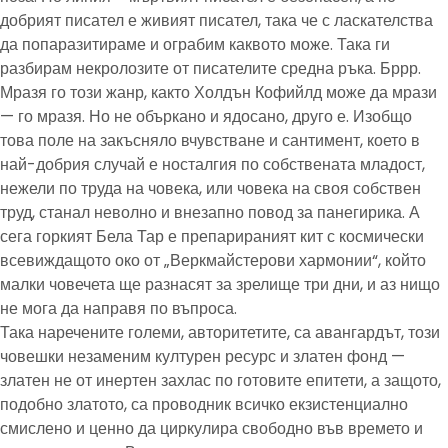
добрият писател е живият писател, така че с ласкателства
да попаразитираме и ограбим каквото може. Така ги
разбирам некролозите от писателите средна ръка. Бррр.
Мразя го този жанр, както Холдън Кофийлд може да мрази
— го мразя. Но не объркано и ядосано, друго е. Изобщо
това поле на закъсняло вчувстване и сантимент, което в
най-добрия случай е носталгия по собствената младост,
нежели по труда на човека, или човека на своя собствен
труд, станал неволно и внезапно повод за панегирика. А
сега горкият Бела Тар е препарираният кит с космически
всевиждащото око от „Веркмайстерови хармонии“, който
малки човечета ще разнасят за зрелище три дни, и аз нищо
не мога да направя по въпроса.
Така наречените големи, авторитетите, са авангардът, този
човешки незаменим културен ресурс и златен фонд —
златен не от инертен захлас по готовите епитети, а защото,
подобно златото, са проводник всичко екзистенциално
смислено и ценно да циркулира свободно във времето и