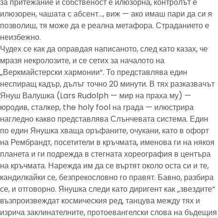
за притежание и собственост е илюзорна, контролът е
илюзорен, чашата с абсент…, виж — ако имаш пари да си я
позволиш, тя може да е реална метафора. Страданието е
неизбежно.
Чудех се как да оправдая написаното, след като казах, че
мразя некролозите, и се сетих за началото на
„Веркмайстерски хармонии“. То представлява един
неспиращ кадър, дълъг точно 20 минути. В тях разказвачът
Януш Валушка (Lars Rudolph — мир на праха му) —
юродив, сталкер, the holy fool на града — илюстрира
нагледно какво представлява Слънчевата система. Един
по един Янушка хваща оръфаните, очукани, като в офорт
на Рембрандт, посетители в кръчмата, именова ги на някоя
планета и ги подрежда в стегната хореография в центъра
на кръчмата. Нарежда им да се въртят около оста си и те,
кандилкайки се, безпрекословно го правят. Бавно, разбира
се, и отговорно. Янушка следи като диригент как „звездите“
възпроизвеждат космическия ред, танцува между тях и
изрича заклинателните, протоевангелски слова на бъдещия