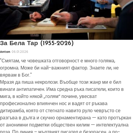
За Бела Тар (1955-2026)
Anton
06.01.2026
"Смятам, че човешката отговорност е много голяма,
огромна. Може би най-важният фактор. Знаете ли, не
вярвам в Бог."
Мразя да пиша некролози. Въобще този жанр ми е бил
винаги антипатичен. Има средна ръка писатели, които в
мига, в който някой „голям“ почине, увесват
професионално впиянчен нос и вадят от ръкава
дитирамба, която от стегнато навито руло чевръсто се
разгъва в дълга и скучно орнаментирана — като протъркан
от анонимни подметки обществен килим — интелектуална
поза. По линия – мъртвият писател е безопасен, а по-