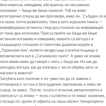
безсловесна, невидима, абстрактна, но несъмнено
осезаема — баща ми беше наоколо. Той на живо
категорично отказа да ми проговори, камо ли… Събудих се и
си казах, почти развеселен, това е като журналистиката —
верифицираш истината след кръстосване на информация
от поне два източника. Присъствието на баща ми беше
истински осезаемо и измеримо, каквито са вятърът и
скърцащите стенания от паянтови дървени коруби в
„Торинския кон“, колкото вездесъща и всепоглъщаща е
космическата кал в „Сатанинско танго“. А даже не искам,
нито имам какво да говоря с него, с баща ми. Но как да
изпъдиш вятъра, как да излезеш с чисти обувки, като си
нагазил в живота?
Загубата като понятие е по-уместно да се замени с
отговорност, но пък е безсърдечно, признавам, а няма ли
сърце, за какво… После, тъгата е егоизъм, меланхолията и
скепсисът са ялови — ясно, съответно и те нямат значение,
стигащо по-далеч от ефекта на чаша абсент. Концепцията