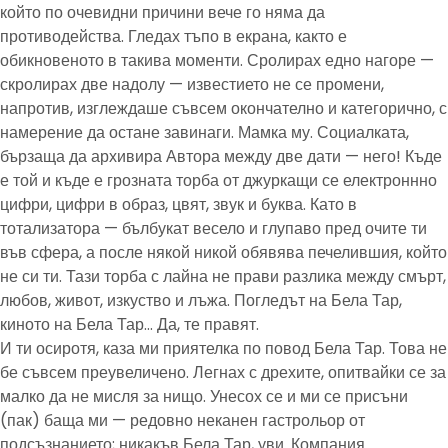
който по очевидни причини вече го няма да
противодейства. Гледах тъпо в екрана, както е
обикновеното в такива моменти. Сролирах едно нагоре —
скролирах две надолу — известието не се промени,
напротив, изглеждаше съвсем окончателно и категорично, с
намерение да остане завинаги. Мамка му. Социалката,
бързаща да архивира Автора между две дати — него! Къде
е той и къде е грозната торба от джуркащи се електроннно
цифри, цифри в образ, цвят, звук и буква. Като в
тотализатора — бълбукат весело и глупаво пред очите ти
във сфера, а после някой никой обявява печелившия, който
не си ти. Тази торба с лайна не прави разлика между смърт,
любов, живот, изкуство и лъжа. Погледът на Бела Тар,
киното на Бела Тар… Да, те правят.
И ти осиротя, каза ми приятелка по повод Бела Тар. Това не
бе съвсем преувеличено. Легнах с дрехите, опитвайки се за
малко да не мисля за нищо. Унесох се и ми се присъни
(пак) баща ми — редовно неканен гастрольор от
подсъзнанието; никакъв Бела Тар, уви. Компания