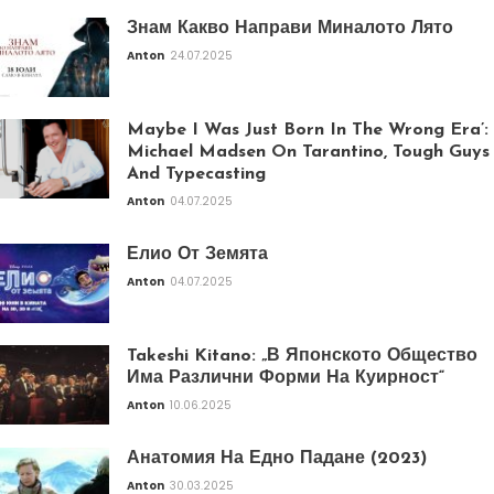
Знам Какво Направи Миналото Лято
Anton
24.07.2025
Maybe I Was Just Born In The Wrong Era’:
Michael Madsen On Tarantino, Tough Guys
And Typecasting
Anton
04.07.2025
Елио От Земята
Anton
04.07.2025
Takeshi Kitano: „В Японското Общество
Има Различни Форми На Куирност“
Anton
10.06.2025
Анатомия На Едно Падане (2023)
Anton
30.03.2025