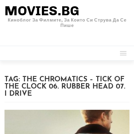
MOVIES.BG
Киноблог За Филмите, За Които Си Струва Да Се
Пише
Togg
navi
TAG:
THE CHROMATICS – TICK OF
THE CLOCK 06. RUBBER HEAD 07.
I DRIVE