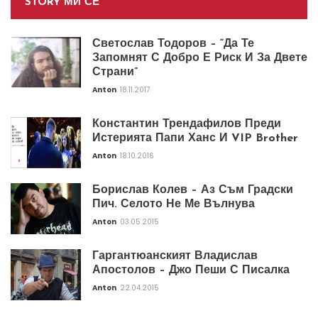
STORY МИ СЕ
Светослав Тодоров – “Да Те
Запомнят С Добро Е Риск И За Двете
Страни”
Anton
18.11.2017
Константин Трендафилов Преди
Истерията Папи Ханс И VIP Brother
Anton
18.10.2016
Борислав Колев – Аз Съм Градски
Пич. Селото Не Ме Вълнува
Anton
03.05.2015
Гаргантюанският Владислав
Апостолов – Джо Пеши С Писалка
Anton
22.04.2015