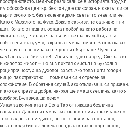
пространството. Веднъж разписали се в историята, трудът
им обособява център, без той да е фиксиран, и светът си се
върти около тях, без значение дали светът го знае или не.
Като с Махалото на Фуко. Докато са живи, те са живият ни
щит. Когато отпаднат, остава пробойна, като работа на
живите след тях е да я запълнят не със жалейки, а със
собствени тяло, ум и, в крайна сметка, живот. Затова казах,
че е друго, а не омраза от ярост и объркване. Чуеш ли
камбаната, тя бие за теб. Излизаш едно напред. Око за око
и живот за живот — не във вехтия смисъл на буквална
реципрочност, а на духовен завет. Ако това не ти говори
нищо, пак страхотно — помилван си и отреден за
спокойствие. В обратния случай, ако откликваш, си призван,
и ако се справиш добре, накрая ще имаш светлина, както я
разбира Булгаков, да речем.
Узнах за кончината на Бела Тар от някаква безлична
социалка. Давам си сметка за смешното ми агресиране по
техен адрес, на медиите, но то се появява спонтанно,
когато видя близък човек, попаднал в тяхно обръщение,