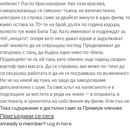
нобелист Ласло Краснахоркаи. Ако тази красива,
саморазказваща се смешно-тъжна, но величествена
алегория се случва само за двайсет минути в един филм, то
какво остава за 70-те на брой, дълги по година кадъра,
колкото тук живя Бела Тар. Като именоват и подреждат за
теб „нещата“, опори като него дават кураж и задължават
най-малкото да не отвръщаш поглед. Предизвикват да
отвърнеш с танц, да бъдеш едно ниво по-близо.
Подхвърлят ти ги, ей така, като обелен, още парещ сварен
картоф през масата. Да се справиш, ако може по-тихо да
си свършиш работата и да не ги посрамваш по възможност.
Не че на някой му пука, но защо да замърсяваме
допълнително с шум. Та смисълът на написаното е в
подсещане за мястото и реда на човек — в опашката, в
системата, в хронотопа на собствения му филм. Или пък не.
Това съдържание е достъпно само за Премиум членове.
Присъедини се сега
Already a member?
Log in here