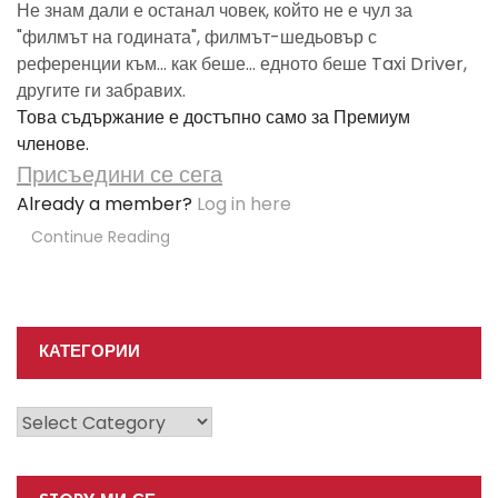
Не знам дали е останал човек, който не е чул за
"филмът на годината", филмът-шедьовър с
референции към... как беше... едното беше Taxi Driver,
другите ги забравих.
Това съдържание е достъпно само за Премиум
членове.
Присъедини се сега
Already a member?
Log in here
Continue Reading
КАТЕГОРИИ
Категории