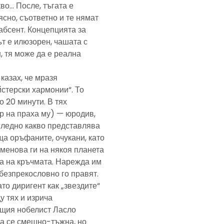
кво… После, тъгата е
ясно, съответно и те нямат
абсент. Концепцията за
т е илюзорен, чашата с
, тя може да е реална
казах, че мразя
йстерски хармонии“. То
 20 минути. В тях
р на праха му) — юродив,
агледно какво представлява
а оръфаните, очукани, като
именова ги на някоя планета
ра на кръчмата. Нарежда им
, безпрекословно го правят.
ато диригент как „звездите“
у тях и изрича
ещия нобелист Ласло
ща се смешно-тъжна, но