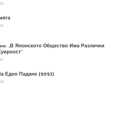
025
мята
025
tano: „В Японското Общество Има Различни
уирност“
25
а Едно Падане (2023)
025