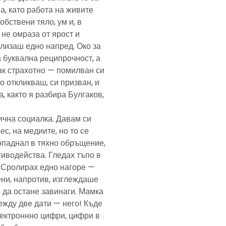
а, като работа на живите
обствени тяло, ум и, в
а не омраза от ярост и
злизаш едно напред. Око за
а буквална реципрочност, а
пак страхотно — помилван си
о откликваш, си призван, и
, както я разбира Булгаков,
лична социалка. Давам си
с, на медиите, но то се
попаднал в тяхно обръщение,
тиводейства. Гледах тъпо в
. Сролирах едно нагоре —
ени, напротив, изглеждаше
 да остане завинаги. Мамка
ежду две дати — него! Къде
електроннно цифри, цифри в