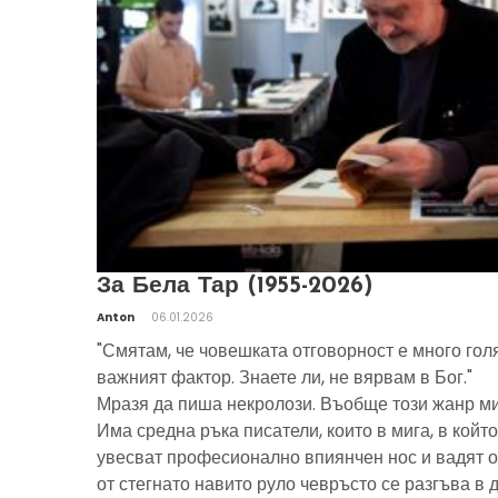
За Бела Тар (1955-2026)
Anton
06.01.2026
"Смятам, че човешката отговорност е много гол
важният фактор. Знаете ли, не вярвам в Бог."
Мразя да пиша некролози. Въобще този жанр ми
Има средна ръка писатели, които в мига, в който
увесват професионално впиянчен нос и вадят о
от стегнато навито руло чевръсто се разгъва в 