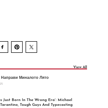
View All
 Направи Миналото Лято
025
 Just Born In The Wrong Era’: Michael
arantino, Tough Guys And Typecasting