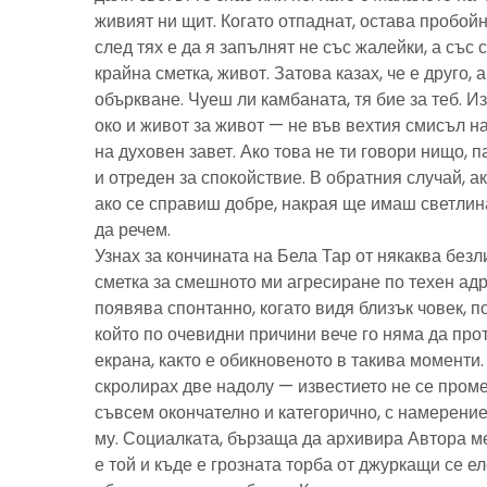
живият ни щит. Когато отпаднат, остава пробойн
след тях е да я запълнят не със жалейки, а със с
крайна сметка, живот. Затова казах, че е друго, 
объркване. Чуеш ли камбаната, тя бие за теб. И
око и живот за живот — не във вехтия смисъл н
на духовен завет. Ако това не ти говори нищо, 
и отреден за спокойствие. В обратния случай, ак
ако се справиш добре, накрая ще имаш светлина
да речем.
Узнах за кончината на Бела Тар от някаква без
сметка за смешното ми агресиране по техен адре
появява спонтанно, когато видя близък човек, 
който по очевидни причини вече го няма да про
екрана, както е обикновеното в такива моменти
скролирах две надолу — известието не се пром
съвсем окончателно и категорично, с намерение
му. Социалката, бързаща да архивира Автора м
е той и къде е грозната торба от джуркащи се 