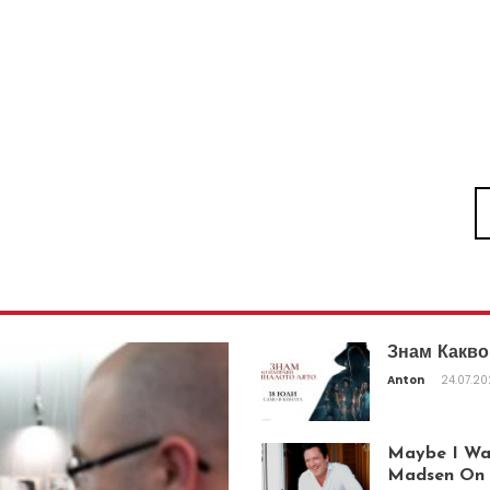
Знам Какво
Anton
24.07.2
Maybe I Was
Madsen On T