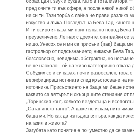
образ, цвят, звук и буква. Като в тотализатора 
пред очите ти във сфера, а после някой никой 
не си ти. Тази торба с лайна не прави разлика м
изкуство и лъжа. Погледът на Бела Тар, киното н
И ти осиротя, каза ми приятелка по повод Бела 
преувеличено. Легнах с дрехите, опитвайки се з
нищо. Унесох се и ми се присъни (пак) баща м
гастрольор от подсъзнанието; никакъв Бела Тар
безсловесна, невидима, абстрактна, но несъмн
беше наоколо. Той на живо категорично отказа 
Събудих се и си казах, почти развеселен, това 
верифицираш истината след кръстосване на ин
източника. Присъствието на баща ми беше исти
каквито са вятърът и скърцащите стенания от п
„Торинския кон“, колкото вездесъща и всепоглъ
„Сатанинско танго“. А даже не искам, нито имам 
баща ми. Но как да изпъдиш вятъра, как да излез
нагазил в живота?
Загубата като понятие е по-уместно да се замен