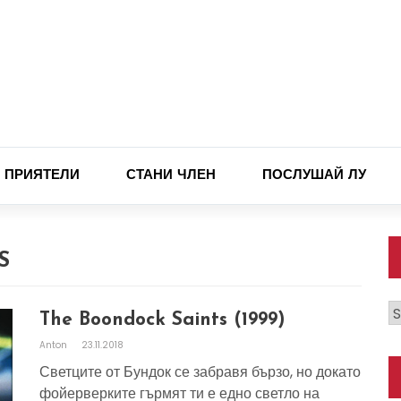
ПРИЯТЕЛИ
СТАНИ ЧЛЕН
ПОСЛУШАЙ ЛУ
S
К
The Boondock Saints (1999)
Anton
23.11.2018
Светците от Бундок се забравя бързо, но докато
фойерверките гърмят ти е едно светло на