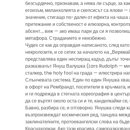
безсърдечно, признавам, а няма ли сърце, за ка
егоизъм, меланхолията и скепсисът са ялови — 
значение, стигащо по-далеч от ефекта на чаша 
притежание и собственост е илюзорна, контролъ
абсент…, виж — ако имаш пари да си я позволиш
метафора. Страданието е неизбежно.
Чудех се как да оправдая написаното, след като 
некролозите, и се сетих за началото на „Веркма
представлява един неспиращ кадър, дълъг точно
разказвачът Януш Валушка (Lars Rudolph — ми
сталкер, the holy fool на града — илюстрира н
Слънчевата система. Един по един Янушка хващ
в офорт на Рембрандт, посетители в кръчмата, 
и ги подрежда в стегната хореография в центъ
да се въртят около оста си и те, кандилкайки се
Бавно, разбира се, и отговорно. Янушка следи к
възпроизвеждат космическия ред, танцува межд
заклинателните, протоевангелски слова на бъд
Краснахоркаи. Ако тази красива, саморазказва