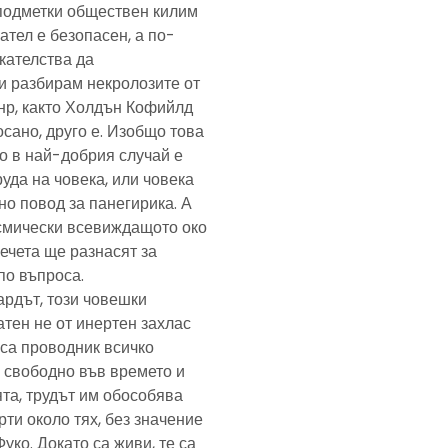
подметки обществен килим
ател е безопасен, а по-
скателства да
и разбирам некролозите от
анр, както Холдън Кофийлд
сано, друго е. Изобщо това
то в най-добрия случай е
уда на човека, или човека
но повод за панегирика. А
осмически всевиждащото око
ечета ще разнасят за
по въпроса.
ардът, този човешки
тен не от инертен захлас
, са проводник всичко
 свободно във времето и
та, трудът им обособява
рти около тях, без значение
Фуко. Докато са живи, те са