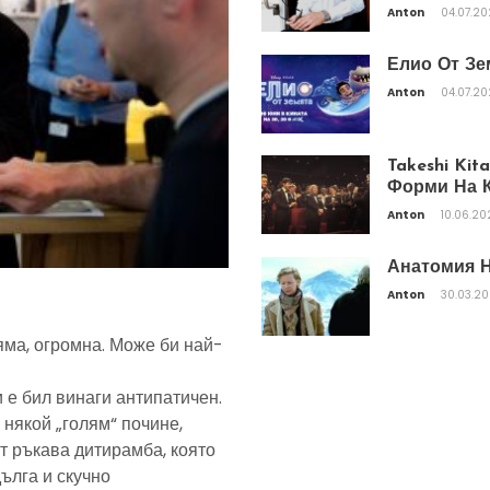
Anton
04.07.2
Елио От Зе
Anton
04.07.2
Takeshi Ki
Форми На К
Anton
10.06.20
Анатомия Н
Anton
30.03.2
яма, огромна. Може би най-
 е бил винаги антипатичен.
 някой „голям“ почине,
т ръкава дитирамба, която
дълга и скучно