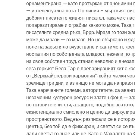
орнаментирана — като протъркан от анонимни 
— интелектуална поза. По линия – мъртвият пис
добрият писател е живият писател, така че с ла
попаразитираме и ограбим каквото може. Така г
писателите средна ръка. Бррр. Мразя го този ж
може да мрази — го мразя. Но не объркано и ядо
поле на закъсняло вчувстване и сантимент, кое
носталгия по собствената младост, нежели по тр
на своя собствен труд, станал неволно и внезап
сега горкият Бела Тар е препарираният кит с к
от „Веркмайстерови хармонии“, който малки чов
зрелище три дни, и аз нищо не мога да направя 
Така наречените големи, авторитетите, са аванг
незаменим културен ресурс и златен фонд — зла
по готовите епитети, а защото, подобно златото
екзистенциално смислено и ценно да циркулира
пространството. Веднъж разписали се в история
център, без той да е фиксиран, и светът си се въ
дали светът го знае или не. Като с Махалото на 