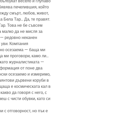
— бълбукат весело и глупаво
обявява печелившия, който
ежду смърт, любов, живот,
а Бела Тар… Да, те правят.
Тар. Това не бе съвсем
а малко да не мисля за
и — редовно неканен
, уви. Компания
ено осезаема — баща ми
да ми проговори, камо ли…
е като журналистиката —
формация от поне два
нски осезаемо и измеримо,
аянтови дървени коруби в
щаща е космическата кал в
какво да говоря с него, с
еш с чисти обувки, като си
и с отговорност, но пък е