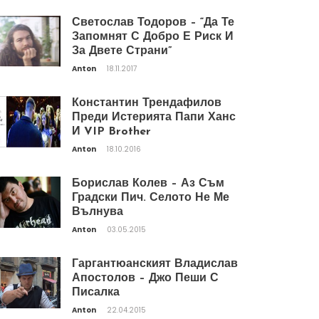
Светослав Тодоров – “Да Те
Запомнят С Добро Е Риск И
За Двете Страни”
Anton
18.11.2017
Константин Трендафилов
Преди Истерията Папи Ханс
И VIP Brother
Anton
18.10.2016
Борислав Колев – Аз Съм
Градски Пич. Селото Не Ме
Вълнува
Anton
03.05.2015
Гаргантюанският Владислав
Апостолов – Джо Пеши С
Писалка
Anton
22.04.2015