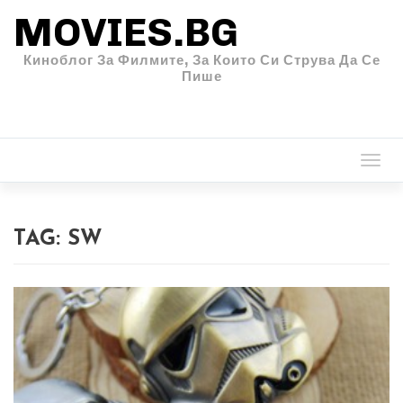
MOVIES.BG
Киноблог За Филмите, За Които Си Струва Да Се
Пише
Togg
navi
TAG:
SW