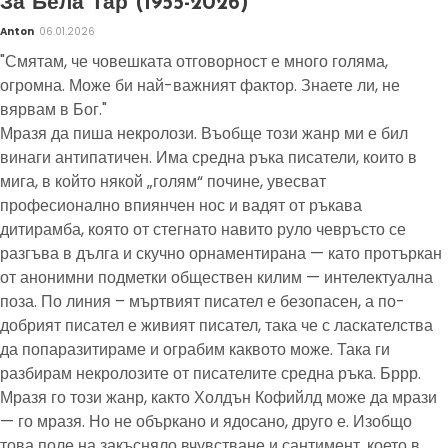
За Бела Тар (1955-2026)
Anton
06.01.2026
"Смятам, че човешката отговорност е много голяма,
огромна. Може би най-важният фактор. Знаете ли, не
вярвам в Бог."
Мразя да пиша некролози. Въобще този жанр ми е бил
винаги антипатичен. Има средна ръка писатели, които в
мига, в който някой „голям“ почине, увесват
професионално впиянчен нос и вадят от ръкава
дитирамба, която от стегнато навито руло чевръсто се
разгъва в дълга и скучно орнаментирана — като протъркан
от анонимни подметки обществен килим — интелектуална
поза. По линия – мъртвият писател е безопасен, а по-
добрият писател е живият писател, така че с ласкателства
да попаразитираме и ограбим каквото може. Така ги
разбирам некролозите от писателите средна ръка. Бррр.
Мразя го този жанр, както Холдън Кофийлд може да мрази
— го мразя. Но не объркано и ядосано, друго е. Изобщо
това поле на закъсняло вчувстване и сантимент, което в