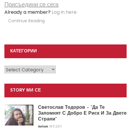
Присъедини се сега
Already a member?
Log in here
Continue Reading
КАТЕГОРИИ
Категории
STORY МИ СЕ
Светослав Тодоров – “Да Те
Запомнят С Добро Е Риск И За Двете
Страни”
Anton
18.11.2017