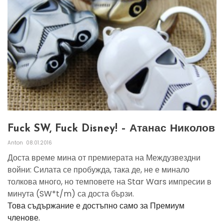
Fuck SW, Fuck Disney! – Атанас Николов
Anton
08.01.2016
Доста време мина от премиерата на Междузвездни
войни: Силата се пробужда, така де, не е минало
толкова много, но темповете на Star Wars импресии в
минута (SW*t/m) са доста бързи.
Това съдържание е достъпно само за Премиум
членове.