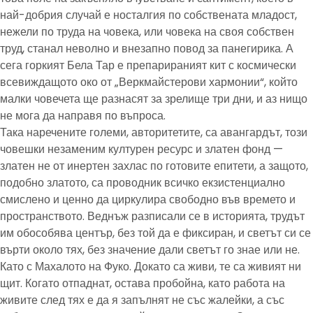
най-добрия случай е носталгия по собствената младост,
нежели по труда на човека, или човека на своя собствен
труд, станал неволно и внезапно повод за панегирика. А
сега горкият Бела Тар е препарираният кит с космически
всевиждащото око от „Веркмайстерови хармонии“, който
малки човечета ще разнасят за зрелище три дни, и аз нищо
не мога да направя по въпроса.
Така наречените големи, авторитетите, са авангардът, този
човешки незаменим културен ресурс и златен фонд —
златен не от инертен захлас по готовите епитети, а защото,
подобно златото, са проводник всичко екзистенциално
смислено и ценно да циркулира свободно във времето и
пространството. Веднъж разписали се в историята, трудът
им обособява център, без той да е фиксиран, и светът си се
върти около тях, без значение дали светът го знае или не.
Като с Махалото на Фуко. Докато са живи, те са живият ни
щит. Когато отпаднат, остава пробойна, като работа на
живите след тях е да я запълнят не със жалейки, а със