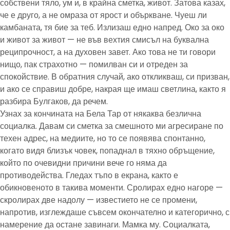
собствени тяло, ум и, в крайна сметка, живот. Затова казах,
че е друго, а не омраза от ярост и объркване. Чуеш ли
камбаната, тя бие за теб. Излизаш едно напред. Око за око
и живот за живот — не във вехтия смисъл на буквална
реципрочност, а на духовен завет. Ако това не ти говори
нищо, пак страхотно — помилван си и отреден за
спокойствие. В обратния случай, ако откликваш, си призван,
и ако се справиш добре, накрая ще имаш светлина, както я
разбира Булгаков, да речем.
Узнах за кончината на Бела Тар от някаква безлична
социалка. Давам си сметка за смешното ми агресиране по
техен адрес, на медиите, но то се появява спонтанно,
когато видя близък човек, попаднал в тяхно обръщение,
който по очевидни причини вече го няма да
противодейства. Гледах тъпо в екрана, както е
обикновеното в такива моменти. Сролирах едно нагоре —
скролирах две надолу — известието не се промени,
напротив, изглеждаше съвсем окончателно и категорично, с
намерение да остане завинаги. Мамка му. Социалката,