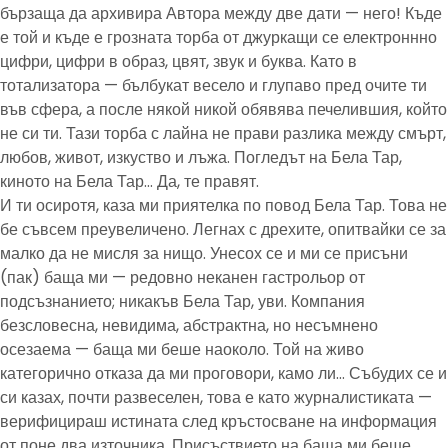
бързаща да архивира Автора между две дати — него! Къде
е той и къде е грозната торба от джуркащи се електроннно
цифри, цифри в образ, цвят, звук и буква. Като в
тотализатора — бълбукат весело и глупаво пред очите ти
във сфера, а после някой никой обявява печелившия, който
не си ти. Тази торба с лайна не прави разлика между смърт,
любов, живот, изкуство и лъжа. Погледът на Бела Тар,
киното на Бела Тар… Да, те правят.
И ти осиротя, каза ми приятелка по повод Бела Тар. Това не
бе съвсем преувеличено. Легнах с дрехите, опитвайки се за
малко да не мисля за нищо. Унесох се и ми се присъни
(пак) баща ми — редовно неканен гастрольор от
подсъзнанието; никакъв Бела Тар, уви. Компания
безсловесна, невидима, абстрактна, но несъмнено
осезаема — баща ми беше наоколо. Той на живо
категорично отказа да ми проговори, камо ли… Събудих се и
си казах, почти развеселен, това е като журналистиката —
верифицираш истината след кръстосване на информация
от поне два източника. Присъствието на баща ми беше