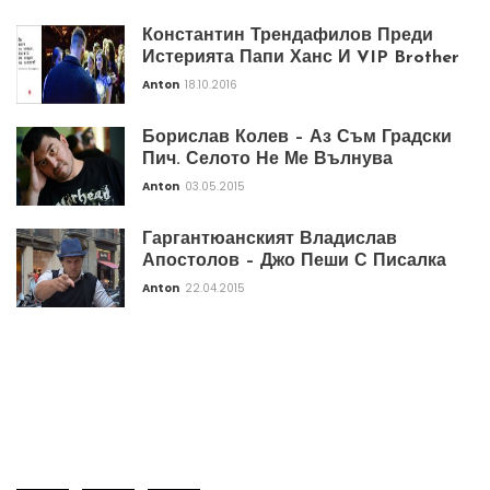
Константин Трендафилов Преди
Истерията Папи Ханс И VIP Brother
Anton
18.10.2016
Борислав Колев – Аз Съм Градски
Пич. Селото Не Ме Вълнува
Anton
03.05.2015
Гаргантюанският Владислав
Апостолов – Джо Пеши С Писалка
Anton
22.04.2015