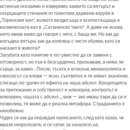
истински осезаемо и измеримо, каквито са вятърът и
скърцащите стенания от паянтови дървени коруби в
„Торинския кон“, колкото вездесъща и всепоглъщаща е
космическата кал в „Сатанинско танго“. А даже не искам,
нито имам какво да говоря с него, с баща ми. Но как да
изпъдиш вятъра, как да излезеш с чисти обувки, като си
нагазил в живота?
Загубата като понятие е по-уместно да се замени с
отговорност, но пък е безсърдечно, признавам, а няма ли
сърце, за какво… После, тъгата е егоизъм, меланхолията и
скепсисът са ялови — ясно, съответно и те нямат значение,
стигащо по-далеч от ефекта на чаша абсент. Концепцията
за притежание и собственост е илюзорна, контролът е
илюзорен, чашата с абсент…, виж — ако имаш пари да си я
позволиш, тя може да е реална метафора. Страданието е
неизбежно.
Чудех се как да оправдая написаното, след като казах, че
мразя некролозите, и се сетих за началото на