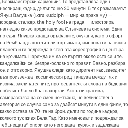
„Веркмайстерски хармонии“. То представлява един
неспиращ кадър, дълъг точно 20 минути. В тях разказвачът
Януш Валушка (Lars Rudolph — мир на праха му) —
юродив, сталкер, the holy fool на града — илюстрира
нагледно какво представлява Слънчевата система. Един
по един Янушка хваща оръфаните, очукани, като в офорт
на Рембрандт, посетители в кръчмата, именова ги на някоя
планета и ги подрежда в стегната хореография в центъра
на кръчмата. Нарежда им да се въртят около оста си и те,
кандилкайки се, безпрекословно го правят. Бавно, разбира
се, и отговорно. Янушка следи като диригент как „звездите“
възпроизвеждат космическия ред, танцува между тях и
изрича заклинателните, протоевангелски слова на бъдещия
нобелист Ласло Краснахоркаи. Ако тази красива,
саморазказваща се смешно-тъжна, но величествена
алегория се случва само за двайсет минути в един филм, то
какво остава за 70-те на брой, дълги по година кадъра,
колкото тук живя Бела Тар. Като именоват и подреждат за
теб „нещата“, опори като него дават кураж и задължават