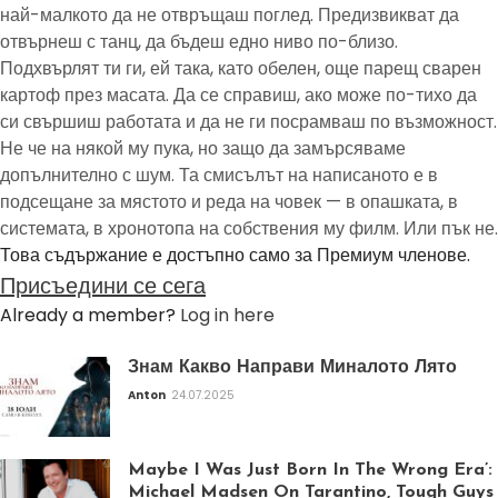
най-малкото да не отвръщаш поглед. Предизвикват да
отвърнеш с танц, да бъдеш едно ниво по-близо.
Подхвърлят ти ги, ей така, като обелен, още парещ сварен
картоф през масата. Да се справиш, ако може по-тихо да
си свършиш работата и да не ги посрамваш по възможност.
Не че на някой му пука, но защо да замърсяваме
допълнително с шум. Та смисълът на написаното е в
подсещане за мястото и реда на човек — в опашката, в
системата, в хронотопа на собствения му филм. Или пък не.
Това съдържание е достъпно само за Премиум членове.
Присъедини се сега
Already a member?
Log in here
Знам Какво Направи Миналото Лято
Anton
24.07.2025
Maybe I Was Just Born In The Wrong Era’:
Michael Madsen On Tarantino, Tough Guys