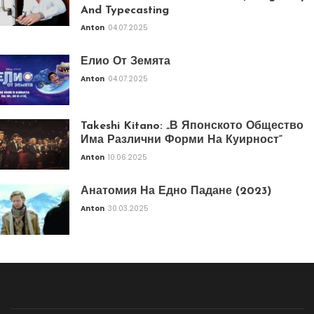
And Typecasting
Anton
04.07.2025
Елио От Земята
Anton
04.07.2025
Takeshi Kitano: „В Японското Общество
Има Различни Форми На Куирност“
Anton
10.06.2025
Анатомия На Едно Падане (2023)
Anton
30.03.2025