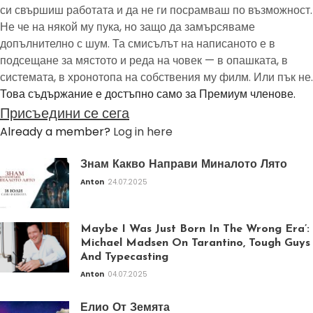
си свършиш работата и да не ги посрамваш по възможност.
Не че на някой му пука, но защо да замърсяваме
допълнително с шум. Та смисълът на написаното е в
подсещане за мястото и реда на човек — в опашката, в
системата, в хронотопа на собствения му филм. Или пък не.
Това съдържание е достъпно само за Премиум членове.
Присъедини се сега
Already a member?
Log in here
Знам Какво Направи Миналото Лято
Anton
24.07.2025
Maybe I Was Just Born In The Wrong Era’:
Michael Madsen On Tarantino, Tough Guys
And Typecasting
Anton
04.07.2025
Елио От Земята