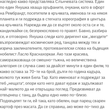
нагледно какво представлява Слънчевата система. Един
по един Янушка хваща оръфаните, очукани, като в офорт
на Рембрандт, посетители в кръчмата, именова ги на някоя
планета и ги подрежда в стегната хореография в центъра
на кръчмата. Нарежда им да се въртят около оста си и те,
кандилкайки се, безпрекословно го правят. Бавно, разбира
се, и отговорно. Янушка следи като диригент как „звездите“
възпроизвеждат космическия ред, танцува между тях и
изрича заклинателните, протоевангелски слова на бъдещия
нобелист Ласло Краснахоркаи. Ако тази красива,
саморазказваща се смешно-тъжна, но величествена
алегория се случва само за двайсет минути в един филм, то
какво остава за 70-те на брой, дълги по година кадъра,
колкото тук живя Бела Тар. Като именоват и подреждат за
теб „нещата“, опори като него дават кураж и задължават
най-малкото да не отвръщаш поглед. Предизвикват да
отвърнеш с танц, да бъдеш едно ниво по-близо.
Подхвърлят ти ги, ей така, като обелен, още парещ сварен
картоф през масата. Да се справиш, ако може по-тихо да