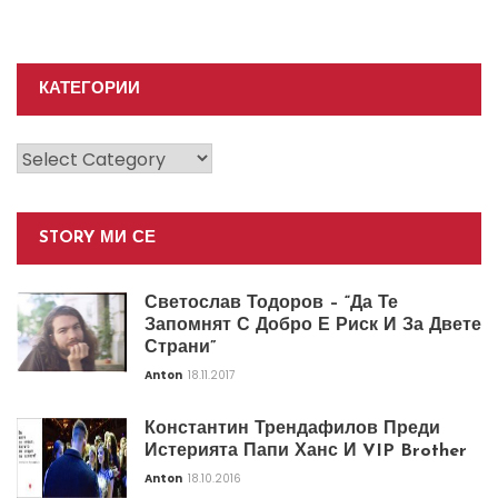
КАТЕГОРИИ
Категории
STORY МИ СЕ
Светослав Тодоров – “Да Те
Запомнят С Добро Е Риск И За Двете
Страни”
Anton
18.11.2017
Константин Трендафилов Преди
Истерията Папи Ханс И VIP Brother
Anton
18.10.2016