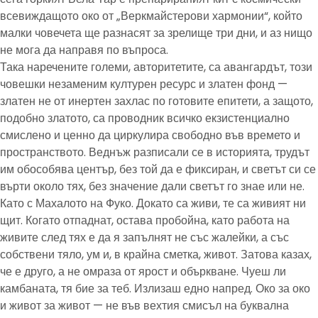
всевиждащото око от „Веркмайстерови хармонии“, който
малки човечета ще разнасят за зрелище три дни, и аз нищо
не мога да направя по въпроса.
Така наречените големи, авторитетите, са авангардът, този
човешки незаменим културен ресурс и златен фонд —
златен не от инертен захлас по готовите епитети, а защото,
подобно златото, са проводник всичко екзистенциално
смислено и ценно да циркулира свободно във времето и
пространството. Веднъж разписали се в историята, трудът
им обособява център, без той да е фиксиран, и светът си се
върти около тях, без значение дали светът го знае или не.
Като с Махалото на Фуко. Докато са живи, те са живият ни
щит. Когато отпаднат, остава пробойна, като работа на
живите след тях е да я запълнят не със жалейки, а със
собствени тяло, ум и, в крайна сметка, живот. Затова казах,
че е друго, а не омраза от ярост и объркване. Чуеш ли
камбаната, тя бие за теб. Излизаш едно напред. Око за око
и живот за живот — не във вехтия смисъл на буквална