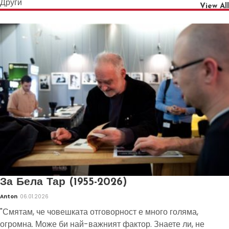
Други
View All
За Бела Тар (1955-2026)
Anton
06.01.2026
"Смятам, че човешката отговорност е много голяма,
огромна. Може би най-важният фактор. Знаете ли, не