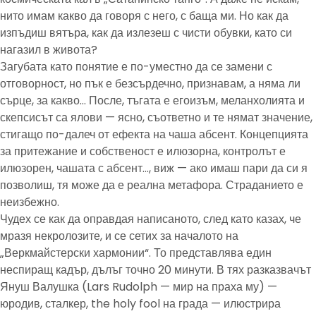
нито имам какво да говоря с него, с баща ми. Но как да
изпъдиш вятъра, как да излезеш с чисти обувки, като си
нагазил в живота?
Загубата като понятие е по-уместно да се замени с
отговорност, но пък е безсърдечно, признавам, а няма ли
сърце, за какво… После, тъгата е егоизъм, меланхолията и
скепсисът са ялови — ясно, съответно и те нямат значение,
стигащо по-далеч от ефекта на чаша абсент. Концепцията
за притежание и собственост е илюзорна, контролът е
илюзорен, чашата с абсент…, виж — ако имаш пари да си я
позволиш, тя може да е реална метафора. Страданието е
неизбежно.
Чудех се как да оправдая написаното, след като казах, че
мразя некролозите, и се сетих за началото на
„Веркмайстерски хармонии“. То представлява един
неспиращ кадър, дълъг точно 20 минути. В тях разказвачът
Януш Валушка (Lars Rudolph — мир на праха му) —
юродив, сталкер, the holy fool на града — илюстрира