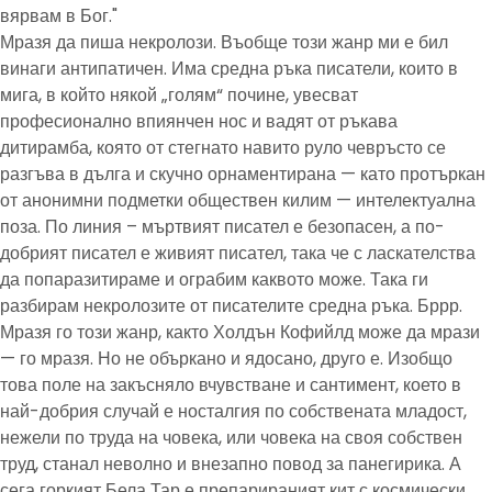
вярвам в Бог."
Мразя да пиша некролози. Въобще този жанр ми е бил
винаги антипатичен. Има средна ръка писатели, които в
мига, в който някой „голям“ почине, увесват
професионално впиянчен нос и вадят от ръкава
дитирамба, която от стегнато навито руло чевръсто се
разгъва в дълга и скучно орнаментирана — като протъркан
от анонимни подметки обществен килим — интелектуална
поза. По линия – мъртвият писател е безопасен, а по-
добрият писател е живият писател, така че с ласкателства
да попаразитираме и ограбим каквото може. Така ги
разбирам некролозите от писателите средна ръка. Бррр.
Мразя го този жанр, както Холдън Кофийлд може да мрази
— го мразя. Но не объркано и ядосано, друго е. Изобщо
това поле на закъсняло вчувстване и сантимент, което в
най-добрия случай е носталгия по собствената младост,
нежели по труда на човека, или човека на своя собствен
труд, станал неволно и внезапно повод за панегирика. А
сега горкият Бела Тар е препарираният кит с космически