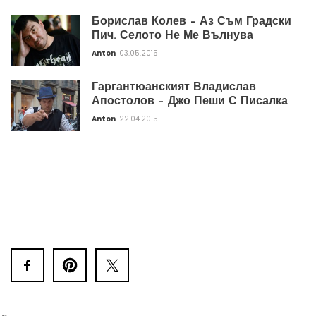
Борислав Колев – Аз Съм Градски
Пич. Селото Не Ме Вълнува
Anton
03.05.2015
Гаргантюанският Владислав
Апостолов – Джо Пеши С Писалка
Anton
22.04.2015