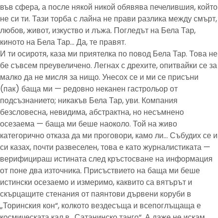
във сфера, а после някой никой обявява печелившия, който
не си ти. Тази торба с лайна не прави разлика между смърт,
любов, живот, изкуство и лъжа. Погледът на Бела Тар,
киното на Бела Тар… Да, те правят.
И ти осиротя, каза ми приятелка по повод Бела Тар. Това не
бе съвсем преувеличено. Легнах с дрехите, опитвайки се за
малко да не мисля за нищо. Унесох се и ми се присъни
(пак) баща ми — редовно неканен гастрольор от
подсъзнанието; никакъв Бела Тар, уви. Компания
безсловесна, невидима, абстрактна, но несъмнено
осезаема — баща ми беше наоколо. Той на живо
категорично отказа да ми проговори, камо ли… Събудих се и
си казах, почти развеселен, това е като журналистиката —
верифицираш истината след кръстосване на информация
от поне два източника. Присъствието на баща ми беше
истински осезаемо и измеримо, каквито са вятърът и
скърцащите стенания от паянтови дървени коруби в
„Торинския кон“, колкото вездесъща и всепоглъщаща е
космическата кал в „Сатанинско танго“. А даже не искам,