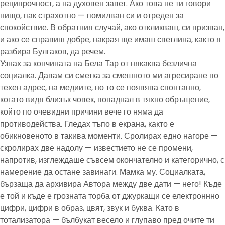
реципрочност, а на духовен завет. Ако това не ти говори
нищо, пак страхотно — помилван си и отреден за
спокойствие. В обратния случай, ако откликваш, си призван,
и ако се справиш добре, накрая ще имаш светлина, както я
разбира Булгаков, да речем.
Узнах за кончината на Бела Тар от някаква безлична
социалка. Давам си сметка за смешното ми агресиране по
техен адрес, на медиите, но то се появява спонтанно,
когато видя близък човек, попаднал в тяхно обръщение,
който по очевидни причини вече го няма да
противодейства. Гледах тъпо в екрана, както е
обикновеното в такива моменти. Сролирах едно нагоре —
скролирах две надолу — известието не се промени,
напротив, изглеждаше съвсем окончателно и категорично, с
намерение да остане завинаги. Мамка му. Социалката,
бързаща да архивира Автора между две дати — него! Къде
е той и къде е грозната торба от джуркащи се електроннно
цифри, цифри в образ, цвят, звук и буква. Като в
тотализатора — бълбукат весело и глупаво пред очите ти