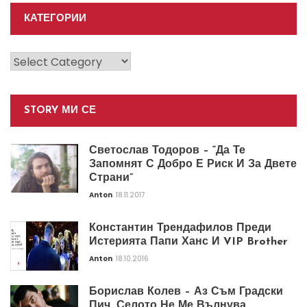
КАТЕГОРИИ
Категории
STORY МИ СЕ
Светослав Тодоров – “Да Те
Запомнят С Добро Е Риск И За Двете
Страни”
Anton
18.11.2017
Константин Трендафилов Преди
Истерията Папи Ханс И VIP Brother
Anton
18.10.2016
Борислав Колев – Аз Съм Градски
Пич. Селото Не Ме Вълнува