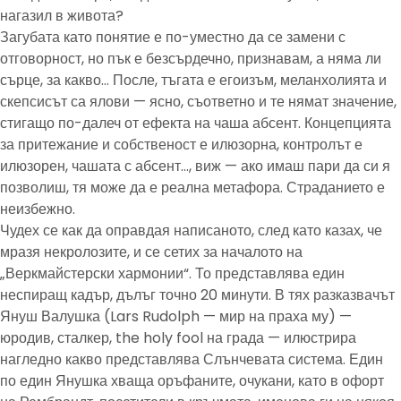
нагазил в живота?
Загубата като понятие е по-уместно да се замени с
отговорност, но пък е безсърдечно, признавам, а няма ли
сърце, за какво… После, тъгата е егоизъм, меланхолията и
скепсисът са ялови — ясно, съответно и те нямат значение,
стигащо по-далеч от ефекта на чаша абсент. Концепцията
за притежание и собственост е илюзорна, контролът е
илюзорен, чашата с абсент…, виж — ако имаш пари да си я
позволиш, тя може да е реална метафора. Страданието е
неизбежно.
Чудех се как да оправдая написаното, след като казах, че
мразя некролозите, и се сетих за началото на
„Веркмайстерски хармонии“. То представлява един
неспиращ кадър, дълъг точно 20 минути. В тях разказвачът
Януш Валушка (Lars Rudolph — мир на праха му) —
юродив, сталкер, the holy fool на града — илюстрира
нагледно какво представлява Слънчевата система. Един
по един Янушка хваща оръфаните, очукани, като в офорт