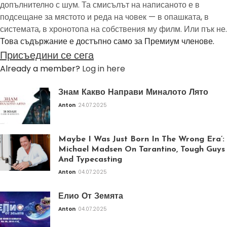
допълнително с шум. Та смисълът на написаното е в
подсещане за мястото и реда на човек — в опашката, в
системата, в хронотопа на собствения му филм. Или пък не.
Това съдържание е достъпно само за Премиум членове.
Присъедини се сега
Already a member?
Log in here
Знам Какво Направи Миналото Лято
Anton
24.07.2025
Maybe I Was Just Born In The Wrong Era’:
Michael Madsen On Tarantino, Tough Guys
And Typecasting
Anton
04.07.2025
Елио От Земята
Anton
04.07.2025