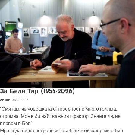
За Бела Тар (1955-2026)
Anton
06.01.2026
"Смятам, че човешката отговорност е много голяма,
огромна. Може би най-важният фактор. Знаете ли, не
вярвам в Бог."
Мразя да пиша некролози. Въобще този жанр ми е бил