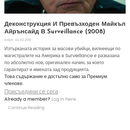
Деконструкция И Превъзходен Майкъл
Айрънсайд В Surveillance (2008)
Anton
02.02.2010
Изтърканата история за масови убийци, вилнеещи по
магистралите на Америка в Surveillance е разказана
по абсолютно нов, оригинален начин, за което
гарантират и имената зад продукцията.
Това съдържание е достъпно само за Премиум
членове.
Присъедини се сега
Already a member?
Log in here
Continue Reading