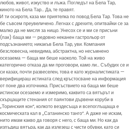
любов, живот, изкуство и лъжа. Погледът на Бела Тар,
киното на Бела Тар… Да, те правят.
И ти осиротя, каза ми приятелка по повод Бела Тар. Това не
бе съвсем преувеличено. Легнах с дрехите, опитвайки се за
малко да не мисля за нищо. Унесох се и ми се присъни
(пак) баща ми — редовно неканен гастрольор от
подсъзнанието; никакъв Бела Тар, уви. Компания
безсловесна, невидима, абстрактна, но несъмнено
осезаема — баща ми беше наоколо. Той на живо
категорично отказа да ми проговори, камо ли… Събудих се и
си казах, почти развеселен, това е като журналистиката —
верифицираш истината след кръстосване на информация
от поне два източника. Присъствието на баща ми беше
истински осезаемо и измеримо, каквито са вятърът и
скърцащите стенания от паянтови дървени коруби в
„Торинския кон“, колкото вездесъща и всепоглъщаща е
космическата кал в „Сатанинско танго“. А даже не искам,
нито имам какво да говоря с него, с баща ми. Но как да
изпъдиш вятъра, как да излезеш с чисти обувки, като си