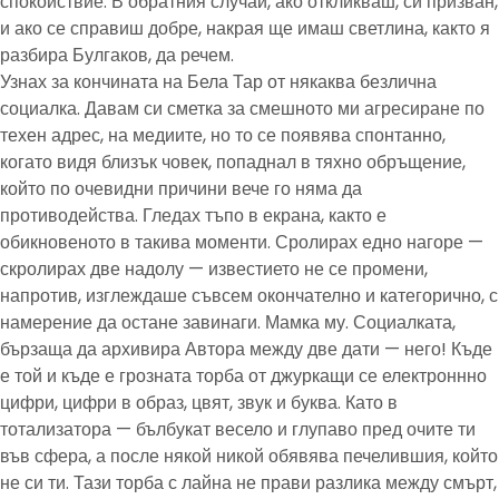
спокойствие. В обратния случай, ако откликваш, си призван,
и ако се справиш добре, накрая ще имаш светлина, както я
разбира Булгаков, да речем.
Узнах за кончината на Бела Тар от някаква безлична
социалка. Давам си сметка за смешното ми агресиране по
техен адрес, на медиите, но то се появява спонтанно,
когато видя близък човек, попаднал в тяхно обръщение,
който по очевидни причини вече го няма да
противодейства. Гледах тъпо в екрана, както е
обикновеното в такива моменти. Сролирах едно нагоре —
скролирах две надолу — известието не се промени,
напротив, изглеждаше съвсем окончателно и категорично, с
намерение да остане завинаги. Мамка му. Социалката,
бързаща да архивира Автора между две дати — него! Къде
е той и къде е грозната торба от джуркащи се електроннно
цифри, цифри в образ, цвят, звук и буква. Като в
тотализатора — бълбукат весело и глупаво пред очите ти
във сфера, а после някой никой обявява печелившия, който
не си ти. Тази торба с лайна не прави разлика между смърт,