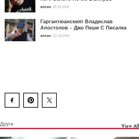
Anton
03.05.2015
Гаргантюанският Владислав
Апостолов – Джо Пеши С Писалка
Anton
22.04.2015
Други
View All