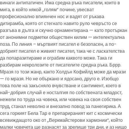
винаги антипатичен. Има средна ръка писатели, които в
мига, в който някой „голям“ почине, увесват
професионално впиянчен нос и вадят от ръкава
дитирамба, която от стегнато навито руло чевръсто се
разгъва в дълга и скучно орнаментирана — като протъркан
от анонимни подметки обществен килим — интелектуална
поза. По линия – мъртвият писател е безопасен, а по-
добрият писател е живият писател, така че с ласкателства
да попаразитираме и ограбим каквото може. Така ги
разбирам некролозите от писателите средна ръка. Бррр.
Мразя го този жанр, както Холдън Кофийлд може да мрази
— го мразя. Но не объркано и ядосано, друго е. Изобщо
това поле на закъсняло вчувстване и сантимент, което в
най-добрия случай е носталгия по собствената младост,
нежели по труда на човека, или човека на своя собствен
труд, станал неволно и внезапно повод за панегирика. А
сега горкият Бела Тар е препарираният кит с космически
всевиждащото око от „Веркмайстерови хармонии“, който
малки човечета ще разнасят за зрелище три дни, и аз нищо