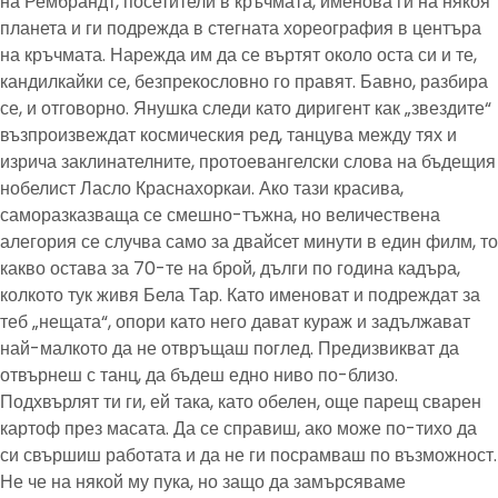
на Рембрандт, посетители в кръчмата, именова ги на някоя
планета и ги подрежда в стегната хореография в центъра
на кръчмата. Нарежда им да се въртят около оста си и те,
кандилкайки се, безпрекословно го правят. Бавно, разбира
се, и отговорно. Янушка следи като диригент как „звездите“
възпроизвеждат космическия ред, танцува между тях и
изрича заклинателните, протоевангелски слова на бъдещия
нобелист Ласло Краснахоркаи. Ако тази красива,
саморазказваща се смешно-тъжна, но величествена
алегория се случва само за двайсет минути в един филм, то
какво остава за 70-те на брой, дълги по година кадъра,
колкото тук живя Бела Тар. Като именоват и подреждат за
теб „нещата“, опори като него дават кураж и задължават
най-малкото да не отвръщаш поглед. Предизвикват да
отвърнеш с танц, да бъдеш едно ниво по-близо.
Подхвърлят ти ги, ей така, като обелен, още парещ сварен
картоф през масата. Да се справиш, ако може по-тихо да
си свършиш работата и да не ги посрамваш по възможност.
Не че на някой му пука, но защо да замърсяваме