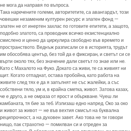
не мога да направя по въпроса.
Така наречените големи, авторитетите, са авангардът, този
човешки незаменим културен ресурс и златен фонд —
златен не от инертен захлас по готовите епитети, а защото,
подобно златото, са проводник всичко екзистенциално
смислено и ценно да циркулира свободно във времето и
пространството. Веднъж разписали се в историята, трудът
им обособява център, без той да е фиксиран, и светът си се
върти около тях, без значение дали светът го знае или не.
Като с Махалото на Фуко. Докато са живи, те са живият ни
щит. Когато отпаднат, остава пробойна, като работа на
живите след тях е да я запълнят не със жалейки, а със
собствени тяло, ум и, в крайна сметка, живот. Затова казах,
че е друго, а не омраза от ярост и объркване. Чуеш ли
камбаната, тя бие за теб. Излизаш едно напред. Око за око
и живот за живот — не във вехтия смисъл на буквална
реципрочност, а на духовен завет. Ако това не ти говори
нищо, пак страхотно — помилван си и отреден за