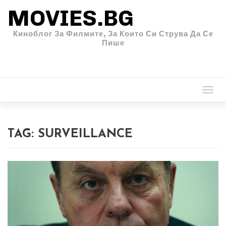
MOVIES.BG
Киноблог За Филмите, За Които Си Струва Да Се
Пише
Togg
navi
TAG:
SURVEILLANCE