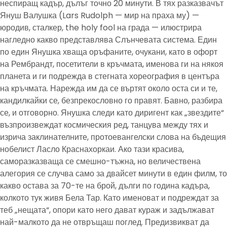
неспиращ кадър, дълъг точно 20 минути. В тях разказвачът
Януш Валушка (Lars Rudolph — мир на праха му) —
юродив, сталкер, the holy fool на града — илюстрира
нагледно какво представлява Слънчевата система. Един
по един Янушка хваща оръфаните, очукани, като в офорт
на Рембрандт, посетители в кръчмата, именова ги на някоя
планета и ги подрежда в стегната хореография в центъра
на кръчмата. Нарежда им да се въртят около оста си и те,
кандилкайки се, безпрекословно го правят. Бавно, разбира
се, и отговорно. Янушка следи като диригент как „звездите“
възпроизвеждат космическия ред, танцува между тях и
изрича заклинателните, протоевангелски слова на бъдещия
нобелист Ласло Краснахоркаи. Ако тази красива,
саморазказваща се смешно-тъжна, но величествена
алегория се случва само за двайсет минути в един филм, то
какво остава за 70-те на брой, дълги по година кадъра,
колкото тук живя Бела Тар. Като именоват и подреждат за
теб „нещата“, опори като него дават кураж и задължават
най-малкото да не отвръщаш поглед. Предизвикват да