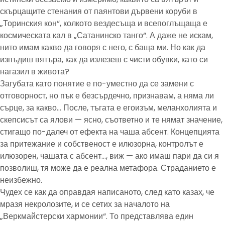
скърцащите стенания от паянтови дървени коруби в
„Торинския кон“, колкото вездесъща и всепоглъщаща е
космическата кал в „Сатанинско танго“. А даже не искам,
нито имам какво да говоря с него, с баща ми. Но как да
изпъдиш вятъра, как да излезеш с чисти обувки, като си
нагазил в живота?
Загубата като понятие е по-уместно да се замени с
отговорност, но пък е безсърдечно, признавам, а няма ли
сърце, за какво… После, тъгата е егоизъм, меланхолията и
скепсисът са ялови — ясно, съответно и те нямат значение,
стигащо по-далеч от ефекта на чаша абсент. Концепцията
за притежание и собственост е илюзорна, контролът е
илюзорен, чашата с абсент…, виж — ако имаш пари да си я
позволиш, тя може да е реална метафора. Страданието е
неизбежно.
Чудех се как да оправдая написаното, след като казах, че
мразя некролозите, и се сетих за началото на
„Веркмайстерски хармонии“. То представлява един