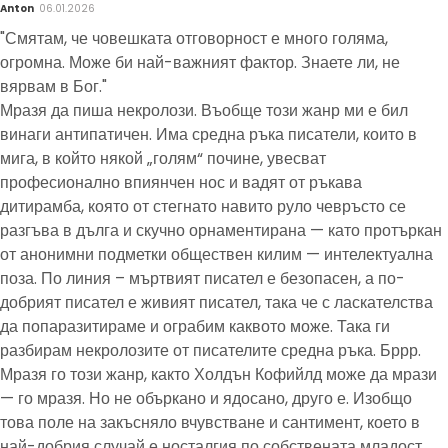
Anton
06.01.2026
"Смятам, че човешката отговорност е много голяма,
огромна. Може би най-важният фактор. Знаете ли, не
вярвам в Бог."
Мразя да пиша некролози. Въобще този жанр ми е бил
винаги антипатичен. Има средна ръка писатели, които в
мига, в който някой „голям“ почине, увесват
професионално впиянчен нос и вадят от ръкава
дитирамба, която от стегнато навито руло чевръсто се
разгъва в дълга и скучно орнаментирана — като протъркан
от анонимни подметки обществен килим — интелектуална
поза. По линия – мъртвият писател е безопасен, а по-
добрият писател е живият писател, така че с ласкателства
да попаразитираме и ограбим каквото може. Така ги
разбирам некролозите от писателите средна ръка. Бррр.
Мразя го този жанр, както Холдън Кофийлд може да мрази
— го мразя. Но не объркано и ядосано, друго е. Изобщо
това поле на закъсняло вчувстване и сантимент, което в
най-добрия случай е носталгия по собствената младост,