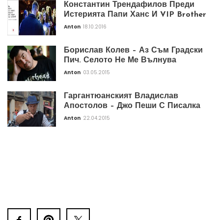
Константин Трендафилов Преди
Истерията Папи Ханс И VIP Brother
Anton
18.10.2016
Борислав Колев – Аз Съм Градски
Пич. Селото Не Ме Вълнува
Anton
03.05.2015
Гаргантюанският Владислав
Апостолов – Джо Пеши С Писалка
Anton
22.04.2015