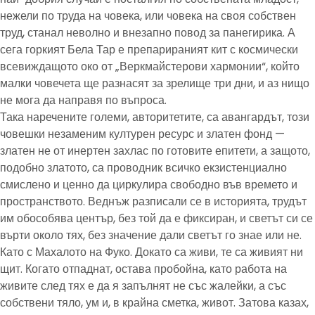
нежели по труда на човека, или човека на своя собствен
труд, станал неволно и внезапно повод за панегирика. А
сега горкият Бела Тар е препарираният кит с космически
всевиждащото око от „Веркмайстерови хармонии“, който
малки човечета ще разнасят за зрелище три дни, и аз нищо
не мога да направя по въпроса.
Така наречените големи, авторитетите, са авангардът, този
човешки незаменим културен ресурс и златен фонд —
златен не от инертен захлас по готовите епитети, а защото,
подобно златото, са проводник всичко екзистенциално
смислено и ценно да циркулира свободно във времето и
пространството. Веднъж разписали се в историята, трудът
им обособява център, без той да е фиксиран, и светът си се
върти около тях, без значение дали светът го знае или не.
Като с Махалото на Фуко. Докато са живи, те са живият ни
щит. Когато отпаднат, остава пробойна, като работа на
живите след тях е да я запълнят не със жалейки, а със
собствени тяло, ум и, в крайна сметка, живот. Затова казах,