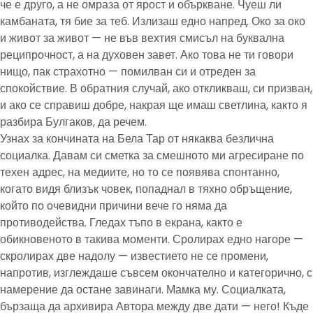
че е друго, а не омраза от ярост и объркване. Чуеш ли
камбаната, тя бие за теб. Излизаш едно напред. Око за око
и живот за живот — не във вехтия смисъл на буквална
реципрочност, а на духовен завет. Ако това не ти говори
нищо, пак страхотно — помилван си и отреден за
спокойствие. В обратния случай, ако откликваш, си призван,
и ако се справиш добре, накрая ще имаш светлина, както я
разбира Булгаков, да речем.
Узнах за кончината на Бела Тар от някаква безлична
социалка. Давам си сметка за смешното ми агресиране по
техен адрес, на медиите, но то се появява спонтанно,
когато видя близък човек, попаднал в тяхно обръщение,
който по очевидни причини вече го няма да
противодейства. Гледах тъпо в екрана, както е
обикновеното в такива моменти. Сролирах едно нагоре —
скролирах две надолу — известието не се промени,
напротив, изглеждаше съвсем окончателно и категорично, с
намерение да остане завинаги. Мамка му. Социалката,
бързаща да архивира Автора между две дати — него! Къде