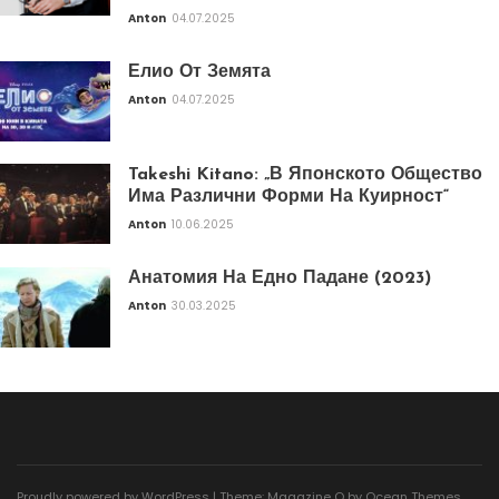
Anton
04.07.2025
Елио От Земята
Anton
04.07.2025
Takeshi Kitano: „В Японското Общество
Има Различни Форми На Куирност“
Anton
10.06.2025
Анатомия На Едно Падане (2023)
Anton
30.03.2025
Proudly powered by WordPress
|
Theme: Magazine O by
Ocean Themes
.