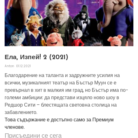
Ела, Изпей! 2 (2021)
Anton
01.12.2021
Благодарение на таланта и задружните усилия на
всички, музикалният театър на Бъстър Муун се е
превърнал в хит в малкия им град, но Бъстър има по-
големи амбиции: да представи изцяло ново шоу в
Редшор Сити – блестящата световна столица на
забавлението.
Това съдържание е достъпно само за Премиум
членове.
Присъедини се сега