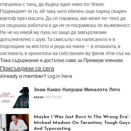
отвърнеш с танц, да бъдеш едно ниво по-близо.
Подхвърлят ти ги, ей така, като обелен, още парещ сварен
картоф през масата. Да се справиш, ако може по-тихо да
си свършиш работата и да не ги посрамваш по възможност.
Не че на някой му пука, но защо да замърсяваме
допълнително с шум. Та смисълът на написаното е в
подсещане за мястото и реда на човек — в опашката, в
системата, в хронотопа на собствения му филм. Или пък не.
Това съдържание е достъпно само за Премиум членове.
Присъедини се сега
Already a member?
Log in here
Знам Какво Направи Миналото Лято
Anton
24.07.2025
Maybe I Was Just Born In The Wrong Era’:
Michael Madsen On Tarantino, Tough Guys
And Typecasting