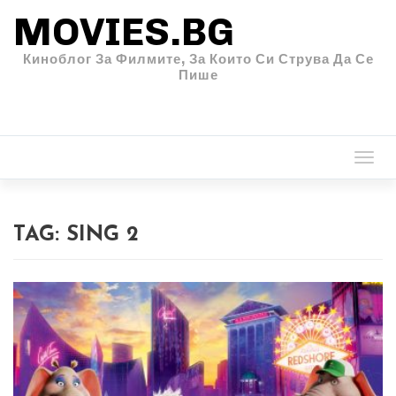
MOVIES.BG
Киноблог За Филмите, За Които Си Струва Да Се
Пише
Togg
navi
TAG:
SING 2