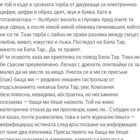
е той и къде е грозната торба от джуркащи се електроннно
цифри, цифри в образ, цвят, звук и буква. Като в
тотализатора — бълбукат весело и глупаво пред очите ти
във сфера, а после някой никой обявява печелившия, който
не си ти. Тази торба с лайна не прави разлика между смърт,
любов, живот, изкуство и лъжа. Погледът на Бела Тар,
киното на Бела Тар… Да, те правят.
И ти осиротя, каза ми приятелка по повод Бела Тар. Това не
бе съвсем преувеличено. Легнах с дрехите, опитвайки се за
малко да не мисля за нищо. Унесох се и ми се присъни
(пак) баща ми — редовно неканен гастрольор от
подсъзнанието; никакъв Бела Тар, уви. Компания
безсловесна, невидима, абстрактна, но несъмнено
осезаема — баща ми беше наоколо. Той на живо
категорично отказа да ми проговори, камо ли… Събудих се и
си казах, почти развеселен, това е като журналистиката —
верифицираш истината след кръстосване на информация
от поне два източника. Присъствието на баща ми беше
истински осезаемо и измеримо, каквито са вятърът и