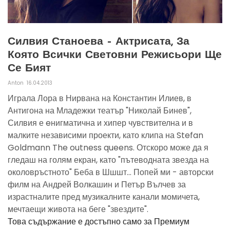
Силвия Станоева – Актрисата, За
Която Всички Световни Режисьори Ще
Се Бият
Anton
16.04.2013
Играла Лора в Нирвана на Константин Илиев, в
Антигона на Младежки театър "Николай Бинев",
Силвия е eнигматична и хипер чувствителна и в
малките независими проекти, като клипа на Stefan
Goldmann The outness queens. Отскоро може да я
гледаш на голям екран, като "пътеводната звезда на
околовръстното" Беба в Шшшт... Попей ми - авторски
филм на Андрей Волкашин и Петър Вълчев за
израстналите пред музикалните канали момичета,
мечтаещи живота на беге "звездите".
Това съдържание е достъпно само за Премиум