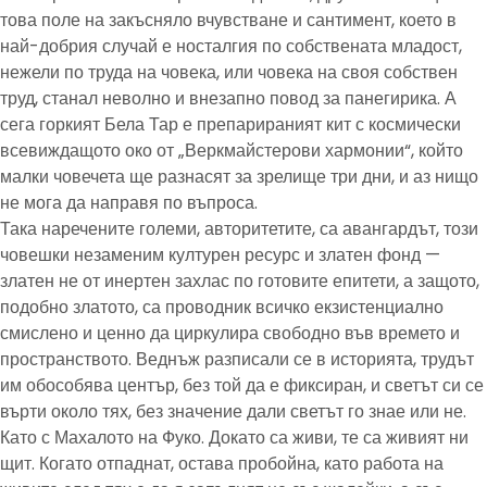
това поле на закъсняло вчувстване и сантимент, което в
най-добрия случай е носталгия по собствената младост,
нежели по труда на човека, или човека на своя собствен
труд, станал неволно и внезапно повод за панегирика. А
сега горкият Бела Тар е препарираният кит с космически
всевиждащото око от „Веркмайстерови хармонии“, който
малки човечета ще разнасят за зрелище три дни, и аз нищо
не мога да направя по въпроса.
Така наречените големи, авторитетите, са авангардът, този
човешки незаменим културен ресурс и златен фонд —
златен не от инертен захлас по готовите епитети, а защото,
подобно златото, са проводник всичко екзистенциално
смислено и ценно да циркулира свободно във времето и
пространството. Веднъж разписали се в историята, трудът
им обособява център, без той да е фиксиран, и светът си се
върти около тях, без значение дали светът го знае или не.
Като с Махалото на Фуко. Докато са живи, те са живият ни
щит. Когато отпаднат, остава пробойна, като работа на