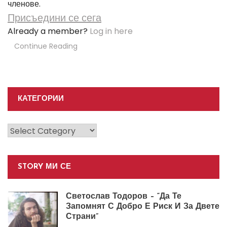
членове.
Присъедини се сега
Already a member?
Log in here
Continue Reading
КАТЕГОРИИ
Категории
STORY МИ СЕ
Светослав Тодоров – “Да Те
Запомнят С Добро Е Риск И За Двете
Страни”