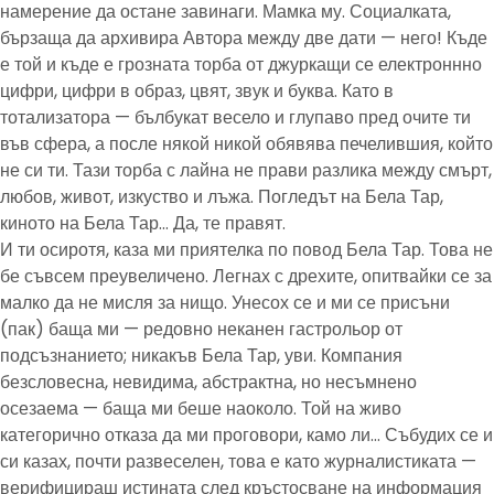
намерение да остане завинаги. Мамка му. Социалката,
бързаща да архивира Автора между две дати — него! Къде
е той и къде е грозната торба от джуркащи се електроннно
цифри, цифри в образ, цвят, звук и буква. Като в
тотализатора — бълбукат весело и глупаво пред очите ти
във сфера, а после някой никой обявява печелившия, който
не си ти. Тази торба с лайна не прави разлика между смърт,
любов, живот, изкуство и лъжа. Погледът на Бела Тар,
киното на Бела Тар… Да, те правят.
И ти осиротя, каза ми приятелка по повод Бела Тар. Това не
бе съвсем преувеличено. Легнах с дрехите, опитвайки се за
малко да не мисля за нищо. Унесох се и ми се присъни
(пак) баща ми — редовно неканен гастрольор от
подсъзнанието; никакъв Бела Тар, уви. Компания
безсловесна, невидима, абстрактна, но несъмнено
осезаема — баща ми беше наоколо. Той на живо
категорично отказа да ми проговори, камо ли… Събудих се и
си казах, почти развеселен, това е като журналистиката —
верифицираш истината след кръстосване на информация