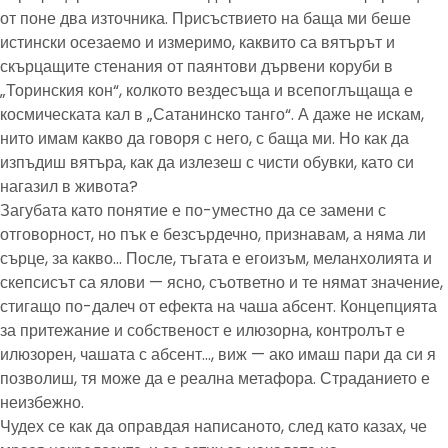
от поне два източника. Присъствието на баща ми беше
истински осезаемо и измеримо, каквито са вятърът и
скърцащите стенания от паянтови дървени коруби в
„Торинския кон“, колкото вездесъща и всепоглъщаща е
космическата кал в „Сатанинско танго“. А даже не искам,
нито имам какво да говоря с него, с баща ми. Но как да
изпъдиш вятъра, как да излезеш с чисти обувки, като си
нагазил в живота?
Загубата като понятие е по-уместно да се замени с
отговорност, но пък е безсърдечно, признавам, а няма ли
сърце, за какво… После, тъгата е егоизъм, меланхолията и
скепсисът са ялови — ясно, съответно и те нямат значение,
стигащо по-далеч от ефекта на чаша абсент. Концепцията
за притежание и собственост е илюзорна, контролът е
илюзорен, чашата с абсент…, виж — ако имаш пари да си я
позволиш, тя може да е реална метафора. Страданието е
неизбежно.
Чудех се как да оправдая написаното, след като казах, че