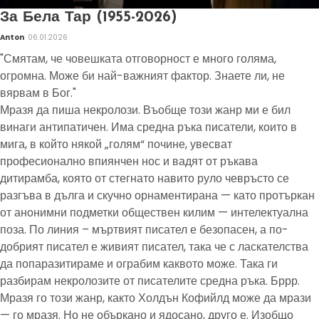
За Бела Тар (1955-2026)
Anton
06.01.2026
"Смятам, че човешката отговорност е много голяма,
огромна. Може би най-важният фактор. Знаете ли, не
вярвам в Бог."
Мразя да пиша некролози. Въобще този жанр ми е бил
винаги антипатичен. Има средна ръка писатели, които в
мига, в който някой „голям“ почине, увесват
професионално впиянчен нос и вадят от ръкава
дитирамба, която от стегнато навито руло чевръсто се
разгъва в дълга и скучно орнаментирана — като протъркан
от анонимни подметки обществен килим — интелектуална
поза. По линия – мъртвият писател е безопасен, а по-
добрият писател е живият писател, така че с ласкателства
да попаразитираме и ограбим каквото може. Така ги
разбирам некролозите от писателите средна ръка. Бррр.
Мразя го този жанр, както Холдън Кофийлд може да мрази
— го мразя. Но не объркано и ядосано, друго е. Изобщо