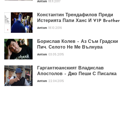
Anton
18.11.2017
Константин Трендафилов Преди
Истерията Папи Ханс И VIP Brother
Anton
18.10.2016
Борислав Колев – Аз Съм Градски
Пич. Селото Не Ме Вълнува
Anton
03.05.2015
Гаргантюанският Владислав
Апостолов – Джо Пеши С Писалка
Anton
22.04.2015