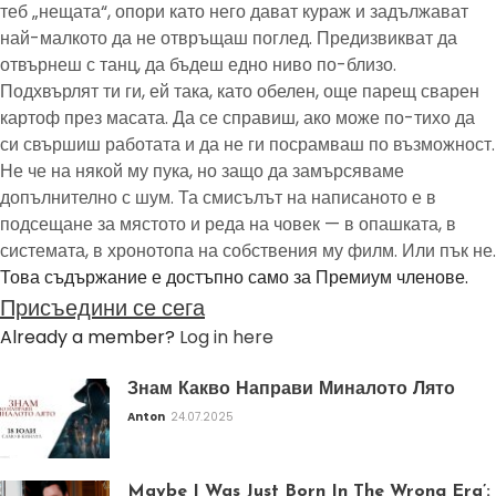
теб „нещата“, опори като него дават кураж и задължават
най-малкото да не отвръщаш поглед. Предизвикват да
отвърнеш с танц, да бъдеш едно ниво по-близо.
Подхвърлят ти ги, ей така, като обелен, още парещ сварен
картоф през масата. Да се справиш, ако може по-тихо да
си свършиш работата и да не ги посрамваш по възможност.
Не че на някой му пука, но защо да замърсяваме
допълнително с шум. Та смисълът на написаното е в
подсещане за мястото и реда на човек — в опашката, в
системата, в хронотопа на собствения му филм. Или пък не.
Това съдържание е достъпно само за Премиум членове.
Присъедини се сега
Already a member?
Log in here
Знам Какво Направи Миналото Лято
Anton
24.07.2025
Maybe I Was Just Born In The Wrong Era’: