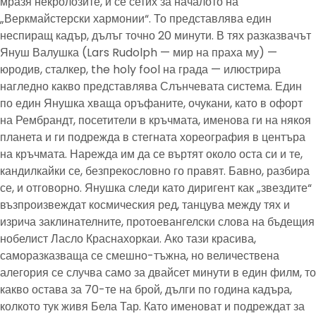
мразя некролозите, и се сетих за началото на
„Веркмайстерски хармонии“. То представлява един
неспиращ кадър, дълъг точно 20 минути. В тях разказвачът
Януш Валушка (Lars Rudolph — мир на праха му) —
юродив, сталкер, the holy fool на града — илюстрира
нагледно какво представлява Слънчевата система. Един
по един Янушка хваща оръфаните, очукани, като в офорт
на Рембрандт, посетители в кръчмата, именова ги на някоя
планета и ги подрежда в стегната хореография в центъра
на кръчмата. Нарежда им да се въртят около оста си и те,
кандилкайки се, безпрекословно го правят. Бавно, разбира
се, и отговорно. Янушка следи като диригент как „звездите“
възпроизвеждат космическия ред, танцува между тях и
изрича заклинателните, протоевангелски слова на бъдещия
нобелист Ласло Краснахоркаи. Ако тази красива,
саморазказваща се смешно-тъжна, но величествена
алегория се случва само за двайсет минути в един филм, то
какво остава за 70-те на брой, дълги по година кадъра,
колкото тук живя Бела Тар. Като именоват и подреждат за