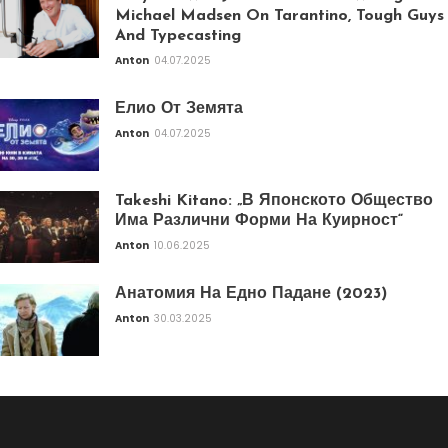
Michael Madsen On Tarantino, Tough Guys
And Typecasting
Anton
04.07.2025
Елио От Земята
Anton
04.07.2025
Takeshi Kitano: „В Японското Общество
Има Различни Форми На Куирност“
Anton
10.06.2025
Анатомия На Едно Падане (2023)
Anton
30.03.2025