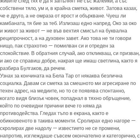
живите след тях е да я запълнят не със жалейки, а със
собствени тяло, ум и, в крайна сметка, живот. Затова казах,
че е друго, а не омраза от ярост и объркване. Чуеш ли
камбаната, тя бие за теб. Излизаш едно напред. Око за око
и живот за живот — не във вехтия смисъл на буквална
реципрочност, а на духовен завет. Ако това не ти говори
нищо, пак страхотно — помилван си и отреден за
спокойствие. В обратния случай, ако откликваш, си призван,
и ако се справиш добре, накрая ще имаш светлина, както я
разбира Булгаков, да речем.
Узнах за кончината на Бела Тар от някаква безлична
социалка. Давам си сметка за смешното ми агресиране по
техен адрес, на медиите, но то се появява спонтанно,
когато видя близък човек, попаднал в тяхно обръщение,
който по очевидни причини вече го няма да
противодейства. Гледах тъпо в екрана, както е
обикновеното в такива моменти. Сролирах едно нагоре —
скролирах две надолу — известието не се промени,
напротив, изглеждаше съвсем окончателно и категорично, с