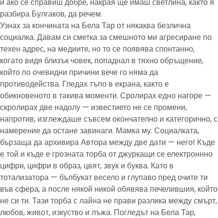
и ако се справиш добре, накрая ще имаш светлина, както я
разбира Булгаков, да речем.
Узнах за кончината на Бела Тар от някаква безлична
социалка. Давам си сметка за смешното ми агресиране по
техен адрес, на медиите, но то се появява спонтанно,
когато видя близък човек, попаднал в тяхно обръщение,
който по очевидни причини вече го няма да
противодейства. Гледах тъпо в екрана, както е
обикновеното в такива моменти. Сролирах едно нагоре —
скролирах две надолу — известието не се промени,
напротив, изглеждаше съвсем окончателно и категорично, с
намерение да остане завинаги. Мамка му. Социалката,
бързаща да архивира Автора между две дати — него! Къде
е той и къде е грозната торба от джуркащи се електроннно
цифри, цифри в образ, цвят, звук и буква. Като в
тотализатора — бълбукат весело и глупаво пред очите ти
във сфера, а после някой никой обявява печелившия, който
не си ти. Тази торба с лайна не прави разлика между смърт,
любов, живот, изкуство и лъжа. Погледът на Бела Тар,