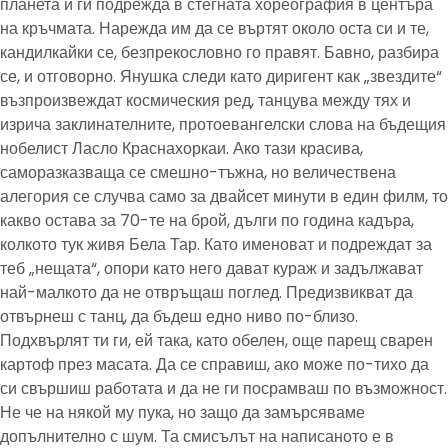
планета и ги подрежда в стегната хореография в центъра
на кръчмата. Нарежда им да се въртят около оста си и те,
кандилкайки се, безпрекословно го правят. Бавно, разбира
се, и отговорно. Янушка следи като диригент как „звездите“
възпроизвеждат космическия ред, танцува между тях и
изрича заклинателните, протоевангелски слова на бъдещия
нобелист Ласло Краснахоркаи. Ако тази красива,
саморазказваща се смешно-тъжна, но величествена
алегория се случва само за двайсет минути в един филм, то
какво остава за 70-те на брой, дълги по година кадъра,
колкото тук живя Бела Тар. Като именоват и подреждат за
теб „нещата“, опори като него дават кураж и задължават
най-малкото да не отвръщаш поглед. Предизвикват да
отвърнеш с танц, да бъдеш едно ниво по-близо.
Подхвърлят ти ги, ей така, като обелен, още парещ сварен
картоф през масата. Да се справиш, ако може по-тихо да
си свършиш работата и да не ги посрамваш по възможност.
Не че на някой му пука, но защо да замърсяваме
допълнително с шум. Та смисълът на написаното е в