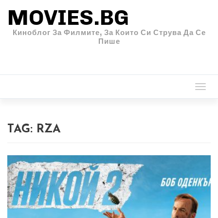
MOVIES.BG
Киноблог За Филмите, За Които Си Струва Да Се
Пише
Togg
navi
TAG:
RZA