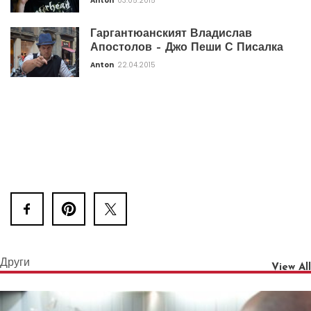
Anton
03.05.2015
Гаргантюанският Владислав
Апостолов – Джо Пеши С Писалка
Anton
22.04.2015
Други
View All