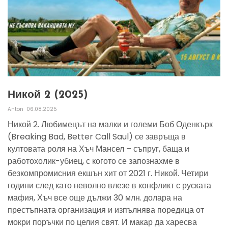
Никой 2 (2025)
Anton
06.08.2025
Никой 2. Любимецът на малки и големи Боб Оденкърк
(Breaking Bad, Better Call Saul) се завръща в
култовата роля на Хъч Мансел – съпруг, баща и
работохолик-убиец, с когото се запознахме в
безкомпромисния екшън хит от 2021 г. Никой. Четири
години след като неволно влезе в конфликт с руската
мафия, Хъч все още дължи 30 млн. долара на
престъпната организация и изпълнява поредица от
мокри поръчки по целия свят. И макар да харесва