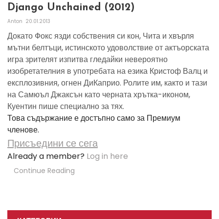
Django Unchained (2012)
Anton
20.01.2013
Докато Фокс язди собствения си кон, Чита и хвърля
мътни белтъци, истинското удоволствие от актъорската
игра зрителят изпитва гледайки невероятно
изобретателния в употребата на езика Кристоф Валц и
експлозивния, огнен ДиКаприо. Ролите им, както и тази
на Самюъл Джаксън като черната хрътка-иконом,
Куентин пише специално за тях.
Това съдържание е достъпно само за Премиум
членове.
Присъедини се сега
Already a member?
Log in here
Continue Reading