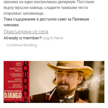
хроника на един контролиран делириум. Постлани
върху мръсни навици, сладките приказки често
открояват запомнящи...
Това съдържание е достъпно само за Премиум
членове.
Присъедини се сега
Already a member?
Log in here
Continue Reading