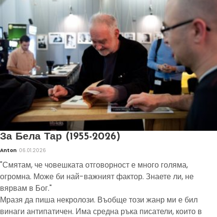
За Бела Тар (1955-2026)
Anton
06.01.2026
"Смятам, че човешката отговорност е много голяма,
огромна. Може би най-важният фактор. Знаете ли, не
вярвам в Бог."
Мразя да пиша некролози. Въобще този жанр ми е бил
винаги антипатичен. Има средна ръка писатели, които в