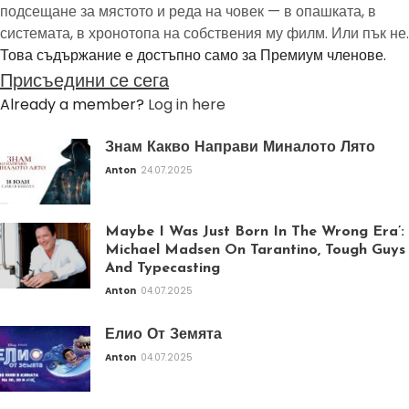
подсещане за мястото и реда на човек — в опашката, в
системата, в хронотопа на собствения му филм. Или пък не.
Това съдържание е достъпно само за Премиум членове.
Присъедини се сега
Already a member?
Log in here
Знам Какво Направи Миналото Лято
Anton
24.07.2025
Maybe I Was Just Born In The Wrong Era’:
Michael Madsen On Tarantino, Tough Guys
And Typecasting
Anton
04.07.2025
Елио От Земята
Anton
04.07.2025