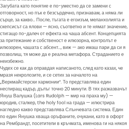
Загубата като понятие е по-уместно да се замени с
отговорност, но пък е безсърдечно, признавам, а няма ли
сърце, за какво… После, тъгата е егоизъм, меланхолията и
скепсисът са ялови — ясно, съответно и те нямат значение,
стигащо по-далеч от ефекта на чаша абсент. Концепцията
за притежание и собственост е илюзорна, контролът е
илюзорен, чашата с абсент…, виж — ако имаш пари да си я
позволиш, тя може да е реална метафора. Страданието е
неизбежно.
Чудех се как да оправдая написаното, след като казах, че
мразя некролозите, и се сетих за началото на
„Веркмайстерски хармонии“. То представлява един
неспиращ кадър, дълъг точно 20 минути. В тях разказвачът
Януш Валушка (Lars Rudolph — мир на праха му) —
юродив, сталкер, the holy fool на града — илюстрира
нагледно какво представлява Слънчевата система. Един
по един Янушка хваща оръфаните, очукани, като в офорт
на Рембрандт, посетители в кръчмата, именова ги на някоя