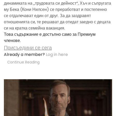
динамиката на „трудовата си дейност“, Хъч и съпругата
му Бека (Кони Нилсен) се преработват и постепенно
се отдалечават един от друг. За да заздравят
отношенията си, те решават да отидат заедно с децата
си на кратка семейна ваканция.
Това съдържание е достъпно само за Премиум
членове.
Присъедини се сега
Already a member?
Log in here
Continue Reading