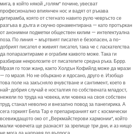
мига, в който някой „голям“ почине, увесват
професионално впиянчен нос и вадят от ръкава
дитирамба, която от стегнато навито руло чевръсто се
разгъва в дълга и скучно орнаментирана — като протъркан
от анонимни подметки обществен килим — интелектуална
поза. По линия – мъртвият писател е безопасен, а по-
добрият писател е живият писател, така че с ласкателства
да попаразитираме и ограбим каквото може. Така ги
разбирам некролозите от писателите средна ръка. Бррр.
Мразя го този жанр, както Холдън Кофийлд може да мрази
— го мразя. Но не объркано и ядосано, друго е. Изобщо
това поле на закъсняло вчувстване и сантимент, което в
най-добрия случай е носталгия по собствената младост,
нежели по труда на човека, или човека на своя собствен
труд, станал неволно и внезапно повод за панегирика. А
сега горкият Бела Тар е препарираният кит с космически
всевиждащото око от „Веркмайстерови хармонии“, който
малки човечета ще разнасят за зрелище три дни, и аз нищо
не мога да направя по въпроса.