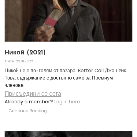
Никой (2021)
Anton
22.01.2022
Никой не е по-голям от пазара. Better Call Джон Уик
Това съдържание е достъпно само за Премиум
членове.
Присъедини се сега
Already a member?
Log in here
Continue Reading