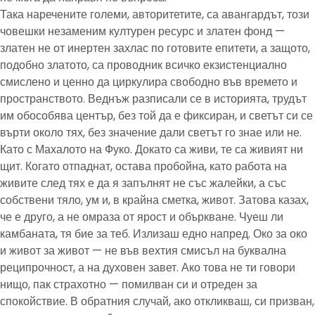
Така наречените големи, авторитетите, са авангардът, този
човешки незаменим културен ресурс и златен фонд —
златен не от инертен захлас по готовите епитети, а защото,
подобно златото, са проводник всичко екзистенциално
смислено и ценно да циркулира свободно във времето и
пространството. Веднъж разписали се в историята, трудът
им обособява център, без той да е фиксиран, и светът си се
върти около тях, без значение дали светът го знае или не.
Като с Махалото на Фуко. Докато са живи, те са живият ни
щит. Когато отпаднат, остава пробойна, като работа на
живите след тях е да я запълнят не със жалейки, а със
собствени тяло, ум и, в крайна сметка, живот. Затова казах,
че е друго, а не омраза от ярост и объркване. Чуеш ли
камбаната, тя бие за теб. Излизаш едно напред. Око за око
и живот за живот — не във вехтия смисъл на буквална
реципрочност, а на духовен завет. Ако това не ти говори
нищо, пак страхотно — помилван си и отреден за
спокойствие. В обратния случай, ако откликваш, си призван,