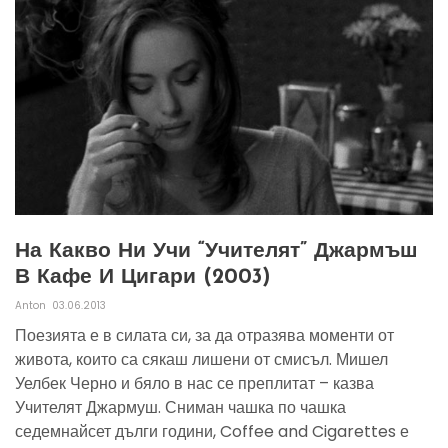
На Какво Ни Учи “учителят” Джармъш
В Кафе И Цигари (2003)
Anton
03.06.2013
Поезията е в силата си, за да отразява моменти от
живота, които са сякаш лишени от смисъл. Мишел
Уелбек Черно и бяло в нас се преплитат – казва
Учителят Джармуш. Сниман чашка по чашка
седемнайсет дълги години, Coffee and Cigarettes е