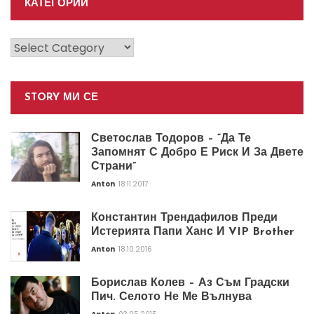
КАТЕГОРИИ
Категории
STORY МИ СЕ
Светослав Тодоров – “Да Те
Запомнят С Добро Е Риск И За Двете
Страни”
Anton
18.11.2017
Константин Трендафилов Преди
Истерията Папи Ханс И VIP Brother
Anton
18.10.2016
Борислав Колев – Аз Съм Градски
Пич. Селото Не Ме Вълнува