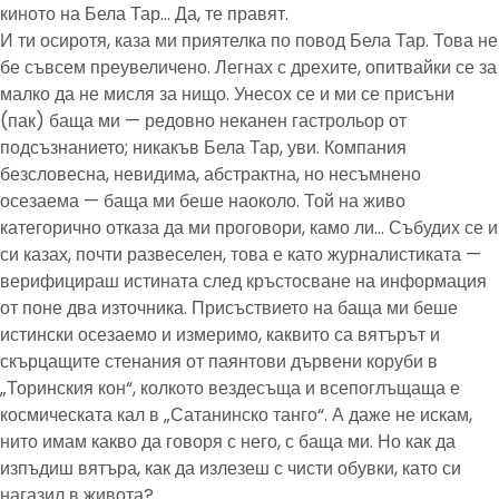
киното на Бела Тар… Да, те правят.
И ти осиротя, каза ми приятелка по повод Бела Тар. Това не
бе съвсем преувеличено. Легнах с дрехите, опитвайки се за
малко да не мисля за нищо. Унесох се и ми се присъни
(пак) баща ми — редовно неканен гастрольор от
подсъзнанието; никакъв Бела Тар, уви. Компания
безсловесна, невидима, абстрактна, но несъмнено
осезаема — баща ми беше наоколо. Той на живо
категорично отказа да ми проговори, камо ли… Събудих се и
си казах, почти развеселен, това е като журналистиката —
верифицираш истината след кръстосване на информация
от поне два източника. Присъствието на баща ми беше
истински осезаемо и измеримо, каквито са вятърът и
скърцащите стенания от паянтови дървени коруби в
„Торинския кон“, колкото вездесъща и всепоглъщаща е
космическата кал в „Сатанинско танго“. А даже не искам,
нито имам какво да говоря с него, с баща ми. Но как да
изпъдиш вятъра, как да излезеш с чисти обувки, като си
нагазил в живота?