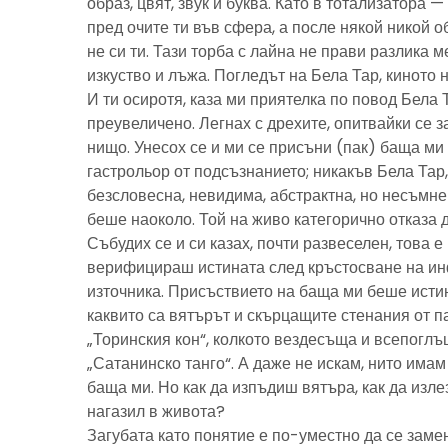
образ, цвят, звук и буква. Като в тотализатора 
пред очите ти във сфера, а после някой никой 
не си ти. Тази торба с лайна не прави разлика м
изкуство и лъжа. Погледът на Бела Тар, киното н
И ти осиротя, каза ми приятелка по повод Бела 
преувеличено. Легнах с дрехите, опитвайки се з
нищо. Унесох се и ми се присъни (пак) баща м
гастрольор от подсъзнанието; никакъв Бела Тар
безсловесна, невидима, абстрактна, но несъмн
беше наоколо. Той на живо категорично отказа 
Събудих се и си казах, почти развеселен, това 
верифицираш истината след кръстосване на ин
източника. Присъствието на баща ми беше исти
каквито са вятърът и скърцащите стенания от п
„Торинския кон“, колкото вездесъща и всепоглъ
„Сатанинско танго“. А даже не искам, нито имам 
баща ми. Но как да изпъдиш вятъра, как да излез
нагазил в живота?
Загубата като понятие е по-уместно да се замен