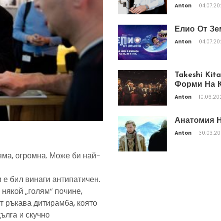
Anton
04.07.2
Елио От Зе
Anton
04.07.2
Takeshi Ki
Форми На К
Anton
10.06.20
Анатомия Н
Anton
30.03.2
яма, огромна. Може би най-
 е бил винаги антипатичен.
 някой „голям“ почине,
т ръкава дитирамба, която
дълга и скучно