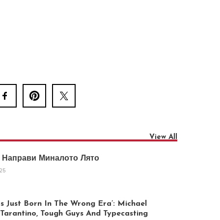
View All
 Направи Миналото Лято
025
 Just Born In The Wrong Era’: Michael
arantino, Tough Guys And Typecasting