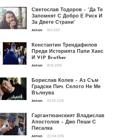
Светослав Тодоров – “Да Те
Запомнят С Добро Е Риск И
За Двете Страни”
Anton
18.11.2017
Константин Трендафилов
Преди Истерията Папи Ханс
И VIP Brother
Anton
18.10.2016
Борислав Колев – Аз Съм
Градски Пич. Селото Не Ме
Вълнува
Anton
03.05.2015
Гаргантюанският Владислав
Апостолов – Джо Пеши С
Писалка
Anton
22.04.2015