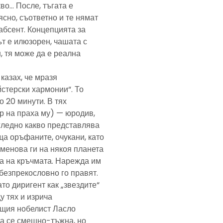
кво… После, тъгата е
ясно, съответно и те нямат
абсент. Концепцията за
т е илюзорен, чашата с
, тя може да е реална
казах, че мразя
йстерски хармонии“. То
 20 минути. В тях
р на праха му) — юродив,
агледно какво представлява
а оръфаните, очукани, като
именова ги на някоя планета
ра на кръчмата. Нарежда им
, безпрекословно го правят.
ато диригент как „звездите“
у тях и изрича
ещия нобелист Ласло
ща се смешно-тъжна, но