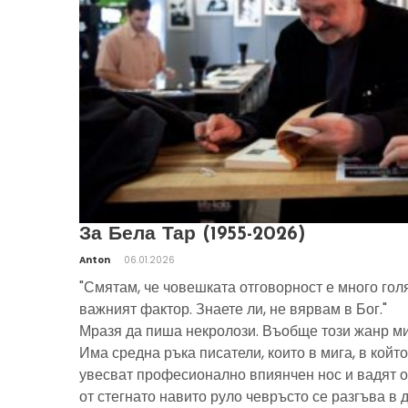
За Бела Тар (1955-2026)
Anton
06.01.2026
"Смятам, че човешката отговорност е много гол
важният фактор. Знаете ли, не вярвам в Бог."
Мразя да пиша некролози. Въобще този жанр ми
Има средна ръка писатели, които в мига, в който
увесват професионално впиянчен нос и вадят о
от стегнато навито руло чевръсто се разгъва в 