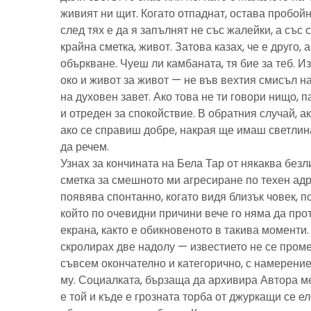
живият ни щит. Когато отпаднат, остава пробойн
след тях е да я запълнят не със жалейки, а със с
крайна сметка, живот. Затова казах, че е друго, 
объркване. Чуеш ли камбаната, тя бие за теб. И
око и живот за живот — не във вехтия смисъл н
на духовен завет. Ако това не ти говори нищо, 
и отреден за спокойствие. В обратния случай, ак
ако се справиш добре, накрая ще имаш светлина
да речем.
Узнах за кончината на Бела Тар от някаква без
сметка за смешното ми агресиране по техен адре
появява спонтанно, когато видя близък човек, 
който по очевидни причини вече го няма да про
екрана, както е обикновеното в такива моменти
скролирах две надолу — известието не се пром
съвсем окончателно и категорично, с намерение
му. Социалката, бързаща да архивира Автора м
е той и къде е грозната торба от джуркащи се 