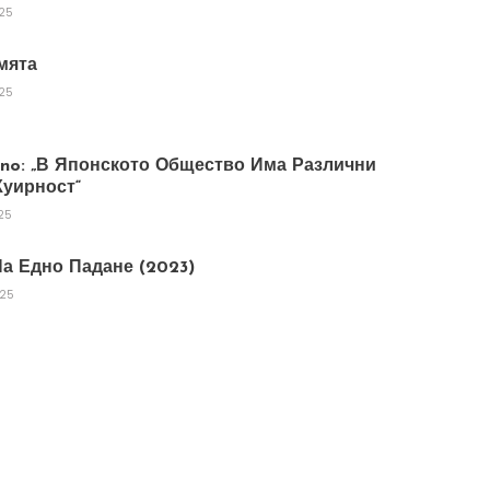
025
мята
025
tano: „В Японското Общество Има Различни
уирност“
25
а Едно Падане (2023)
025