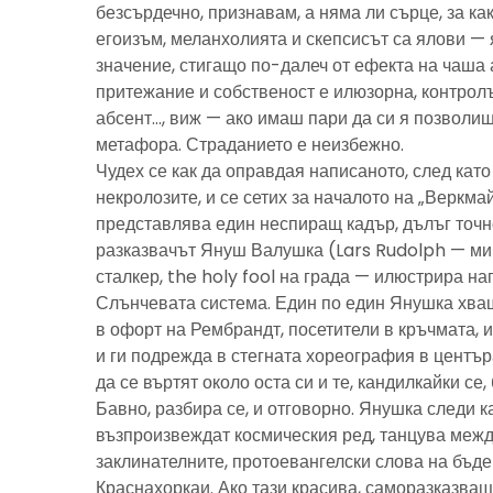
безсърдечно, признавам, а няма ли сърце, за ка
егоизъм, меланхолията и скепсисът са ялови — 
значение, стигащо по-далеч от ефекта на чаша 
притежание и собственост е илюзорна, контролъ
абсент…, виж — ако имаш пари да си я позволиш
метафора. Страданието е неизбежно.
Чудех се как да оправдая написаното, след като 
некролозите, и се сетих за началото на „Веркма
представлява един неспиращ кадър, дълъг точно
разказвачът Януш Валушка (Lars Rudolph — ми
сталкер, the holy fool на града — илюстрира н
Слънчевата система. Един по един Янушка хващ
в офорт на Рембрандт, посетители в кръчмата, 
и ги подрежда в стегната хореография в центъ
да се въртят около оста си и те, кандилкайки се
Бавно, разбира се, и отговорно. Янушка следи к
възпроизвеждат космическия ред, танцува межд
заклинателните, протоевангелски слова на бъд
Краснахоркаи. Ако тази красива, саморазказва