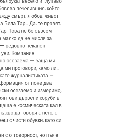
— бълбукат весело и глупаво
обявява печелившия, който
ежду смърт, любов, живот,
а Бела Тар… Да, те правят.
Тар. Това не бе съвсем
а малко да не мисля за
и — редовно неканен
, уви. Компания
ено осезаема — баща ми
да ми проговори, камо ли…
е като журналистиката —
формация от поне два
нски осезаемо и измеримо,
аянтови дървени коруби в
щаща е космическата кал в
какво да говоря с него, с
еш с чисти обувки, като си
и с отговорност, но пък е