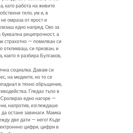
а, като работа на живите
обствени тяло, ум и, в
а не омраза от ярост и
злизаш едно напред. Око за
а буквална реципрочност, а
пак страхотно — помилван си
о откликваш, си призван, и
, както я разбира Булгаков,
лична социалка. Давам си
с, на медиите, но то се
попаднал в тяхно обръщение,
тиводейства. Гледах тъпо в
. Сролирах едно нагоре —
ени, напротив, изглеждаше
 да остане завинаги. Мамка
ежду две дати — него! Къде
електроннно цифри, цифри в