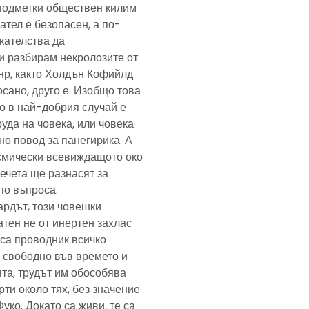
подметки обществен килим
ател е безопасен, а по-
скателства да
и разбирам некролозите от
анр, както Холдън Кофийлд
сано, друго е. Изобщо това
то в най-добрия случай е
уда на човека, или човека
но повод за панегирика. А
осмически всевиждащото око
ечета ще разнасят за
по въпроса.
ардът, този човешки
тен не от инертен захлас
, са проводник всичко
 свободно във времето и
та, трудът им обособява
рти около тях, без значение
Фуко. Докато са живи, те са