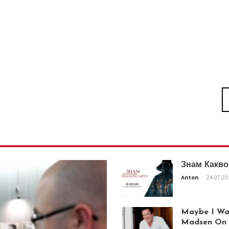
Знам Какво
Anton
24.07.2
Maybe I Was
Madsen On T