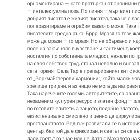
орнаментирана — като протъркан от анонимни 
— интелектуална поза. По линия – мъртвият пис
добрият писател е живият писател, така че с ла
попаразитираме и ограбим каквото може. Така г
писателите средна ръка. Бррр. Мразя го този ж
може да мрази — го мразя. Но не объркано и ядо
поле на закъсняло вчувстване и сантимент, кое
носталгия по собствената младост, нежели по тр
на своя собствен труд, станал неволно и внезап
сега горкият Бела Тар е препарираният кит с к
от „Веркмайстерови хармонии“, който малки чов
зрелище три дни, и аз нищо не мога да направя 
Така наречените големи, авторитетите, са аванг
незаменим културен ресурс и златен фонд — зла
по готовите епитети, а защото, подобно златото
екзистенциално смислено и ценно да циркулира
пространството. Веднъж разписали се в история
център, без той да е фиксиран, и светът си се въ
дали светът го знае или не. Като с Махалото на 