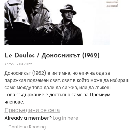
Le Doulos / Доносникът (1962)
Anton
12.03.2022
Доносникът (1962) е интимна, но епична ода за
парижкия подземен свят, свят в който може да избираш
само между това дали да си жив, или да лъжеш.
Това съдържание е достъпно само за Премиум
членове.
Присъедини се сега
Already a member?
Log in here
Continue Reading