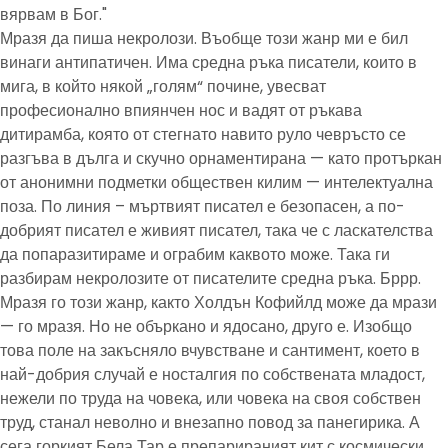
вярвам в Бог."
Мразя да пиша некролози. Въобще този жанр ми е бил
винаги антипатичен. Има средна ръка писатели, които в
мига, в който някой „голям“ почине, увесват
професионално впиянчен нос и вадят от ръкава
дитирамба, която от стегнато навито руло чевръсто се
разгъва в дълга и скучно орнаментирана — като протъркан
от анонимни подметки обществен килим — интелектуална
поза. По линия – мъртвият писател е безопасен, а по-
добрият писател е живият писател, така че с ласкателства
да попаразитираме и ограбим каквото може. Така ги
разбирам некролозите от писателите средна ръка. Бррр.
Мразя го този жанр, както Холдън Кофийлд може да мрази
— го мразя. Но не объркано и ядосано, друго е. Изобщо
това поле на закъсняло вчувстване и сантимент, което в
най-добрия случай е носталгия по собствената младост,
нежели по труда на човека, или човека на своя собствен
труд, станал неволно и внезапно повод за панегирика. А
сега горкият Бела Тар е препарираният кит с космически