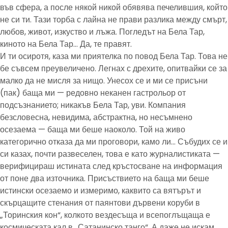
във сфера, а после някой никой обявява печелившия, който
не си ти. Тази торба с лайна не прави разлика между смърт,
любов, живот, изкуство и лъжа. Погледът на Бела Тар,
киното на Бела Тар… Да, те правят.
И ти осиротя, каза ми приятелка по повод Бела Тар. Това не
бе съвсем преувеличено. Легнах с дрехите, опитвайки се за
малко да не мисля за нищо. Унесох се и ми се присъни
(пак) баща ми — редовно неканен гастрольор от
подсъзнанието; никакъв Бела Тар, уви. Компания
безсловесна, невидима, абстрактна, но несъмнено
осезаема — баща ми беше наоколо. Той на живо
категорично отказа да ми проговори, камо ли… Събудих се и
си казах, почти развеселен, това е като журналистиката —
верифицираш истината след кръстосване на информация
от поне два източника. Присъствието на баща ми беше
истински осезаемо и измеримо, каквито са вятърът и
скърцащите стенания от паянтови дървени коруби в
„Торинския кон“, колкото вездесъща и всепоглъщаща е
космическата кал в „Сатанинско танго“. А даже не искам,