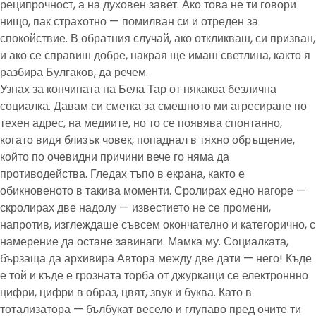
реципрочност, а на духовен завет. Ако това не ти говори
нищо, пак страхотно — помилван си и отреден за
спокойствие. В обратния случай, ако откликваш, си призван,
и ако се справиш добре, накрая ще имаш светлина, както я
разбира Булгаков, да речем.
Узнах за кончината на Бела Тар от някаква безлична
социалка. Давам си сметка за смешното ми агресиране по
техен адрес, на медиите, но то се появява спонтанно,
когато видя близък човек, попаднал в тяхно обръщение,
който по очевидни причини вече го няма да
противодейства. Гледах тъпо в екрана, както е
обикновеното в такива моменти. Сролирах едно нагоре —
скролирах две надолу — известието не се промени,
напротив, изглеждаше съвсем окончателно и категорично, с
намерение да остане завинаги. Мамка му. Социалката,
бързаща да архивира Автора между две дати — него! Къде
е той и къде е грозната торба от джуркащи се електроннно
цифри, цифри в образ, цвят, звук и буква. Като в
тотализатора — бълбукат весело и глупаво пред очите ти