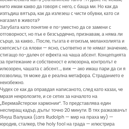
нито имам какво да говоря с него, с баща ми. Но как да
изпъдиш вятъра, как да излезеш с чисти обувки, като си
нагазил в живота?
Загубата като понятие е по-уместно да се замени с
отговорност, но пък е безсърдечно, признавам, а няма ли
сърце, за какво… После, тъгата е егоизъм, меланхолията и
скепсисът са ялови — ясно, съответно и те нямат значение,
стигащо по-далеч от ефекта на чаша абсент. Концепцията
за притежание и собственост е илюзорна, контролът е
илюзорен, чашата с абсент…, виж — ако имаш пари да си я
позволиш, тя може да е реална метафора. Страданието е
неизбежно.
Чудех се как да оправдая написаното, след като казах, че
мразя некролозите, и се сетих за началото на
„Веркмайстерски хармонии“. То представлява един
неспиращ кадър, дълъг точно 20 минути. В тях разказвачът
Януш Валушка (Lars Rudolph — мир на праха му) —
юродив, сталкер, the holy fool на града — илюстрира