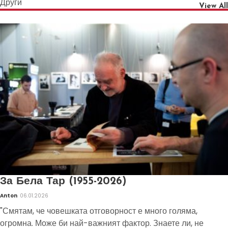
Други
View All
За Бела Тар (1955-2026)
Anton
06.01.2026
"Смятам, че човешката отговорност е много голяма,
огромна. Може би най-важният фактор. Знаете ли, не