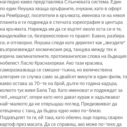
нагледно какво представлява Слънчевата система. Един
по един Янушка хваща оръфаните, очукани, като в офорт
на Рембрандт, посетители в кръчмата, именова ги на някоя
планета и ги подрежда в стегната хореография в центъра
на кръчмата. Нарежда им да се въртят около оста си и те,
кандилкайки се, безпрекословно го правят. Бавно, разбира
се, и отговорно. Янушка следи като диригент как „звездите“
възпроизвеждат космическия ред, танцува между тях и
изрича заклинателните, протоевангелски слова на бъдещия
нобелист Ласло Краснахоркаи. Ако тази красива,
саморазказваща се смешно-тъжна, но величествена
алегория се случва само за двайсет минути в един филм, то
какво остава за 70-те на брой, дълги по година кадъра,
колкото тук живя Бела Тар. Като именоват и подреждат за
теб „нещата“, опори като него дават кураж и задължават
най-малкото да не отвръщаш поглед. Предизвикват да
отвърнеш с танц, да бъдеш едно ниво по-близо.
Подхвърлят ти ги, ей така, като обелен, още парещ сварен
картоф през масата. Да се справиш, ако може по-тихо да