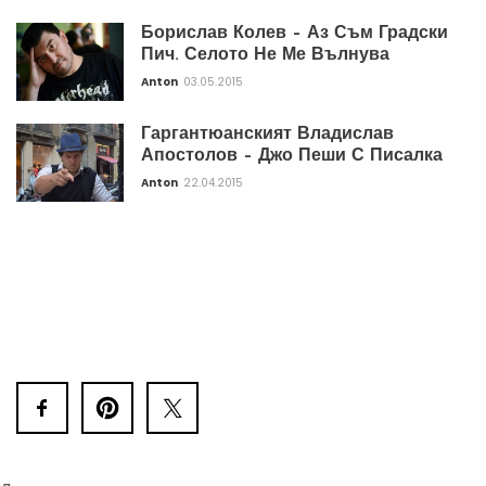
Борислав Колев – Аз Съм Градски
Пич. Селото Не Ме Вълнува
Anton
03.05.2015
Гаргантюанският Владислав
Апостолов – Джо Пеши С Писалка
Anton
22.04.2015