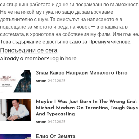
си свършиш работата и да не ги посрамваш по възможност.
Не че на някой му пука, но защо да замърсяваме
допълнително с шум. Та смисълът на написаното е в
подсещане за мястото и реда на човек — в опашката, в
системата, в хронотопа на собствения му филм. Или пък не.
Това съдържание е достъпно само за Премиум членове.
Присъедини се сега
Already a member?
Log in here
Знам Какво Направи Миналото Лято
Anton
24.07.2025
Maybe I Was Just Born In The Wrong Era’:
Michael Madsen On Tarantino, Tough Guys
And Typecasting
Anton
04.07.2025
Елио От Земята