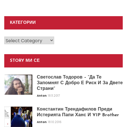
КАТЕГОРИИ
Категории
STORY МИ СЕ
Светослав Тодоров – “Да Те
Запомнят С Добро Е Риск И За Двете
Страни”
Anton
18.11.2017
Константин Трендафилов Преди
Истерията Папи Ханс И VIP Brother
Anton
18.10.2016