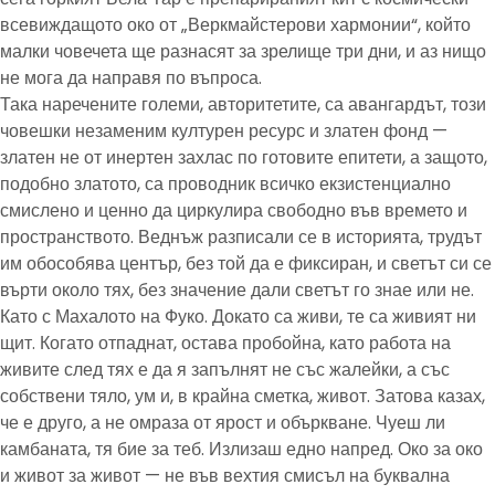
всевиждащото око от „Веркмайстерови хармонии“, който
малки човечета ще разнасят за зрелище три дни, и аз нищо
не мога да направя по въпроса.
Така наречените големи, авторитетите, са авангардът, този
човешки незаменим културен ресурс и златен фонд —
златен не от инертен захлас по готовите епитети, а защото,
подобно златото, са проводник всичко екзистенциално
смислено и ценно да циркулира свободно във времето и
пространството. Веднъж разписали се в историята, трудът
им обособява център, без той да е фиксиран, и светът си се
върти около тях, без значение дали светът го знае или не.
Като с Махалото на Фуко. Докато са живи, те са живият ни
щит. Когато отпаднат, остава пробойна, като работа на
живите след тях е да я запълнят не със жалейки, а със
собствени тяло, ум и, в крайна сметка, живот. Затова казах,
че е друго, а не омраза от ярост и объркване. Чуеш ли
камбаната, тя бие за теб. Излизаш едно напред. Око за око
и живот за живот — не във вехтия смисъл на буквална