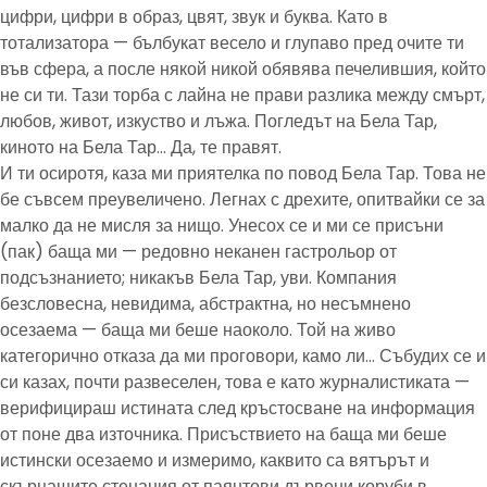
цифри, цифри в образ, цвят, звук и буква. Като в
тотализатора — бълбукат весело и глупаво пред очите ти
във сфера, а после някой никой обявява печелившия, който
не си ти. Тази торба с лайна не прави разлика между смърт,
любов, живот, изкуство и лъжа. Погледът на Бела Тар,
киното на Бела Тар… Да, те правят.
И ти осиротя, каза ми приятелка по повод Бела Тар. Това не
бе съвсем преувеличено. Легнах с дрехите, опитвайки се за
малко да не мисля за нищо. Унесох се и ми се присъни
(пак) баща ми — редовно неканен гастрольор от
подсъзнанието; никакъв Бела Тар, уви. Компания
безсловесна, невидима, абстрактна, но несъмнено
осезаема — баща ми беше наоколо. Той на живо
категорично отказа да ми проговори, камо ли… Събудих се и
си казах, почти развеселен, това е като журналистиката —
верифицираш истината след кръстосване на информация
от поне два източника. Присъствието на баща ми беше
истински осезаемо и измеримо, каквито са вятърът и
скърцащите стенания от паянтови дървени коруби в