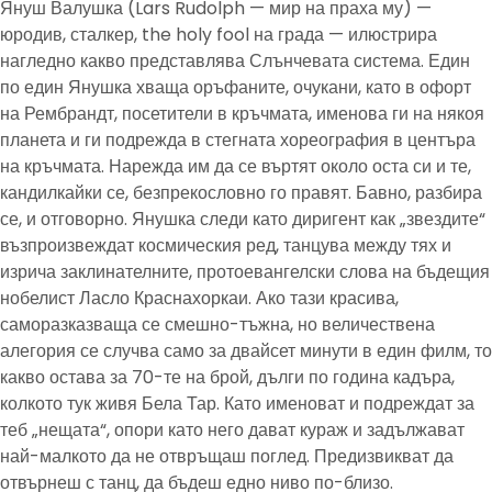
Януш Валушка (Lars Rudolph — мир на праха му) —
юродив, сталкер, the holy fool на града — илюстрира
нагледно какво представлява Слънчевата система. Един
по един Янушка хваща оръфаните, очукани, като в офорт
на Рембрандт, посетители в кръчмата, именова ги на някоя
планета и ги подрежда в стегната хореография в центъра
на кръчмата. Нарежда им да се въртят около оста си и те,
кандилкайки се, безпрекословно го правят. Бавно, разбира
се, и отговорно. Янушка следи като диригент как „звездите“
възпроизвеждат космическия ред, танцува между тях и
изрича заклинателните, протоевангелски слова на бъдещия
нобелист Ласло Краснахоркаи. Ако тази красива,
саморазказваща се смешно-тъжна, но величествена
алегория се случва само за двайсет минути в един филм, то
какво остава за 70-те на брой, дълги по година кадъра,
колкото тук живя Бела Тар. Като именоват и подреждат за
теб „нещата“, опори като него дават кураж и задължават
най-малкото да не отвръщаш поглед. Предизвикват да
отвърнеш с танц, да бъдеш едно ниво по-близо.