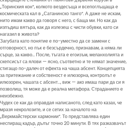
„Торинския кон“, колкото вездесъща и всепоглъщаща е
космическата кал в „Сатанинско танго“. А даже не искам,
нито имам какво да говоря с него, с баща ми. Но как да
изпъдиш вятъра, как да излезеш с чисти обувки, като си
нагазил в живота?
Загубата като понятие е по-уместно да се замени с
отговорност, но пък е безсърдечно, признавам, а няма ли
сърце, за какво… После, тъгата е егоизъм, меланхолията и
скепсисът са ялови — ясно, съответно и те нямат значение,
стигащо по-далеч от ефекта на чаша абсент. Концепцията
за притежание и собственост е илюзорна, контролът е
илюзорен, чашата с абсент…, виж — ако имаш пари да си я
позволиш, тя може да е реална метафора. Страданието е
неизбежно.
Чудех се как да оправдая написаното, след като казах, че
мразя некролозите, и се сетих за началото на
„Веркмайстерски хармонии“. То представлява един
неспиращ кадър, дълъг точно 20 минути. В тях разказвачът