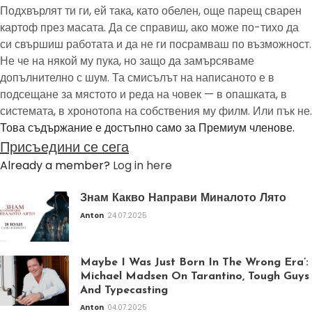
Подхвърлят ти ги, ей така, като обелен, още парещ сварен
картоф през масата. Да се справиш, ако може по-тихо да
си свършиш работата и да не ги посрамваш по възможност.
Не че на някой му пука, но защо да замърсяваме
допълнително с шум. Та смисълът на написаното е в
подсещане за мястото и реда на човек — в опашката, в
системата, в хронотопа на собствения му филм. Или пък не.
Това съдържание е достъпно само за Премиум членове.
Присъедини се сега
Already a member?
Log in here
Знам Какво Направи Миналото Лято
Anton
24.07.2025
Maybe I Was Just Born In The Wrong Era’:
Michael Madsen On Tarantino, Tough Guys
And Typecasting
Anton
04.07.2025