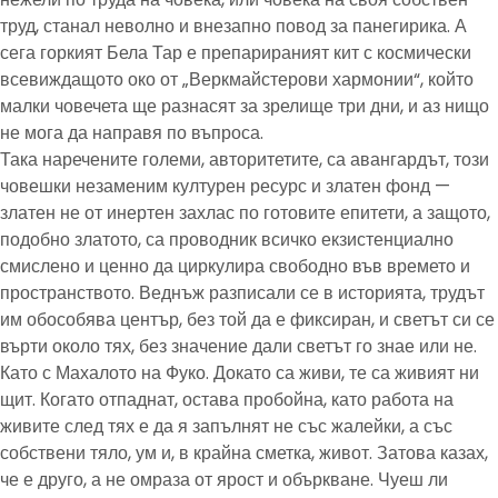
труд, станал неволно и внезапно повод за панегирика. А
сега горкият Бела Тар е препарираният кит с космически
всевиждащото око от „Веркмайстерови хармонии“, който
малки човечета ще разнасят за зрелище три дни, и аз нищо
не мога да направя по въпроса.
Така наречените големи, авторитетите, са авангардът, този
човешки незаменим културен ресурс и златен фонд —
златен не от инертен захлас по готовите епитети, а защото,
подобно златото, са проводник всичко екзистенциално
смислено и ценно да циркулира свободно във времето и
пространството. Веднъж разписали се в историята, трудът
им обособява център, без той да е фиксиран, и светът си се
върти около тях, без значение дали светът го знае или не.
Като с Махалото на Фуко. Докато са живи, те са живият ни
щит. Когато отпаднат, остава пробойна, като работа на
живите след тях е да я запълнят не със жалейки, а със
собствени тяло, ум и, в крайна сметка, живот. Затова казах,
че е друго, а не омраза от ярост и объркване. Чуеш ли