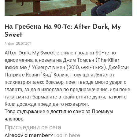
На Гребена На 90-Те: After Dark, My
Sweet
Anton
25.07.2011
After Dark, My Sweet е стилен ноар от 90-те по
едноименната новела на Джим Томсън (The Killer
Inside Me / Убиецът в мен (2010, GRIFTERS). Джейсън
Патрик е Кевин "Кид" Колинс, току що избягал от
психиатрията екс боксьор, поел твърде много удари с
главата, за да я използва по предназначение, или поне
така смятат барманите в крайпътните дупки, на които
Коли досажда преди да го изхвърлят.
Това съдържание е достъпно само за Премиум
членове.
Присъедини се сега
Already a member?
Log in here