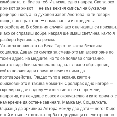
камбаната, тя бие за теб. Излизаш едно напред. Око за око
и живот за живот — не във вехтия смисъл на буквална
реципрочност, а на духовен завет. Ако това не ти говори
нищо, пак страхотно — помилван си и отреден за
спокойствие. В обратния случай, ако откликваш, си призван,
и ако се справиш добре, накрая ще имаш светлина, както я
разбира Булгаков, да речем.
Узнах за кончината на Бела Тар от някаква безлична
социалка. Давам си сметка за смешното ми агресиране по
техен адрес, на медиите, но то се появява спонтанно,
когато видя близък човек, попаднал в тяхно обръщение,
който по очевидни причини вече го няма да
противодейства. Гледах тъпо в екрана, както е
обикновеното в такива моменти. Сролирах едно нагоре —
скролирах две надолу — известието не се промени,
напротив, изглеждаше съвсем окончателно и категорично, с
намерение да остане завинаги. Мамка му. Социалката,
бързаща да архивира Автора между две дати — него! Къде
е той и къде е грозната торба от джуркащи се електроннно