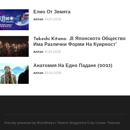
Елио От Земята
Anton
04.07.2025
Takeshi Kitano: „В Японското Общество
Има Различни Форми На Куирност“
Anton
10.06.2025
Анатомия На Едно Падане (2023)
Anton
30.03.2025
Proudly powered by WordPress
|
Theme: Magazine O by
Ocean Themes
.