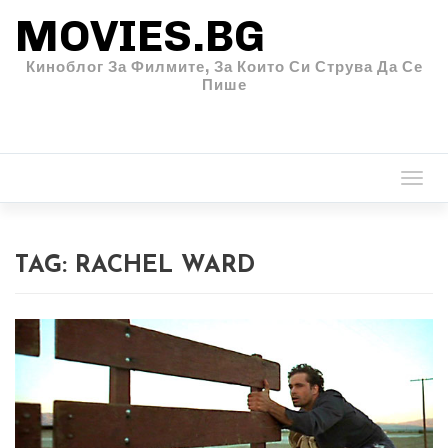
MOVIES.BG
Киноблог За Филмите, За Които Си Струва Да Се
Пише
Togg
navi
TAG:
RACHEL WARD