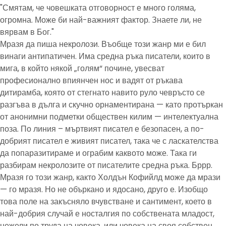
"Смятам, че човешката отговорност е много голяма,
огромна. Може би най-важният фактор. Знаете ли, не
вярвам в Бог."
Мразя да пиша некролози. Въобще този жанр ми е бил
винаги антипатичен. Има средна ръка писатели, които в
мига, в който някой „голям“ почине, увесват
професионално впиянчен нос и вадят от ръкава
дитирамба, която от стегнато навито руло чевръсто се
разгъва в дълга и скучно орнаментирана — като протъркан
от анонимни подметки обществен килим — интелектуална
поза. По линия – мъртвият писател е безопасен, а по-
добрият писател е живият писател, така че с ласкателства
да попаразитираме и ограбим каквото може. Така ги
разбирам некролозите от писателите средна ръка. Бррр.
Мразя го този жанр, както Холдън Кофийлд може да мрази
— го мразя. Но не объркано и ядосано, друго е. Изобщо
това поле на закъсняло вчувстване и сантимент, което в
най-добрия случай е носталгия по собствената младост,
нежели по труда на човека, или човека на своя собствен