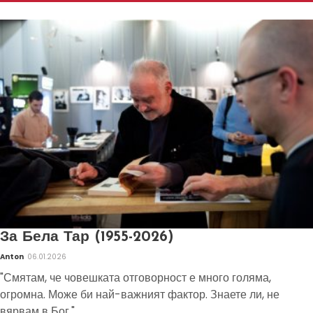
За Бела Тар (1955-2026)
Anton
06.01.2026
"Смятам, че човешката отговорност е много голяма,
огромна. Може би най-важният фактор. Знаете ли, не
вярвам в Бог."