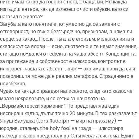
нито имам какво да говоря с него, с баща ми. Но как да
изпъдиш вятъра, как да излезеш с чисти обувки, като си
нагазил в живота?
Загубата като понятие е по-уместно да се замени с
отговорност, но пък е безсърдечно, признавам, а няма ли
сърце, за какво… После, тъгата е егоизъм, меланхолията и
скепсисът са ялови — ясно, съответно и те нямат значение,
стигащо по-далеч от ефекта на чаша абсент. Концепцията
за притежание и собственост е илюзорна, контролът е
илюзорен, чашата с абсент…, виж — ако имаш пари да си я
позволиш, тя може да е реална метафора. Страданието е
неизбежно.
Чудех се как да оправдая написаното, след като казах, че
мразя некролозите, и се сетих за началото на
„Веркмайстерски хармонии“. То представлява един
неспиращ кадър, дълъг точно 20 минути. В тях разказвачът
Януш Валушка (Lars Rudolph — мир на праха му) —
юродив, сталкер, the holy fool на града — илюстрира
нагледно какво представлява Слънчевата система. Един