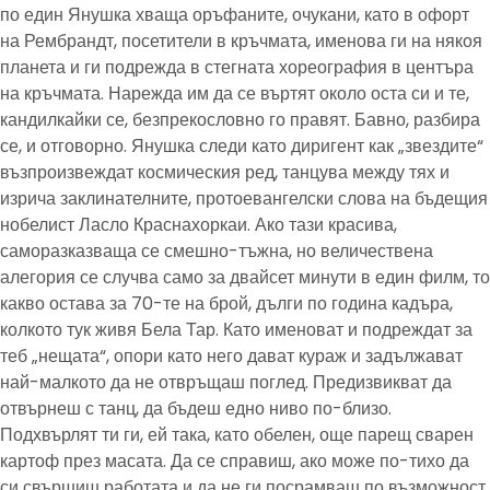
по един Янушка хваща оръфаните, очукани, като в офорт
на Рембрандт, посетители в кръчмата, именова ги на някоя
планета и ги подрежда в стегната хореография в центъра
на кръчмата. Нарежда им да се въртят около оста си и те,
кандилкайки се, безпрекословно го правят. Бавно, разбира
се, и отговорно. Янушка следи като диригент как „звездите“
възпроизвеждат космическия ред, танцува между тях и
изрича заклинателните, протоевангелски слова на бъдещия
нобелист Ласло Краснахоркаи. Ако тази красива,
саморазказваща се смешно-тъжна, но величествена
алегория се случва само за двайсет минути в един филм, то
какво остава за 70-те на брой, дълги по година кадъра,
колкото тук живя Бела Тар. Като именоват и подреждат за
теб „нещата“, опори като него дават кураж и задължават
най-малкото да не отвръщаш поглед. Предизвикват да
отвърнеш с танц, да бъдеш едно ниво по-близо.
Подхвърлят ти ги, ей така, като обелен, още парещ сварен
картоф през масата. Да се справиш, ако може по-тихо да
си свършиш работата и да не ги посрамваш по възможност.