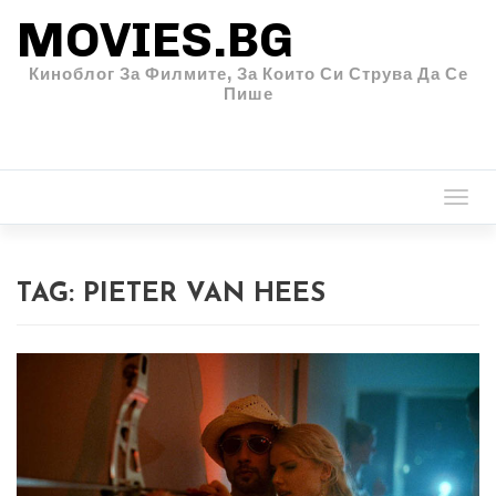
MOVIES.BG
Киноблог За Филмите, За Които Си Струва Да Се
Пише
Togg
navi
TAG:
PIETER VAN HEES