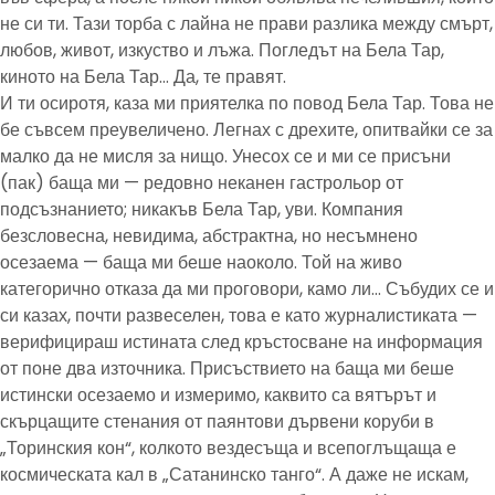
не си ти. Тази торба с лайна не прави разлика между смърт,
любов, живот, изкуство и лъжа. Погледът на Бела Тар,
киното на Бела Тар… Да, те правят.
И ти осиротя, каза ми приятелка по повод Бела Тар. Това не
бе съвсем преувеличено. Легнах с дрехите, опитвайки се за
малко да не мисля за нищо. Унесох се и ми се присъни
(пак) баща ми — редовно неканен гастрольор от
подсъзнанието; никакъв Бела Тар, уви. Компания
безсловесна, невидима, абстрактна, но несъмнено
осезаема — баща ми беше наоколо. Той на живо
категорично отказа да ми проговори, камо ли… Събудих се и
си казах, почти развеселен, това е като журналистиката —
верифицираш истината след кръстосване на информация
от поне два източника. Присъствието на баща ми беше
истински осезаемо и измеримо, каквито са вятърът и
скърцащите стенания от паянтови дървени коруби в
„Торинския кон“, колкото вездесъща и всепоглъщаща е
космическата кал в „Сатанинско танго“. А даже не искам,