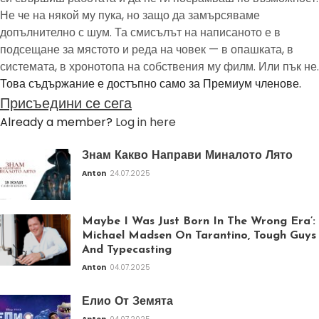
Не че на някой му пука, но защо да замърсяваме
допълнително с шум. Та смисълът на написаното е в
подсещане за мястото и реда на човек — в опашката, в
системата, в хронотопа на собствения му филм. Или пък не.
Това съдържание е достъпно само за Премиум членове.
Присъедини се сега
Already a member?
Log in here
Знам Какво Направи Миналото Лято
Anton
24.07.2025
Maybe I Was Just Born In The Wrong Era’:
Michael Madsen On Tarantino, Tough Guys
And Typecasting
Anton
04.07.2025
Елио От Земята