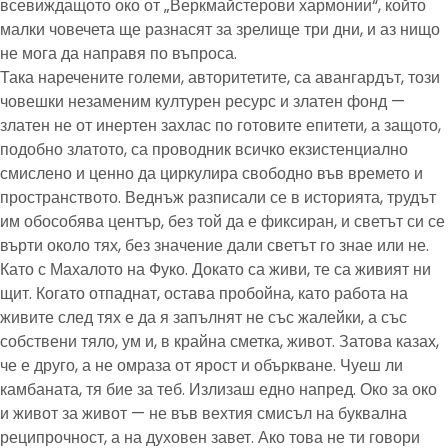
всевиждащото око от „Веркмайстерови хармонии“, който
малки човечета ще разнасят за зрелище три дни, и аз нищо
не мога да направя по въпроса.
Така наречените големи, авторитетите, са авангардът, този
човешки незаменим културен ресурс и златен фонд —
златен не от инертен захлас по готовите епитети, а защото,
подобно златото, са проводник всичко екзистенциално
смислено и ценно да циркулира свободно във времето и
пространството. Веднъж разписали се в историята, трудът
им обособява център, без той да е фиксиран, и светът си се
върти около тях, без значение дали светът го знае или не.
Като с Махалото на Фуко. Докато са живи, те са живият ни
щит. Когато отпаднат, остава пробойна, като работа на
живите след тях е да я запълнят не със жалейки, а със
собствени тяло, ум и, в крайна сметка, живот. Затова казах,
че е друго, а не омраза от ярост и объркване. Чуеш ли
камбаната, тя бие за теб. Излизаш едно напред. Око за око
и живот за живот — не във вехтия смисъл на буквална
реципрочност, а на духовен завет. Ако това не ти говори