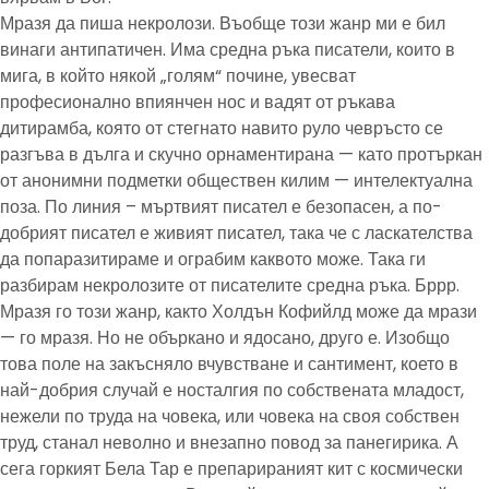
Мразя да пиша некролози. Въобще този жанр ми е бил
винаги антипатичен. Има средна ръка писатели, които в
мига, в който някой „голям“ почине, увесват
професионално впиянчен нос и вадят от ръкава
дитирамба, която от стегнато навито руло чевръсто се
разгъва в дълга и скучно орнаментирана — като протъркан
от анонимни подметки обществен килим — интелектуална
поза. По линия – мъртвият писател е безопасен, а по-
добрият писател е живият писател, така че с ласкателства
да попаразитираме и ограбим каквото може. Така ги
разбирам некролозите от писателите средна ръка. Бррр.
Мразя го този жанр, както Холдън Кофийлд може да мрази
— го мразя. Но не объркано и ядосано, друго е. Изобщо
това поле на закъсняло вчувстване и сантимент, което в
най-добрия случай е носталгия по собствената младост,
нежели по труда на човека, или човека на своя собствен
труд, станал неволно и внезапно повод за панегирика. А
сега горкият Бела Тар е препарираният кит с космически