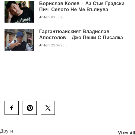
Борислав Колев – Аз Съм Градски
Пич. Селото Не Ме Вълнува
Anton
03.05.2015
Гаргантюанският Владислав
Апостолов – Джо Пеши С Писалка
Anton
22.04.2015
Други
View All