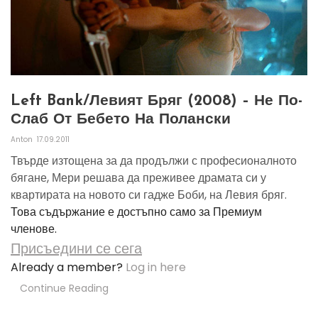
Left Bank/Левият Бряг (2008) – Не По-
Слаб От Бебето На Полански
Anton
17.09.2011
Твърде изтощена за да продължи с професионалното
бягане, Мери решава да преживее драмата си у
квартирата на новото си гадже Боби, на Левия бряг.
Това съдържание е достъпно само за Премиум
членове.
Присъедини се сега
Already a member?
Log in here
Continue Reading