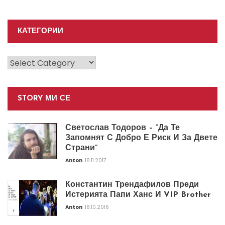
КАТЕГОРИИ
Категории
STORY МИ СЕ
Светослав Тодоров – “Да Те
Запомнят С Добро Е Риск И За Двете
Страни”
Anton
18.11.2017
Константин Трендафилов Преди
Истерията Папи Ханс И VIP Brother
Anton
18.10.2016