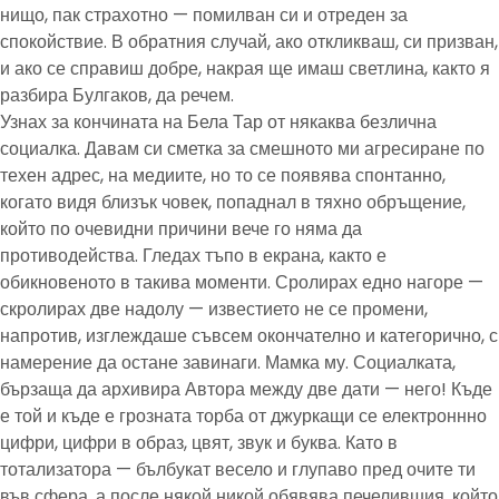
нищо, пак страхотно — помилван си и отреден за
спокойствие. В обратния случай, ако откликваш, си призван,
и ако се справиш добре, накрая ще имаш светлина, както я
разбира Булгаков, да речем.
Узнах за кончината на Бела Тар от някаква безлична
социалка. Давам си сметка за смешното ми агресиране по
техен адрес, на медиите, но то се появява спонтанно,
когато видя близък човек, попаднал в тяхно обръщение,
който по очевидни причини вече го няма да
противодейства. Гледах тъпо в екрана, както е
обикновеното в такива моменти. Сролирах едно нагоре —
скролирах две надолу — известието не се промени,
напротив, изглеждаше съвсем окончателно и категорично, с
намерение да остане завинаги. Мамка му. Социалката,
бързаща да архивира Автора между две дати — него! Къде
е той и къде е грозната торба от джуркащи се електроннно
цифри, цифри в образ, цвят, звук и буква. Като в
тотализатора — бълбукат весело и глупаво пред очите ти
във сфера, а после някой никой обявява печелившия, който