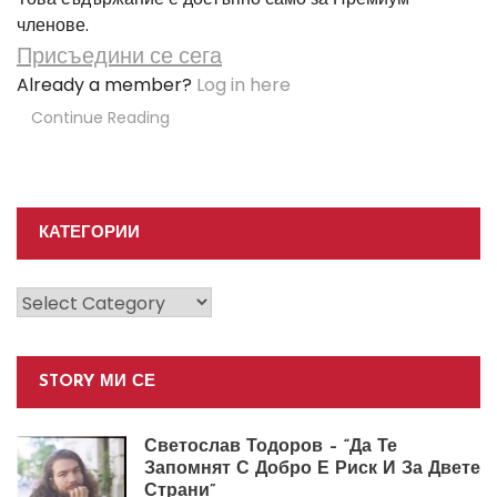
членове.
Присъедини се сега
Already a member?
Log in here
Continue Reading
КАТЕГОРИИ
Категории
STORY МИ СЕ
Светослав Тодоров – “Да Те
Запомнят С Добро Е Риск И За Двете
Страни”