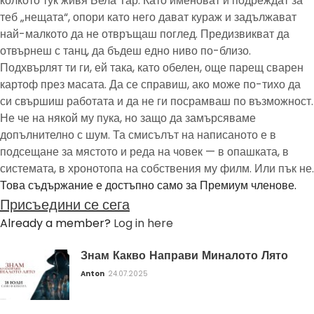
колкото тук живя Бела Тар. Като именоват и подреждат за
теб „нещата“, опори като него дават кураж и задължават
най-малкото да не отвръщаш поглед. Предизвикват да
отвърнеш с танц, да бъдеш едно ниво по-близо.
Подхвърлят ти ги, ей така, като обелен, още парещ сварен
картоф през масата. Да се справиш, ако може по-тихо да
си свършиш работата и да не ги посрамваш по възможност.
Не че на някой му пука, но защо да замърсяваме
допълнително с шум. Та смисълът на написаното е в
подсещане за мястото и реда на човек — в опашката, в
системата, в хронотопа на собствения му филм. Или пък не.
Това съдържание е достъпно само за Премиум членове.
Присъедини се сега
Already a member?
Log in here
Знам Какво Направи Миналото Лято
Anton
24.07.2025