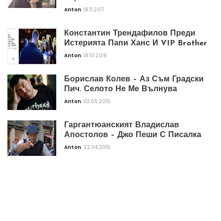
Anton
18.11.2017
Константин Трендафилов Преди
Истерията Папи Ханс И VIP Brother
Anton
18.10.2016
Борислав Колев – Аз Съм Градски
Пич. Селото Не Ме Вълнува
Anton
03.05.2015
Гаргантюанският Владислав
Апостолов – Джо Пеши С Писалка
Anton
22.04.2015