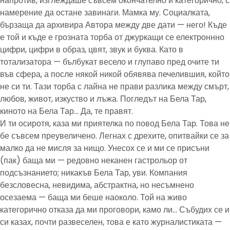
напротив, изглеждаше съвсем окончателно и категорично, с
намерение да остане завинаги. Мамка му. Социалката,
бързаща да архивира Автора между две дати — него! Къде
е той и къде е грозната торба от джуркащи се електроннно
цифри, цифри в образ, цвят, звук и буква. Като в
тотализатора — бълбукат весело и глупаво пред очите ти
във сфера, а после някой никой обявява печелившия, който
не си ти. Тази торба с лайна не прави разлика между смърт,
любов, живот, изкуство и лъжа. Погледът на Бела Тар,
киното на Бела Тар… Да, те правят.
И ти осиротя, каза ми приятелка по повод Бела Тар. Това не
бе съвсем преувеличено. Легнах с дрехите, опитвайки се за
малко да не мисля за нищо. Унесох се и ми се присъни
(пак) баща ми — редовно неканен гастрольор от
подсъзнанието; никакъв Бела Тар, уви. Компания
безсловесна, невидима, абстрактна, но несъмнено
осезаема — баща ми беше наоколо. Той на живо
категорично отказа да ми проговори, камо ли… Събудих се и
си казах, почти развеселен, това е като журналистиката —