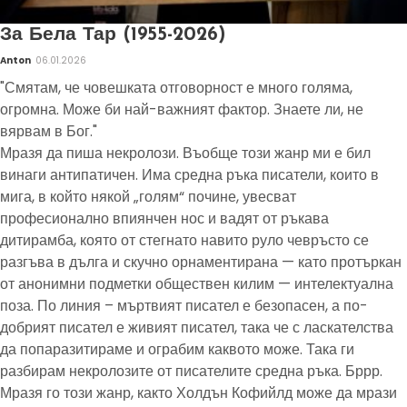
За Бела Тар (1955-2026)
Anton
06.01.2026
"Смятам, че човешката отговорност е много голяма,
огромна. Може би най-важният фактор. Знаете ли, не
вярвам в Бог."
Мразя да пиша некролози. Въобще този жанр ми е бил
винаги антипатичен. Има средна ръка писатели, които в
мига, в който някой „голям“ почине, увесват
професионално впиянчен нос и вадят от ръкава
дитирамба, която от стегнато навито руло чевръсто се
разгъва в дълга и скучно орнаментирана — като протъркан
от анонимни подметки обществен килим — интелектуална
поза. По линия – мъртвият писател е безопасен, а по-
добрият писател е живият писател, така че с ласкателства
да попаразитираме и ограбим каквото може. Така ги
разбирам некролозите от писателите средна ръка. Бррр.
Мразя го този жанр, както Холдън Кофийлд може да мрази