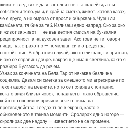
живите след тях е да я запълнят не със жалейки, а със
собствени тяло, ум и, в крайна сметка, живот. Затова казах,
че е друго, а не омраза от ярост и объркване. Чуеш ли
камбаната, тя бие за теб. Излизаш едно напред. Око за око
и живот за живот — не във вехтия смисъл на буквална
реципрочност, а на духовен завет. Ако това не ти говори
нищо, пак страхотно — помилван си и отреден за
спокойствие. В обратния случай, ако откликваш, си призван,
и ако се справиш добре, накрая ще имаш светлина, както я
разбира Булгаков, да речем.
Узнах за кончината на Бела Тар от някаква безлична
социалка. Давам си сметка за смешното ми агресиране по
техен адрес, на медиите, но то се появява спонтанно,
когато видя близък човек, попаднал в тяхно обръщение,
който по очевидни причини вече го няма да
противодейства. Гледах тъпо в екрана, както е
обикновеното в такива моменти. Сролирах едно нагоре —
скролирах две надолу — известието не се промени,