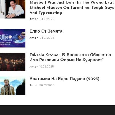
Maybe I Was Just Born In The Wrong Era’:
Michael Madsen On Tarantino, Tough Guys
And Typecasting
Anton
04.07.2025
Елио От Земята
Anton
04.07.2025
Takeshi Kitano: „В Японското Общество
Има Различни Форми На Куирност“
Anton
10.06.2025
Анатомия На Едно Падане (2023)
Anton
30.03.2025