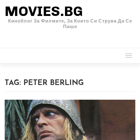
MOVIES.BG
Киноблог За Филмите, За Които Си Струва Да Се
Пише
Togg
navi
TAG:
PETER BERLING