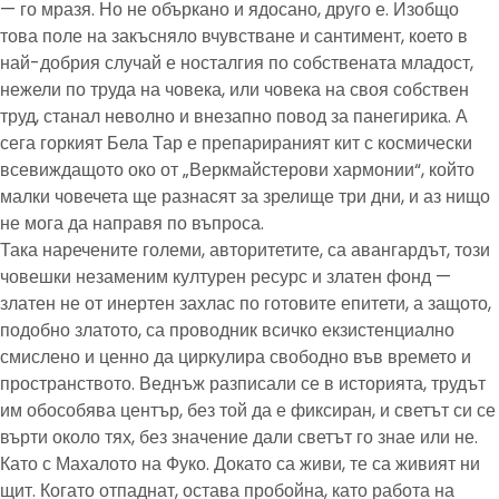
— го мразя. Но не объркано и ядосано, друго е. Изобщо
това поле на закъсняло вчувстване и сантимент, което в
най-добрия случай е носталгия по собствената младост,
нежели по труда на човека, или човека на своя собствен
труд, станал неволно и внезапно повод за панегирика. А
сега горкият Бела Тар е препарираният кит с космически
всевиждащото око от „Веркмайстерови хармонии“, който
малки човечета ще разнасят за зрелище три дни, и аз нищо
не мога да направя по въпроса.
Така наречените големи, авторитетите, са авангардът, този
човешки незаменим културен ресурс и златен фонд —
златен не от инертен захлас по готовите епитети, а защото,
подобно златото, са проводник всичко екзистенциално
смислено и ценно да циркулира свободно във времето и
пространството. Веднъж разписали се в историята, трудът
им обособява център, без той да е фиксиран, и светът си се
върти около тях, без значение дали светът го знае или не.
Като с Махалото на Фуко. Докато са живи, те са живият ни
щит. Когато отпаднат, остава пробойна, като работа на