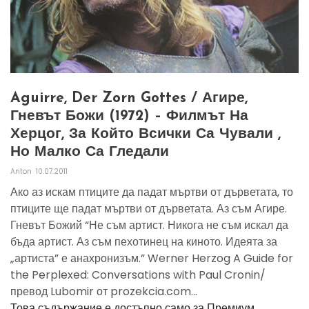
Aguirre, Der Zorn Gottes / Агире,
Гневът Божи (1972) – Филмът На
Херцог, За Който Всички Са Чували ,
Но Малко Са Гледали
Anton
10.07.2011
Ако аз искам птиците да падат мъртви от дърветата, то
птиците ще падат мъртви от дърветата. Аз съм Агире.
Гневът Божий “Не съм артист. Никога не съм искал да
бъда артист. Аз съм пехотинец на киното. Идеята за
„артиста” е анахронизъм.” Werner Herzog A Guide for
the Perplexed: Conversations with Paul Cronin/
превод Lubomir от prozekcia.com...
Това съдържание е достъпно само за Премиум