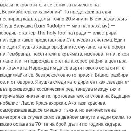
мразя некролозите, и се сетих за началото на
„Веркмайстерски хармонии“. То представлява един
неспиращ кадър, дълъг точно 20 минути. В тях разказвачът
Януш Валушка (Lars Rudolph — мир на праха му) —
юродив, сталкер, the holy fool на града — илюстрира
нагледно какво представлява Слънчевата система. Един
по един Янушка хваща оръфаните, очукани, като в офорт
на Рембрандт, посетители в кръчмата, именова ги на някоя
планета и ги подрежда в стегната хореография в центъра
на кръчмата. Нарежда им да се въртят около оста си и те,
кандилкайки се, безпрекословно го правят. Бавно, разбира
се, и отговорно. Янушка следи като диригент как „звездите“
възпроизвеждат космическия ред, танцува между тях и
изрича заклинателните, протоевангелски слова на бъдещия
нобелист Ласло Краснахоркаи. Ако тази красива,
саморазказваща се смешно-тъжна, но величествена
алегория се случва само за двайсет минути в един филм, то
какво остава за 70-те на брой, дълги по година кадъра,