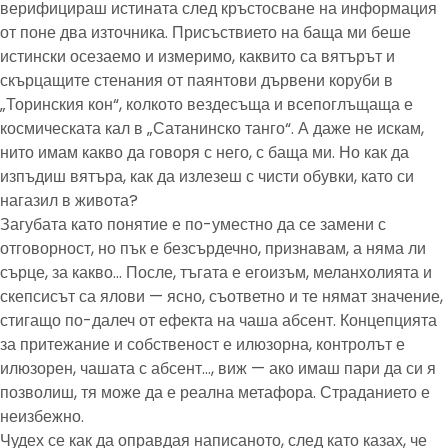
верифицираш истината след кръстосване на информация
от поне два източника. Присъствието на баща ми беше
истински осезаемо и измеримо, каквито са вятърът и
скърцащите стенания от паянтови дървени коруби в
„Торинския кон“, колкото вездесъща и всепоглъщаща е
космическата кал в „Сатанинско танго“. А даже не искам,
нито имам какво да говоря с него, с баща ми. Но как да
изпъдиш вятъра, как да излезеш с чисти обувки, като си
нагазил в живота?
Загубата като понятие е по-уместно да се замени с
отговорност, но пък е безсърдечно, признавам, а няма ли
сърце, за какво… После, тъгата е егоизъм, меланхолията и
скепсисът са ялови — ясно, съответно и те нямат значение,
стигащо по-далеч от ефекта на чаша абсент. Концепцията
за притежание и собственост е илюзорна, контролът е
илюзорен, чашата с абсент…, виж — ако имаш пари да си я
позволиш, тя може да е реална метафора. Страданието е
неизбежно.
Чудех се как да оправдая написаното, след като казах, че