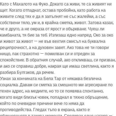
Като с Махалото на Фуко. Докато са живи, те са живият ни
щит. Когато отпаднат, остава пробойна, като работа на
живите след тях е да я запълнят не със жалейки, а със
собствени тяло, ум и, в крайна сметка, живот. Затова казах,
че е друго, а не омраза от ярост и объркване. Чуеш ли
камбаната, тя бие за теб. Излизаш едно напред. Око за око
и живот за живот — не във вехтия смисъл на буквална
реципрочност, а на духовен завет. Ако това не ти говори
нищо, пак страхотно — помилван си и отреден за
спокойствие. В обратния случай, ако откликваш, си призван,
и ако се справиш добре, накрая ще имаш светлина, както я
разбира Булгаков, да речем.
Узнах за кончината на Бела Тар от някаква безлична
социалка. Давам си сметка за смешното ми агресиране по
техен адрес, на медиите, но то се появява спонтанно,
когато видя близък човек, попаднал в тяхно обръщение,
който по очевидни причини вече го няма да
противодейства. Гледах тъпо в екрана, както е
обикновеното в такива моменти. Сролирах едно нагоре —