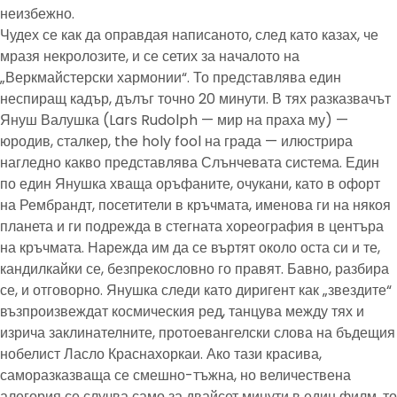
неизбежно.
Чудех се как да оправдая написаното, след като казах, че
мразя некролозите, и се сетих за началото на
„Веркмайстерски хармонии“. То представлява един
неспиращ кадър, дълъг точно 20 минути. В тях разказвачът
Януш Валушка (Lars Rudolph — мир на праха му) —
юродив, сталкер, the holy fool на града — илюстрира
нагледно какво представлява Слънчевата система. Един
по един Янушка хваща оръфаните, очукани, като в офорт
на Рембрандт, посетители в кръчмата, именова ги на някоя
планета и ги подрежда в стегната хореография в центъра
на кръчмата. Нарежда им да се въртят около оста си и те,
кандилкайки се, безпрекословно го правят. Бавно, разбира
се, и отговорно. Янушка следи като диригент как „звездите“
възпроизвеждат космическия ред, танцува между тях и
изрича заклинателните, протоевангелски слова на бъдещия
нобелист Ласло Краснахоркаи. Ако тази красива,
саморазказваща се смешно-тъжна, но величествена
алегория се случва само за двайсет минути в един филм, то