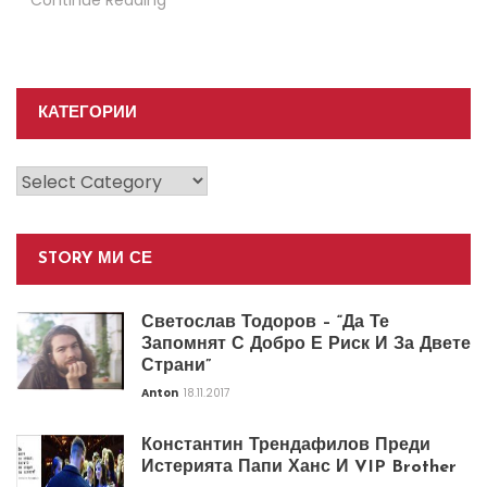
КАТЕГОРИИ
Категории
STORY МИ СЕ
Светослав Тодоров – “Да Те
Запомнят С Добро Е Риск И За Двете
Страни”
Anton
18.11.2017
Константин Трендафилов Преди
Истерията Папи Ханс И VIP Brother