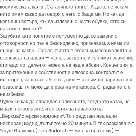
космическата кал в „Сатанинско танго“. А даже не искам,
нито имам какво да говоря с него, с баща ми. Но как да
изпъдиш вятъра, как да излезеш с чисти обувки, като си
нагазил в живота?
Загубата като понятие е по-уместно да се замени с
отговорност, но пък е безсърдечно, признавам, а няма ли
сърце, за какво… После, тъгата е егоизъм, меланхолията и
скепсисът са ялови — ясно, съответно и те нямат значение,
стигащо по-далеч от ефекта на чаша абсент. Концепцията
за притежание и собственост е илюзорна, контролът е
илюзорен, чашата с абсент…, виж — ако имаш пари да си я
позволиш, тя може да е реална метафора. Страданието е
неизбежно.
Чудех се как да оправдая написаното, след като казах, че
мразя некролозите, и се сетих за началото на
„Веркмайстерски хармонии“. То представлява един
неспиращ кадър, дълъг точно 20 минути. В тях разказвачът
Януш Валушка (Lars Rudolph — мир на праха му) —