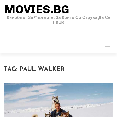
MOVIES.BG
Киноблог За Филмите, За Които Си Струва Да Се
Пише
Togg
navi
TAG:
PAUL WALKER