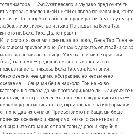
тотализатора — бълбукат весело и глупаво пред очите ти
във сфера, а после някой никой обявява печелившия, който
не си ти. Тази торба с лайна не прави разлика между смърт,
любов, живот, изкуство и лъжа. Погледът на Бела Тар,
киното на Бела Тар… Да, те правят.
И ти осиротя, каза ми приятелка по повод Бела Тар. Това не
бе съвсем преувеличено. Легнах с дрехите, опитвайки се за
малко да не мисля за нищо. Унесох се и ми се присъни
(пак) баща ми — редовно неканен гастрольор от
подсъзнанието; никакъв Бела Тар, уви. Компания
безсловесна, невидима, абстрактна, но несъмнено
осезаема — баща ми беше наоколо. Той на живо
категорично отказа да ми проговори, камо ли… Събудих се и
си казах, почти развеселен, това е като журналистиката —
верифицираш истината след кръстосване на информация
от поне два източника. Присъствието на баща ми беше
истински осезаемо и измеримо, каквито са вятърът и
скърцащите стенания от паянтови дървени коруби в
„Торинския кон“, колкото вездесъща и всепоглъщаща е