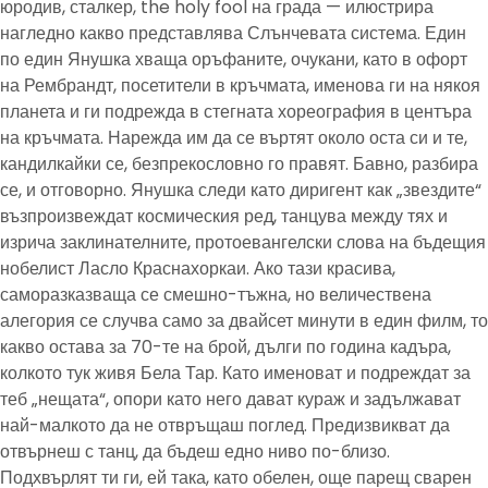
юродив, сталкер, the holy fool на града — илюстрира
нагледно какво представлява Слънчевата система. Един
по един Янушка хваща оръфаните, очукани, като в офорт
на Рембрандт, посетители в кръчмата, именова ги на някоя
планета и ги подрежда в стегната хореография в центъра
на кръчмата. Нарежда им да се въртят около оста си и те,
кандилкайки се, безпрекословно го правят. Бавно, разбира
се, и отговорно. Янушка следи като диригент как „звездите“
възпроизвеждат космическия ред, танцува между тях и
изрича заклинателните, протоевангелски слова на бъдещия
нобелист Ласло Краснахоркаи. Ако тази красива,
саморазказваща се смешно-тъжна, но величествена
алегория се случва само за двайсет минути в един филм, то
какво остава за 70-те на брой, дълги по година кадъра,
колкото тук живя Бела Тар. Като именоват и подреждат за
теб „нещата“, опори като него дават кураж и задължават
най-малкото да не отвръщаш поглед. Предизвикват да
отвърнеш с танц, да бъдеш едно ниво по-близо.
Подхвърлят ти ги, ей така, като обелен, още парещ сварен