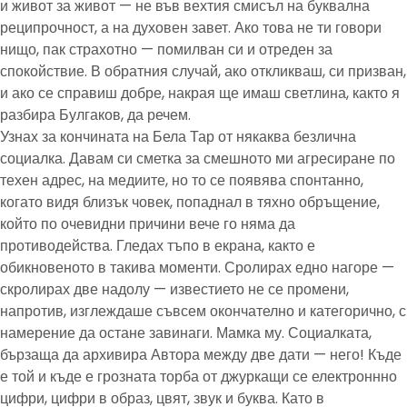
и живот за живот — не във вехтия смисъл на буквална
реципрочност, а на духовен завет. Ако това не ти говори
нищо, пак страхотно — помилван си и отреден за
спокойствие. В обратния случай, ако откликваш, си призван,
и ако се справиш добре, накрая ще имаш светлина, както я
разбира Булгаков, да речем.
Узнах за кончината на Бела Тар от някаква безлична
социалка. Давам си сметка за смешното ми агресиране по
техен адрес, на медиите, но то се появява спонтанно,
когато видя близък човек, попаднал в тяхно обръщение,
който по очевидни причини вече го няма да
противодейства. Гледах тъпо в екрана, както е
обикновеното в такива моменти. Сролирах едно нагоре —
скролирах две надолу — известието не се промени,
напротив, изглеждаше съвсем окончателно и категорично, с
намерение да остане завинаги. Мамка му. Социалката,
бързаща да архивира Автора между две дати — него! Къде
е той и къде е грозната торба от джуркащи се електроннно
цифри, цифри в образ, цвят, звук и буква. Като в