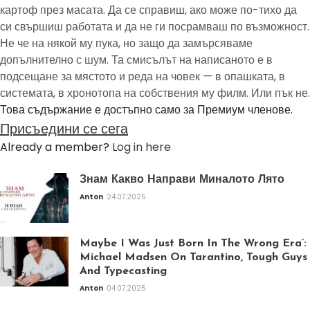
картоф през масата. Да се справиш, ако може по-тихо да
си свършиш работата и да не ги посрамваш по възможност.
Не че на някой му пука, но защо да замърсяваме
допълнително с шум. Та смисълът на написаното е в
подсещане за мястото и реда на човек — в опашката, в
системата, в хронотопа на собствения му филм. Или пък не.
Това съдържание е достъпно само за Премиум членове.
Присъедини се сега
Already a member?
Log in here
Знам Какво Направи Миналото Лято
Anton
24.07.2025
Maybe I Was Just Born In The Wrong Era’:
Michael Madsen On Tarantino, Tough Guys
And Typecasting
Anton
04.07.2025