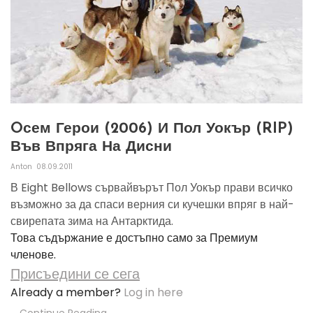
Oсем Герои (2006) И Пол Уокър (RIP)
Във Впряга На Дисни
Anton
08.09.2011
В Eight Bellows сървайвърът Пол Уокър прави всичко
възможно за да спаси верния си кучешки впряг в най-
свирепата зима на Антарктида.
Това съдържание е достъпно само за Премиум
членове.
Присъедини се сега
Already a member?
Log in here
Continue Reading