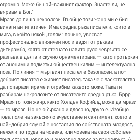
огромна. Може би най-важният фактор. Знаете ли, не
вярвам в Бог."
Мразя да пиша некролози. Въобще този жанр ми е бил
винаги антипатичен. Има средна ръка писатели, които в
мига, в който някой „голям“ почине, увесват
професионално впиянчен нос и вадят от ръкава
дитирамба, която от стегнато навито руло чевръсто се
разгъва в дълга и скучно орнаментирана — като протъркан
от анонимни подметки обществен килим — интелектуална
поза. По линия – мъртвият писател е безопасен, а по-
добрият писател е живият писател, така че с ласкателства
да попаразитираме и ограбим каквото може. Така ги
разбирам некролозите от писателите средна ръка. Бррр.
Мразя го този жанр, както Холдън Кофийлд може да мрази
— го мразя. Но не объркано и ядосано, друго е. Изобщо
това поле на закъсняло вчувстване и сантимент, което в
най-добрия случай е носталгия по собствената младост,
нежели по труда на човека, или човека на своя собствен
труд, станал неволно и внезапно повод за панегирика. А