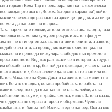
сега горкият Бела Тар е препарираният кит с космически
всевиждащото око от „Веркмайстерови хармонии“, който
малки човечета ще разнасят за зрелище три дни, и аз нищо
не мога да направя по въпроса.
Така наречените големи, авторитетите, са авангардът, този
човешки незаменим културен ресурс и златен фонд —
златен не от инертен захлас по готовите епитети, а защото,
подобно златото, са проводник всичко екзистенциално
смислено и ценно да циркулира свободно във времето и
пространството. Веднъж разписали се в историята, трудът
им обособява център, без той да е фиксиран, и светът си се
върти около тях, без значение дали светът го знае или не.
Като с Махалото на Фуко. Докато са живи, те са живият ни
щит. Когато отпаднат, остава пробойна, като работа на
живите след тях е да я запълнят не със жалейки, а със
собствени тяло, ум и, в крайна сметка, живот. Затова казах,
че е друго, а не омраза от ярост и объркване. Чуеш ли
камбаната, тя бие за теб. Излизаш едно напред. Око за око