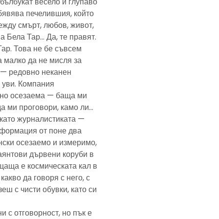
— бълбукат весело и глупаво
обявява печелившия, който
ежду смърт, любов, живот,
а Бела Тар… Да, те правят.
Тар. Това не бе съвсем
а малко да не мисля за
и — редовно неканен
, уви. Компания
ено осезаема — баща ми
да ми проговори, камо ли…
е като журналистиката —
формация от поне два
нски осезаемо и измеримо,
аянтови дървени коруби в
щаща е космическата кал в
какво да говоря с него, с
еш с чисти обувки, като си
и с отговорност, но пък е