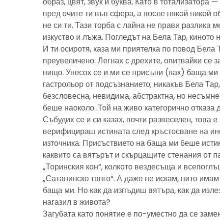
образ, цвят, звук и буква. Като в тотализатора 
пред очите ти във сфера, а после някой никой 
не си ти. Тази торба с лайна не прави разлика м
изкуство и лъжа. Погледът на Бела Тар, киното н
И ти осиротя, каза ми приятелка по повод Бела 
преувеличено. Легнах с дрехите, опитвайки се з
нищо. Унесох се и ми се присъни (пак) баща м
гастрольор от подсъзнанието; никакъв Бела Тар
безсловесна, невидима, абстрактна, но несъмн
беше наоколо. Той на живо категорично отказа 
Събудих се и си казах, почти развеселен, това 
верифицираш истината след кръстосване на ин
източника. Присъствието на баща ми беше исти
каквито са вятърът и скърцащите стенания от п
„Торинския кон“, колкото вездесъща и всепоглъ
„Сатанинско танго“. А даже не искам, нито имам 
баща ми. Но как да изпъдиш вятъра, как да излез
нагазил в живота?
Загубата като понятие е по-уместно да се замен