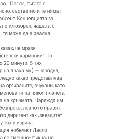
кво… После, тъгата е
ясно, съответно и те нямат
абсент. Концепцията за
т е илюзорен, чашата с
, тя може да е реална
казах, че мразя
йстерски хармонии“. То
 20 минути. В тях
р на праха му) — юродив,
агледно какво представлява
а оръфаните, очукани, като
именова ги на някоя планета
ра на кръчмата. Нарежда им
, безпрекословно го правят.
ато диригент как „звездите“
у тях и изрича
ещия нобелист Ласло
ща се смешно-тъжна, но