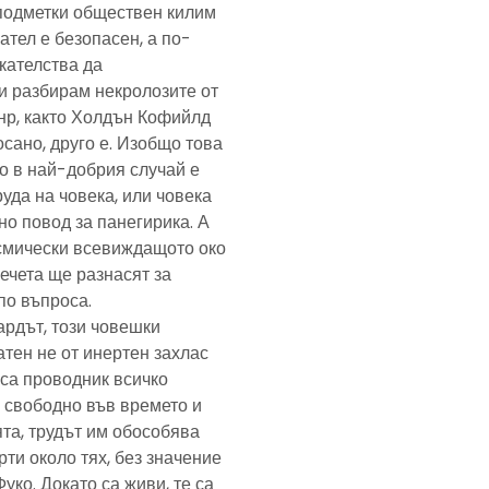
подметки обществен килим
ател е безопасен, а по-
скателства да
и разбирам некролозите от
анр, както Холдън Кофийлд
сано, друго е. Изобщо това
то в най-добрия случай е
уда на човека, или човека
но повод за панегирика. А
осмически всевиждащото око
ечета ще разнасят за
по въпроса.
ардът, този човешки
тен не от инертен захлас
, са проводник всичко
 свободно във времето и
та, трудът им обособява
рти около тях, без значение
Фуко. Докато са живи, те са