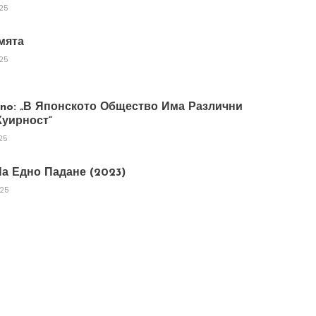
025
мята
025
tano: „В Японското Общество Има Различни
уирност“
25
а Едно Падане (2023)
025