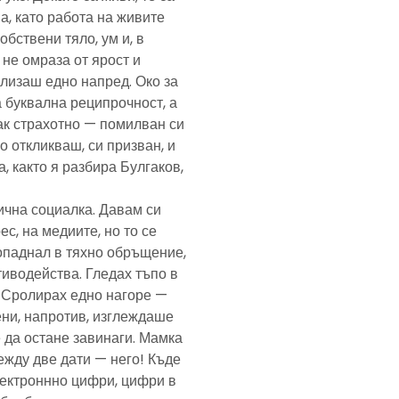
а, като работа на живите
обствени тяло, ум и, в
а не омраза от ярост и
злизаш едно напред. Око за
а буквална реципрочност, а
пак страхотно — помилван си
о откликваш, си призван, и
, както я разбира Булгаков,
лична социалка. Давам си
с, на медиите, но то се
попаднал в тяхно обръщение,
тиводейства. Гледах тъпо в
. Сролирах едно нагоре —
ени, напротив, изглеждаше
 да остане завинаги. Мамка
ежду две дати — него! Къде
електроннно цифри, цифри в