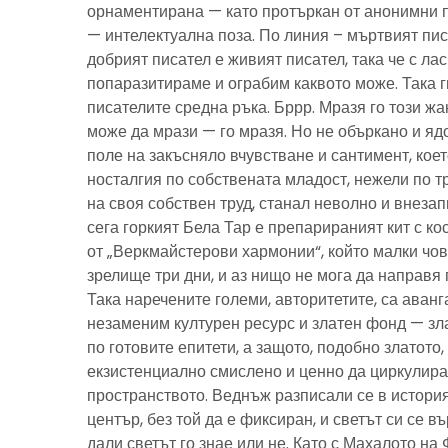
орнаментирана — като протъркан от анонимни 
— интелектуална поза. По линия – мъртвият пис
добрият писател е живият писател, така че с ла
попаразитираме и ограбим каквото може. Така г
писателите средна ръка. Бррр. Мразя го този ж
може да мрази — го мразя. Но не объркано и ядо
поле на закъсняло вчувстване и сантимент, кое
носталгия по собствената младост, нежели по тр
на своя собствен труд, станал неволно и внезап
сега горкият Бела Тар е препарираният кит с к
от „Веркмайстерови хармонии“, който малки чов
зрелище три дни, и аз нищо не мога да направя 
Така наречените големи, авторитетите, са аванг
незаменим културен ресурс и златен фонд — зла
по готовите епитети, а защото, подобно златото
екзистенциално смислено и ценно да циркулира
пространството. Веднъж разписали се в история
център, без той да е фиксиран, и светът си се въ
дали светът го знае или не. Като с Махалото на 