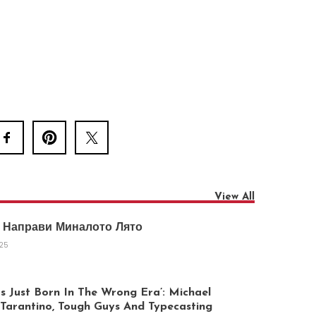
View All
 Направи Миналото Лято
025
 Just Born In The Wrong Era’: Michael
arantino, Tough Guys And Typecasting