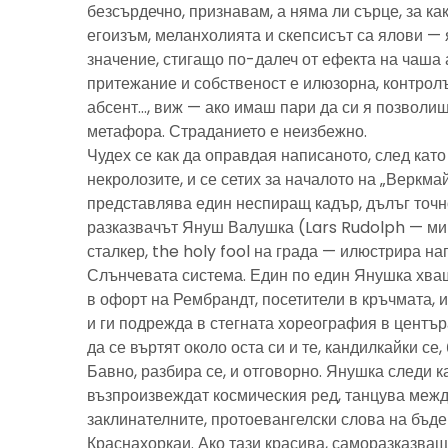
безсърдечно, признавам, а няма ли сърце, за ка
егоизъм, меланхолията и скепсисът са ялови — 
значение, стигащо по-далеч от ефекта на чаша 
притежание и собственост е илюзорна, контролъ
абсент…, виж — ако имаш пари да си я позволиш
метафора. Страданието е неизбежно.
Чудех се как да оправдая написаното, след като 
некролозите, и се сетих за началото на „Веркма
представлява един неспиращ кадър, дълъг точно
разказвачът Януш Валушка (Lars Rudolph — ми
сталкер, the holy fool на града — илюстрира н
Слънчевата система. Един по един Янушка хващ
в офорт на Рембрандт, посетители в кръчмата, 
и ги подрежда в стегната хореография в центъ
да се въртят около оста си и те, кандилкайки се
Бавно, разбира се, и отговорно. Янушка следи к
възпроизвеждат космическия ред, танцува межд
заклинателните, протоевангелски слова на бъд
Краснахоркаи. Ако тази красива, саморазказва