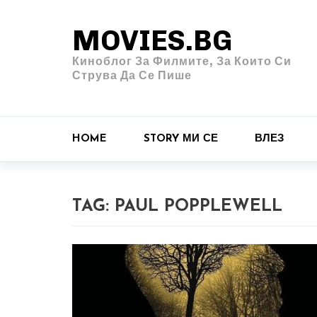
MOVIES.BG
Киноблог За Филмите, За Които Си
Струва Да Се Пише
HOME
STORY МИ СЕ
ВЛЕЗ
TAG:
PAUL POPPLEWELL