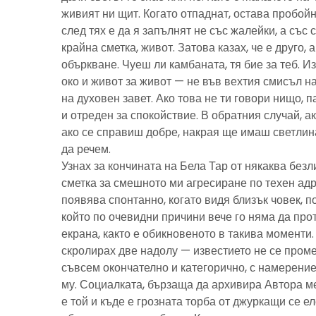
живият ни щит. Когато отпаднат, остава пробойн
след тях е да я запълнят не със жалейки, а със с
крайна сметка, живот. Затова казах, че е друго, 
объркване. Чуеш ли камбаната, тя бие за теб. И
око и живот за живот — не във вехтия смисъл н
на духовен завет. Ако това не ти говори нищо, 
и отреден за спокойствие. В обратния случай, ак
ако се справиш добре, накрая ще имаш светлина
да речем.
Узнах за кончината на Бела Тар от някаква без
сметка за смешното ми агресиране по техен адре
появява спонтанно, когато видя близък човек, 
който по очевидни причини вече го няма да про
екрана, както е обикновеното в такива моменти
скролирах две надолу — известието не се пром
съвсем окончателно и категорично, с намерение
му. Социалката, бързаща да архивира Автора м
е той и къде е грозната торба от джуркащи се 