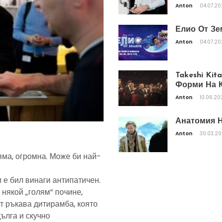
Anton
04.07.2
Елио От Зе
Anton
04.07.2
Takeshi Ki
Форми На К
Anton
10.06.20
Анатомия Н
Anton
30.03.2
яма, огромна. Може би най-
 е бил винаги антипатичен.
 някой „голям“ почине,
т ръкава дитирамба, която
дълга и скучно