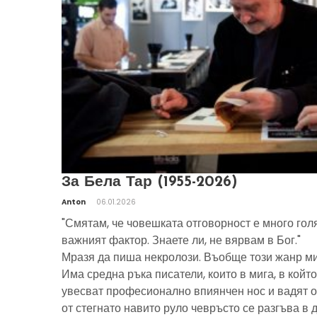
За Бела Тар (1955-2026)
Anton
06.01.2026
"Смятам, че човешката отговорност е много гол
важният фактор. Знаете ли, не вярвам в Бог."
Мразя да пиша некролози. Въобще този жанр ми
Има средна ръка писатели, които в мига, в който
увесват професионално впиянчен нос и вадят о
от стегнато навито руло чевръсто се разгъва в 