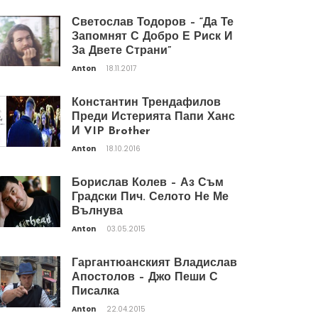
Светослав Тодоров – “Да Те
Запомнят С Добро Е Риск И
За Двете Страни”
Anton
18.11.2017
Константин Трендафилов
Преди Истерията Папи Ханс
И VIP Brother
Anton
18.10.2016
Борислав Колев – Аз Съм
Градски Пич. Селото Не Ме
Вълнува
Anton
03.05.2015
Гаргантюанският Владислав
Апостолов – Джо Пеши С
Писалка
Anton
22.04.2015