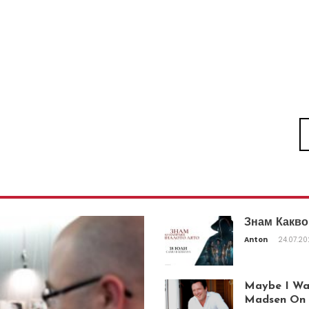
Знам Какво
Anton
24.07.2
Maybe I Was
Madsen On T