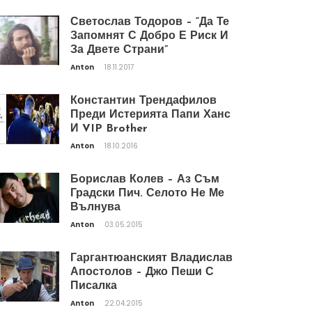
Светослав Тодоров – “Да Те
Запомнят С Добро Е Риск И
За Двете Страни”
Anton
18.11.2017
Константин Трендафилов
Преди Истерията Папи Ханс
И VIP Brother
Anton
18.10.2016
Борислав Колев – Аз Съм
Градски Пич. Селото Не Ме
Вълнува
Anton
03.05.2015
Гаргантюанският Владислав
Апостолов – Джо Пеши С
Писалка
Anton
22.04.2015