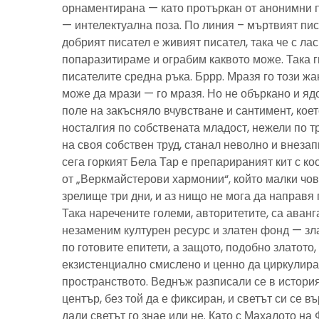
орнаментирана — като протъркан от анонимни 
— интелектуална поза. По линия – мъртвият пис
добрият писател е живият писател, така че с ла
попаразитираме и ограбим каквото може. Така г
писателите средна ръка. Бррр. Мразя го този ж
може да мрази — го мразя. Но не объркано и ядо
поле на закъсняло вчувстване и сантимент, кое
носталгия по собствената младост, нежели по тр
на своя собствен труд, станал неволно и внезап
сега горкият Бела Тар е препарираният кит с к
от „Веркмайстерови хармонии“, който малки чов
зрелище три дни, и аз нищо не мога да направя 
Така наречените големи, авторитетите, са аванг
незаменим културен ресурс и златен фонд — зла
по готовите епитети, а защото, подобно златото
екзистенциално смислено и ценно да циркулира
пространството. Веднъж разписали се в история
център, без той да е фиксиран, и светът си се въ
дали светът го знае или не. Като с Махалото на 