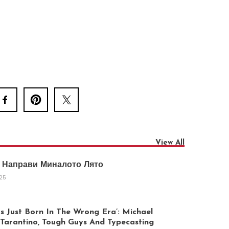
View All
 Направи Миналото Лято
025
 Just Born In The Wrong Era’: Michael
arantino, Tough Guys And Typecasting