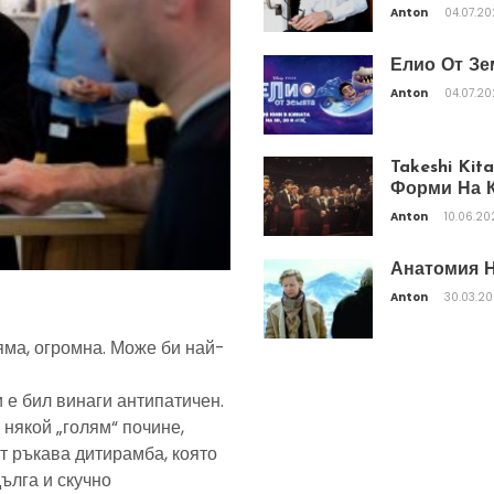
Anton
04.07.2
Елио От Зе
Anton
04.07.2
Takeshi Ki
Форми На К
Anton
10.06.20
Анатомия Н
Anton
30.03.2
яма, огромна. Може би най-
 е бил винаги антипатичен.
 някой „голям“ почине,
т ръкава дитирамба, която
дълга и скучно