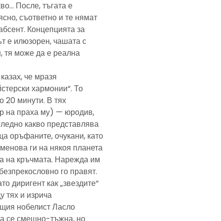
кво… После, тъгата е
ясно, съответно и те нямат
абсент. Концепцията за
т е илюзорен, чашата с
, тя може да е реална
казах, че мразя
йстерски хармонии“. То
 20 минути. В тях
р на праха му) — юродив,
агледно какво представлява
а оръфаните, очукани, като
именова ги на някоя планета
ра на кръчмата. Нарежда им
, безпрекословно го правят.
ато диригент как „звездите“
у тях и изрича
ещия нобелист Ласло
ща се смешно-тъжна, но