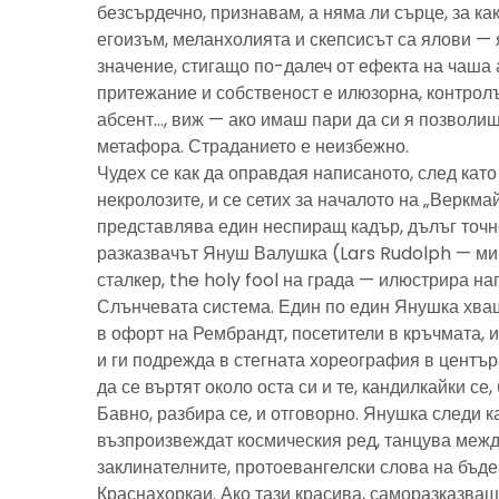
безсърдечно, признавам, а няма ли сърце, за ка
егоизъм, меланхолията и скепсисът са ялови — 
значение, стигащо по-далеч от ефекта на чаша 
притежание и собственост е илюзорна, контролъ
абсент…, виж — ако имаш пари да си я позволиш
метафора. Страданието е неизбежно.
Чудех се как да оправдая написаното, след като 
некролозите, и се сетих за началото на „Веркма
представлява един неспиращ кадър, дълъг точно
разказвачът Януш Валушка (Lars Rudolph — ми
сталкер, the holy fool на града — илюстрира н
Слънчевата система. Един по един Янушка хващ
в офорт на Рембрандт, посетители в кръчмата, 
и ги подрежда в стегната хореография в центъ
да се въртят около оста си и те, кандилкайки се
Бавно, разбира се, и отговорно. Янушка следи к
възпроизвеждат космическия ред, танцува межд
заклинателните, протоевангелски слова на бъд
Краснахоркаи. Ако тази красива, саморазказва