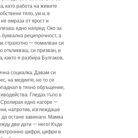
а, като работа на живите
обствени тяло, ум и, в
а не омраза от ярост и
злизаш едно напред. Око за
а буквална реципрочност, а
пак страхотно — помилван си
о откликваш, си призван, и
, както я разбира Булгаков,
лична социалка. Давам си
с, на медиите, но то се
попаднал в тяхно обръщение,
тиводейства. Гледах тъпо в
. Сролирах едно нагоре —
ени, напротив, изглеждаше
 да остане завинаги. Мамка
ежду две дати — него! Къде
електроннно цифри, цифри в