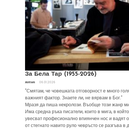
За Бела Тар (1955-2026)
Anton
06.01.2026
"Смятам, че човешката отговорност е много гол
важният фактор. Знаете ли, не вярвам в Бог."
Мразя да пиша некролози. Въобще този жанр ми
Има средна ръка писатели, които в мига, в който
увесват професионално впиянчен нос и вадят о
от стегнато навито руло чевръсто се разгъва в 