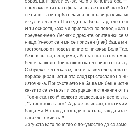
образ, цвят, звук и буква. Като в тотализатора 
пред очите ти във сфера, а после някой никой 
не си ти. Тази торба с лайна не прави разлика м
изкуство и лъжа. Погледът на Бела Тар, киното н
И ти осиротя, каза ми приятелка по повод Бела 
преувеличено. Легнах с дрехите, опитвайки се з
нищо. Унесох се и ми се присъни (пак) баща м
гастрольор от подсъзнанието; никакъв Бела Тар
безсловесна, невидима, абстрактна, но несъмн
беше наоколо. Той на живо категорично отказа 
Събудих се и си казах, почти развеселен, това 
верифицираш истината след кръстосване на ин
източника. Присъствието на баща ми беше исти
каквито са вятърът и скърцащите стенания от п
„Торинския кон“, колкото вездесъща и всепоглъ
„Сатанинско танго“. А даже не искам, нито имам 
баща ми. Но как да изпъдиш вятъра, как да излез
нагазил в живота?
Загубата като понятие е по-уместно да се замен