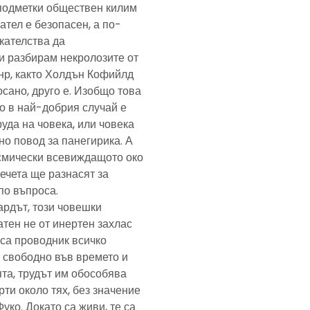
подметки обществен килим
ател е безопасен, а по-
скателства да
и разбирам некролозите от
анр, както Холдън Кофийлд
сано, друго е. Изобщо това
то в най-добрия случай е
уда на човека, или човека
но повод за панегирика. А
осмически всевиждащото око
ечета ще разнасят за
по въпроса.
ардът, този човешки
тен не от инертен захлас
, са проводник всичко
 свободно във времето и
та, трудът им обособява
рти около тях, без значение
Фуко. Докато са живи, те са