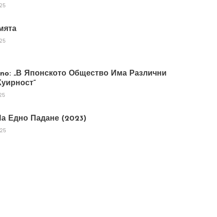
025
мята
025
tano: „В Японското Общество Има Различни
уирност“
25
а Едно Падане (2023)
025