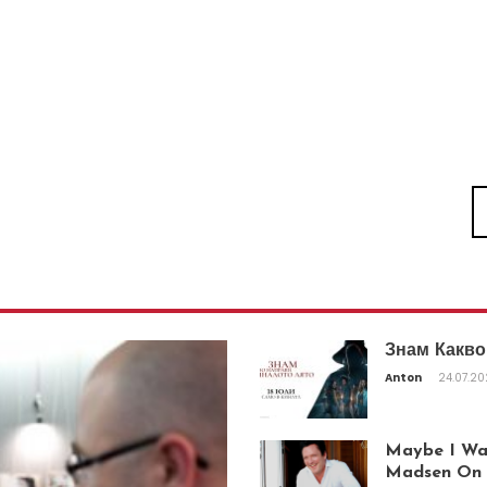
Знам Какво
Anton
24.07.2
Maybe I Was
Madsen On T