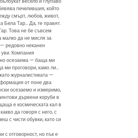
— бълбукат весело и глупаво
обявява печелившия, който
ежду смърт, любов, живот,
а Бела Тар… Да, те правят.
Тар. Това не бе съвсем
а малко да не мисля за
и — редовно неканен
, уви. Компания
ено осезаема — баща ми
да ми проговори, камо ли…
е като журналистиката —
формация от поне два
нски осезаемо и измеримо,
аянтови дървени коруби в
щаща е космическата кал в
какво да говоря с него, с
еш с чисти обувки, като си
и с отговорност, но пък е