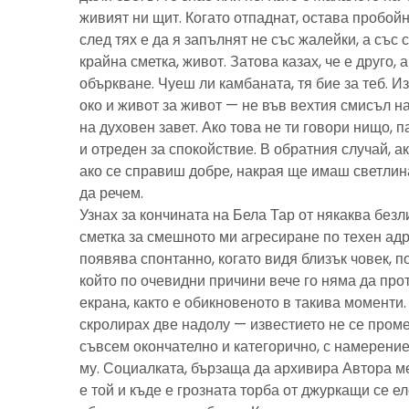
живият ни щит. Когато отпаднат, остава пробойн
след тях е да я запълнят не със жалейки, а със с
крайна сметка, живот. Затова казах, че е друго, 
объркване. Чуеш ли камбаната, тя бие за теб. И
око и живот за живот — не във вехтия смисъл н
на духовен завет. Ако това не ти говори нищо, 
и отреден за спокойствие. В обратния случай, ак
ако се справиш добре, накрая ще имаш светлина
да речем.
Узнах за кончината на Бела Тар от някаква без
сметка за смешното ми агресиране по техен адре
появява спонтанно, когато видя близък човек, 
който по очевидни причини вече го няма да про
екрана, както е обикновеното в такива моменти
скролирах две надолу — известието не се пром
съвсем окончателно и категорично, с намерение
му. Социалката, бързаща да архивира Автора м
е той и къде е грозната торба от джуркащи се 