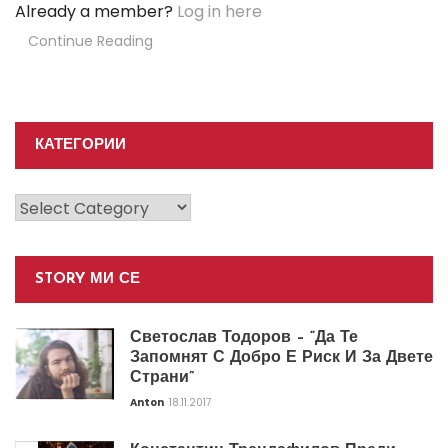
Already a member?
Log in here
Continue Reading
КАТЕГОРИИ
Категории
STORY МИ СЕ
Светослав Тодоров – “Да Те
Запомнят С Добро Е Риск И За Двете
Страни”
Anton
18.11.2017