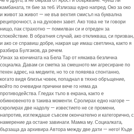
че е друго, а не омраза от ярост и объркване. Чуеш ли
камбаната, тя бие за теб. Излизаш едно напред. Око за око
и живот за живот — не във вехтия смисъл на буквална
реципрочност, а на духовен завет. Ако това не ти говори
нищо, пак страхотно — помилван си и отреден за
спокойствие. В обратния случай, ако откликваш, си призван,
и ако се справиш добре, накрая ще имаш светлина, както я
разбира Булгаков, да речем.
Узнах за кончината на Бела Тар от някаква безлична
социалка. Давам си сметка за смешното ми агресиране по
техен адрес, на медиите, но то се появява спонтанно,
когато видя близък човек, попаднал в тяхно обръщение,
който по очевидни причини вече го няма да
противодейства. Гледах тъпо в екрана, както е
обикновеното в такива моменти. Сролирах едно нагоре —
скролирах две надолу — известието не се промени,
напротив, изглеждаше съвсем окончателно и категорично, с
намерение да остане завинаги. Мамка му. Социалката,
бързаща да архивира Автора между две дати — него! Къде