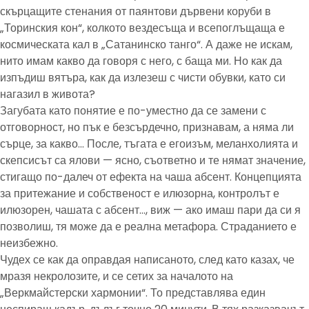
скърцащите стенания от паянтови дървени коруби в
„Торинския кон“, колкото вездесъща и всепоглъщаща е
космическата кал в „Сатанинско танго“. А даже не искам,
нито имам какво да говоря с него, с баща ми. Но как да
изпъдиш вятъра, как да излезеш с чисти обувки, като си
нагазил в живота?
Загубата като понятие е по-уместно да се замени с
отговорност, но пък е безсърдечно, признавам, а няма ли
сърце, за какво… После, тъгата е егоизъм, меланхолията и
скепсисът са ялови — ясно, съответно и те нямат значение,
стигащо по-далеч от ефекта на чаша абсент. Концепцията
за притежание и собственост е илюзорна, контролът е
илюзорен, чашата с абсент…, виж — ако имаш пари да си я
позволиш, тя може да е реална метафора. Страданието е
неизбежно.
Чудех се как да оправдая написаното, след като казах, че
мразя некролозите, и се сетих за началото на
„Веркмайстерски хармонии“. То представлява един