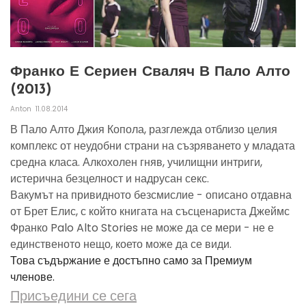
Франко Е Сериен Сваляч В Пало Алто
(2013)
Anton
11.08.2014
В Пало Алто Джия Копола, разглежда отблизо целия
комплекс от неудобни страни на съзряването у младата
средна класа. Алкохолен гняв, училищни интриги,
истерична безцелност и надрусан секс.
Вакумът на привидното безсмислие - описано отдавна
от Брет Елис, с който книгата на съсценариста Джеймс
Франко Palo Alto Stories не може да се мери - не е
единственото нещо, което може да се види.
Това съдържание е достъпно само за Премиум
членове.
Присъедини се сега