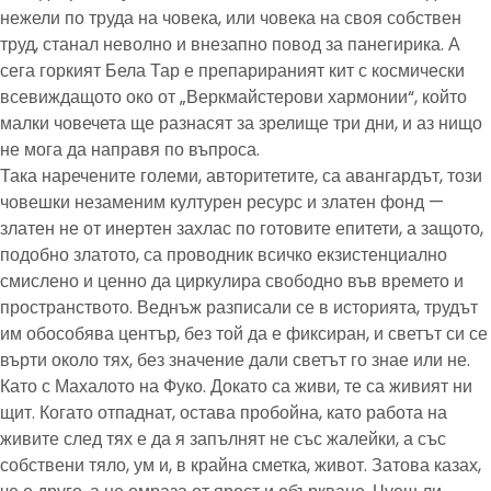
нежели по труда на човека, или човека на своя собствен
труд, станал неволно и внезапно повод за панегирика. А
сега горкият Бела Тар е препарираният кит с космически
всевиждащото око от „Веркмайстерови хармонии“, който
малки човечета ще разнасят за зрелище три дни, и аз нищо
не мога да направя по въпроса.
Така наречените големи, авторитетите, са авангардът, този
човешки незаменим културен ресурс и златен фонд —
златен не от инертен захлас по готовите епитети, а защото,
подобно златото, са проводник всичко екзистенциално
смислено и ценно да циркулира свободно във времето и
пространството. Веднъж разписали се в историята, трудът
им обособява център, без той да е фиксиран, и светът си се
върти около тях, без значение дали светът го знае или не.
Като с Махалото на Фуко. Докато са живи, те са живият ни
щит. Когато отпаднат, остава пробойна, като работа на
живите след тях е да я запълнят не със жалейки, а със
собствени тяло, ум и, в крайна сметка, живот. Затова казах,