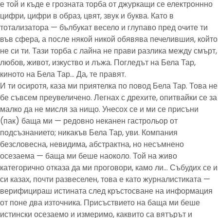
е той и къде е грозната торба от джуркащи се електроннно
цифри, цифри в образ, цвят, звук и буква. Като в
тотализатора — бълбукат весело и глупаво пред очите ти
във сфера, а после някой никой обявява печелившия, който
не си ти. Тази торба с лайна не прави разлика между смърт,
любов, живот, изкуство и лъжа. Погледът на Бела Тар,
киното на Бела Тар… Да, те правят.
И ти осиротя, каза ми приятелка по повод Бела Тар. Това не
бе съвсем преувеличено. Легнах с дрехите, опитвайки се за
малко да не мисля за нищо. Унесох се и ми се присъни
(пак) баща ми — редовно неканен гастрольор от
подсъзнанието; никакъв Бела Тар, уви. Компания
безсловесна, невидима, абстрактна, но несъмнено
осезаема — баща ми беше наоколо. Той на живо
категорично отказа да ми проговори, камо ли… Събудих се и
си казах, почти развеселен, това е като журналистиката —
верифицираш истината след кръстосване на информация
от поне два източника. Присъствието на баща ми беше
истински осезаемо и измеримо, каквито са вятърът и