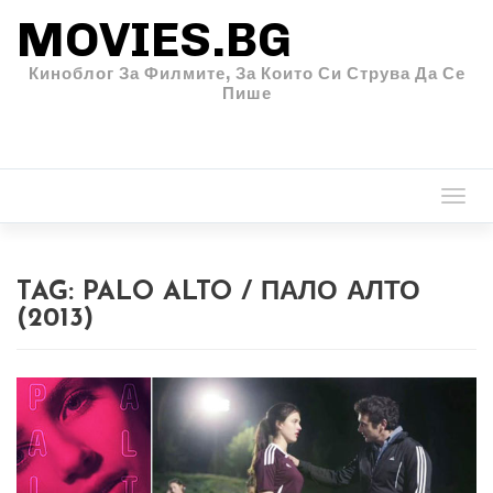
MOVIES.BG
Киноблог За Филмите, За Които Си Струва Да Се
Пише
Togg
navi
TAG:
PALO ALTO / ПАЛО АЛТО
(2013)