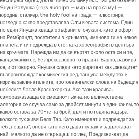
неспиращ кадър, дълъг точно 20 минути. В тях разказвачът
Януш Валушка (Lars Rudolph — мир на праха му) —
юродив, сталкер, the holy fool на града — илюстрира
нагледно какво представлява Слънчевата система. Един
по един Янушка хваща оръфаните, очукани, като в офорт
на Рембрандт, посетители в кръчмата, именова ги на някоя
планета и ги подрежда в стегната хореография в центъра
на кръчмата. Нарежда им да се въртят около оста си и те,
кандилкайки се, безпрекословно го правят. Бавно, разбира
се, и отговорно. Янушка следи като диригент как „звездите“
възпроизвеждат космическия ред, танцува между тях и
изрича заклинателните, протоевангелски слова на бъдещия
нобелист Ласло Краснахоркаи. Ако тази красива,
саморазказваща се смешно-тъжна, но величествена
алегория се случва само за двайсет минути в един филм, то
какво остава за 70-те на брой, дълги по година кадъра,
колкото тук живя Бела Тар. Като именоват и подреждат за
теб „нещата“, опори като него дават кураж и задължават
най-малкото да не отвръщаш поглед. Предизвикват да