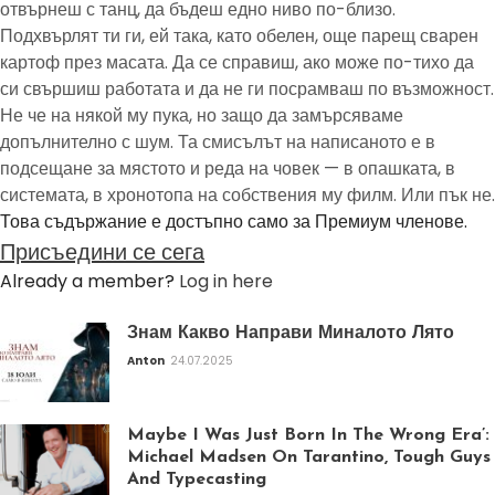
отвърнеш с танц, да бъдеш едно ниво по-близо.
Подхвърлят ти ги, ей така, като обелен, още парещ сварен
картоф през масата. Да се справиш, ако може по-тихо да
си свършиш работата и да не ги посрамваш по възможност.
Не че на някой му пука, но защо да замърсяваме
допълнително с шум. Та смисълът на написаното е в
подсещане за мястото и реда на човек — в опашката, в
системата, в хронотопа на собствения му филм. Или пък не.
Това съдържание е достъпно само за Премиум членове.
Присъедини се сега
Already a member?
Log in here
Знам Какво Направи Миналото Лято
Anton
24.07.2025
Maybe I Was Just Born In The Wrong Era’:
Michael Madsen On Tarantino, Tough Guys
And Typecasting