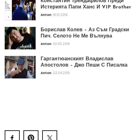
Константин Трендафилов Преди
Истерията Папи Ханс И VIP Brother
Anton
18.10.2016
Борислав Колев – Аз Съм Градски
Пич. Селото Не Ме Вълнува
Anton
03.05.2015
Гаргантюанският Владислав
Апостолов – Джо Пеши С Писалка
Anton
22.04.2015