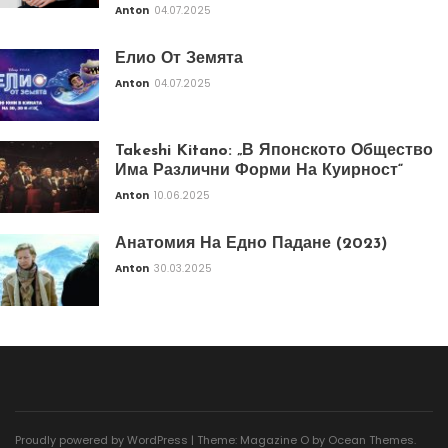
Anton
04.07.2025
Елио От Земята
Anton
04.07.2025
Takeshi Kitano: „В Японското Общество
Има Различни Форми На Куирност“
Anton
10.06.2025
Анатомия На Едно Падане (2023)
Anton
30.03.2025
Proudly powered by WordPress
|
Theme: Magazine O by
Ocean Themes
.