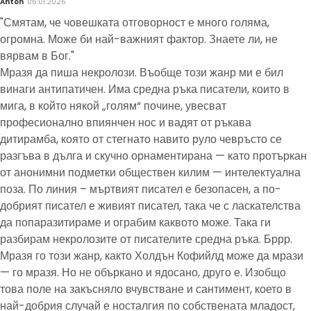
Anton
06.01.2026
"Смятам, че човешката отговорност е много голяма,
огромна. Може би най-важният фактор. Знаете ли, не
вярвам в Бог."
Мразя да пиша некролози. Въобще този жанр ми е бил
винаги антипатичен. Има средна ръка писатели, които в
мига, в който някой „голям“ почине, увесват
професионално впиянчен нос и вадят от ръкава
дитирамба, която от стегнато навито руло чевръсто се
разгъва в дълга и скучно орнаментирана — като протъркан
от анонимни подметки обществен килим — интелектуална
поза. По линия – мъртвият писател е безопасен, а по-
добрият писател е живият писател, така че с ласкателства
да попаразитираме и ограбим каквото може. Така ги
разбирам некролозите от писателите средна ръка. Бррр.
Мразя го този жанр, както Холдън Кофийлд може да мрази
— го мразя. Но не объркано и ядосано, друго е. Изобщо
това поле на закъсняло вчувстване и сантимент, което в
най-добрия случай е носталгия по собствената младост,