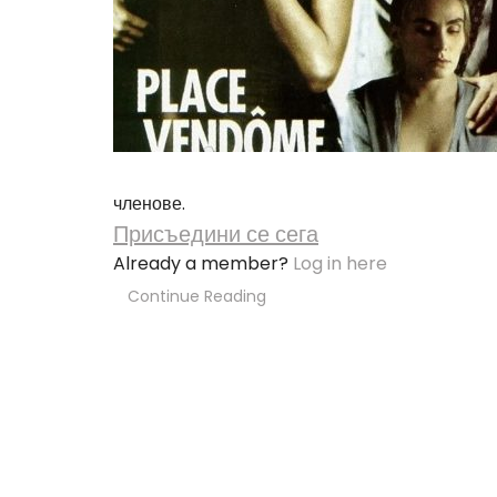
членове.
Присъедини се сега
Already a member?
Log in here
Continue Reading