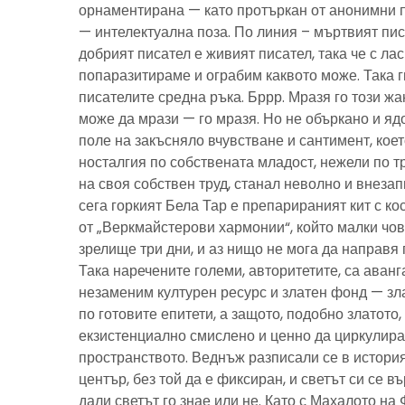
орнаментирана — като протъркан от анонимни 
— интелектуална поза. По линия – мъртвият пис
добрият писател е живият писател, така че с ла
попаразитираме и ограбим каквото може. Така г
писателите средна ръка. Бррр. Мразя го този ж
може да мрази — го мразя. Но не объркано и ядо
поле на закъсняло вчувстване и сантимент, кое
носталгия по собствената младост, нежели по тр
на своя собствен труд, станал неволно и внезап
сега горкият Бела Тар е препарираният кит с к
от „Веркмайстерови хармонии“, който малки чов
зрелище три дни, и аз нищо не мога да направя 
Така наречените големи, авторитетите, са аванг
незаменим културен ресурс и златен фонд — зла
по готовите епитети, а защото, подобно златото
екзистенциално смислено и ценно да циркулира
пространството. Веднъж разписали се в история
център, без той да е фиксиран, и светът си се въ
дали светът го знае или не. Като с Махалото на 