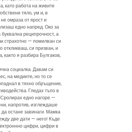
а, като работа на живите
обствени тяло, ум и, в
а не омраза от ярост и
злизаш едно напред. Око за
а буквална реципрочност, а
пак страхотно — помилван си
о откликваш, си призван, и
, както я разбира Булгаков,
лична социалка. Давам си
с, на медиите, но то се
попаднал в тяхно обръщение,
тиводейства. Гледах тъпо в
. Сролирах едно нагоре —
ени, напротив, изглеждаше
 да остане завинаги. Мамка
ежду две дати — него! Къде
електроннно цифри, цифри в