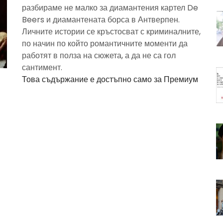
разбираме не малко за диамантения картел De
Beers и диамантената борса в Антверпен.
Личните истории се кръстосват с криминалните,
по начин по който романтичните моменти да
работят в полза на сюжета, а да не са гол
сантимент.
Това съдържание е достъпно само за Премиум