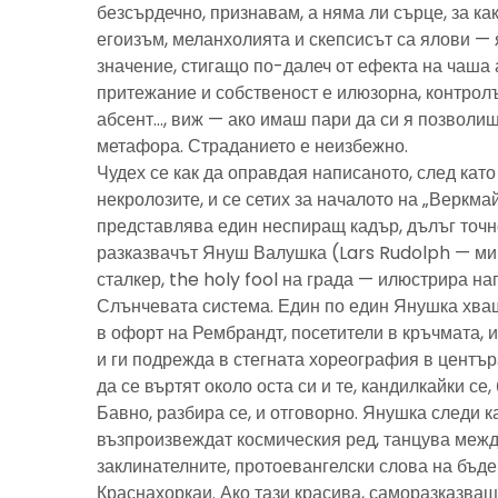
безсърдечно, признавам, а няма ли сърце, за ка
егоизъм, меланхолията и скепсисът са ялови — 
значение, стигащо по-далеч от ефекта на чаша 
притежание и собственост е илюзорна, контролъ
абсент…, виж — ако имаш пари да си я позволиш
метафора. Страданието е неизбежно.
Чудех се как да оправдая написаното, след като 
некролозите, и се сетих за началото на „Веркма
представлява един неспиращ кадър, дълъг точно
разказвачът Януш Валушка (Lars Rudolph — ми
сталкер, the holy fool на града — илюстрира н
Слънчевата система. Един по един Янушка хващ
в офорт на Рембрандт, посетители в кръчмата, 
и ги подрежда в стегната хореография в центъ
да се въртят около оста си и те, кандилкайки се
Бавно, разбира се, и отговорно. Янушка следи к
възпроизвеждат космическия ред, танцува межд
заклинателните, протоевангелски слова на бъд
Краснахоркаи. Ако тази красива, саморазказва