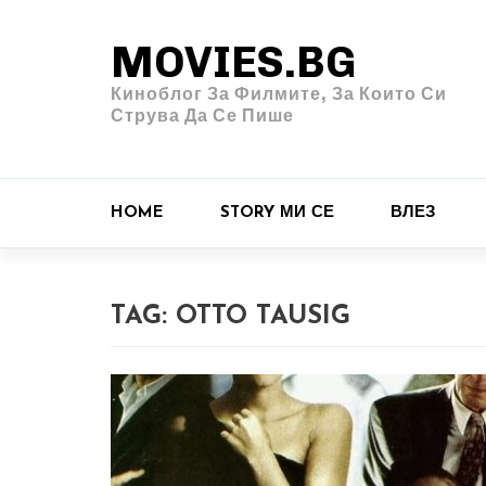
MOVIES.BG
Киноблог За Филмите, За Които Си
Струва Да Се Пише
HOME
STORY МИ СЕ
ВЛЕЗ
TAG:
OTTO TAUSIG