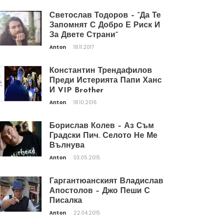
Светослав Тодоров – “Да Те
Запомнят С Добро Е Риск И
За Двете Страни”
Anton
18.11.2017
Константин Трендафилов
Преди Истерията Папи Ханс
И VIP Brother
Anton
18.10.2016
Борислав Колев – Аз Съм
Градски Пич. Селото Не Ме
Вълнува
Anton
03.05.2015
Гаргантюанският Владислав
Апостолов – Джо Пеши С
Писалка
Anton
22.04.2015