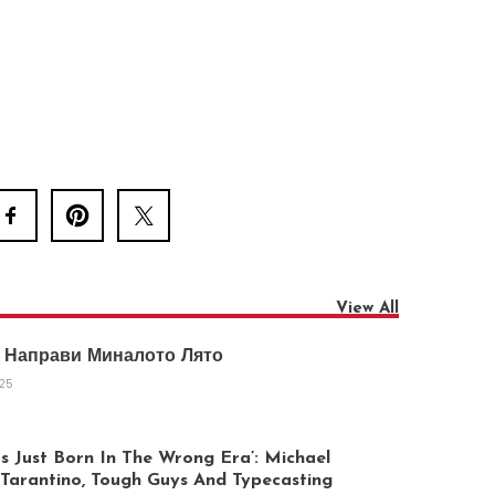
View All
 Направи Миналото Лято
025
 Just Born In The Wrong Era’: Michael
arantino, Tough Guys And Typecasting