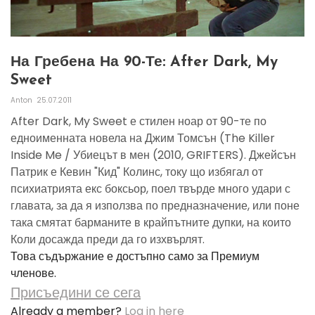
На Гребена На 90-Те: After Dark, My
Sweet
Anton
25.07.2011
After Dark, My Sweet е стилен ноар от 90-те по
едноименната новела на Джим Томсън (The Killer
Inside Me / Убиецът в мен (2010, GRIFTERS). Джейсън
Патрик е Кевин "Кид" Колинс, току що избягал от
психиатрията екс боксьор, поел твърде много удари с
главата, за да я използва по предназначение, или поне
така смятат барманите в крайпътните дупки, на които
Коли досажда преди да го изхвърлят.
Това съдържание е достъпно само за Премиум
членове.
Присъедини се сега
Already a member?
Log in here