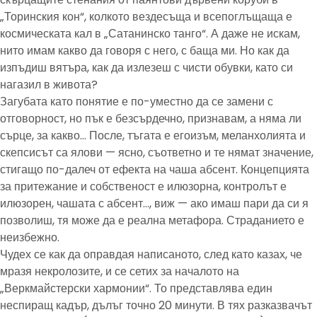
„Торинския кон“, колкото вездесъща и всепоглъщаща е
космическата кал в „Сатанинско танго“. А даже не искам,
нито имам какво да говоря с него, с баща ми. Но как да
изпъдиш вятъра, как да излезеш с чисти обувки, като си
нагазил в живота?
Загубата като понятие е по-уместно да се замени с
отговорност, но пък е безсърдечно, признавам, а няма ли
сърце, за какво… После, тъгата е егоизъм, меланхолията и
скепсисът са ялови — ясно, съответно и те нямат значение,
стигащо по-далеч от ефекта на чаша абсент. Концепцията
за притежание и собственост е илюзорна, контролът е
илюзорен, чашата с абсент…, виж — ако имаш пари да си я
позволиш, тя може да е реална метафора. Страданието е
неизбежно.
Чудех се как да оправдая написаното, след като казах, че
мразя некролозите, и се сетих за началото на
„Веркмайстерски хармонии“. То представлява един
неспиращ кадър, дълъг точно 20 минути. В тях разказвачът