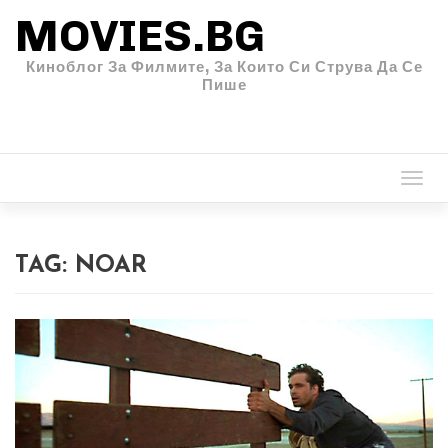
MOVIES.BG
Киноблог За Филмите, За Които Си Струва Да Се
Пише
Togg
navi
TAG:
NOAR