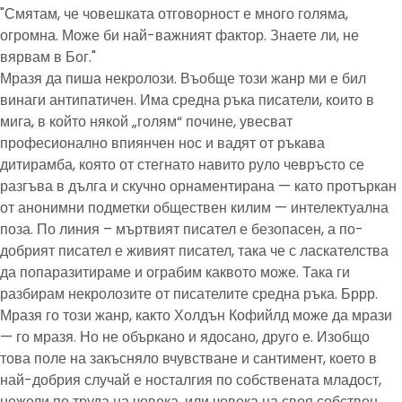
"Смятам, че човешката отговорност е много голяма,
огромна. Може би най-важният фактор. Знаете ли, не
вярвам в Бог."
Мразя да пиша некролози. Въобще този жанр ми е бил
винаги антипатичен. Има средна ръка писатели, които в
мига, в който някой „голям“ почине, увесват
професионално впиянчен нос и вадят от ръкава
дитирамба, която от стегнато навито руло чевръсто се
разгъва в дълга и скучно орнаментирана — като протъркан
от анонимни подметки обществен килим — интелектуална
поза. По линия – мъртвият писател е безопасен, а по-
добрият писател е живият писател, така че с ласкателства
да попаразитираме и ограбим каквото може. Така ги
разбирам некролозите от писателите средна ръка. Бррр.
Мразя го този жанр, както Холдън Кофийлд може да мрази
— го мразя. Но не объркано и ядосано, друго е. Изобщо
това поле на закъсняло вчувстване и сантимент, което в
най-добрия случай е носталгия по собствената младост,
нежели по труда на човека, или човека на своя собствен