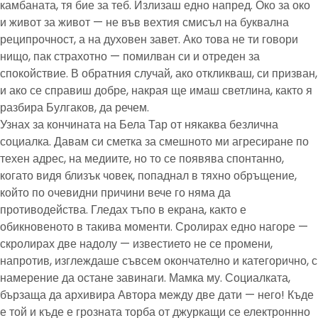
камбаната, тя бие за теб. Излизаш едно напред. Око за око
и живот за живот — не във вехтия смисъл на буквална
реципрочност, а на духовен завет. Ако това не ти говори
нищо, пак страхотно — помилван си и отреден за
спокойствие. В обратния случай, ако откликваш, си призван,
и ако се справиш добре, накрая ще имаш светлина, както я
разбира Булгаков, да речем.
Узнах за кончината на Бела Тар от някаква безлична
социалка. Давам си сметка за смешното ми агресиране по
техен адрес, на медиите, но то се появява спонтанно,
когато видя близък човек, попаднал в тяхно обръщение,
който по очевидни причини вече го няма да
противодейства. Гледах тъпо в екрана, както е
обикновеното в такива моменти. Сролирах едно нагоре —
скролирах две надолу — известието не се промени,
напротив, изглеждаше съвсем окончателно и категорично, с
намерение да остане завинаги. Мамка му. Социалката,
бързаща да архивира Автора между две дати — него! Къде
е той и къде е грозната торба от джуркащи се електроннно