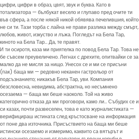
цифри, цифри в образ, цвят, звук и буква. Като в
тотализатора — бълбукат весело и глупаво пред очите ти
във сфера, а после някой никой обявява печелившия, който
не си ти. Тази торба с лайна не прави разлика между смърт,
любов, живот, изкуство и лъжа. Погледът на Бела Тар,
киното на Бела Тар… Да, те правят.
И ти осиротя, каза ми приятелка по повод Бела Тар. Това не
бе съвсем преувеличено. Легнах с дрехите, опитвайки се за
малко да не мисля за нищо. Унесох се и ми се присъни
(пак) баща ми — редовно неканен гастрольор от
подсъзнанието; никакъв Бела Тар, уви. Компания
безсловесна, невидима, абстрактна, но несъмнено
осезаема — баща ми беше наоколо. Той на живо
категорично отказа да ми проговори, камо ли… Събудих се и
си казах, почти развеселен, това е като журналистиката —
верифицираш истината след кръстосване на информация
от поне два източника. Присъствието на баща ми беше
истински осезаемо и измеримо, каквито са вятърът и
скърцащите стенания от паянтови дървени коруби в