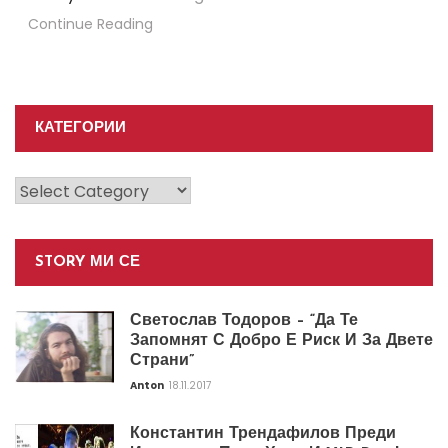
Continue Reading
КАТЕГОРИИ
Категории
STORY МИ СЕ
Светослав Тодоров – “Да Те
Запомнят С Добро Е Риск И За Двете
Страни”
Anton
18.11.2017
Константин Трендафилов Преди