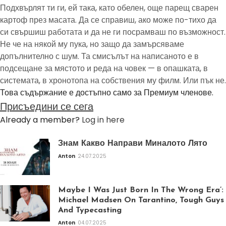
Подхвърлят ти ги, ей така, като обелен, още парещ сварен
картоф през масата. Да се справиш, ако може по-тихо да
си свършиш работата и да не ги посрамваш по възможност.
Не че на някой му пука, но защо да замърсяваме
допълнително с шум. Та смисълът на написаното е в
подсещане за мястото и реда на човек — в опашката, в
системата, в хронотопа на собствения му филм. Или пък не.
Това съдържание е достъпно само за Премиум членове.
Присъедини се сега
Already a member?
Log in here
Знам Какво Направи Миналото Лято
Anton
24.07.2025
Maybe I Was Just Born In The Wrong Era’:
Michael Madsen On Tarantino, Tough Guys
And Typecasting
Anton
04.07.2025