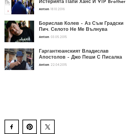
Истерията Папи Ханс И VIP Brother
Anton
18.10.2016
Борислав Колев – Аз Съм Градски
Пич. Селото Не Ме Вълнува
Anton
03.05.2015
Гаргантюанският Владислав
Апостолов – Джо Пеши С Писалка
Anton
22.04.2015