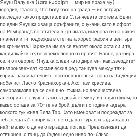
Януш Валушка (Lars Rudolph — мир на праха му) —
юродив, сталкер, the holy fool на града — илюстрира
нагледно какво представлява Слънчевата система. Един
по един Янушка хваща оръфаните, очукани, като в офорт
на Рембрандт, посетители в кръчмата, именова ги на някоя
планета и ги подрежда в стегната хореография в центъра
на кръчмата. Нарежда им да се въртят около оста си и те,
кандилкайки се, безпрекословно го правят. Бавно, разбира
се, и отговорно. Янушка следи като диригент как „звездите“
възпроизвеждат космическия ред, танцува между тях и
изрича заклинателните, протоевангелски слова на бъдещия
нобелист Ласло Краснахоркаи. Ако тази красива,
саморазказваща се смешно-тъжна, но величествена
алегория се случва само за двайсет минути в един филм, то
какво остава за 70-те на брой, дълги по година кадъра,
колкото тук живя Бела Тар. Като именоват и подреждат за
теб „нещата“, опори като него дават кураж и задължават
най-малкото да не отвръщаш поглед. Предизвикват да
отвърнеш с танц, да бъдеш едно ниво по-близо.