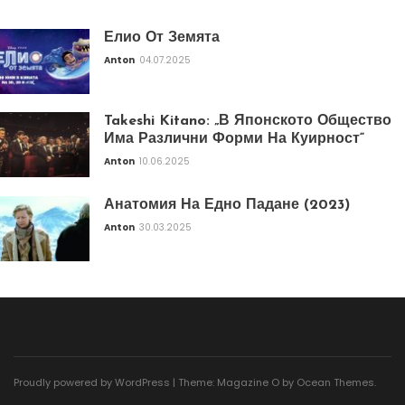
Елио От Земята
Anton
04.07.2025
Takeshi Kitano: „В Японското Общество
Има Различни Форми На Куирност“
Anton
10.06.2025
Анатомия На Едно Падане (2023)
Anton
30.03.2025
Proudly powered by WordPress
|
Theme: Magazine O by
Ocean Themes
.