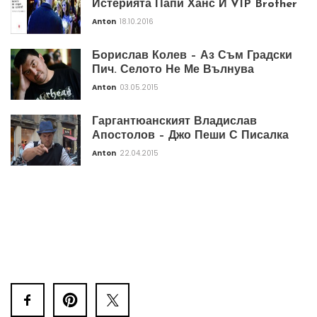
Истерията Папи Ханс И VIP Brother
Anton
18.10.2016
Борислав Колев – Аз Съм Градски
Пич. Селото Не Ме Вълнува
Anton
03.05.2015
Гаргантюанският Владислав
Апостолов – Джо Пеши С Писалка
Anton
22.04.2015