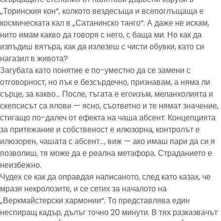
„Торинския кон“, колкото вездесъща и всепоглъщаща е
космическата кал в „Сатанинско танго“. А даже не искам,
нито имам какво да говоря с него, с баща ми. Но как да
изпъдиш вятъра, как да излезеш с чисти обувки, като си
нагазил в живота?
Загубата като понятие е по-уместно да се замени с
отговорност, но пък е безсърдечно, признавам, а няма ли
сърце, за какво… После, тъгата е егоизъм, меланхолията и
скепсисът са ялови — ясно, съответно и те нямат значение,
стигащо по-далеч от ефекта на чаша абсент. Концепцията
за притежание и собственост е илюзорна, контролът е
илюзорен, чашата с абсент…, виж — ако имаш пари да си я
позволиш, тя може да е реална метафора. Страданието е
неизбежно.
Чудех се как да оправдая написаното, след като казах, че
мразя некролозите, и се сетих за началото на
„Веркмайстерски хармонии“. То представлява един
неспиращ кадър, дълъг точно 20 минути. В тях разказвачът