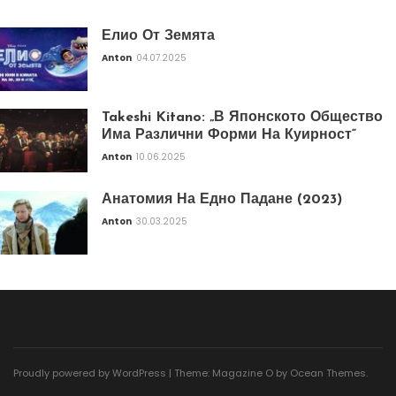
Елио От Земята
Anton
04.07.2025
Takeshi Kitano: „В Японското Общество
Има Различни Форми На Куирност“
Anton
10.06.2025
Анатомия На Едно Падане (2023)
Anton
30.03.2025
Proudly powered by WordPress
|
Theme: Magazine O by
Ocean Themes
.