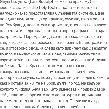
Януш Валушка (Lars Rudolph — мир на праха му) —
юродив, сталкер, the holy fool на града — илюстрира
нагледно какво представлява Слънчевата система. Един
по един Янушка хваща оръфаните, очукани, като в офорт
на Рембрандт, посетители в кръчмата, именова ги на някоя
планета и ги подрежда в стегната хореография в центъра
на кръчмата. Нарежда им да се въртят около оста си и те,
кандилкайки се, безпрекословно го правят. Бавно, разбира
се, и отговорно. Янушка следи като диригент как „звездите“
възпроизвеждат космическия ред, танцува между тях и
изрича заклинателните, протоевангелски слова на бъдещия
нобелист Ласло Краснахоркаи. Ако тази красива,
саморазказваща се смешно-тъжна, но величествена
алегория се случва само за двайсет минути в един филм, то
какво остава за 70-те на брой, дълги по година кадъра,
колкото тук живя Бела Тар. Като именоват и подреждат за
теб „нещата“, опори като него дават кураж и задължават
най-малкото да не отвръщаш поглед. Предизвикват да
отвърнеш с танц, да бъдеш едно ниво по-близо.