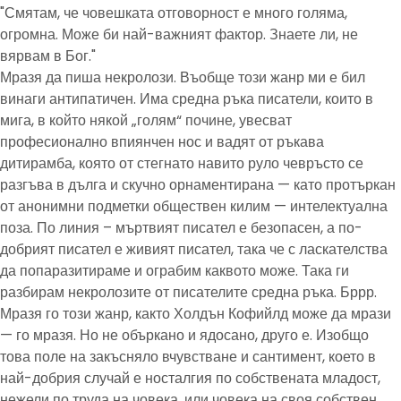
"Смятам, че човешката отговорност е много голяма,
огромна. Може би най-важният фактор. Знаете ли, не
вярвам в Бог."
Мразя да пиша некролози. Въобще този жанр ми е бил
винаги антипатичен. Има средна ръка писатели, които в
мига, в който някой „голям“ почине, увесват
професионално впиянчен нос и вадят от ръкава
дитирамба, която от стегнато навито руло чевръсто се
разгъва в дълга и скучно орнаментирана — като протъркан
от анонимни подметки обществен килим — интелектуална
поза. По линия – мъртвият писател е безопасен, а по-
добрият писател е живият писател, така че с ласкателства
да попаразитираме и ограбим каквото може. Така ги
разбирам некролозите от писателите средна ръка. Бррр.
Мразя го този жанр, както Холдън Кофийлд може да мрази
— го мразя. Но не объркано и ядосано, друго е. Изобщо
това поле на закъсняло вчувстване и сантимент, което в
най-добрия случай е носталгия по собствената младост,
нежели по труда на човека, или човека на своя собствен