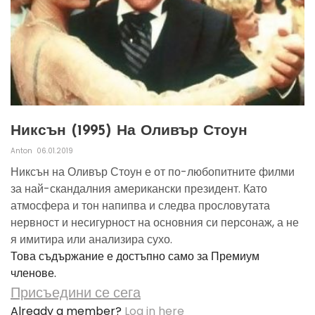
Никсън (1995) На Оливър Стоун
Anton
06.01.2019
Никсън на Оливър Стоун е от по-любопитните филми
за най-скандалния американски президент. Като
атмосфера и тон напипва и следва прословутата
нервност и несигурност на основния си персонаж, а не
я имитира или анализира сухо.
Това съдържание е достъпно само за Премиум
членове.
Присъедини се сега
Already a member?
Log in here