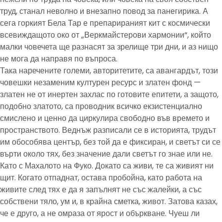
труд, станал неволно и внезапно повод за панегирика. А
сега горкият Бела Тар е препарираният кит с космически
всевиждащото око от „Веркмайстерови хармонии“, който
малки човечета ще разнасят за зрелище три дни, и аз нищо
не мога да направя по въпроса.
Така наречените големи, авторитетите, са авангардът, този
човешки незаменим културен ресурс и златен фонд —
златен не от инертен захлас по готовите епитети, а защото,
подобно златото, са проводник всичко екзистенциално
смислено и ценно да циркулира свободно във времето и
пространството. Веднъж разписали се в историята, трудът
им обособява център, без той да е фиксиран, и светът си се
върти около тях, без значение дали светът го знае или не.
Като с Махалото на Фуко. Докато са живи, те са живият ни
щит. Когато отпаднат, остава пробойна, като работа на
живите след тях е да я запълнят не със жалейки, а със
собствени тяло, ум и, в крайна сметка, живот. Затова казах,
че е друго, а не омраза от ярост и объркване. Чуеш ли