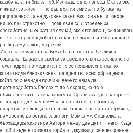
камбаната, тя бие за теб. Излизаш едно напред. Око за око
и живот за живот — не във вехтия смисъл на буквална
реципрочност, а на духовен завет. Ако това не ти говори
нищо, пак страхотно — помилван си и отреден за
спокойствие. В обратния случай, ако откликваш, си призван,
и ако се справиш добре, накрая ще имаш светлина, както я
разбира Булгаков, да речем.
Узнах за кончината на Бела Тар от някаква безлична
социалка. Давам си сметка за смешното ми агресиране по
техен адрес, на медиите, но то се появява спонтанно,
когато видя близък човек, попаднал в тяхно обръщение,
който по очевидни причини вече го няма да
противодейства. Гледах тъпо в екрана, както е
обикновеното в такива моменти. Сролирах едно нагоре —
скролирах две надолу — известието не се промени,
напротив, изглеждаше съвсем окончателно и категорично, с
намерение да остане завинаги. Мамка му. Социалката,
бързаща да архивира Автора между две дати — него! Къде
е той и къде е грозната торба от джуркащи се електроннно