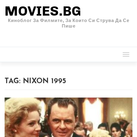
MOVIES.BG
Киноблог За Филмите, За Които Си Струва Да Се
Пише
Togg
navi
TAG:
NIXON 1995