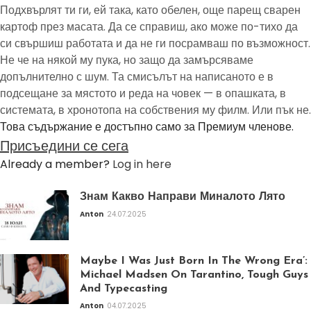
Подхвърлят ти ги, ей така, като обелен, още парещ сварен
картоф през масата. Да се справиш, ако може по-тихо да
си свършиш работата и да не ги посрамваш по възможност.
Не че на някой му пука, но защо да замърсяваме
допълнително с шум. Та смисълът на написаното е в
подсещане за мястото и реда на човек — в опашката, в
системата, в хронотопа на собствения му филм. Или пък не.
Това съдържание е достъпно само за Премиум членове.
Присъедини се сега
Already a member?
Log in here
Знам Какво Направи Миналото Лято
Anton
24.07.2025
Maybe I Was Just Born In The Wrong Era’:
Michael Madsen On Tarantino, Tough Guys
And Typecasting
Anton
04.07.2025