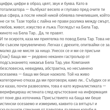
цифри, цифри в образ, цвят, звук и буква. Като в
тотализатора — бълбукат весело и глупаво пред очите ти
във сфера, а после някой никой обявява печелившия, който
не си ти. Тази торба с лайна не прави разлика между смърт,
любов, живот, изкуство и лъжа. Погледът на Бела Тар,
киното на Бела Тар… Да, те правят.
И ти осиротя, каза ми приятелка по повод Бела Тар. Това не
бе съвсем преувеличено. Легнах с дрехите, опитвайки се за
малко да не мисля за нищо. Унесох се и ми се присъни
(пак) баща ми — редовно неканен гастрольор от
подсъзнанието; никакъв Бела Тар, уви. Компания
безсловесна, невидима, абстрактна, но несъмнено
осезаема — баща ми беше наоколо. Той на живо
категорично отказа да ми проговори, камо ли… Събудих се и
си казах, почти развеселен, това е като журналистиката —
верифицираш истината след кръстосване на информация
от поне два източника. Присъствието на баща ми беше
истински осезаемо и измеримо, каквито са вятърът и
скърцащите стенания от паянтови дървени коруби в