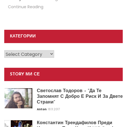
Continue Reading
КАТЕГОРИИ
Категории
STORY МИ СЕ
Светослав Тодоров – “Да Те
Запомнят С Добро Е Риск И За Двете
Страни”
Anton
18.11.2017
Константин Трендафилов Преди