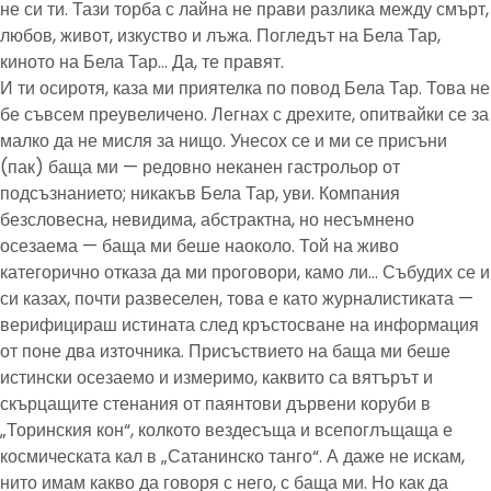
не си ти. Тази торба с лайна не прави разлика между смърт,
любов, живот, изкуство и лъжа. Погледът на Бела Тар,
киното на Бела Тар… Да, те правят.
И ти осиротя, каза ми приятелка по повод Бела Тар. Това не
бе съвсем преувеличено. Легнах с дрехите, опитвайки се за
малко да не мисля за нищо. Унесох се и ми се присъни
(пак) баща ми — редовно неканен гастрольор от
подсъзнанието; никакъв Бела Тар, уви. Компания
безсловесна, невидима, абстрактна, но несъмнено
осезаема — баща ми беше наоколо. Той на живо
категорично отказа да ми проговори, камо ли… Събудих се и
си казах, почти развеселен, това е като журналистиката —
верифицираш истината след кръстосване на информация
от поне два източника. Присъствието на баща ми беше
истински осезаемо и измеримо, каквито са вятърът и
скърцащите стенания от паянтови дървени коруби в
„Торинския кон“, колкото вездесъща и всепоглъщаща е
космическата кал в „Сатанинско танго“. А даже не искам,
нито имам какво да говоря с него, с баща ми. Но как да