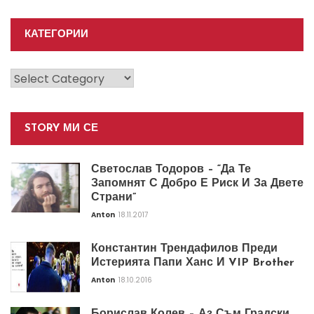
КАТЕГОРИИ
Категории
STORY МИ СЕ
Светослав Тодоров – “Да Те
Запомнят С Добро Е Риск И За Двете
Страни”
Anton
18.11.2017
Константин Трендафилов Преди
Истерията Папи Ханс И VIP Brother
Anton
18.10.2016