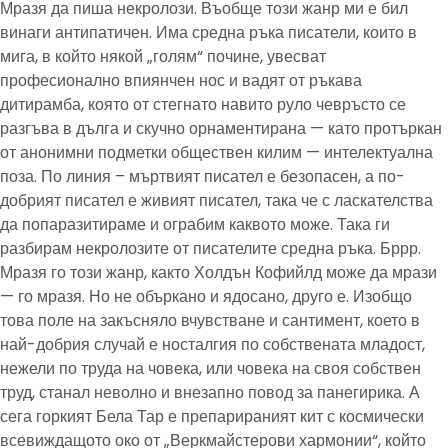
Мразя да пиша некролози. Въобще този жанр ми е бил
винаги антипатичен. Има средна ръка писатели, които в
мига, в който някой „голям“ почине, увесват
професионално впиянчен нос и вадят от ръкава
дитирамба, която от стегнато навито руло чевръсто се
разгъва в дълга и скучно орнаментирана — като протъркан
от анонимни подметки обществен килим — интелектуална
поза. По линия – мъртвият писател е безопасен, а по-
добрият писател е живият писател, така че с ласкателства
да попаразитираме и ограбим каквото може. Така ги
разбирам некролозите от писателите средна ръка. Бррр.
Мразя го този жанр, както Холдън Кофийлд може да мрази
— го мразя. Но не объркано и ядосано, друго е. Изобщо
това поле на закъсняло вчувстване и сантимент, което в
най-добрия случай е носталгия по собствената младост,
нежели по труда на човека, или човека на своя собствен
труд, станал неволно и внезапно повод за панегирика. А
сега горкият Бела Тар е препарираният кит с космически
всевиждащото око от „Веркмайстерови хармонии“, който