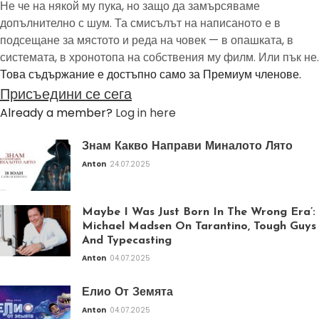
Не че на някой му пука, но защо да замърсяваме
допълнително с шум. Та смисълът на написаното е в
подсещане за мястото и реда на човек — в опашката, в
системата, в хронотопа на собствения му филм. Или пък не.
Това съдържание е достъпно само за Премиум членове.
Присъедини се сега
Already a member?
Log in here
Знам Какво Направи Миналото Лято
Anton
24.07.2025
Maybe I Was Just Born In The Wrong Era’:
Michael Madsen On Tarantino, Tough Guys
And Typecasting
Anton
04.07.2025
Елио От Земята
Anton
04.07.2025