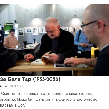
За Бела Тар (1955-2026)
Anton
06.01.2026
"Смятам, че човешката отговорност е много голяма,
огромна. Може би най-важният фактор. Знаете ли, не
вярвам в Бог."