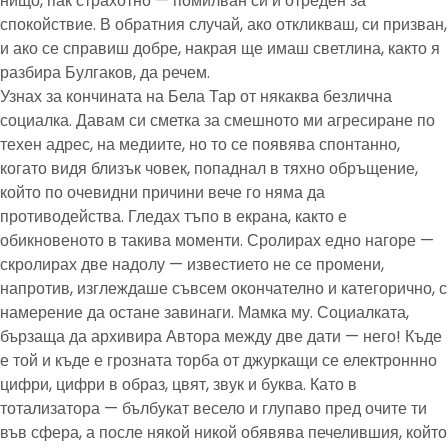
нищо, пак страхотно — помилван си и отреден за
спокойствие. В обратния случай, ако откликваш, си призван,
и ако се справиш добре, накрая ще имаш светлина, както я
разбира Булгаков, да речем.
Узнах за кончината на Бела Тар от някаква безлична
социалка. Давам си сметка за смешното ми агресиране по
техен адрес, на медиите, но то се появява спонтанно,
когато видя близък човек, попаднал в тяхно обръщение,
който по очевидни причини вече го няма да
противодейства. Гледах тъпо в екрана, както е
обикновеното в такива моменти. Сролирах едно нагоре —
скролирах две надолу — известието не се промени,
напротив, изглеждаше съвсем окончателно и категорично, с
намерение да остане завинаги. Мамка му. Социалката,
бързаща да архивира Автора между две дати — него! Къде
е той и къде е грозната торба от джуркащи се електроннно
цифри, цифри в образ, цвят, звук и буква. Като в
тотализатора — бълбукат весело и глупаво пред очите ти
във сфера, а после някой никой обявява печелившия, който