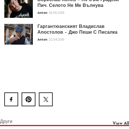
Борислав Колев – Аз Съм Градски
Пич. Селото Не Ме Вълнува
Anton
03.05.2015
Гаргантюанският Владислав
Апостолов – Джо Пеши С Писалка
Anton
22.04.2015
Други
View All