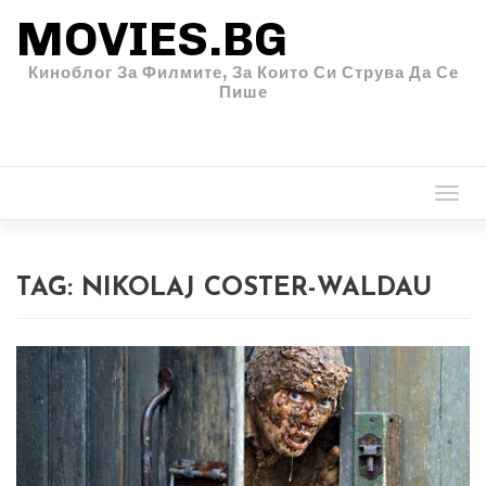
MOVIES.BG
Киноблог За Филмите, За Които Си Струва Да Се
Пише
Togg
navi
TAG:
NIKOLAJ COSTER-WALDAU