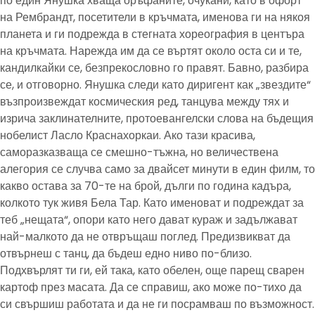
по един Янушка хваща оръфаните, очукани, като в офорт
на Рембрандт, посетители в кръчмата, именова ги на някоя
планета и ги подрежда в стегната хореография в центъра
на кръчмата. Нарежда им да се въртят около оста си и те,
кандилкайки се, безпрекословно го правят. Бавно, разбира
се, и отговорно. Янушка следи като диригент как „звездите“
възпроизвеждат космическия ред, танцува между тях и
изрича заклинателните, протоевангелски слова на бъдещия
нобелист Ласло Краснахоркаи. Ако тази красива,
саморазказваща се смешно-тъжна, но величествена
алегория се случва само за двайсет минути в един филм, то
какво остава за 70-те на брой, дълги по година кадъра,
колкото тук живя Бела Тар. Като именоват и подреждат за
теб „нещата“, опори като него дават кураж и задължават
най-малкото да не отвръщаш поглед. Предизвикват да
отвърнеш с танц, да бъдеш едно ниво по-близо.
Подхвърлят ти ги, ей така, като обелен, още парещ сварен
картоф през масата. Да се справиш, ако може по-тихо да
си свършиш работата и да не ги посрамваш по възможност.