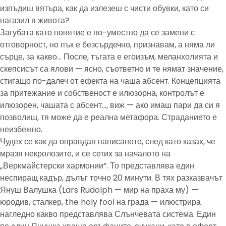
изпъдиш вятъра, как да излезеш с чисти обувки, като си
нагазил в живота?
Загубата като понятие е по-уместно да се замени с
отговорност, но пък е безсърдечно, признавам, а няма ли
сърце, за какво… После, тъгата е егоизъм, меланхолията и
скепсисът са ялови — ясно, съответно и те нямат значение,
стигащо по-далеч от ефекта на чаша абсент. Концепцията
за притежание и собственост е илюзорна, контролът е
илюзорен, чашата с абсент…, виж — ако имаш пари да си я
позволиш, тя може да е реална метафора. Страданието е
неизбежно.
Чудех се как да оправдая написаното, след като казах, че
мразя некролозите, и се сетих за началото на
„Веркмайстерски хармонии“. То представлява един
неспиращ кадър, дълъг точно 20 минути. В тях разказвачът
Януш Валушка (Lars Rudolph — мир на праха му) —
юродив, сталкер, the holy fool на града — илюстрира
нагледно какво представлява Слънчевата система. Един