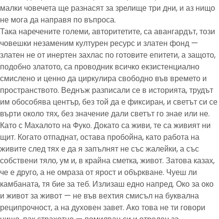
малки човечета ще разнасят за зрелище три дни, и аз нищо
не мога да направя по въпроса.
Така наречените големи, авторитетите, са авангардът, този
човешки незаменим културен ресурс и златен фонд —
златен не от инертен захлас по готовите епитети, а защото,
подобно златото, са проводник всичко екзистенциално
смислено и ценно да циркулира свободно във времето и
пространството. Веднъж разписали се в историята, трудът
им обособява център, без той да е фиксиран, и светът си се
върти около тях, без значение дали светът го знае или не.
Като с Махалото на Фуко. Докато са живи, те са живият ни
щит. Когато отпаднат, остава пробойна, като работа на
живите след тях е да я запълнят не със жалейки, а със
собствени тяло, ум и, в крайна сметка, живот. Затова казах,
че е друго, а не омраза от ярост и объркване. Чуеш ли
камбаната, тя бие за теб. Излизаш едно напред. Око за око
и живот за живот — не във вехтия смисъл на буквална
реципрочност, а на духовен завет. Ако това не ти говори