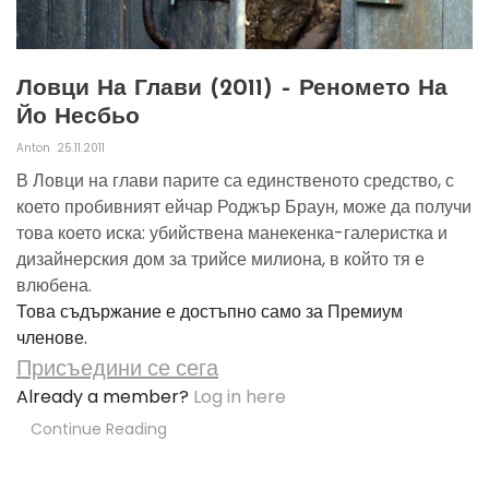
Ловци На Глави (2011) – Реномето На
Йо Несбьо
Anton
25.11.2011
В Ловци на глави парите са единственото средство, с
което пробивният ейчар Роджър Браун, може да получи
това което иска: убийствена манекенка-галеристка и
дизайнерския дом за трийсе милиона, в който тя е
влюбена.
Това съдържание е достъпно само за Премиум
членове.
Присъедини се сега
Already a member?
Log in here
Continue Reading