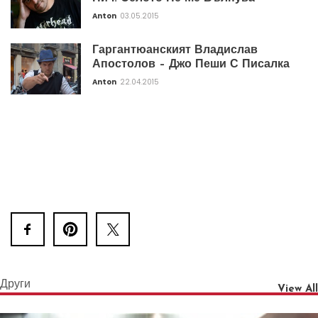
Anton
03.05.2015
Гаргантюанският Владислав
Апостолов – Джо Пеши С Писалка
Anton
22.04.2015
Други
View All