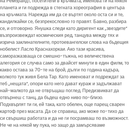
на Рембрандт, посетители в кръчмата, именова ги на някоя
планета и ги подрежда в стегната хореография в центъра
на кръчмата. Нарежда им да се въртят около оста си и те,
кандилкайки се, безпрекословно го правят. Бавно, разбира
се, и отговорно. Янушка следи като диригент как „звездите“
възпроизвеждат космическия ред, танцува между тях и
изрича заклинателните, протоевангелски слова на бъдещия
нобелист Ласло Краснахоркаи. Ако тази красива,
саморазказваща се смешно-тъжна, но величествена
алегория се случва само за двайсет минути в един филм, то
какво остава за 70-те на брой, дълги по година кадъра,
колкото тук живя Бела Тар. Като именоват и подреждат за
теб „нещата“, опори като него дават кураж и задължават
най-малкото да не отвръщаш поглед. Предизвикват да
отвърнеш с танц, да бъдеш едно ниво по-близо.
Подхвърлят ти ги, ей така, като обелен, още парещ сварен
картоф през масата. Да се справиш, ако може по-тихо да
си свършиш работата и да не ги посрамваш по възможност.
Не че на някой му пука, но защо да замърсяваме