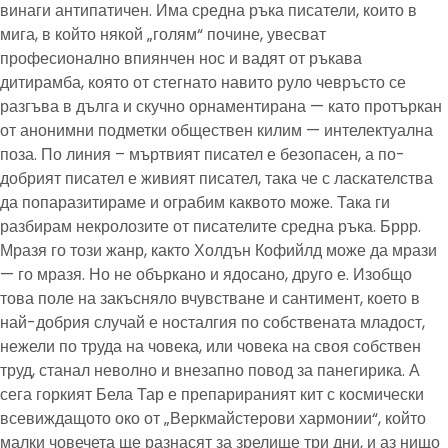
винаги антипатичен. Има средна ръка писатели, които в
мига, в който някой „голям“ почине, увесват
професионално впиянчен нос и вадят от ръкава
дитирамба, която от стегнато навито руло чевръсто се
разгъва в дълга и скучно орнаментирана — като протъркан
от анонимни подметки обществен килим — интелектуална
поза. По линия – мъртвият писател е безопасен, а по-
добрият писател е живият писател, така че с ласкателства
да попаразитираме и ограбим каквото може. Така ги
разбирам некролозите от писателите средна ръка. Бррр.
Мразя го този жанр, както Холдън Кофийлд може да мрази
— го мразя. Но не объркано и ядосано, друго е. Изобщо
това поле на закъсняло вчувстване и сантимент, което в
най-добрия случай е носталгия по собствената младост,
нежели по труда на човека, или човека на своя собствен
труд, станал неволно и внезапно повод за панегирика. А
сега горкият Бела Тар е препарираният кит с космически
всевиждащото око от „Веркмайстерови хармонии“, който
малки човечета ще разнасят за зрелище три дни, и аз нищо