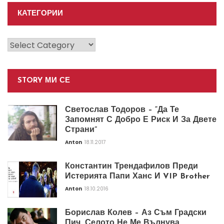
КАТЕГОРИИ
Категории
STORY МИ СЕ
Светослав Тодоров – “Да Те
Запомнят С Добро Е Риск И За Двете
Страни”
Anton
18.11.2017
Константин Трендафилов Преди
Истерията Папи Ханс И VIP Brother
Anton
18.10.2016
Борислав Колев – Аз Съм Градски
Пич. Селото Не Ме Вълнува