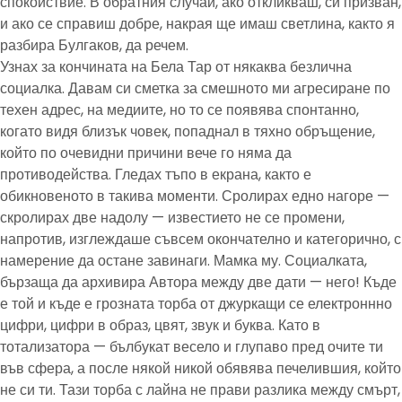
спокойствие. В обратния случай, ако откликваш, си призван,
и ако се справиш добре, накрая ще имаш светлина, както я
разбира Булгаков, да речем.
Узнах за кончината на Бела Тар от някаква безлична
социалка. Давам си сметка за смешното ми агресиране по
техен адрес, на медиите, но то се появява спонтанно,
когато видя близък човек, попаднал в тяхно обръщение,
който по очевидни причини вече го няма да
противодейства. Гледах тъпо в екрана, както е
обикновеното в такива моменти. Сролирах едно нагоре —
скролирах две надолу — известието не се промени,
напротив, изглеждаше съвсем окончателно и категорично, с
намерение да остане завинаги. Мамка му. Социалката,
бързаща да архивира Автора между две дати — него! Къде
е той и къде е грозната торба от джуркащи се електроннно
цифри, цифри в образ, цвят, звук и буква. Като в
тотализатора — бълбукат весело и глупаво пред очите ти
във сфера, а после някой никой обявява печелившия, който
не си ти. Тази торба с лайна не прави разлика между смърт,