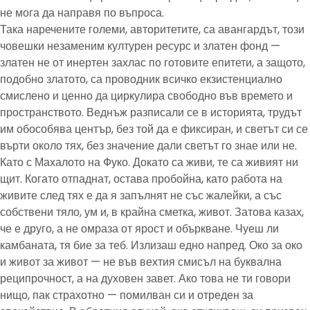
не мога да направя по въпроса.
Така наречените големи, авторитетите, са авангардът, този
човешки незаменим културен ресурс и златен фонд —
златен не от инертен захлас по готовите епитети, а защото,
подобно златото, са проводник всичко екзистенциално
смислено и ценно да циркулира свободно във времето и
пространството. Веднъж разписали се в историята, трудът
им обособява център, без той да е фиксиран, и светът си се
върти около тях, без значение дали светът го знае или не.
Като с Махалото на Фуко. Докато са живи, те са живият ни
щит. Когато отпаднат, остава пробойна, като работа на
живите след тях е да я запълнят не със жалейки, а със
собствени тяло, ум и, в крайна сметка, живот. Затова казах,
че е друго, а не омраза от ярост и объркване. Чуеш ли
камбаната, тя бие за теб. Излизаш едно напред. Око за око
и живот за живот — не във вехтия смисъл на буквална
реципрочност, а на духовен завет. Ако това не ти говори
нищо, пак страхотно — помилван си и отреден за