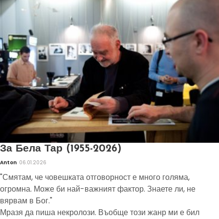
За Бела Тар (1955-2026)
Anton
06.01.2026
"Смятам, че човешката отговорност е много голяма,
огромна. Може би най-важният фактор. Знаете ли, не
вярвам в Бог."
Мразя да пиша некролози. Въобще този жанр ми е бил