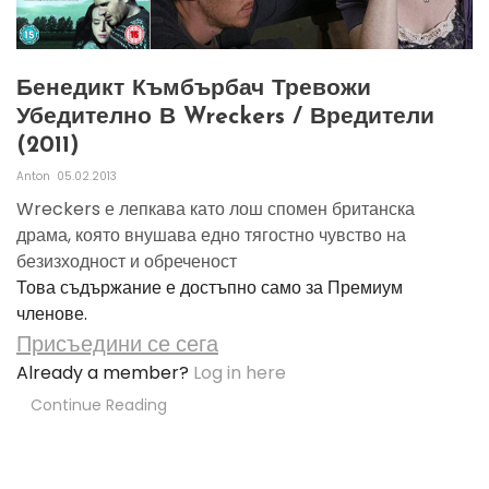
Бенедикт Къмбърбач Тревожи
Убедително В Wreckers / Вредители
(2011)
Anton
05.02.2013
Wreckers е лепкава като лош спомен британска
драма, която внушава едно тягостно чувство на
безизходност и обреченост
Това съдържание е достъпно само за Премиум
членове.
Присъедини се сега
Already a member?
Log in here
Continue Reading