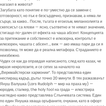
нагазил в живота?
Загубата като понятие е по-уместно да се замени с
отговорност, но пък е безсърдечно, признавам, а няма ли
сърце, за какво… После, тъгата е егоизъм, меланхолията и
скепсисът са ялови — ясно, съответно и те нямат значение,
стигащо по-далеч от ефекта на чаша абсент. Концепцията
за притежание и собственост е илюзорна, контролът е
илюзорен, чашата с абсент…, виж — ако имаш пари да си я
позволиш, тя може да е реална метафора. Страданието е
неизбежно.
Чудех се как да оправдая написаното, след като казах, че
мразя некролозите, и се сетих за началото на
„Веркмайстерски хармонии“. То представлява един
неспиращ кадър, дълъг точно 20 минути. В тях разказвачът
Януш Валушка (Lars Rudolph — мир на праха му) —
юродив, сталкер, the holy fool на града — илюстрира
нагледно какво представлява Слънчевата система. Един
по един Янушка хваща оръфаните, очукани, като в офорт