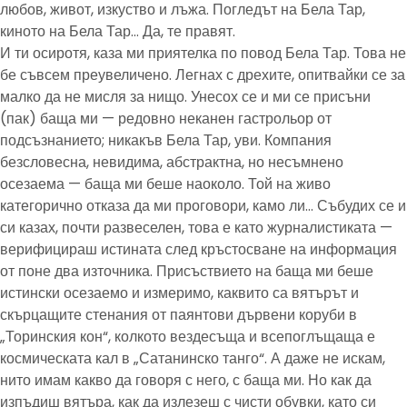
любов, живот, изкуство и лъжа. Погледът на Бела Тар,
киното на Бела Тар… Да, те правят.
И ти осиротя, каза ми приятелка по повод Бела Тар. Това не
бе съвсем преувеличено. Легнах с дрехите, опитвайки се за
малко да не мисля за нищо. Унесох се и ми се присъни
(пак) баща ми — редовно неканен гастрольор от
подсъзнанието; никакъв Бела Тар, уви. Компания
безсловесна, невидима, абстрактна, но несъмнено
осезаема — баща ми беше наоколо. Той на живо
категорично отказа да ми проговори, камо ли… Събудих се и
си казах, почти развеселен, това е като журналистиката —
верифицираш истината след кръстосване на информация
от поне два източника. Присъствието на баща ми беше
истински осезаемо и измеримо, каквито са вятърът и
скърцащите стенания от паянтови дървени коруби в
„Торинския кон“, колкото вездесъща и всепоглъщаща е
космическата кал в „Сатанинско танго“. А даже не искам,
нито имам какво да говоря с него, с баща ми. Но как да
изпъдиш вятъра, как да излезеш с чисти обувки, като си