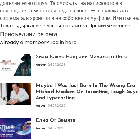
допълнително с шум. Та смисълът на написаното е в
подсещане за мястото и реда на човек — в опашката, в
системата, в хронотопа на собствения му филм. Или пък не.
Това съдържание е достъпно само за Премиум членове.
Присъедини се сега
Already a member?
Log in here
Знам Какво Направи Миналото Лято
Anton
24.07.2025
Maybe I Was Just Born In The Wrong Era’:
Michael Madsen On Tarantino, Tough Guys
And Typecasting
Anton
04.07.2025
Елио От Земята
Anton
04.07.2025