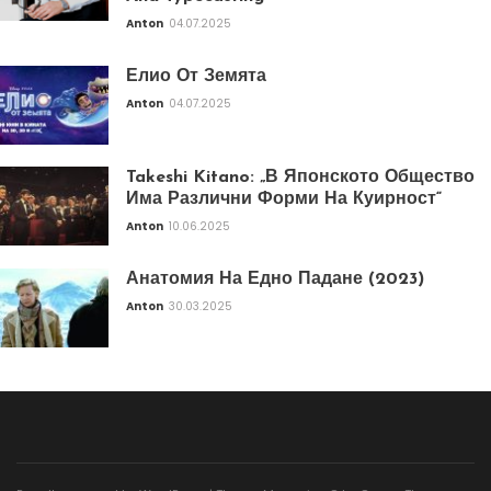
Anton
04.07.2025
Елио От Земята
Anton
04.07.2025
Takeshi Kitano: „В Японското Общество
Има Различни Форми На Куирност“
Anton
10.06.2025
Анатомия На Едно Падане (2023)
Anton
30.03.2025