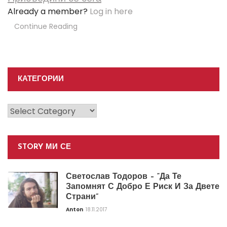
Already a member?
Log in here
Continue Reading
КАТЕГОРИИ
Категории
STORY МИ СЕ
Светослав Тодоров – “Да Те
Запомнят С Добро Е Риск И За Двете
Страни”
Anton
18.11.2017