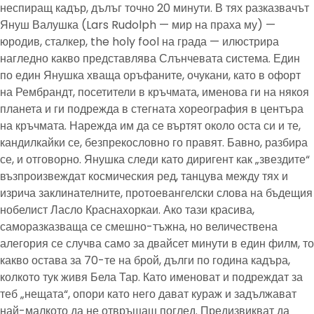
неспиращ кадър, дълъг точно 20 минути. В тях разказвачът
Януш Валушка (Lars Rudolph — мир на праха му) —
юродив, сталкер, the holy fool на града — илюстрира
нагледно какво представлява Слънчевата система. Един
по един Янушка хваща оръфаните, очукани, като в офорт
на Рембрандт, посетители в кръчмата, именова ги на някоя
планета и ги подрежда в стегната хореография в центъра
на кръчмата. Нарежда им да се въртят около оста си и те,
кандилкайки се, безпрекословно го правят. Бавно, разбира
се, и отговорно. Янушка следи като диригент как „звездите“
възпроизвеждат космическия ред, танцува между тях и
изрича заклинателните, протоевангелски слова на бъдещия
нобелист Ласло Краснахоркаи. Ако тази красива,
саморазказваща се смешно-тъжна, но величествена
алегория се случва само за двайсет минути в един филм, то
какво остава за 70-те на брой, дълги по година кадъра,
колкото тук живя Бела Тар. Като именоват и подреждат за
теб „нещата“, опори като него дават кураж и задължават
най-малкото да не отвръщаш поглед. Предизвикват да