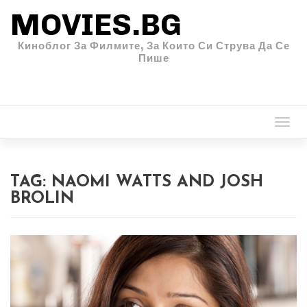
MOVIES.BG
Киноблог За Филмите, За Които Си Струва Да Се
Пише
Togg
navi
TAG:
NAOMI WATTS AND JOSH
BROLIN