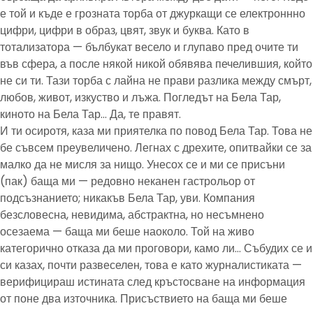
е той и къде е грозната торба от джуркащи се електроннно
цифри, цифри в образ, цвят, звук и буква. Като в
тотализатора — бълбукат весело и глупаво пред очите ти
във сфера, а после някой никой обявява печелившия, който
не си ти. Тази торба с лайна не прави разлика между смърт,
любов, живот, изкуство и лъжа. Погледът на Бела Тар,
киното на Бела Тар… Да, те правят.
И ти осиротя, каза ми приятелка по повод Бела Тар. Това не
бе съвсем преувеличено. Легнах с дрехите, опитвайки се за
малко да не мисля за нищо. Унесох се и ми се присъни
(пак) баща ми — редовно неканен гастрольор от
подсъзнанието; никакъв Бела Тар, уви. Компания
безсловесна, невидима, абстрактна, но несъмнено
осезаема — баща ми беше наоколо. Той на живо
категорично отказа да ми проговори, камо ли… Събудих се и
си казах, почти развеселен, това е като журналистиката —
верифицираш истината след кръстосване на информация
от поне два източника. Присъствието на баща ми беше