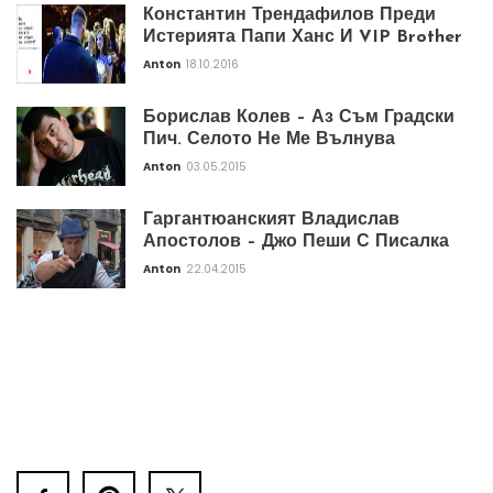
Константин Трендафилов Преди
Истерията Папи Ханс И VIP Brother
Anton
18.10.2016
Борислав Колев – Аз Съм Градски
Пич. Селото Не Ме Вълнува
Anton
03.05.2015
Гаргантюанският Владислав
Апостолов – Джо Пеши С Писалка
Anton
22.04.2015