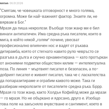
Anton
06.01.2026
"Смятам, че човешката отговорност е много голяма,
огромна. Може би най-важният фактор. Знаете ли, не
вярвам в Бог."
Мразя да пиша некролози. Въобще този жанр ми е бил
винаги антипатичен. Има средна ръка писатели, които в
мига, в който някой „голям“ почине, увесват
професионално впиянчен нос и вадят от ръкава
дитирамба, която от стегнато навито руло чевръсто се
разгъва в дълга и скучно орнаментирана — като протъркан
от анонимни подметки обществен килим — интелектуална
поза. По линия – мъртвият писател е безопасен, а по-
добрият писател е живият писател, така че с ласкателства
да попаразитираме и ограбим каквото може. Така ги
разбирам некролозите от писателите средна ръка. Бррр.
Мразя го този жанр, както Холдън Кофийлд може да мрази
— го мразя. Но не объркано и ядосано, друго е. Изобщо
това поле на закъсняло вчувстване и сантимент, което в