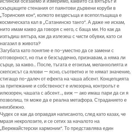
истински осезаемо и измеримо, каквито са вятърът и
скърцащите стенания от паянтови дървени коруби в
„Торинския кон“, колкото вездесъща и всепоглъщаща е
космическата кал в „Сатанинско танго“. А даже не искам,
нито имам какво да говоря с него, с баща ми. Но как да
изпъдиш вятъра, как да излезеш с чисти обувки, като си
нагазил в живота?
Загубата като понятие е по-уместно да се замени с
отговорност, но пък е безсърдечно, признавам, а няма ли
сърце, за какво… После, тъгата е егоизъм, меланхолията и
скепсисът са ялови — ясно, съответно и те нямат значение,
стигащо по-далеч от ефекта на чаша абсент. Концепцията
за притежание и собственост е илюзорна, контролът е
илюзорен, чашата с абсент…, виж — ако имаш пари да си я
позволиш, тя може да е реална метафора. Страданието е
неизбежно.
Чудех се как да оправдая написаното, след като казах, че
мразя некролозите, и се сетих за началото на
„Веркмайстерски хармонии“. То представлява един