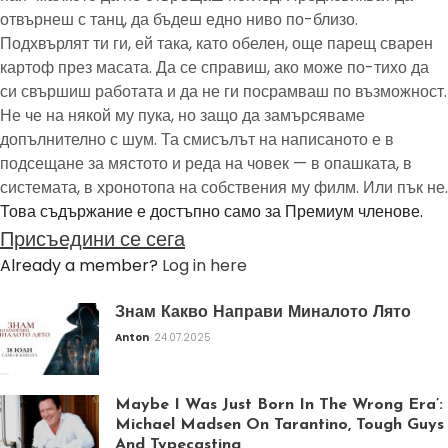
отвърнеш с танц, да бъдеш едно ниво по-близо.
Подхвърлят ти ги, ей така, като обелен, още парещ сварен
картоф през масата. Да се справиш, ако може по-тихо да
си свършиш работата и да не ги посрамваш по възможност.
Не че на някой му пука, но защо да замърсяваме
допълнително с шум. Та смисълът на написаното е в
подсещане за мястото и реда на човек — в опашката, в
системата, в хронотопа на собствения му филм. Или пък не.
Това съдържание е достъпно само за Премиум членове.
Присъедини се сега
Already a member?
Log in here
Знам Какво Направи Миналото Лято
Anton
24.07.2025
Maybe I Was Just Born In The Wrong Era’:
Michael Madsen On Tarantino, Tough Guys
And Typecasting