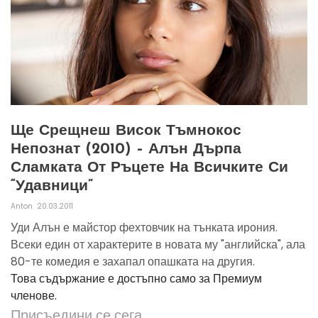
Ще Срещнеш Висок Тъмнокос
Непознат (2010) – Алън Дърпа
Сламката От Ръцете На Всичките Си
“удавници”
Anton
20.03.2011
Уди Алън е майстор фехтовчик на тънката ирония.
Всеки един от характерите в новата му "английска", ала
80-те комедия е захапал опашката на другия.
Това съдържание е достъпно само за Премиум
членове.
Присъедини се сега