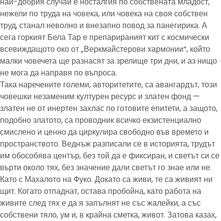
най-добрия случай е носталгия по собствената младост,
нежели по труда на човека, или човека на своя собствен
труд, станал неволно и внезапно повод за панегирика. А
сега горкият Бела Тар е препарираният кит с космически
всевиждащото око от „Веркмайстерови хармонии“, който
малки човечета ще разнасят за зрелище три дни, и аз нищо
не мога да направя по въпроса.
Така наречените големи, авторитетите, са авангардът, този
човешки незаменим културен ресурс и златен фонд —
златен не от инертен захлас по готовите епитети, а защото,
подобно златото, са проводник всичко екзистенциално
смислено и ценно да циркулира свободно във времето и
пространството. Веднъж разписали се в историята, трудът
им обособява център, без той да е фиксиран, и светът си се
върти около тях, без значение дали светът го знае или не.
Като с Махалото на Фуко. Докато са живи, те са живият ни
щит. Когато отпаднат, остава пробойна, като работа на
живите след тях е да я запълнят не със жалейки, а със
собствени тяло, ум и, в крайна сметка, живот. Затова казах,