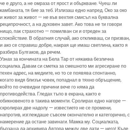
че е друго, а не омраза от ярост и объркване. Чуеш ли
камбаната, тя бие за теб. Излизаш едно напред. Око за око
и живот за живот — не във вехтия смисъл на буквална
реципрочност, а на духовен завет. Ако това не ти говори
нищо, пак страхотно — помилван си и отреден за
спокойствие. В обратния случай, ако откликваш, си призван,
и ако се справиш добре, накрая ще имаш светлина, както я
разбира Булгаков, да речем.
Узнах за кончината на Бела Тар от някаква безлична
социалка. Давам си сметка за смешното ми агресиране по
техен адрес, на медиите, но то се появява спонтанно,
когато видя близък човек, попаднал в тяхно обръщение,
който по очевидни причини вече го няма да
противодейства. Гледах тъпо в екрана, както е
обикновеното в такива моменти. Сролирах едно нагоре —
скролирах две надолу — известието не се промени,
напротив, изглеждаше съвсем окончателно и категорично, с
намерение да остане завинаги. Мамка му. Социалката,
бързаща да архивира Автора между две дати — него! Къде