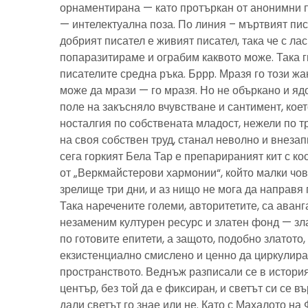
орнаментирана — като протъркан от анонимни 
— интелектуална поза. По линия – мъртвият пис
добрият писател е живият писател, така че с ла
попаразитираме и ограбим каквото може. Така г
писателите средна ръка. Бррр. Мразя го този ж
може да мрази — го мразя. Но не объркано и ядо
поле на закъсняло вчувстване и сантимент, кое
носталгия по собствената младост, нежели по тр
на своя собствен труд, станал неволно и внезап
сега горкият Бела Тар е препарираният кит с к
от „Веркмайстерови хармонии“, който малки чов
зрелище три дни, и аз нищо не мога да направя 
Така наречените големи, авторитетите, са аванг
незаменим културен ресурс и златен фонд — зла
по готовите епитети, а защото, подобно златото
екзистенциално смислено и ценно да циркулира
пространството. Веднъж разписали се в история
център, без той да е фиксиран, и светът си се въ
дали светът го знае или не. Като с Махалото на 