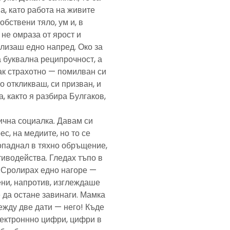
а, като работа на живите
обствени тяло, ум и, в
а не омраза от ярост и
злизаш едно напред. Око за
а буквална реципрочност, а
пак страхотно — помилван си
о откликваш, си призван, и
, както я разбира Булгаков,
лична социалка. Давам си
с, на медиите, но то се
попаднал в тяхно обръщение,
тиводейства. Гледах тъпо в
. Сролирах едно нагоре —
ени, напротив, изглеждаше
 да остане завинаги. Мамка
ежду две дати — него! Къде
електроннно цифри, цифри в