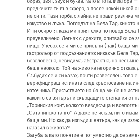
образ, цвят, звук и буква. Като в тотализатора 
пред очите ти във сфера, а после някой никой 
не си ти. Тази торба с лайна не прави разлика м
изкуство и лъжа. Погледът на Бела Тар, киното н
И ти осиротя, каза ми приятелка по повод Бела 
преувеличено. Легнах с дрехите, опитвайки се з
нищо. Унесох се и ми се присъни (пак) баща м
гастрольор от подсъзнанието; никакъв Бела Тар
безсловесна, невидима, абстрактна, но несъмн
беше наоколо. Той на живо категорично отказа 
Събудих се и си казах, почти развеселен, това 
верифицираш истината след кръстосване на ин
източника. Присъствието на баща ми беше исти
каквито са вятърът и скърцащите стенания от п
„Торинския кон“, колкото вездесъща и всепоглъ
„Сатанинско танго“. А даже не искам, нито имам 
баща ми. Но как да изпъдиш вятъра, как да излез
нагазил в живота?
Загубата като понятие е по-уместно да се замен