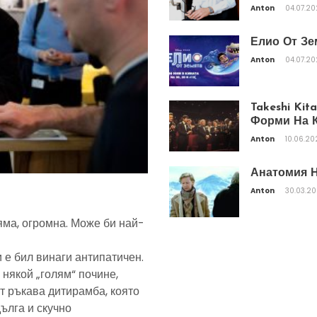
Anton
04.07.2
Елио От Зе
Anton
04.07.2
Takeshi Ki
Форми На К
Anton
10.06.20
Анатомия Н
Anton
30.03.2
яма, огромна. Може би най-
 е бил винаги антипатичен.
 някой „голям“ почине,
т ръкава дитирамба, която
дълга и скучно