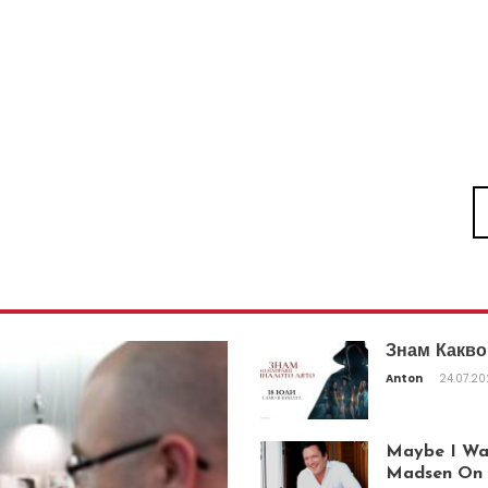
Знам Какво
Anton
24.07.2
Maybe I Was
Madsen On T