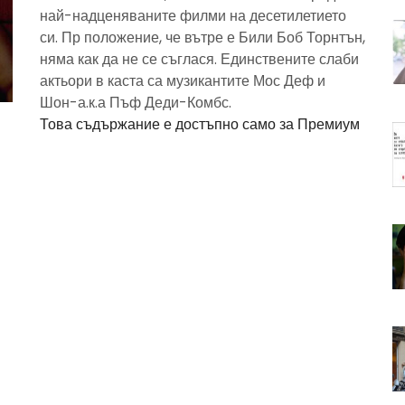
най-надценяваните филми на десетилетието
си. Пр положение, че вътре е Били Боб Торнтън,
няма как да не се съглася. Единствените слаби
актьори в каста са музикантите Мос Деф и
Шон-а.к.а Пъф Деди-Комбс.
Това съдържание е достъпно само за Премиум