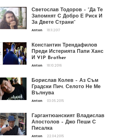
Светослав Тодоров – “Да Те
Запомнят С Добро Е Риск И
За Двете Страни”
Anton
18.11.2017
Константин Трендафилов
Преди Истерията Папи Ханс
И VIP Brother
Anton
18.10.2016
Борислав Колев – Аз Съм
Градски Пич. Селото Не Ме
Вълнува
Anton
03.05.2015
Гаргантюанският Владислав
Апостолов – Джо Пеши С
Писалка
Anton
22.04.2015