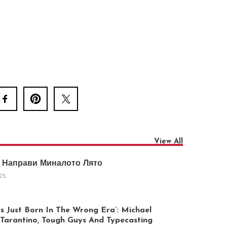
View All
 Направи Миналото Лято
025
 Just Born In The Wrong Era’: Michael
arantino, Tough Guys And Typecasting