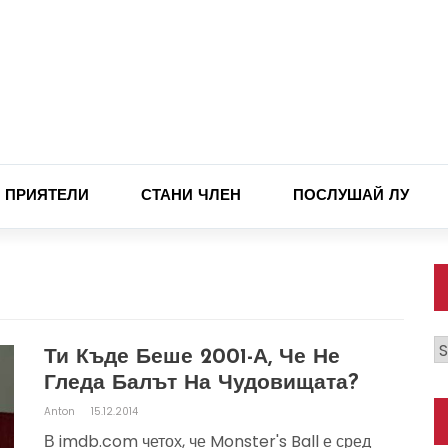
ПРИЯТЕЛИ
СТАНИ ЧЛЕН
ПОСЛУШАЙ ЛУ
К
Ти Къде Беше 2001-А, Че Не
Гледа Балът На Чудовищата?
Anton
15.12.2014
В imdb.com четох, че Monster's Ball е сред