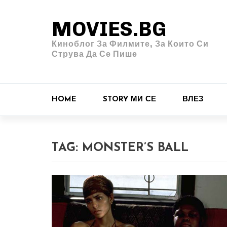
MOVIES.BG
Киноблог За Филмите, За Които Си
Струва Да Се Пише
HOME
STORY МИ СЕ
ВЛЕЗ
TAG:
MONSTER’S BALL