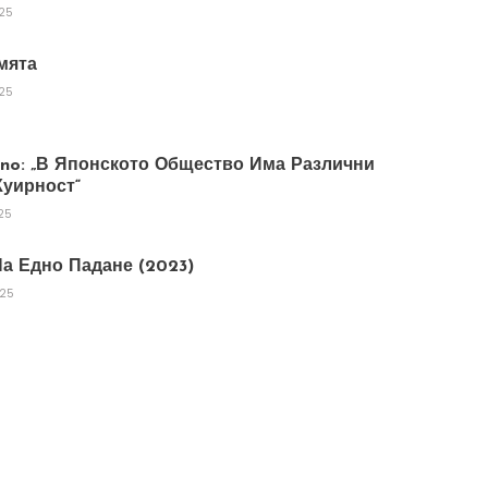
025
мята
025
tano: „В Японското Общество Има Различни
уирност“
25
а Едно Падане (2023)
025