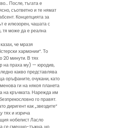
кво… После, тъгата е
ясно, съответно и те нямат
абсент. Концепцията за
т е илюзорен, чашата с
, тя може да е реална
казах, че мразя
йстерски хармонии“. То
 20 минути. В тях
р на праха му) — юродив,
агледно какво представлява
а оръфаните, очукани, като
именова ги на някоя планета
ра на кръчмата. Нарежда им
, безпрекословно го правят.
ато диригент как „звездите“
у тях и изрича
ещия нобелист Ласло
ща се смешно-тъжна, но