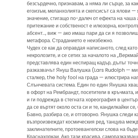
безсърдечно, признавам, а няма ли сърце, за ка
егоизъм, меланхолията и скепсисът са ялови — 
значение, стигащо по-далеч от ефекта на чаша 
притежание и собственост е илюзорна, контролъ
абсент…, виж — ако имаш пари да си я позволиш
метафора. Страданието е неизбежно.
Чудех се как да оправдая написаното, след като 
некролозите, и се сетих за началото на „Веркма
представлява един неспиращ кадър, дълъг точно
разказвачът Януш Валушка (Lars Rudolph — ми
сталкер, the holy fool на града — илюстрира н
Слънчевата система. Един по един Янушка хващ
в офорт на Рембрандт, посетители в кръчмата, 
и ги подрежда в стегната хореография в центъ
да се въртят около оста си и те, кандилкайки се
Бавно, разбира се, и отговорно. Янушка следи к
възпроизвеждат космическия ред, танцува межд
заклинателните, протоевангелски слова на бъд
Краснахоркаи. Ако тази красива, саморазказва