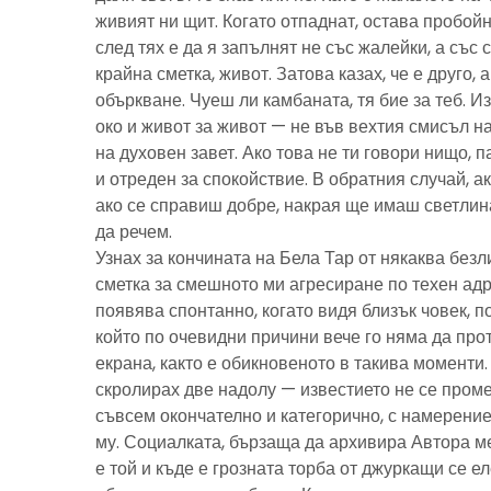
живият ни щит. Когато отпаднат, остава пробойн
след тях е да я запълнят не със жалейки, а със с
крайна сметка, живот. Затова казах, че е друго, 
объркване. Чуеш ли камбаната, тя бие за теб. И
око и живот за живот — не във вехтия смисъл н
на духовен завет. Ако това не ти говори нищо, 
и отреден за спокойствие. В обратния случай, ак
ако се справиш добре, накрая ще имаш светлина
да речем.
Узнах за кончината на Бела Тар от някаква без
сметка за смешното ми агресиране по техен адре
появява спонтанно, когато видя близък човек, 
който по очевидни причини вече го няма да про
екрана, както е обикновеното в такива моменти
скролирах две надолу — известието не се пром
съвсем окончателно и категорично, с намерение
му. Социалката, бързаща да архивира Автора м
е той и къде е грозната торба от джуркащи се 