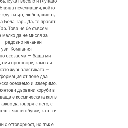
— бълбукат весело и глупаво
обявява печелившия, който
ежду смърт, любов, живот,
а Бела Тар… Да, те правят.
Тар. Това не бе съвсем
а малко да не мисля за
и — редовно неканен
, уви. Компания
ено осезаема — баща ми
да ми проговори, камо ли…
е като журналистиката —
формация от поне два
нски осезаемо и измеримо,
аянтови дървени коруби в
щаща е космическата кал в
какво да говоря с него, с
еш с чисти обувки, като си
и с отговорност, но пък е