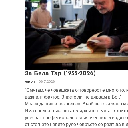
За Бела Тар (1955-2026)
Anton
06.01.2026
"Смятам, че човешката отговорност е много гол
важният фактор. Знаете ли, не вярвам в Бог."
Мразя да пиша некролози. Въобще този жанр ми
Има средна ръка писатели, които в мига, в който
увесват професионално впиянчен нос и вадят о
от стегнато навито руло чевръсто се разгъва в 