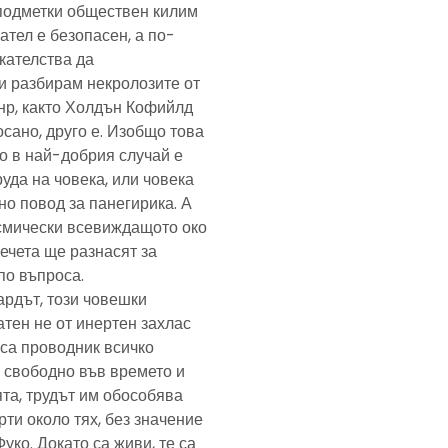
подметки обществен килим
ател е безопасен, а по-
скателства да
и разбирам некролозите от
анр, както Холдън Кофийлд
сано, друго е. Изобщо това
то в най-добрия случай е
уда на човека, или човека
но повод за панегирика. А
осмически всевиждащото око
ечета ще разнасят за
по въпроса.
ардът, този човешки
тен не от инертен захлас
, са проводник всичко
 свободно във времето и
та, трудът им обособява
рти около тях, без значение
Фуко. Докато са живи, те са