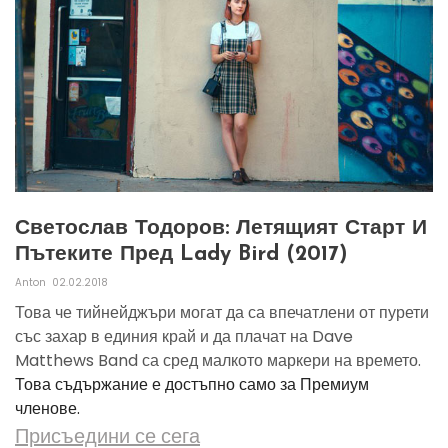
Светослав Тодоров: Летящият Старт И
Пътеките Пред Lady Bird (2017)
Anton
02.02.2018
Това че тийнейджъри могат да са впечатлени от пурети
със захар в единия край и да плачат на Dave
Matthews Band са сред малкото маркери на времето.
Това съдържание е достъпно само за Премиум
членове.
Присъедини се сега