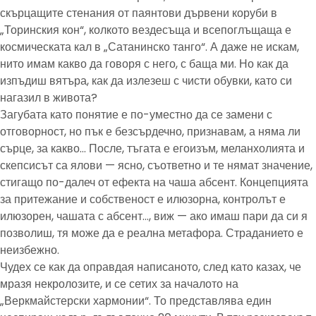
скърцащите стенания от паянтови дървени коруби в
„Торинския кон“, колкото вездесъща и всепоглъщаща е
космическата кал в „Сатанинско танго“. А даже не искам,
нито имам какво да говоря с него, с баща ми. Но как да
изпъдиш вятъра, как да излезеш с чисти обувки, като си
нагазил в живота?
Загубата като понятие е по-уместно да се замени с
отговорност, но пък е безсърдечно, признавам, а няма ли
сърце, за какво… После, тъгата е егоизъм, меланхолията и
скепсисът са ялови — ясно, съответно и те нямат значение,
стигащо по-далеч от ефекта на чаша абсент. Концепцията
за притежание и собственост е илюзорна, контролът е
илюзорен, чашата с абсент…, виж — ако имаш пари да си я
позволиш, тя може да е реална метафора. Страданието е
неизбежно.
Чудех се как да оправдая написаното, след като казах, че
мразя некролозите, и се сетих за началото на
„Веркмайстерски хармонии“. То представлява един