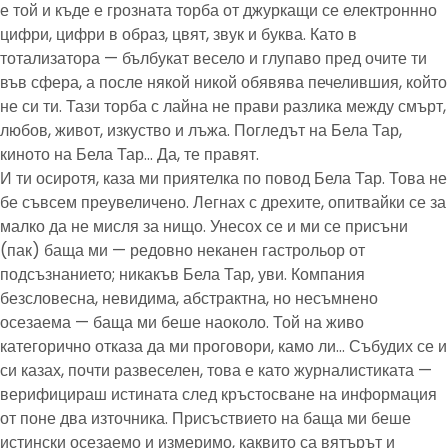
е той и къде е грозната торба от джуркащи се електроннно
цифри, цифри в образ, цвят, звук и буква. Като в
тотализатора — бълбукат весело и глупаво пред очите ти
във сфера, а после някой никой обявява печелившия, който
не си ти. Тази торба с лайна не прави разлика между смърт,
любов, живот, изкуство и лъжа. Погледът на Бела Тар,
киното на Бела Тар… Да, те правят.
И ти осиротя, каза ми приятелка по повод Бела Тар. Това не
бе съвсем преувеличено. Легнах с дрехите, опитвайки се за
малко да не мисля за нищо. Унесох се и ми се присъни
(пак) баща ми — редовно неканен гастрольор от
подсъзнанието; никакъв Бела Тар, уви. Компания
безсловесна, невидима, абстрактна, но несъмнено
осезаема — баща ми беше наоколо. Той на живо
категорично отказа да ми проговори, камо ли… Събудих се и
си казах, почти развеселен, това е като журналистиката —
верифицираш истината след кръстосване на информация
от поне два източника. Присъствието на баща ми беше
истински осезаемо и измеримо, каквито са вятърът и