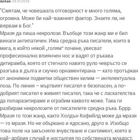
Anton
06.01.2026
"Смятам, че човешката отговорност е много голяма,
огромна. Може би най-важният фактор. Знаете ли, не
вярвам в Бог."
Мразя да пиша некролози. Въобще този жанр ми е бил
винаги антипатичен. Има средна ръка писатели, които в
мига, в който някой „голям“ почине, увесват
професионално впиянчен нос и вадят от ръкава
дитирамба, която от стегнато навито руло чевръсто се
разгъва в дълга и скучно орнаментирана — като протъркан
от анонимни подметки обществен килим — интелектуална
поза. По линия – мъртвият писател е безопасен, а по-
добрият писател е живият писател, така че с ласкателства
да попаразитираме и ограбим каквото може. Така ги
разбирам некролозите от писателите средна ръка. Бррр.
Мразя го този жанр, както Холдън Кофийлд може да мрази
— го мразя. Но не объркано и ядосано, друго е. Изобщо
това поле на закъсняло вчувстване и сантимент, което в
най-добрия случай е носталгия по собствената младост,