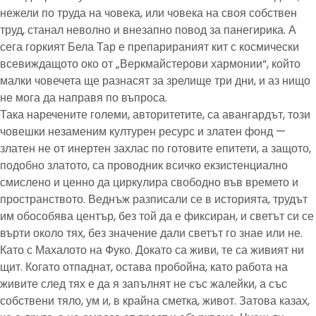
нежели по труда на човека, или човека на своя собствен
труд, станал неволно и внезапно повод за панегирика. А
сега горкият Бела Тар е препарираният кит с космически
всевиждащото око от „Веркмайстерови хармонии“, който
малки човечета ще разнасят за зрелище три дни, и аз нищо
не мога да направя по въпроса.
Така наречените големи, авторитетите, са авангардът, този
човешки незаменим културен ресурс и златен фонд —
златен не от инертен захлас по готовите епитети, а защото,
подобно златото, са проводник всичко екзистенциално
смислено и ценно да циркулира свободно във времето и
пространството. Веднъж разписали се в историята, трудът
им обособява център, без той да е фиксиран, и светът си се
върти около тях, без значение дали светът го знае или не.
Като с Махалото на Фуко. Докато са живи, те са живият ни
щит. Когато отпаднат, остава пробойна, като работа на
живите след тях е да я запълнят не със жалейки, а със
собствени тяло, ум и, в крайна сметка, живот. Затова казах,