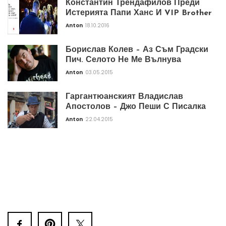
Константин Трендафилов Преди
Истерията Папи Ханс И VIP Brother
Anton
18.10.2016
Борислав Колев – Аз Съм Градски
Пич. Селото Не Ме Вълнува
Anton
03.05.2015
Гаргантюанският Владислав
Апостолов – Джо Пеши С Писалка
Anton
22.04.2015