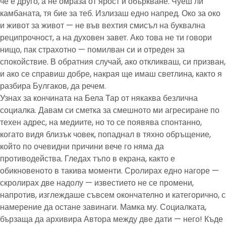
че е друго, а не омраза от ярост и объркване. Чуеш ли
камбаната, тя бие за теб. Излизаш едно напред. Око за око
и живот за живот — не във вехтия смисъл на буквална
реципрочност, а на духовен завет. Ако това не ти говори
нищо, пак страхотно — помилван си и отреден за
спокойствие. В обратния случай, ако откликваш, си призван,
и ако се справиш добре, накрая ще имаш светлина, както я
разбира Булгаков, да речем.
Узнах за кончината на Бела Тар от някаква безлична
социалка. Давам си сметка за смешното ми агресиране по
техен адрес, на медиите, но то се появява спонтанно,
когато видя близък човек, попаднал в тяхно обръщение,
който по очевидни причини вече го няма да
противодейства. Гледах тъпо в екрана, както е
обикновеното в такива моменти. Сролирах едно нагоре —
скролирах две надолу — известието не се промени,
напротив, изглеждаше съвсем окончателно и категорично, с
намерение да остане завинаги. Мамка му. Социалката,
бързаща да архивира Автора между две дати — него! Къде