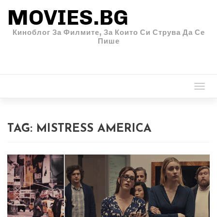
MOVIES.BG
Киноблог За Филмите, За Които Си Струва Да Се
Пише
Togg
navi
TAG:
MISTRESS AMERICA