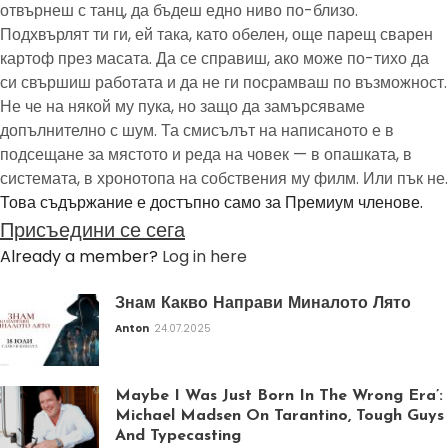
отвърнеш с танц, да бъдеш едно ниво по-близо.
Подхвърлят ти ги, ей така, като обелен, още парещ сварен
картоф през масата. Да се справиш, ако може по-тихо да
си свършиш работата и да не ги посрамваш по възможност.
Не че на някой му пука, но защо да замърсяваме
допълнително с шум. Та смисълът на написаното е в
подсещане за мястото и реда на човек — в опашката, в
системата, в хронотопа на собствения му филм. Или пък не.
Това съдържание е достъпно само за Премиум членове.
Присъедини се сега
Already a member?
Log in here
Знам Какво Направи Миналото Лято
Anton
24.07.2025
Maybe I Was Just Born In The Wrong Era’:
Michael Madsen On Tarantino, Tough Guys
And Typecasting