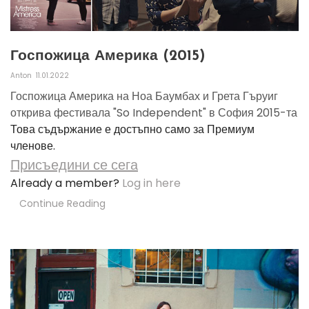
Госпожица Америка (2015)
Anton
11.01.2022
Госпожица Америка на Ноа Баумбах и Грета Гъруиг
открива фестивала "So Independent" в София 2015-та
Това съдържание е достъпно само за Премиум
членове.
Присъедини се сега
Already a member?
Log in here
Continue Reading