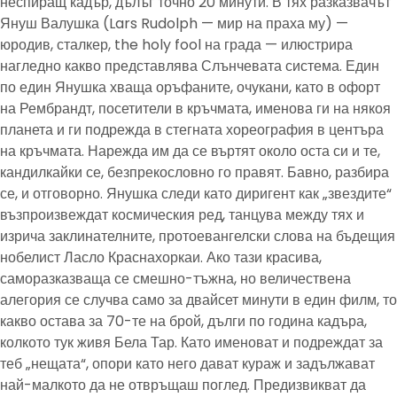
неспиращ кадър, дълъг точно 20 минути. В тях разказвачът
Януш Валушка (Lars Rudolph — мир на праха му) —
юродив, сталкер, the holy fool на града — илюстрира
нагледно какво представлява Слънчевата система. Един
по един Янушка хваща оръфаните, очукани, като в офорт
на Рембрандт, посетители в кръчмата, именова ги на някоя
планета и ги подрежда в стегната хореография в центъра
на кръчмата. Нарежда им да се въртят около оста си и те,
кандилкайки се, безпрекословно го правят. Бавно, разбира
се, и отговорно. Янушка следи като диригент как „звездите“
възпроизвеждат космическия ред, танцува между тях и
изрича заклинателните, протоевангелски слова на бъдещия
нобелист Ласло Краснахоркаи. Ако тази красива,
саморазказваща се смешно-тъжна, но величествена
алегория се случва само за двайсет минути в един филм, то
какво остава за 70-те на брой, дълги по година кадъра,
колкото тук живя Бела Тар. Като именоват и подреждат за
теб „нещата“, опори като него дават кураж и задължават
най-малкото да не отвръщаш поглед. Предизвикват да