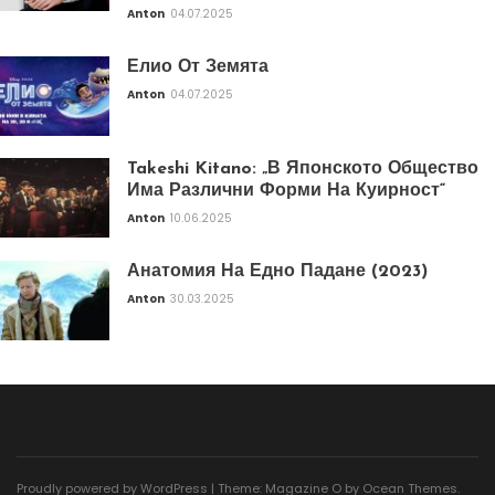
Anton
04.07.2025
Елио От Земята
Anton
04.07.2025
Takeshi Kitano: „В Японското Общество
Има Различни Форми На Куирност“
Anton
10.06.2025
Анатомия На Едно Падане (2023)
Anton
30.03.2025
Proudly powered by WordPress
|
Theme: Magazine O by
Ocean Themes
.