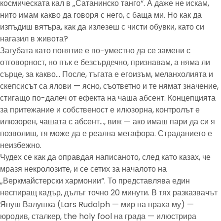
космическата кал в „Сатанинско танго“. А даже не искам,
нито имам какво да говоря с него, с баща ми. Но как да
изпъдиш вятъра, как да излезеш с чисти обувки, като си
нагазил в живота?
Загубата като понятие е по-уместно да се замени с
отговорност, но пък е безсърдечно, признавам, а няма ли
сърце, за какво… После, тъгата е егоизъм, меланхолията и
скепсисът са ялови — ясно, съответно и те нямат значение,
стигащо по-далеч от ефекта на чаша абсент. Концепцията
за притежание и собственост е илюзорна, контролът е
илюзорен, чашата с абсент…, виж — ако имаш пари да си я
позволиш, тя може да е реална метафора. Страданието е
неизбежно.
Чудех се как да оправдая написаното, след като казах, че
мразя некролозите, и се сетих за началото на
„Веркмайстерски хармонии“. То представлява един
неспиращ кадър, дълъг точно 20 минути. В тях разказвачът
Януш Валушка (Lars Rudolph — мир на праха му) —
юродив, сталкер, the holy fool на града — илюстрира