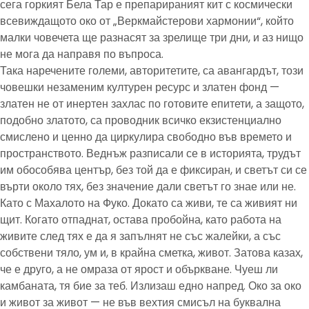
сега горкият Бела Тар е препарираният кит с космически
всевиждащото око от „Веркмайстерови хармонии“, който
малки човечета ще разнасят за зрелище три дни, и аз нищо
не мога да направя по въпроса.
Така наречените големи, авторитетите, са авангардът, този
човешки незаменим културен ресурс и златен фонд —
златен не от инертен захлас по готовите епитети, а защото,
подобно златото, са проводник всичко екзистенциално
смислено и ценно да циркулира свободно във времето и
пространството. Веднъж разписали се в историята, трудът
им обособява център, без той да е фиксиран, и светът си се
върти около тях, без значение дали светът го знае или не.
Като с Махалото на Фуко. Докато са живи, те са живият ни
щит. Когато отпаднат, остава пробойна, като работа на
живите след тях е да я запълнят не със жалейки, а със
собствени тяло, ум и, в крайна сметка, живот. Затова казах,
че е друго, а не омраза от ярост и объркване. Чуеш ли
камбаната, тя бие за теб. Излизаш едно напред. Око за око
и живот за живот — не във вехтия смисъл на буквална