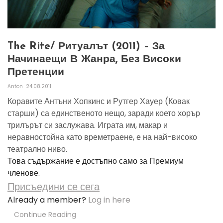
The Rite/ Ритуалът (2011) – За
Начинаещи В Жанра, Без Високи
Претенции
Anton
24.08.2011
Коравите Антъни Хопкинс и Рутгер Хауер (Ковак
старши) са единственото нещо, заради което хорър
трилърът си заслужава. Играта им, макар и
неравностойна като времетраене, е на най-високо
театрално ниво.
Това съдържание е достъпно само за Премиум
членове.
Присъедини се сега
Already a member?
Log in here
Continue Reading