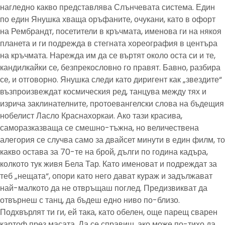
нагледно какво представлява Слънчевата система. Един
по един Янушка хваща оръфаните, очукани, като в офорт
на Рембрандт, посетители в кръчмата, именова ги на някоя
планета и ги подрежда в стегната хореография в центъра
на кръчмата. Нарежда им да се въртят около оста си и те,
кандилкайки се, безпрекословно го правят. Бавно, разбира
се, и отговорно. Янушка следи като диригент как „звездите“
възпроизвеждат космическия ред, танцува между тях и
изрича заклинателните, протоевангелски слова на бъдещия
нобелист Ласло Краснахоркаи. Ако тази красива,
саморазказваща се смешно-тъжна, но величествена
алегория се случва само за двайсет минути в един филм, то
какво остава за 70-те на брой, дълги по година кадъра,
колкото тук живя Бела Тар. Като именоват и подреждат за
теб „нещата“, опори като него дават кураж и задължават
най-малкото да не отвръщаш поглед. Предизвикват да
отвърнеш с танц, да бъдеш едно ниво по-близо.
Подхвърлят ти ги, ей така, като обелен, още парещ сварен
картоф през масата. Да се справиш, ако може по-тихо да