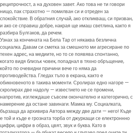
реципрочност, а на духовен завет. Ако това не ти говори
нищо, пак страхотно — помилван си и отреден за
спокойствие. В обратния случай, ако откликваш, си призван,
и ако се справиш добре, накрая ще имаш светлина, както я
разбира Булгаков, да речем.
Узнах за кончината на Бела Тар от някаква безлична
социалка. Давам си сметка за смешното ми агресиране по
техен адрес, на медиите, но то се появява спонтанно,
когато видя близък човек, попаднал в тяхно обръщение,
който по очевидни причини вече го няма да
противодейства. Гледах тъпо в екрана, както е
обикновеното в такива моменти. Сролирах едно нагоре —
скролирах две надолу — известието не се промени,
напротив, изглеждаше съвсем окончателно и категорично, с
намерение да остане завинаги. Мамка му. Социалката,
бързаща да архивира Автора между две дати — него! Къде
е той и къде е грозната торба от джуркащи се електроннно
цифри, цифри в образ, цвят, звук и буква. Като в
тотализатора — бълбукат весело и глупаво пред очите ти