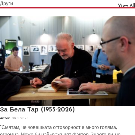
Други
View All
За Бела Тар (1955-2026)
Anton
06.01.2026
"Смятам, че човешката отговорност е много голяма,
огромна. Може би най-важният фактор. Знаете ли, не