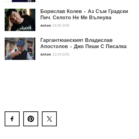
Борислав Колев – Аз Съм Градски
Пич. Селото Не Ме Вълнува
Anton
03.05.2015
Гаргантюанският Владислав
Апостолов – Джо Пеши С Писалка
Anton
22.04.2015