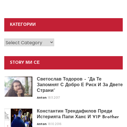
КАТЕГОРИИ
Категории
STORY МИ СЕ
Светослав Тодоров – “Да Те
Запомнят С Добро Е Риск И За Двете
Страни”
Anton
18.11.2017
Константин Трендафилов Преди
Истерията Папи Ханс И VIP Brother
Anton
18.10.2016