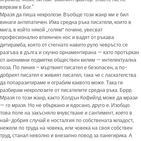
вярвам в Бог."
Мразя да пиша некролози. Въобще този жанр ми е бил
винаги антипатичен. Има средна ръка писатели, които в
мига, в който някой „голям“ почине, увесват
професионално впиянчен нос и вадят от ръкава
дитирамба, която от стегнато навито руло чевръсто се
разгъва в дълга и скучно орнаментирана — като протъркан
от анонимни подметки обществен килим — интелектуална
поза. По линия – мъртвият писател е безопасен, а по-
добрият писател е живият писател, така че с ласкателства
да попаразитираме и ограбим каквото може. Така ги
разбирам некролозите от писателите средна ръка. Бррр.
Мразя го този жанр, както Холдън Кофийлд може да мрази
— го мразя. Но не объркано и ядосано, друго е. Изобщо
това поле на закъсняло вчувстване и сантимент, което в
най-добрия случай е носталгия по собствената младост,
нежели по труда на човека, или човека на своя собствен
труд, станал неволно и внезапно повод за панегирика. А