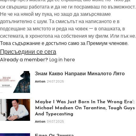
си свършиш работата и да не ги посрамваш по възможност.
Не че на някой му пука, но защо да замърсяваме
допълнително с шум. Та смисълът на написаното е в
подсещане за мястото и реда на човек — в опашката, в
системата, в хронотопа на собствения му филм. Или пък не.
Това съдържание е достъпно само за Премиум членове.
Присъедини се сега
Already a member?
Log in here
Знам Какво Направи Миналото Лято
Anton
24.07.2025
Maybe I Was Just Born In The Wrong Era’:
Michael Madsen On Tarantino, Tough Guys
And Typecasting
Anton
04.07.2025