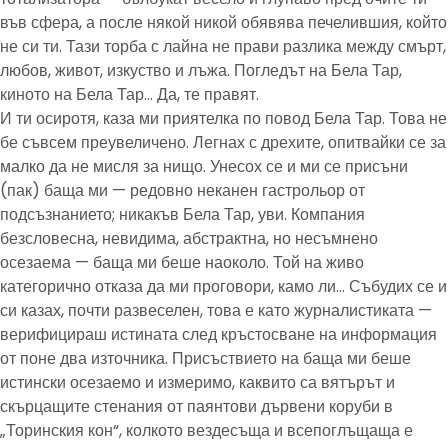
във сфера, а после някой никой обявява печелившия, който
не си ти. Тази торба с лайна не прави разлика между смърт,
любов, живот, изкуство и лъжа. Погледът на Бела Тар,
киното на Бела Тар… Да, те правят.
И ти осиротя, каза ми приятелка по повод Бела Тар. Това не
бе съвсем преувеличено. Легнах с дрехите, опитвайки се за
малко да не мисля за нищо. Унесох се и ми се присъни
(пак) баща ми — редовно неканен гастрольор от
подсъзнанието; никакъв Бела Тар, уви. Компания
безсловесна, невидима, абстрактна, но несъмнено
осезаема — баща ми беше наоколо. Той на живо
категорично отказа да ми проговори, камо ли… Събудих се и
си казах, почти развеселен, това е като журналистиката —
верифицираш истината след кръстосване на информация
от поне два източника. Присъствието на баща ми беше
истински осезаемо и измеримо, каквито са вятърът и
скърцащите стенания от паянтови дървени коруби в
„Торинския кон“, колкото вездесъща и всепоглъщаща е