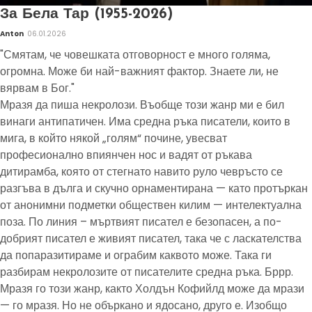
За Бела Тар (1955-2026)
Anton
06.01.2026
"Смятам, че човешката отговорност е много голяма,
огромна. Може би най-важният фактор. Знаете ли, не
вярвам в Бог."
Мразя да пиша некролози. Въобще този жанр ми е бил
винаги антипатичен. Има средна ръка писатели, които в
мига, в който някой „голям“ почине, увесват
професионално впиянчен нос и вадят от ръкава
дитирамба, която от стегнато навито руло чевръсто се
разгъва в дълга и скучно орнаментирана — като протъркан
от анонимни подметки обществен килим — интелектуална
поза. По линия – мъртвият писател е безопасен, а по-
добрият писател е живият писател, така че с ласкателства
да попаразитираме и ограбим каквото може. Така ги
разбирам некролозите от писателите средна ръка. Бррр.
Мразя го този жанр, както Холдън Кофийлд може да мрази
— го мразя. Но не объркано и ядосано, друго е. Изобщо