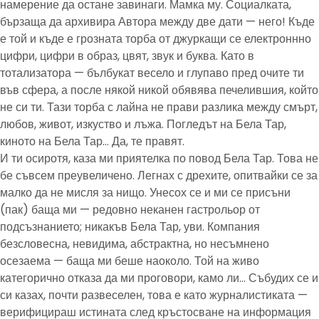
намерение да остане завинаги. Мамка му. Социалката,
бързаща да архивира Автора между две дати — него! Къде
е той и къде е грозната торба от джуркащи се електроннно
цифри, цифри в образ, цвят, звук и буква. Като в
тотализатора — бълбукат весело и глупаво пред очите ти
във сфера, а после някой никой обявява печелившия, който
не си ти. Тази торба с лайна не прави разлика между смърт,
любов, живот, изкуство и лъжа. Погледът на Бела Тар,
киното на Бела Тар… Да, те правят.
И ти осиротя, каза ми приятелка по повод Бела Тар. Това не
бе съвсем преувеличено. Легнах с дрехите, опитвайки се за
малко да не мисля за нищо. Унесох се и ми се присъни
(пак) баща ми — редовно неканен гастрольор от
подсъзнанието; никакъв Бела Тар, уви. Компания
безсловесна, невидима, абстрактна, но несъмнено
осезаема — баща ми беше наоколо. Той на живо
категорично отказа да ми проговори, камо ли… Събудих се и
си казах, почти развеселен, това е като журналистиката —
верифицираш истината след кръстосване на информация