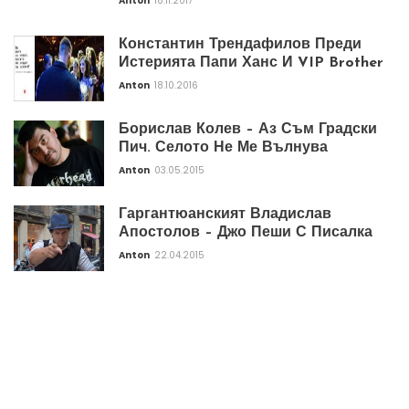
Anton
18.11.2017
Константин Трендафилов Преди
Истерията Папи Ханс И VIP Brother
Anton
18.10.2016
Борислав Колев – Аз Съм Градски
Пич. Селото Не Ме Вълнува
Anton
03.05.2015
Гаргантюанският Владислав
Апостолов – Джо Пеши С Писалка
Anton
22.04.2015