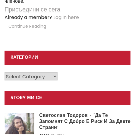
членове.
Присъедини се сега
Already a member?
Log in here
Continue Reading
КАТЕГОРИИ
Категории
STORY МИ СЕ
Светослав Тодоров – “Да Те
Запомнят С Добро Е Риск И За Двете
Страни”