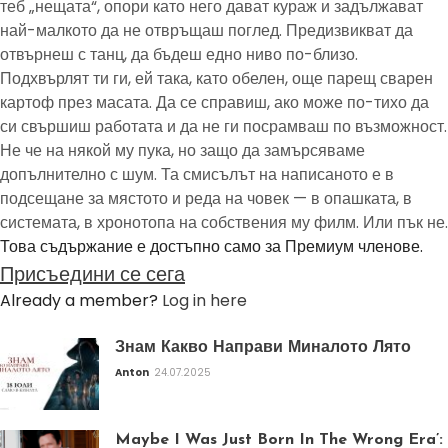
теб „нещата“, опори като него дават кураж и задължават
най-малкото да не отвръщаш поглед. Предизвикват да
отвърнеш с танц, да бъдеш едно ниво по-близо.
Подхвърлят ти ги, ей така, като обелен, още парещ сварен
картоф през масата. Да се справиш, ако може по-тихо да
си свършиш работата и да не ги посрамваш по възможност.
Не че на някой му пука, но защо да замърсяваме
допълнително с шум. Та смисълът на написаното е в
подсещане за мястото и реда на човек — в опашката, в
системата, в хронотопа на собствения му филм. Или пък не.
Това съдържание е достъпно само за Премиум членове.
Присъедини се сега
Already a member?
Log in here
Знам Какво Направи Миналото Лято
Anton
24.07.2025
Maybe I Was Just Born In The Wrong Era’: