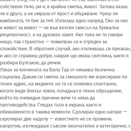
собствени тяло, ум и, в крайна сметка, живот. Затова казах,
че е друго, а не омраза от ярост и объркване. Чуеш ли
камбаната, тя бие за теб. Излизаш едно напред. Око за око
и живот за живот — не във вехтия смисъл на буквална
реципрочност, а на духовен завет. Ако това не ти говори
нищо, пак страхотно — помилван си и отреден за
спокойствие. В обратния случай, ако откликваш, си призван,
и ако се справиш добре, накрая ще имаш светлина, както я
разбира Булгаков, да речем.
Узнах за кончината на Бела Тар от някаква безлична
социалка. Давам си сметка за смешното ми агресиране по
техен адрес, на медиите, но то се появява спонтанно,
когато видя близък човек, попаднал в тяхно обръщение,
който по очевидни причини вече го няма да
противодейства. Гледах тъпо в екрана, както е
обикновеното в такива моменти. Сролирах едно нагоре —
скролирах две надолу — известието не се промени,
напротив, изглеждаше съвсем окончателно и категорично, с