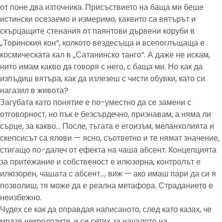
от поне два източника. Присъствието на баща ми беше
истински осезаемо и измеримо, каквито са вятърът и
скърцащите стенания от паянтови дървени коруби в
„Торинския кон“, колкото вездесъща и всепоглъщаща е
космическата кал в „Сатанинско танго“. А даже не искам,
нито имам какво да говоря с него, с баща ми. Но как да
изпъдиш вятъра, как да излезеш с чисти обувки, като си
нагазил в живота?
Загубата като понятие е по-уместно да се замени с
отговорност, но пък е безсърдечно, признавам, а няма ли
сърце, за какво… После, тъгата е егоизъм, меланхолията и
скепсисът са ялови — ясно, съответно и те нямат значение,
стигащо по-далеч от ефекта на чаша абсент. Концепцията
за притежание и собственост е илюзорна, контролът е
илюзорен, чашата с абсент…, виж — ако имаш пари да си я
позволиш, тя може да е реална метафора. Страданието е
неизбежно.
Чудех се как да оправдая написаното, след като казах, че
мразя некролозите, и се сетих за началото на