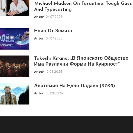
Michael Madsen On Tarantino, Tough Guys
And Typecasting
Anton
04.07.2025
Елио От Земята
Anton
04.07.2025
Takeshi Kitano: „В Японското Общество
Има Различни Форми На Куирност“
Anton
10.06.2025
Анатомия На Едно Падане (2023)
Anton
30.03.2025