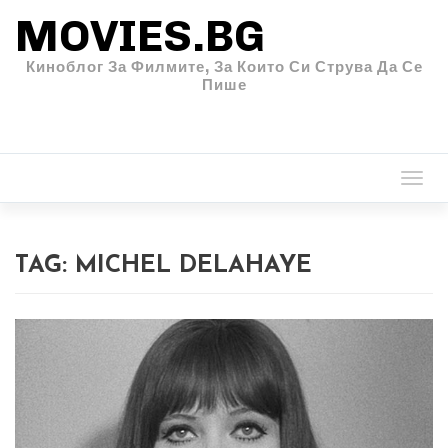
MOVIES.BG
Киноблог За Филмите, За Които Си Струва Да Се
Пише
Togg
navi
TAG:
MICHEL DELAHAYE