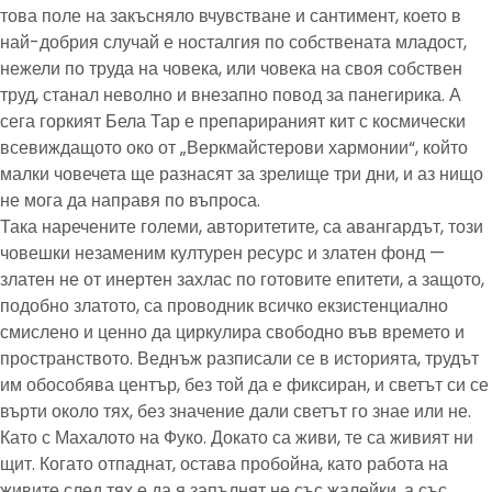
това поле на закъсняло вчувстване и сантимент, което в
най-добрия случай е носталгия по собствената младост,
нежели по труда на човека, или човека на своя собствен
труд, станал неволно и внезапно повод за панегирика. А
сега горкият Бела Тар е препарираният кит с космически
всевиждащото око от „Веркмайстерови хармонии“, който
малки човечета ще разнасят за зрелище три дни, и аз нищо
не мога да направя по въпроса.
Така наречените големи, авторитетите, са авангардът, този
човешки незаменим културен ресурс и златен фонд —
златен не от инертен захлас по готовите епитети, а защото,
подобно златото, са проводник всичко екзистенциално
смислено и ценно да циркулира свободно във времето и
пространството. Веднъж разписали се в историята, трудът
им обособява център, без той да е фиксиран, и светът си се
върти около тях, без значение дали светът го знае или не.
Като с Махалото на Фуко. Докато са живи, те са живият ни
щит. Когато отпаднат, остава пробойна, като работа на
живите след тях е да я запълнят не със жалейки, а със