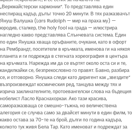
„Веркмайстерски хармонии“. То представлява един
неспиращ кадър, дълъг точно 20 минути. В тях разказвачът
Януш Валушка (Lars Rudolph — мир на праха му) —
юродив, сталкер, the holy fool на града — илюстрира
нагледно какво представлява Слънчевата система. Един
по един Янушка хваща оръфаните, очукани, като в офорт
на Рембрандт, посетители в кръчмата, именова ги на някоя
планета и ги подрежда в стегната хореография в центъра
на кръчмата. Нарежда им да се въртят около оста си и те,
кандилкайки се, безпрекословно го правят. Бавно, разбира
се, и отговорно. Янушка следи като диригент как „звездите“
възпроизвеждат космическия ред, танцува между тях и
изрича заклинателните, протоевангелски слова на бъдещия
нобелист Ласло Краснахоркаи. Ако тази красива,
саморазказваща се смешно-тъжна, но величествена
алегория се случва само за двайсет минути в един филм, то
какво остава за 70-те на брой, дълги по година кадъра,
колкото тук живя Бела Тар. Като именоват и подреждат за