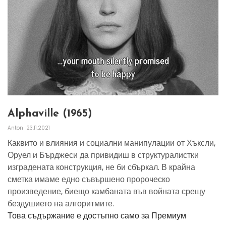
Alphaville (1965)
Anton
23.11.2021
Каквито и влияния и социални манипулации от Хъксли,
Оруел и Бърджеси да привидиш в структуралистки
изградената конструкция, не би сбъркал. В крайна
сметка имаме едно съвършено пророческо
произведение, биещо камбаната във войната срещу
бездушието на алгоритмите.
Това съдържание е достъпно само за Премиум