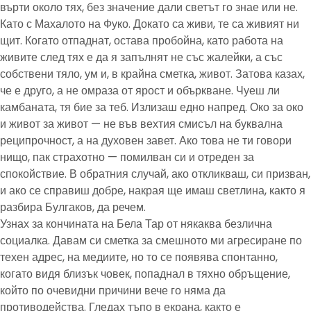
върти около тях, без значение дали светът го знае или не.
Като с Махалото на Фуко. Докато са живи, те са живият ни
щит. Когато отпаднат, остава пробойна, като работа на
живите след тях е да я запълнят не със жалейки, а със
собствени тяло, ум и, в крайна сметка, живот. Затова казах,
че е друго, а не омраза от ярост и объркване. Чуеш ли
камбаната, тя бие за теб. Излизаш едно напред. Око за око
и живот за живот — не във вехтия смисъл на буквална
реципрочност, а на духовен завет. Ако това не ти говори
нищо, пак страхотно — помилван си и отреден за
спокойствие. В обратния случай, ако откликваш, си призван,
и ако се справиш добре, накрая ще имаш светлина, както я
разбира Булгаков, да речем.
Узнах за кончината на Бела Тар от някаква безлична
социалка. Давам си сметка за смешното ми агресиране по
техен адрес, на медиите, но то се появява спонтанно,
когато видя близък човек, попаднал в тяхно обръщение,
който по очевидни причини вече го няма да
противодейства. Гледах тъпо в екрана, както е