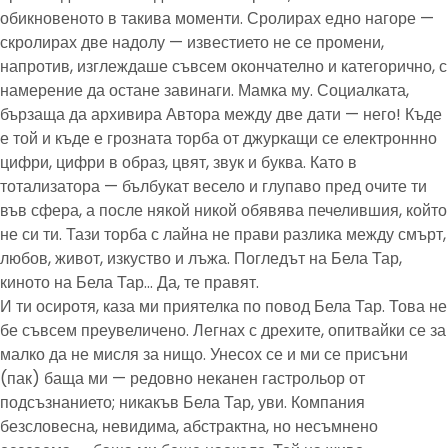
обикновеното в такива моменти. Сролирах едно нагоре —
скролирах две надолу — известието не се промени,
напротив, изглеждаше съвсем окончателно и категорично, с
намерение да остане завинаги. Мамка му. Социалката,
бързаща да архивира Автора между две дати — него! Къде
е той и къде е грозната торба от джуркащи се електроннно
цифри, цифри в образ, цвят, звук и буква. Като в
тотализатора — бълбукат весело и глупаво пред очите ти
във сфера, а после някой никой обявява печелившия, който
не си ти. Тази торба с лайна не прави разлика между смърт,
любов, живот, изкуство и лъжа. Погледът на Бела Тар,
киното на Бела Тар… Да, те правят.
И ти осиротя, каза ми приятелка по повод Бела Тар. Това не
бе съвсем преувеличено. Легнах с дрехите, опитвайки се за
малко да не мисля за нищо. Унесох се и ми се присъни
(пак) баща ми — редовно неканен гастрольор от
подсъзнанието; никакъв Бела Тар, уви. Компания
безсловесна, невидима, абстрактна, но несъмнено