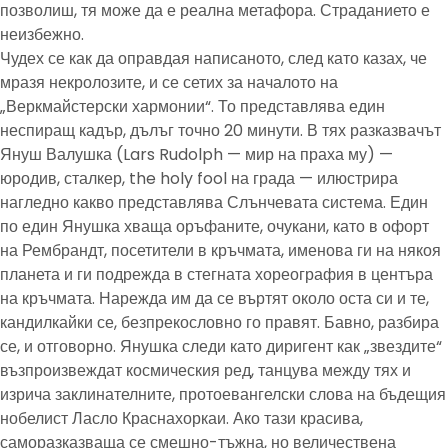
позволиш, тя може да е реална метафора. Страданието е
неизбежно.
Чудех се как да оправдая написаното, след като казах, че
мразя некролозите, и се сетих за началото на
„Веркмайстерски хармонии“. То представлява един
неспиращ кадър, дълъг точно 20 минути. В тях разказвачът
Януш Валушка (Lars Rudolph — мир на праха му) —
юродив, сталкер, the holy fool на града — илюстрира
нагледно какво представлява Слънчевата система. Един
по един Янушка хваща оръфаните, очукани, като в офорт
на Рембрандт, посетители в кръчмата, именова ги на някоя
планета и ги подрежда в стегната хореография в центъра
на кръчмата. Нарежда им да се въртят около оста си и те,
кандилкайки се, безпрекословно го правят. Бавно, разбира
се, и отговорно. Янушка следи като диригент как „звездите“
възпроизвеждат космическия ред, танцува между тях и
изрича заклинателните, протоевангелски слова на бъдещия
нобелист Ласло Краснахоркаи. Ако тази красива,
саморазказваща се смешно-тъжна, но величествена