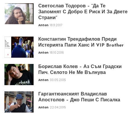
Светослав Тодоров – “Да Те
Запомнят С Добро Е Риск И За Двете
Страни”
Anton
18.11.2017
Константин Трендафилов Преди
Истерията Папи Ханс И VIP Brother
Anton
18.10.2016
Борислав Колев – Аз Съм Градски
Пич. Селото Не Ме Вълнува
Anton
03.05.2015
Гаргантюанският Владислав
Апостолов – Джо Пеши С Писалка
Anton
22.04.2015