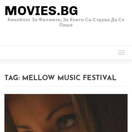
MOVIES.BG
Киноблог За Филмите, За Които Си Струва Да Се
Пише
Togg
navi
TAG:
MELLOW MUSIC FESTIVAL