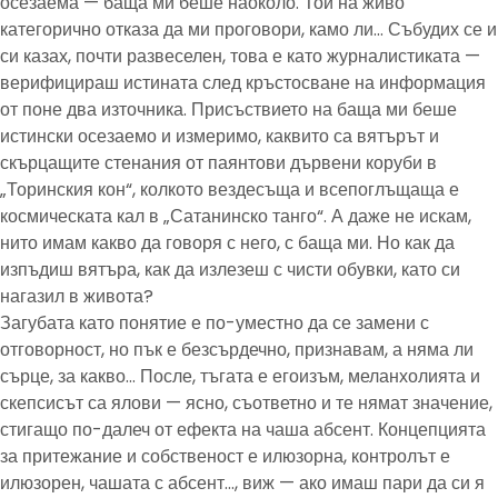
осезаема — баща ми беше наоколо. Той на живо
категорично отказа да ми проговори, камо ли… Събудих се и
си казах, почти развеселен, това е като журналистиката —
верифицираш истината след кръстосване на информация
от поне два източника. Присъствието на баща ми беше
истински осезаемо и измеримо, каквито са вятърът и
скърцащите стенания от паянтови дървени коруби в
„Торинския кон“, колкото вездесъща и всепоглъщаща е
космическата кал в „Сатанинско танго“. А даже не искам,
нито имам какво да говоря с него, с баща ми. Но как да
изпъдиш вятъра, как да излезеш с чисти обувки, като си
нагазил в живота?
Загубата като понятие е по-уместно да се замени с
отговорност, но пък е безсърдечно, признавам, а няма ли
сърце, за какво… После, тъгата е егоизъм, меланхолията и
скепсисът са ялови — ясно, съответно и те нямат значение,
стигащо по-далеч от ефекта на чаша абсент. Концепцията
за притежание и собственост е илюзорна, контролът е
илюзорен, чашата с абсент…, виж — ако имаш пари да си я