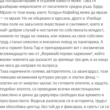
да попаразитираме и ограбим каквото може. Така ги
разбирам некролозите от писателите средна ръка. Бррр.
Мразя го този жанр, както Холдън Кофийлд може да мрази
— го мразя. Но не объркано и ядосано, друго е. Изобщо
това поле на закъсняло вчувстване и сантимент, което в
най-добрия случай е носталгия по собствената младост,
нежели по труда на човека, или човека на своя собствен
труд, станал неволно и внезапно повод за панегирика. А
сега горкият Бела Тар е препарираният кит с космически
всевиждащото око от „Веркмайстерови хармонии“, който
малки човечета ще разнасят за зрелище три дни, и аз нищо
не мога да направя по въпроса.
Така наречените големи, авторитетите, са авангардът, този
човешки незаменим културен ресурс и златен фонд —
златен не от инертен захлас по готовите епитети, а защото,
подобно златото, са проводник всичко екзистенциално
смислено и ценно да циркулира свободно във времето и
пространството. Веднъж разписали се в историята, трудът
им обособява център, без той да е фиксиран, и светът си се