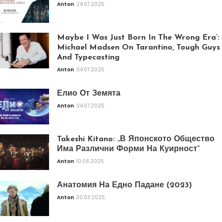
Anton
24.07.2025
Maybe I Was Just Born In The Wrong Era’:
Michael Madsen On Tarantino, Tough Guys
And Typecasting
Anton
04.07.2025
Елио От Земята
Anton
04.07.2025
Takeshi Kitano: „В Японското Общество
Има Различни Форми На Куирност“
Anton
10.06.2025
Анатомия На Едно Падане (2023)
Anton
30.03.2025