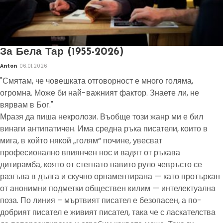
За Бела Тар (1955-2026)
Anton
06.01.2026
"Смятам, че човешката отговорност е много голяма,
огромна. Може би най-важният фактор. Знаете ли, не
вярвам в Бог."
Мразя да пиша некролози. Въобще този жанр ми е бил
винаги антипатичен. Има средна ръка писатели, които в
мига, в който някой „голям“ почине, увесват
професионално впиянчен нос и вадят от ръкава
дитирамба, която от стегнато навито руло чевръсто се
разгъва в дълга и скучно орнаментирана — като протъркан
от анонимни подметки обществен килим — интелектуална
поза. По линия – мъртвият писател е безопасен, а по-
добрият писател е живият писател, така че с ласкателства