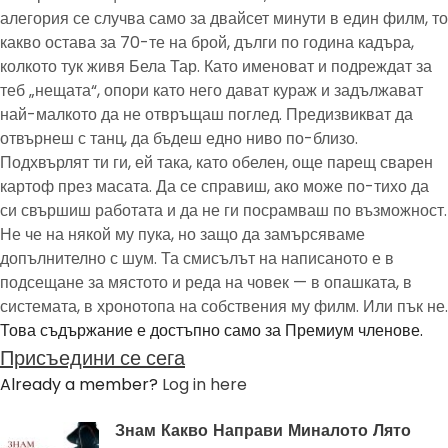
алегория се случва само за двайсет минути в един филм, то
какво остава за 70-те на брой, дълги по година кадъра,
колкото тук живя Бела Тар. Като именоват и подреждат за
теб „нещата“, опори като него дават кураж и задължават
най-малкото да не отвръщаш поглед. Предизвикват да
отвърнеш с танц, да бъдеш едно ниво по-близо.
Подхвърлят ти ги, ей така, като обелен, още парещ сварен
картоф през масата. Да се справиш, ако може по-тихо да
си свършиш работата и да не ги посрамваш по възможност.
Не че на някой му пука, но защо да замърсяваме
допълнително с шум. Та смисълът на написаното е в
подсещане за мястото и реда на човек — в опашката, в
системата, в хронотопа на собствения му филм. Или пък не.
Това съдържание е достъпно само за Премиум членове.
Присъедини се сега
Already a member?
Log in here
Знам Какво Направи Миналото Лято