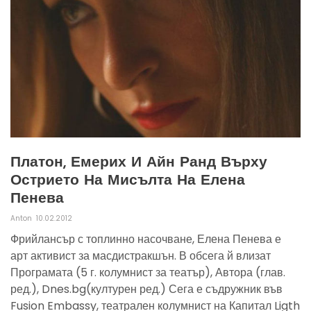
Платон, Емерих И Айн Ранд Върху
Острието На Мисълта На Елена
Пенева
Anton
10.02.2012
Фрийлансър с топлинно насочване, Елена Пенева е
арт активист за масдистракшън. В обсега й влизат
Програмата (5 г. колумнист за театър), Автора (глав.
ред.), Dnes.bg(културен ред.) Сега е съдружник във
Fusion Embassy, театрален колумнист на Капитал Ligth