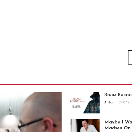
Знам Какво
Anton
24.07.2
Maybe I Was
Madsen On T