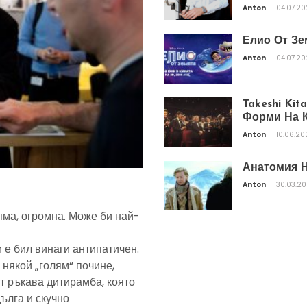
Anton
04.07.2
Елио От Зе
Anton
04.07.2
Takeshi Ki
Форми На К
Anton
10.06.20
Анатомия Н
Anton
30.03.2
яма, огромна. Може би най-
 е бил винаги антипатичен.
 някой „голям“ почине,
т ръкава дитирамба, която
дълга и скучно