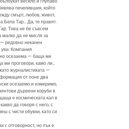
— бълбукат весело и глупаво
обявява печелившия, който
ежду смърт, любов, живот,
а Бела Тар… Да, те правят.
Тар. Това не бе съвсем
а малко да не мисля за
и — редовно неканен
, уви. Компания
ено осезаема — баща ми
да ми проговори, камо ли…
е като журналистиката —
формация от поне два
нски осезаемо и измеримо,
аянтови дървени коруби в
щаща е космическата кал в
какво да говоря с него, с
еш с чисти обувки, като си
и с отговорност, но пък е