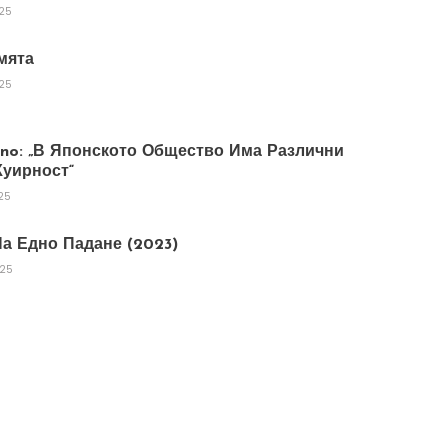
025
мята
025
tano: „В Японското Общество Има Различни
уирност“
25
а Едно Падане (2023)
025