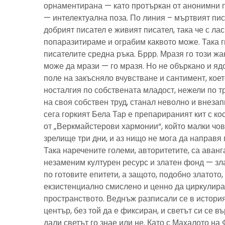
орнаментирана — като протъркан от анонимни 
— интелектуална поза. По линия – мъртвият пис
добрият писател е живият писател, така че с ла
попаразитираме и ограбим каквото може. Така г
писателите средна ръка. Бррр. Мразя го този ж
може да мрази — го мразя. Но не объркано и ядо
поле на закъсняло вчувстване и сантимент, кое
носталгия по собствената младост, нежели по тр
на своя собствен труд, станал неволно и внезап
сега горкият Бела Тар е препарираният кит с к
от „Веркмайстерови хармонии“, който малки чов
зрелище три дни, и аз нищо не мога да направя 
Така наречените големи, авторитетите, са аванг
незаменим културен ресурс и златен фонд — зла
по готовите епитети, а защото, подобно златото
екзистенциално смислено и ценно да циркулира
пространството. Веднъж разписали се в история
център, без той да е фиксиран, и светът си се въ
дали светът го знае или не. Като с Махалото на 