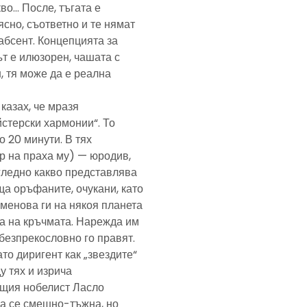
кво… После, тъгата е
ясно, съответно и те нямат
абсент. Концепцията за
т е илюзорен, чашата с
, тя може да е реална
казах, че мразя
йстерски хармонии“. То
 20 минути. В тях
р на праха му) — юродив,
агледно какво представлява
а оръфаните, очукани, като
именова ги на някоя планета
ра на кръчмата. Нарежда им
, безпрекословно го правят.
ато диригент как „звездите“
у тях и изрича
ещия нобелист Ласло
ща се смешно-тъжна, но