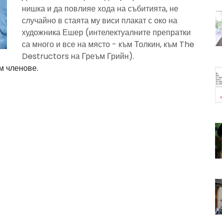
нишка и да повлияе хода на събитията, не
случайно в стаята му виси плакат с око на
художника Ешер (интелектуалните препратки
са много и все на място - към Толкин, към The
Destructors на Греъм Грийн).
м членове.