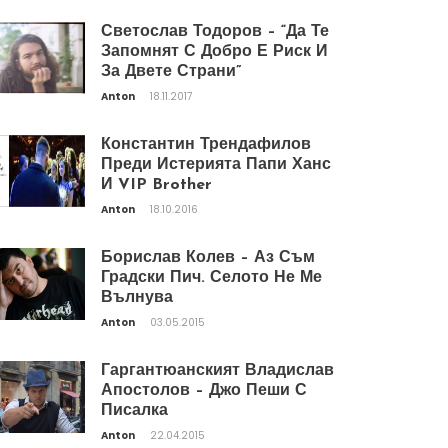
Светослав Тодоров – “Да Те
Запомнят С Добро Е Риск И
За Двете Страни”
Anton
18.11.2017
Константин Трендафилов
Преди Истерията Папи Ханс
И VIP Brother
Anton
18.10.2016
Борислав Колев – Аз Съм
Градски Пич. Селото Не Ме
Вълнува
Anton
03.05.2015
Гаргантюанският Владислав
Апостолов – Джо Пеши С
Писалка
Anton
22.04.2015