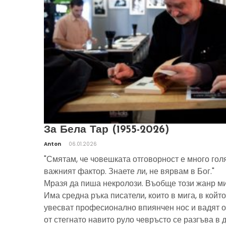
За Бела Тар (1955-2026)
Anton
06.01.2026
"Смятам, че човешката отговорност е много гол
важният фактор. Знаете ли, не вярвам в Бог."
Мразя да пиша некролози. Въобще този жанр ми
Има средна ръка писатели, които в мига, в който
увесват професионално впиянчен нос и вадят о
от стегнато навито руло чевръсто се разгъва в 