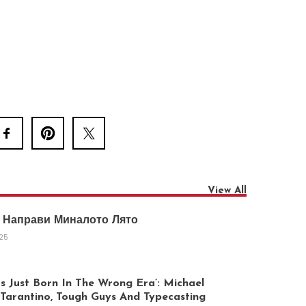
View All
 Направи Миналото Лято
025
 Just Born In The Wrong Era’: Michael
arantino, Tough Guys And Typecasting