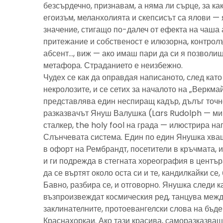
безсърдечно, признавам, а няма ли сърце, за ка
егоизъм, меланхолията и скепсисът са ялови — 
значение, стигащо по-далеч от ефекта на чаша 
притежание и собственост е илюзорна, контролъ
абсент…, виж — ако имаш пари да си я позволиш
метафора. Страданието е неизбежно.
Чудех се как да оправдая написаното, след като 
некролозите, и се сетих за началото на „Веркма
представлява един неспиращ кадър, дълъг точно
разказвачът Януш Валушка (Lars Rudolph — ми
сталкер, the holy fool на града — илюстрира н
Слънчевата система. Един по един Янушка хващ
в офорт на Рембрандт, посетители в кръчмата, 
и ги подрежда в стегната хореография в центъ
да се въртят около оста си и те, кандилкайки се
Бавно, разбира се, и отговорно. Янушка следи к
възпроизвеждат космическия ред, танцува межд
заклинателните, протоевангелски слова на бъд
Краснахоркаи. Ако тази красива, саморазказва