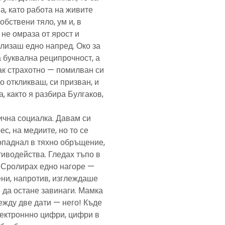
а, като работа на живите
обствени тяло, ум и, в
а не омраза от ярост и
злизаш едно напред. Око за
а буквална реципрочност, а
пак страхотно — помилван си
о откликваш, си призван, и
, както я разбира Булгаков,
лична социалка. Давам си
с, на медиите, но то се
попаднал в тяхно обръщение,
тиводейства. Гледах тъпо в
. Сролирах едно нагоре —
ени, напротив, изглеждаше
 да остане завинаги. Мамка
ежду две дати — него! Къде
електроннно цифри, цифри в