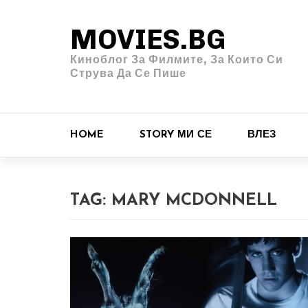
MOVIES.BG
Киноблог За Филмите, За Които Си
Струва Да Се Пише
HOME
STORY МИ СЕ
ВЛЕЗ
TAG:
MARY MCDONNELL