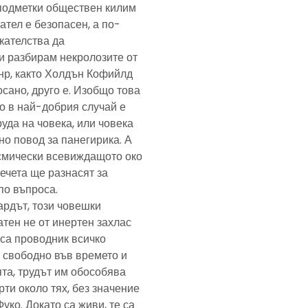
подметки обществен килим
ател е безопасен, а по-
скателства да
и разбирам некролозите от
анр, както Холдън Кофийлд
сано, друго е. Изобщо това
то в най-добрия случай е
уда на човека, или човека
но повод за панегирика. А
осмически всевиждащото око
ечета ще разнасят за
по въпроса.
ардът, този човешки
тен не от инертен захлас
, са проводник всичко
 свободно във времето и
та, трудът им обособява
рти около тях, без значение
Фуко. Докато са живи, те са