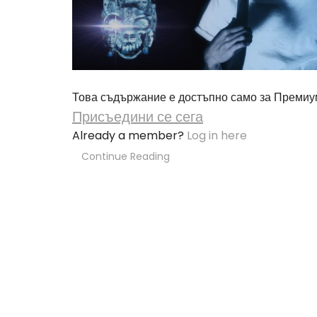
Това съдържание е достъпно само за Премиу
Присъедини се сега
Already a member?
Log in here
Continue Reading