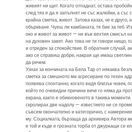
живият ни щит. Когато отпаднат, остава пробойн
след тях е да я запълнят не със жалейки, а със с
крайна сметка, живот. Затова казах, че е друго, 
объркване. Чуеш ли камбаната, тя бие за теб. И
око и живот за живот — не във вехтия смисъл н
на духовен завет. Ако това не ти говори нищо, 
и отреден за спокойствие. В обратния случай, ак
ако се справиш добре, накрая ще имаш светлина
да речем.
Узнах за кончината на Бела Тар от някаква без
сметка за смешното ми агресиране по техен адре
появява спонтанно, когато видя близък човек, 
който по очевидни причини вече го няма да про
екрана, както е обикновеното в такива моменти
скролирах две надолу — известието не се пром
съвсем окончателно и категорично, с намерение
му. Социалката, бързаща да архивира Автора м
е той и къде е грозната торба от джуркащи се 