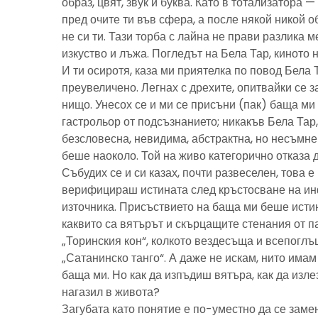
образ, цвят, звук и буква. Като в тотализатора 
пред очите ти във сфера, а после някой никой 
не си ти. Тази торба с лайна не прави разлика м
изкуство и лъжа. Погледът на Бела Тар, киното н
И ти осиротя, каза ми приятелка по повод Бела 
преувеличено. Легнах с дрехите, опитвайки се з
нищо. Унесох се и ми се присъни (пак) баща м
гастрольор от подсъзнанието; никакъв Бела Тар
безсловесна, невидима, абстрактна, но несъмн
беше наоколо. Той на живо категорично отказа 
Събудих се и си казах, почти развеселен, това 
верифицираш истината след кръстосване на ин
източника. Присъствието на баща ми беше исти
каквито са вятърът и скърцащите стенания от п
„Торинския кон“, колкото вездесъща и всепоглъ
„Сатанинско танго“. А даже не искам, нито имам 
баща ми. Но как да изпъдиш вятъра, как да излез
нагазил в живота?
Загубата като понятие е по-уместно да се замен